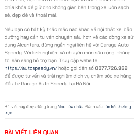
chìa khóa để giữ cho không gian bên trong xe luôn sạch
sẽ, đẹp đẽ và thoải mái.
Nếu bạn có bất kỳ thắc mắc nào khác về nội thất xe, bảo
dưỡng hay cần tư vấn chuyên sâu hơn về các dòng xe sử
dụng Alcantara, đừng ngần ngại liên hệ với Garage Auto
Speedy. Với kinh nghiệm và chuyên môn sâu rộng, chúng
tôi sẵn sàng hỗ trợ bạn. Truy cập website
https://autospeedy.vn/
hoặc gọi đến số
0877.726.969
để được tư vấn và trải nghiệm dịch vụ chăm sóc xe hàng
đầu từ Garage Auto Speedy tại Hà Nội.
Bài viết này được đăng trong
Mẹo sửa chữa
. Đánh dấu
liên kết thường
trực
.
BÀI VIẾT LIÊN QUAN