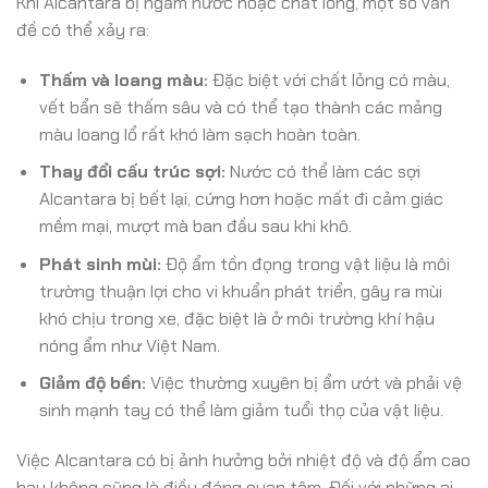
Khi Alcantara bị ngấm nước hoặc chất lỏng, một số vấn
đề có thể xảy ra:
Thấm và loang màu:
Đặc biệt với chất lỏng có màu,
vết bẩn sẽ thấm sâu và có thể tạo thành các mảng
màu loang lổ rất khó làm sạch hoàn toàn.
Thay đổi cấu trúc sợi:
Nước có thể làm các sợi
Alcantara bị bết lại, cứng hơn hoặc mất đi cảm giác
mềm mại, mượt mà ban đầu sau khi khô.
Phát sinh mùi:
Độ ẩm tồn đọng trong vật liệu là môi
trường thuận lợi cho vi khuẩn phát triển, gây ra mùi
khó chịu trong xe, đặc biệt là ở môi trường khí hậu
nóng ẩm như Việt Nam.
Giảm độ bền:
Việc thường xuyên bị ẩm ướt và phải vệ
sinh mạnh tay có thể làm giảm tuổi thọ của vật liệu.
Việc Alcantara có bị ảnh hưởng bởi nhiệt độ và độ ẩm cao
hay không cũng là điều đáng quan tâm. Đối với những ai