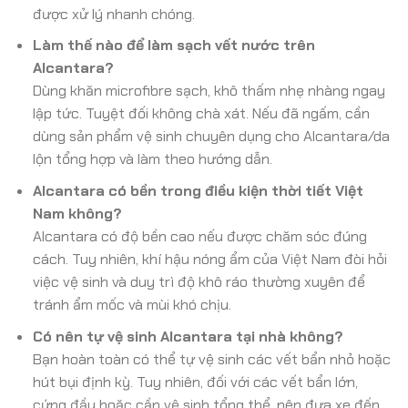
được xử lý nhanh chóng.
Làm thế nào để làm sạch vết nước trên
Alcantara?
Dùng khăn microfibre sạch, khô thấm nhẹ nhàng ngay
lập tức. Tuyệt đối không chà xát. Nếu đã ngấm, cần
dùng sản phẩm vệ sinh chuyên dụng cho Alcantara/da
lộn tổng hợp và làm theo hướng dẫn.
Alcantara có bền trong điều kiện thời tiết Việt
Nam không?
Alcantara có độ bền cao nếu được chăm sóc đúng
cách. Tuy nhiên, khí hậu nóng ẩm của Việt Nam đòi hỏi
việc vệ sinh và duy trì độ khô ráo thường xuyên để
tránh ẩm mốc và mùi khó chịu.
Có nên tự vệ sinh Alcantara tại nhà không?
Bạn hoàn toàn có thể tự vệ sinh các vết bẩn nhỏ hoặc
hút bụi định kỳ. Tuy nhiên, đối với các vết bẩn lớn,
cứng đầu hoặc cần vệ sinh tổng thể, nên đưa xe đến