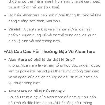
thường có thể thấm nhanh hơn nhưng lại dễ giặt hoặc
vệ sinh tổng thể hơn (tùy loại).
Độ bền:
Alcantara bền hơn nỉ/vải thông thường về khả
năng chống sờn rách, mài mòn.
Vệ sinh:
Alcantara khó vệ sinh hơn nỉ/vải, cần sản
phẩm chuyên dụng. Nỉ/vải có thể dùng các loại dung
dịch vệ sinh vải phổ thông hơn.
FAQ: Các Câu Hỏi Thường Gặp Về Alcantara
Alcantara có phải là da thật không?
Không. Alcantara là vật liệu tổng hợp độc quyền, được
làm từ polyester và polyurethane, mô phỏng cảm giác
và vẻ ngoài của da lộn nhưng có cấu trúc và đặc tính
kỹ thuật riêng biệt.
Alcantara có dễ bị bẩn không?
Có, cấu trúc vi sợi của Alcantara dễ bám giữ bụi bẩn,
dầu mỡ và đặc biệt là các vết bẩn lỏng nếu không