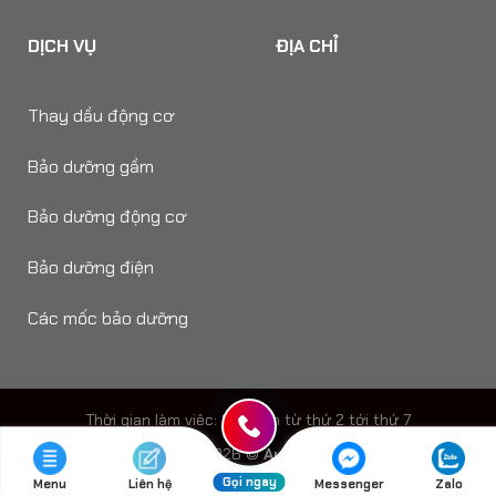
DỊCH VỤ
ĐỊA CHỈ
Thay dầu động cơ
Bảo dưỡng gầm
Bảo dưỡng động cơ
Bảo dưỡng điện
Các mốc bảo dưỡng
Thời gian làm viêc: 8h - 18h từ thứ 2 tới thứ 7
Copyright 2026 ©
Auto Speedy
Gọi ngay
Menu
Liên hệ
Messenger
Zalo