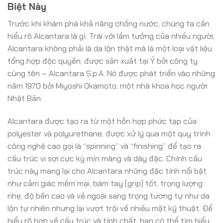
Biệt Này
Trước khi khám phá khả năng chống nước, chúng ta cần
hiểu rõ Alcantara là gì. Trái với lầm tưởng của nhiều người,
Alcantara không phải là da lộn thật mà là một loại vật liệu
tổng hợp độc quyền, được sản xuất tại Ý bởi công ty
cùng tên – Alcantara S.p.A. Nó được phát triển vào những
năm 1970 bởi Miyoshi Okamoto, một nhà khoa học người
Nhật Bản.
Alcantara được tạo ra từ một hỗn hợp phức tạp của
polyester và polyurethane, được xử lý qua một quy trình
công nghệ cao gọi là “spinning” và “finishing” để tạo ra
cấu trúc vi sợi cực kỳ mịn màng và dày đặc. Chính cấu
trúc này mang lại cho Alcantara những đặc tính nổi bật
như cảm giác mềm mại, bám tay (grip) tốt, trọng lượng
nhẹ, độ bền cao và vẻ ngoài sang trọng tương tự như da
lộn tự nhiên nhưng lại vượt trội về nhiều mặt kỹ thuật. Để
hiểu rõ hơn về cấu trúc và tính chất, bạn có thể tìm hiểu