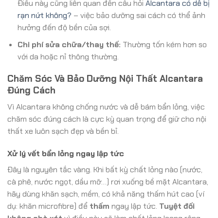
Điều này cũng liên quan đến câu hỏi
Alcantara có dễ bị
rạn nứt không?
– việc bảo dưỡng sai cách có thể ảnh
hưởng đến độ bền của sợi.
Chi phí sửa chữa/thay thế:
Thường tốn kém hơn so
với da hoặc nỉ thông thường.
Chăm Sóc Và Bảo Dưỡng Nội Thất Alcantara
Đúng Cách
Vì Alcantara không chống nước và dễ bám bẩn lỏng, việc
chăm sóc đúng cách là cực kỳ quan trọng để giữ cho nội
thất xe luôn sạch đẹp và bền bỉ.
Xử lý vết bẩn lỏng ngay lập tức
Đây là nguyên tắc vàng. Khi bất kỳ chất lỏng nào (nước,
cà phê, nước ngọt, dầu mỡ…) rơi xuống bề mặt Alcantara,
hãy dùng khăn sạch, mềm, có khả năng thấm hút cao (ví
dụ: khăn microfibre) để
thấm
ngay lập tức.
Tuyệt đối