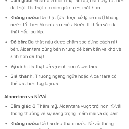
Cảm giác:
Alcantara mềm mại, ấm áp, bám tay tốt hơn
da thật. Da thật có cảm giác trơn, mát hơn.
Kháng nước:
Da thật (đã được xử lý bề mặt) kháng
nước tốt hơn Alcantara nhiều. Nước ít thấm vào da
thật nếu lau kịp.
Độ bền:
Da thật nếu được chăm sóc đúng cách rất
bền. Alcantara cũng bền nhưng dễ bám bẩn và khó vệ
sinh hơn da thật.
Vệ sinh:
Da thật dễ vệ sinh hơn Alcantara.
Giá thành:
Thường ngang ngửa hoặc Alcantara có
thể đắt hơn tùy loại da.
Alcantara vs Nỉ/Vải
Cảm giác & Thẩm mỹ:
Alcantara vượt trội hơn nỉ/vải
thông thường về sự sang trọng, mềm mại và độ bám.
Kháng nước:
Cả hai đều thấm nước. Nỉ/vải thông