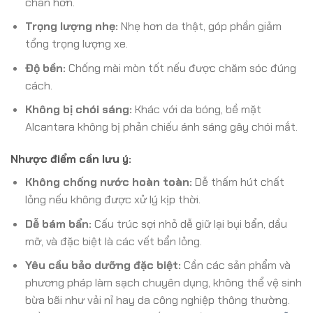
chắn hơn.
Trọng lượng nhẹ:
Nhẹ hơn da thật, góp phần giảm
tổng trọng lượng xe.
Độ bền:
Chống mài mòn tốt nếu được chăm sóc đúng
cách.
Không bị chói sáng:
Khác với da bóng, bề mặt
Alcantara không bị phản chiếu ánh sáng gây chói mắt.
Nhược điểm cần lưu ý:
Không chống nước hoàn toàn:
Dễ thấm hút chất
lỏng nếu không được xử lý kịp thời.
Dễ bám bẩn:
Cấu trúc sợi nhỏ dễ giữ lại bụi bẩn, dầu
mỡ, và đặc biệt là các vết bẩn lỏng.
Yêu cầu bảo dưỡng đặc biệt:
Cần các sản phẩm và
phương pháp làm sạch chuyên dụng, không thể vệ sinh
bừa bãi như vải nỉ hay da công nghiệp thông thường.