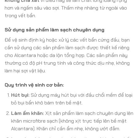
không chà xát
vì điều này sẽ làm chất lỏng loang rộng
hơn và ngấm sâu vào sợi. Thấm nhẹ nhàng từ ngoài vào
trong vết bẩn.
Sử dụng sản phẩm làm sạch chuyên dụng
Để vệ sinh định kỳ hoặc xử lý các vết bẩn cứng đầu, bạn
cần sử dụng các sản phẩm làm sạch được thiết kế riêng
cho Alcantara hoặc da lộn tổng hợp. Các sản phẩm này
thường có độ pH trung tính và công thức dịu nhẹ, không
làm hại sợi vật liệu.
Quy trình vệ sinh cơ bản:
Hút bụi:
Sử dụng máy hút bụi với đầu chổi mềm để loại
bỏ bụi bẩn khô bám trên bề mặt.
Làm ẩm khăn:
Xịt sản phẩm làm sạch chuyên dụng lên
khăn microfibre sạch (không xịt trực tiếp lên bề mặt
Alcantara). Khăn chỉ cần ẩm nhẹ, không ướt đẫm.