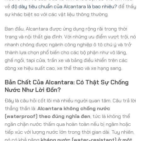
về
độ dày tiêu chuẩn của Alcantara là bao nhiêu?
để thấy
sự khác biệt so với các vật liệu thông thường.
Ban đầu, Alcantara được ứng dụng rộng rãi trong thời
trang và nội thất gia đình. Với những ưu điểm vượt trội, nó
nhanh chóng được ngành công nghiệp ô tô chú ý và trở
thành lựa chọn phổ biến cho các bộ phận như vô lăng,
ghế ngồi, tapi cửa, trần xe và bảng điều khiển trên các
dòng xe hiệu suất cao, xe thể thao và xe hạng sang.
Bản Chất Của Alcantara: Có Thật Sự Chống
Nước Như Lời Đồn?
Đây là câu hỏi cốt lõi mà nhiều người quan tâm. Câu trả lời
thẳng thắn là:
Alcantara không chống nước
(waterproof) theo đúng nghĩa đen
, tức là không thể
ngăn chặn nước thấm qua hoàn toàn nếu bị ngâm hoặc
tiếp xúc với lượng nước lớn trong thời gian dài. Tuy nhiên,
nó có khả năng
kháng nước (water-resistant) ở một