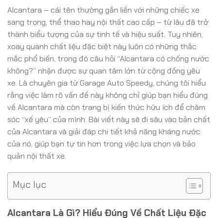
Alcantara – cái tên thường gắn liền với những chiếc xe
sang trọng, thể thao hay nội thất cao cấp – từ lâu đã trở
thành biểu tượng của sự tinh tế và hiệu suất. Tuy nhiên,
xoay quanh chất liệu đặc biệt này luôn có những thắc
mắc phổ biến, trong đó câu hỏi “Alcantara có chống nước
không?” nhận được sự quan tâm lớn từ cộng đồng yêu
xe. Là chuyên gia từ Garage Auto Speedy, chúng tôi hiểu
rằng việc làm rõ vấn đề này không chỉ giúp bạn hiểu đúng
về Alcantara mà còn trang bị kiến thức hữu ích để chăm
sóc “xế yêu” của mình. Bài viết này sẽ đi sâu vào bản chất
của Alcantara và giải đáp chi tiết khả năng kháng nước
của nó, giúp bạn tự tin hơn trong việc lựa chọn và bảo
quản nội thất xe.
Mục lục
Alcantara Là Gì? Hiểu Đúng Về Chất Liệu Đặc