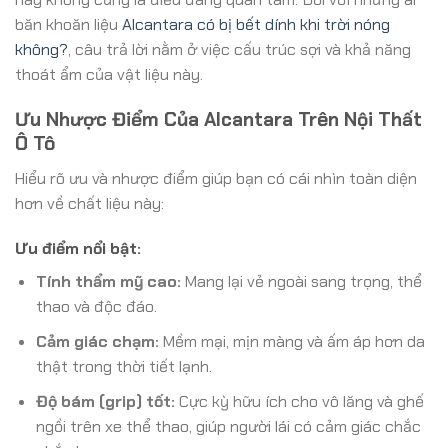
băn khoăn liệu
Alcantara có bị bết dính khi trời nóng
không?
, câu trả lời nằm ở việc cấu trúc sợi và khả năng
thoát ẩm của vật liệu này.
Ưu Nhược Điểm Của Alcantara Trên Nội Thất
Ô Tô
Hiểu rõ ưu và nhược điểm giúp bạn có cái nhìn toàn diện
hơn về chất liệu này:
Ưu điểm nổi bật:
Tính thẩm mỹ cao:
Mang lại vẻ ngoài sang trọng, thể
thao và độc đáo.
Cảm giác chạm:
Mềm mại, mịn màng và ấm áp hơn da
thật trong thời tiết lạnh.
Độ bám (grip) tốt:
Cực kỳ hữu ích cho vô lăng và ghế
ngồi trên xe thể thao, giúp người lái có cảm giác chắc