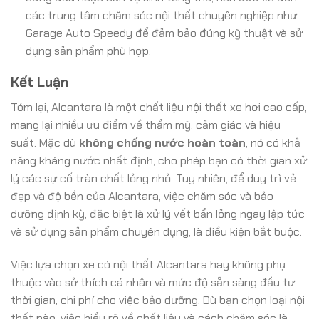
các trung tâm chăm sóc nội thất chuyên nghiệp như
Garage Auto Speedy để đảm bảo đúng kỹ thuật và sử
dụng sản phẩm phù hợp.
Kết Luận
Tóm lại, Alcantara là một chất liệu nội thất xe hơi cao cấp,
mang lại nhiều ưu điểm về thẩm mỹ, cảm giác và hiệu
suất. Mặc dù
không chống nước hoàn toàn
, nó có khả
năng kháng nước nhất định, cho phép bạn có thời gian xử
lý các sự cố tràn chất lỏng nhỏ. Tuy nhiên, để duy trì vẻ
đẹp và độ bền của Alcantara, việc chăm sóc và bảo
dưỡng định kỳ, đặc biệt là xử lý vết bẩn lỏng ngay lập tức
và sử dụng sản phẩm chuyên dụng, là điều kiện bắt buộc.
Việc lựa chọn xe có nội thất Alcantara hay không phụ
thuộc vào sở thích cá nhân và mức độ sẵn sàng đầu tư
thời gian, chi phí cho việc bảo dưỡng. Dù bạn chọn loại nội
thất nào, việc hiểu rõ về chất liệu và cách chăm sóc là