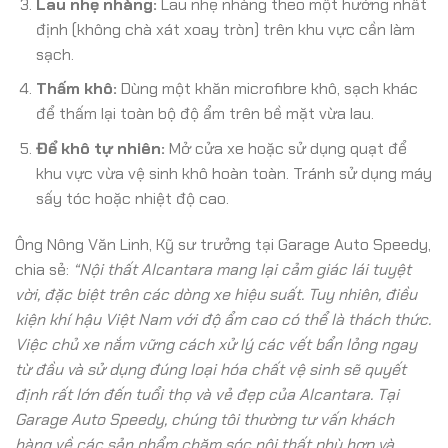
Lau nhẹ nhàng:
Lau nhẹ nhàng theo một hướng nhất
định (không chà xát xoay tròn) trên khu vực cần làm
sạch.
Thấm khô:
Dùng một khăn microfibre khô, sạch khác
để thấm lại toàn bộ độ ẩm trên bề mặt vừa lau.
Để khô tự nhiên:
Mở cửa xe hoặc sử dụng quạt để
khu vực vừa vệ sinh khô hoàn toàn. Tránh sử dụng máy
sấy tóc hoặc nhiệt độ cao.
Ông Nông Văn Linh, Kỹ sư trưởng tại Garage Auto Speedy,
chia sẻ:
“Nội thất Alcantara mang lại cảm giác lái tuyệt
vời, đặc biệt trên các dòng xe hiệu suất. Tuy nhiên, điều
kiện khí hậu Việt Nam với độ ẩm cao có thể là thách thức.
Việc chủ xe nắm vững cách xử lý các vết bẩn lỏng ngay
từ đầu và sử dụng đúng loại hóa chất vệ sinh sẽ quyết
định rất lớn đến tuổi thọ và vẻ đẹp của Alcantara. Tại
Garage Auto Speedy, chúng tôi thường tư vấn khách
hàng về các sản phẩm chăm sóc nội thất phù hợp và