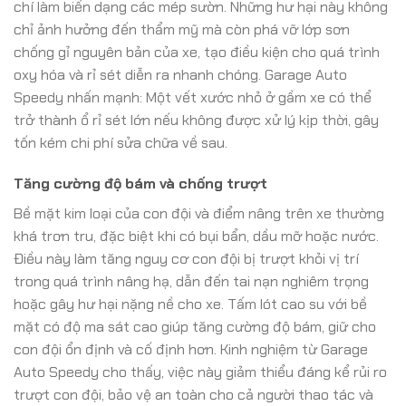
chí làm biến dạng các mép sườn. Những hư hại này không
chỉ ảnh hưởng đến thẩm mỹ mà còn phá vỡ lớp sơn
chống gỉ nguyên bản của xe, tạo điều kiện cho quá trình
oxy hóa và rỉ sét diễn ra nhanh chóng. Garage Auto
Speedy nhấn mạnh: Một vết xước nhỏ ở gầm xe có thể
trở thành ổ rỉ sét lớn nếu không được xử lý kịp thời, gây
tốn kém chi phí sửa chữa về sau.
Tăng cường độ bám và chống trượt
Bề mặt kim loại của con đội và điểm nâng trên xe thường
khá trơn tru, đặc biệt khi có bụi bẩn, dầu mỡ hoặc nước.
Điều này làm tăng nguy cơ con đội bị trượt khỏi vị trí
trong quá trình nâng hạ, dẫn đến tai nạn nghiêm trọng
hoặc gây hư hại nặng nề cho xe. Tấm lót cao su với bề
mặt có độ ma sát cao giúp tăng cường độ bám, giữ cho
con đội ổn định và cố định hơn. Kinh nghiệm từ Garage
Auto Speedy cho thấy, việc này giảm thiểu đáng kể rủi ro
trượt con đội, bảo vệ an toàn cho cả người thao tác và