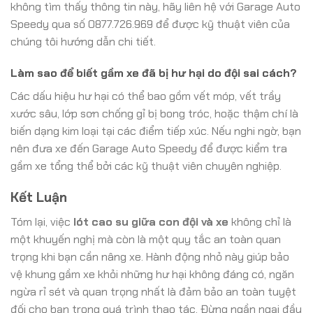
không tìm thấy thông tin này, hãy liên hệ với Garage Auto
Speedy qua số 0877.726.969 để được kỹ thuật viên của
chúng tôi hướng dẫn chi tiết.
Làm sao để biết gầm xe đã bị hư hại do đội sai cách?
Các dấu hiệu hư hại có thể bao gồm vết móp, vết trầy
xước sâu, lớp sơn chống gỉ bị bong tróc, hoặc thậm chí là
biến dạng kim loại tại các điểm tiếp xúc. Nếu nghi ngờ, bạn
nên đưa xe đến Garage Auto Speedy để được kiểm tra
gầm xe tổng thể bởi các kỹ thuật viên chuyên nghiệp.
Kết Luận
Tóm lại, việc
lót cao su giữa con đội và xe
không chỉ là
một khuyến nghị mà còn là một quy tắc an toàn quan
trọng khi bạn cần nâng xe. Hành động nhỏ này giúp bảo
vệ khung gầm xe khỏi những hư hại không đáng có, ngăn
ngừa rỉ sét và quan trọng nhất là đảm bảo an toàn tuyệt
đối cho bạn trong quá trình thao tác. Đừng ngần ngại đầu