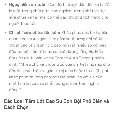
Nguy hiểm an toàn
: Con đội bị trượt dẫn đến xe bị đổ
là một trong những tai nạn nghiêm trọng nhất khi tự
sửa chữa xe tại nhà, có thể gây thương tích nặng cho
người thao tác.
Chi phí sửa chữa tốn kém
: Khắc phục các hư hại liên
quan đến khung gầm, sơn gầm xe thường đòi hỏi kỹ
thuật cao và chi phí lớn, cao hơn rất nhiều so với việc
đầu tư một tấm lót cao su chất lượng. Ông Bùi Hiếu,
Chuyên gia tư vấn xe tại Garage Auto Speedy, nhận
định: “Nhiều chủ xe thường bỏ qua chi tiết nhỏ này cho
đến khi phát hiện ra gầm xe bị móp hoặc rỉ sét. Chi phí
khắc phục thường cao hơn rất nhiều so với giá của
một tấm lót cao su chất lượng chỉ vài trăm nghìn
đồng.”
Các Loại Tấm Lót Cao Su Con Đội Phổ Biến và
Cách Chọn