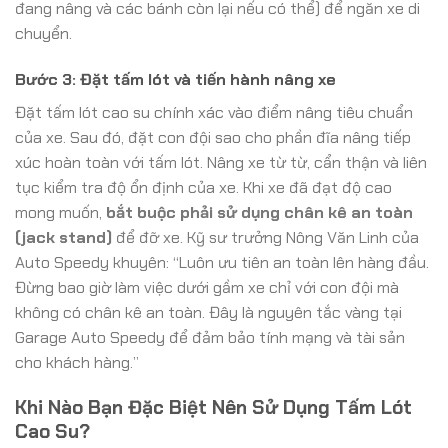
đang nâng và các bánh còn lại nếu có thể) để ngăn xe di
chuyển.
Bước 3: Đặt tấm lót và tiến hành nâng xe
Đặt tấm lót cao su chính xác vào điểm nâng tiêu chuẩn
của xe. Sau đó, đặt con đội sao cho phần đĩa nâng tiếp
xúc hoàn toàn với tấm lót. Nâng xe từ từ, cẩn thận và liên
tục kiểm tra độ ổn định của xe. Khi xe đã đạt độ cao
mong muốn,
bắt buộc phải sử dụng chân kê an toàn
(jack stand)
để đỡ xe. Kỹ sư trưởng Nông Văn Linh của
Auto Speedy khuyên: “Luôn ưu tiên an toàn lên hàng đầu.
Đừng bao giờ làm việc dưới gầm xe chỉ với con đội mà
không có chân kê an toàn. Đây là nguyên tắc vàng tại
Garage Auto Speedy để đảm bảo tính mạng và tài sản
cho khách hàng.”
Khi Nào Bạn Đặc Biệt Nên Sử Dụng Tấm Lót
Cao Su?