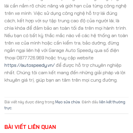
lái cần nắm rõ chức năng và giới hạn của từng công nghệ
trên xe mình. Việc sử dụng công nghệ hỗ trợ lái đúng
cách, kết hợp với sự tập trung cao độ của người lái, là
chìa khóa để đảm bảo an toàn tối đa trên mọi hành trình.
Nếu bạn có bất kỳ thắc mắc nào về các hệ thống an toàn
trên xe của mình hoặc cần kiểm tra, bảo dưỡng, đừng
ngần ngại liên hệ với Garage Auto Speedy qua số điện
thoại 0877.726.969 hoặc truy cập website
https://autospeedy.vn/
để được hỗ trợ chuyên nghiệp
nhất. Chúng tôi cam kết mang đến những giải pháp và lời
khuyên giá trị, giúp bạn an tâm trên mọi cung đường.
Bài viết này được đăng trong
Mẹo sửa chữa
. Đánh dấu
liên kết thường
trực
.
BÀI VIẾT LIÊN QUAN