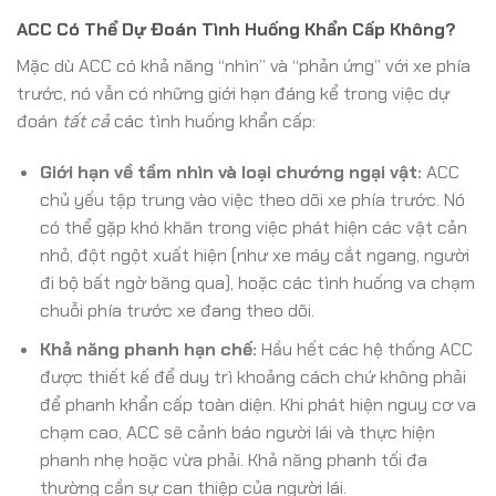
ACC Có Thể Dự Đoán Tình Huống Khẩn Cấp Không?
Mặc dù ACC có khả năng “nhìn” và “phản ứng” với xe phía
trước, nó vẫn có những giới hạn đáng kể trong việc dự
đoán
tất cả
các tình huống khẩn cấp:
Giới hạn về tầm nhìn và loại chướng ngại vật:
ACC
chủ yếu tập trung vào việc theo dõi xe phía trước. Nó
có thể gặp khó khăn trong việc phát hiện các vật cản
nhỏ, đột ngột xuất hiện (như xe máy cắt ngang, người
đi bộ bất ngờ băng qua), hoặc các tình huống va chạm
chuỗi phía trước xe đang theo dõi.
Khả năng phanh hạn chế:
Hầu hết các hệ thống ACC
được thiết kế để duy trì khoảng cách chứ không phải
để phanh khẩn cấp toàn diện. Khi phát hiện nguy cơ va
chạm cao, ACC sẽ cảnh báo người lái và thực hiện
phanh nhẹ hoặc vừa phải. Khả năng phanh tối đa
thường cần sự can thiệp của người lái.