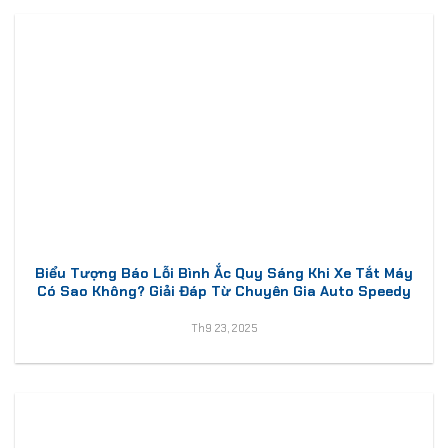
Biểu Tượng Báo Lỗi Bình Ắc Quy Sáng Khi Xe Tắt Máy
Có Sao Không? Giải Đáp Từ Chuyên Gia Auto Speedy
Th9 23, 2025