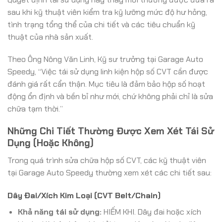
sau khi kỹ thuật viên kiểm tra kỹ lưỡng mức độ hư hỏng,
tình trạng tổng thể của chi tiết và các tiêu chuẩn kỹ
thuật của nhà sản xuất.
Theo Ông Nông Văn Linh, Kỹ sư trưởng tại Garage Auto
Speedy, “Việc tái sử dụng linh kiện hộp số CVT cần được
đánh giá rất cẩn thận. Mục tiêu là đảm bảo hộp số hoạt
động ổn định và bền bỉ như mới, chứ không phải chỉ là sửa
chữa tạm thời.”
Những Chi Tiết Thường Được Xem Xét Tái Sử
Dụng (Hoặc Không)
Trong quá trình sửa chữa hộp số CVT, các kỹ thuật viên
tại Garage Auto Speedy thường xem xét các chi tiết sau:
Dây Đai/Xích Kim Loại (CVT Belt/Chain)
Khả năng tái sử dụng:
HIẾM KHI. Dây đai hoặc xích