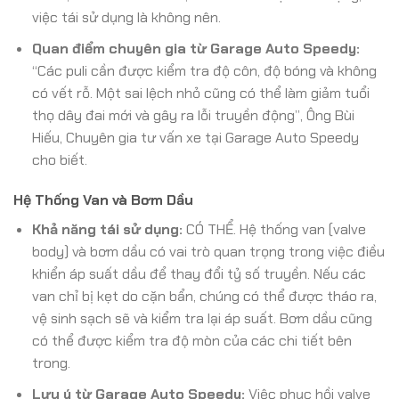
việc tái sử dụng là không nên.
Quan điểm chuyên gia từ Garage Auto Speedy:
“Các puli cần được kiểm tra độ côn, độ bóng và không
có vết rỗ. Một sai lệch nhỏ cũng có thể làm giảm tuổi
thọ dây đai mới và gây ra lỗi truyền động”, Ông Bùi
Hiếu, Chuyên gia tư vấn xe tại Garage Auto Speedy
cho biết.
Hệ Thống Van và Bơm Dầu
Khả năng tái sử dụng:
CÓ THỂ. Hệ thống van (valve
body) và bơm dầu có vai trò quan trọng trong việc điều
khiển áp suất dầu để thay đổi tỷ số truyền. Nếu các
van chỉ bị kẹt do cặn bẩn, chúng có thể được tháo ra,
vệ sinh sạch sẽ và kiểm tra lại áp suất. Bơm dầu cũng
có thể được kiểm tra độ mòn của các chi tiết bên
trong.
Lưu ý từ Garage Auto Speedy:
Việc phục hồi valve