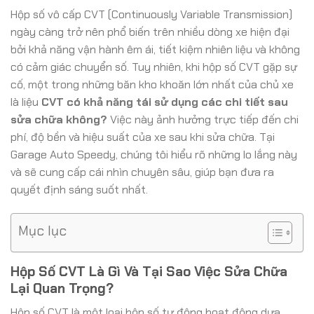
Hộp số vô cấp CVT (Continuously Variable Transmission)
ngày càng trở nên phổ biến trên nhiều dòng xe hiện đại
bởi khả năng vận hành êm ái, tiết kiệm nhiên liệu và không
có cảm giác chuyển số. Tuy nhiên, khi hộp số CVT gặp sự
cố, một trong những băn kho khoăn lớn nhất của chủ xe
là liệu
CVT có khả năng tái sử dụng các chi tiết sau
sửa chữa không?
Việc này ảnh hưởng trực tiếp đến chi
phí, độ bền và hiệu suất của xe sau khi sửa chữa. Tại
Garage Auto Speedy, chúng tôi hiểu rõ những lo lắng này
và sẽ cung cấp cái nhìn chuyên sâu, giúp bạn đưa ra
quyết định sáng suốt nhất.
Mục lục
Hộp Số CVT Là Gì Và Tại Sao Việc Sửa Chữa
Lại Quan Trọng?
Hộp số CVT là một loại hộp số tự động hoạt động dựa