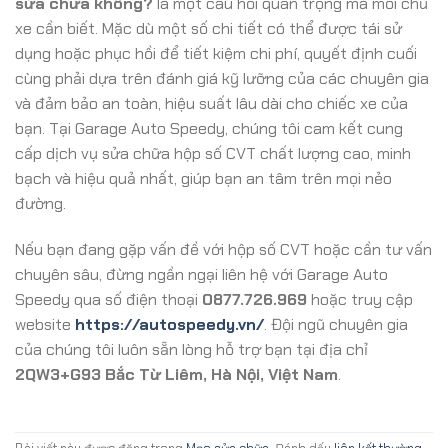
sửa chữa không?
là một câu hỏi quan trọng mà mỗi chủ
xe cần biết. Mặc dù một số chi tiết có thể được tái sử
dụng hoặc phục hồi để tiết kiệm chi phí, quyết định cuối
cùng phải dựa trên đánh giá kỹ lưỡng của các chuyên gia
và đảm bảo an toàn, hiệu suất lâu dài cho chiếc xe của
bạn. Tại Garage Auto Speedy, chúng tôi cam kết cung
cấp dịch vụ sửa chữa hộp số CVT chất lượng cao, minh
bạch và hiệu quả nhất, giúp bạn an tâm trên mọi nẻo
đường.
Nếu bạn đang gặp vấn đề với hộp số CVT hoặc cần tư vấn
chuyên sâu, đừng ngần ngại liên hệ với Garage Auto
Speedy qua số điện thoại
0877.726.969
hoặc truy cập
website
https://autospeedy.vn/
. Đội ngũ chuyên gia
của chúng tôi luôn sẵn lòng hỗ trợ bạn tại địa chỉ
2QW3+G93 Bắc Từ Liêm, Hà Nội, Việt Nam
.