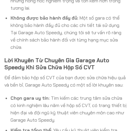
những hỏng hóc nghiêm trọng và tốn kém hơn trong
tương lai.
Không được bảo hành đầy đủ:
Một số gara có thể
không bảo hành đầy đủ cho các chi tiết tái sử dụng.
Tại Garage Auto Speedy, chúng tôi sẽ tư vấn rõ ràng
về chính sách bảo hành đối với từng hạng mục sửa
chữa.
Lời Khuyên Từ Chuyên Gia Garage Auto
Speedy Khi Sửa Chữa Hộp Số CVT
Để đảm bảo hộp số CVT của bạn được sửa chữa hiệu quả
và bền bỉ, Garage Auto Speedy có một số lời khuyên sau:
Chọn gara uy tín:
Tìm kiếm các trung tâm sửa chữa
có kinh nghiệm lâu năm về hộp số CVT, có trang thiết bị
hiện đại và đội ngũ kỹ thuật viên chuyên môn cao như
Garage Auto Speedy.
Kiểm tra tổng thể:
Yêu cầu kỹ thuật viên kiểm tra