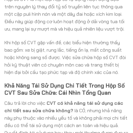
trên nguyên lý thay đổi tỷ số truyền liên tục thông qua
một cặp puli hình nón và một dây đai hoặc xích kim loại.
Điều này giúp động cơ luôn hoạt động ở dải vòng tua tối
ưu, mang lại sự mượt mà và hiệu quả nhiên liệu vượt trội.
Khi hộp số CVT gặp vấn đề, các biểu hiện thường thấy
bao gồm: xe bị giật, rung lắc, tiếng ồn lạ, mất công suất
hoặc không sang số được. Việc sửa chữa hộp số CVT đòi
hỏi kỹ thuật viên có chuyên môn cao và trang thiết bị
hiện đại bởi cấu tạo phức tạp và độ chính xác của nó.
Khả Năng Tái Sử Dụng Chi Tiết Trong Hộp Số
CVT Sau Sửa Chữa: Cái Nhìn Tổng Quan
Câu trả lời cho việc
CVT có khả năng tái sử dụng các
chi tiết sau sửa chữa không?
là CÓ, nhưng khả năng
này phụ thuộc vào nhiều yếu tố và không phải mọi chi tiết
đều có thể tái sử dụng một cách an toàn và hiệu quả.
Quyết định tái sử dụng hay thay mới thường được đưa ra