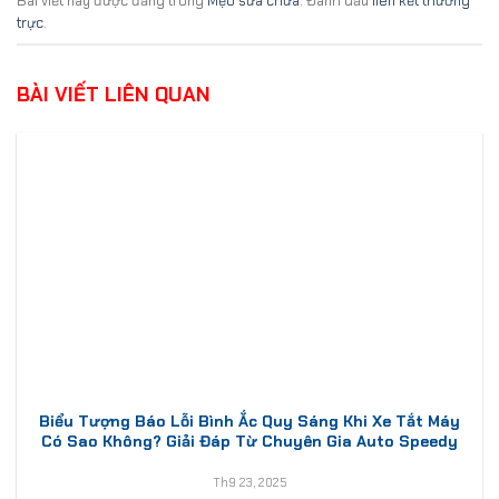
Bài viết này được đăng trong
Mẹo sửa chữa
. Đánh dấu
liên kết thường
trực
.
BÀI VIẾT LIÊN QUAN
Biểu Tượng Báo Lỗi Bình Ắc Quy Sáng Khi Xe Tắt Máy
Có Sao Không? Giải Đáp Từ Chuyên Gia Auto Speedy
Th9 23, 2025