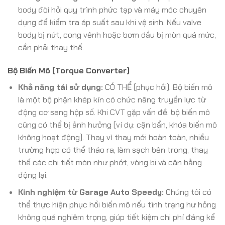
body đòi hỏi quy trình phức tạp và máy móc chuyên
dụng để kiểm tra áp suất sau khi vệ sinh. Nếu valve
body bị nứt, cong vênh hoặc bơm dầu bị mòn quá mức,
cần phải thay thế.
Bộ Biến Mô (Torque Converter)
Khả năng tái sử dụng:
CÓ THỂ (phục hồi). Bộ biến mô
là một bộ phận khép kín có chức năng truyền lực từ
động cơ sang hộp số. Khi CVT gặp vấn đề, bộ biến mô
cũng có thể bị ảnh hưởng (ví dụ: cặn bẩn, khóa biến mô
không hoạt động). Thay vì thay mới hoàn toàn, nhiều
trường hợp có thể tháo ra, làm sạch bên trong, thay
thế các chi tiết mòn như phớt, vòng bi và cân bằng
động lại.
Kinh nghiệm từ Garage Auto Speedy:
Chúng tôi có
thể thực hiện phục hồi biến mô nếu tình trạng hư hỏng
không quá nghiêm trọng, giúp tiết kiệm chi phí đáng kể