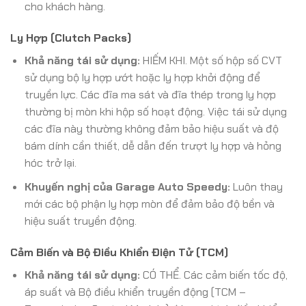
cho khách hàng.
Ly Hợp (Clutch Packs)
Khả năng tái sử dụng:
HIẾM KHI. Một số hộp số CVT
sử dụng bộ ly hợp ướt hoặc ly hợp khởi động để
truyền lực. Các đĩa ma sát và đĩa thép trong ly hợp
thường bị mòn khi hộp số hoạt động. Việc tái sử dụng
các đĩa này thường không đảm bảo hiệu suất và độ
bám dính cần thiết, dễ dẫn đến trượt ly hợp và hỏng
hóc trở lại.
Khuyến nghị của Garage Auto Speedy:
Luôn thay
mới các bộ phận ly hợp mòn để đảm bảo độ bền và
hiệu suất truyền động.
Cảm Biến và Bộ Điều Khiển Điện Tử (TCM)
Khả năng tái sử dụng:
CÓ THỂ. Các cảm biến tốc độ,
áp suất và Bộ điều khiển truyền động (TCM –