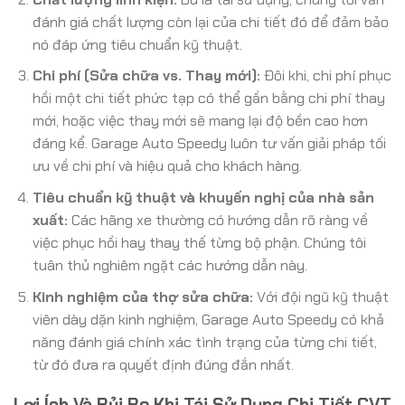
đánh giá chất lượng còn lại của chi tiết đó để đảm bảo
nó đáp ứng tiêu chuẩn kỹ thuật.
Chi phí (Sửa chữa vs. Thay mới):
Đôi khi, chi phí phục
hồi một chi tiết phức tạp có thể gần bằng chi phí thay
mới, hoặc việc thay mới sẽ mang lại độ bền cao hơn
đáng kể. Garage Auto Speedy luôn tư vấn giải pháp tối
ưu về chi phí và hiệu quả cho khách hàng.
Tiêu chuẩn kỹ thuật và khuyến nghị của nhà sản
xuất:
Các hãng xe thường có hướng dẫn rõ ràng về
việc phục hồi hay thay thế từng bộ phận. Chúng tôi
tuân thủ nghiêm ngặt các hướng dẫn này.
Kinh nghiệm của thợ sửa chữa:
Với đội ngũ kỹ thuật
viên dày dặn kinh nghiệm, Garage Auto Speedy có khả
năng đánh giá chính xác tình trạng của từng chi tiết,
từ đó đưa ra quyết định đúng đắn nhất.
Lợi Ích Và Rủi Ro Khi Tái Sử Dụng Chi Tiết CVT