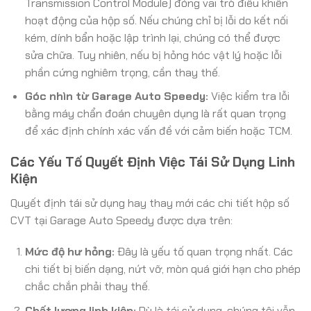
Transmission Control Module) đóng vai trò điều khiển
hoạt động của hộp số. Nếu chúng chỉ bị lỗi do kết nối
kém, dính bẩn hoặc lập trình lại, chúng có thể được
sửa chữa. Tuy nhiên, nếu bị hỏng hóc vật lý hoặc lỗi
phần cứng nghiêm trọng, cần thay thế.
Góc nhìn từ Garage Auto Speedy:
Việc kiểm tra lỗi
bằng máy chẩn đoán chuyên dụng là rất quan trọng
để xác định chính xác vấn đề với cảm biến hoặc TCM.
Các Yếu Tố Quyết Định Việc Tái Sử Dụng Linh
Kiện
Quyết định tái sử dụng hay thay mới các chi tiết hộp số
CVT tại Garage Auto Speedy được dựa trên:
Mức độ hư hỏng:
Đây là yếu tố quan trọng nhất. Các
chi tiết bị biến dạng, nứt vỡ, mòn quá giới hạn cho phép
chắc chắn phải thay thế.
Chất lượng linh kiện:
Dù là tái sử dụng, chúng tôi vẫn