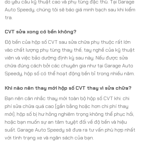
do yêu cầu kỹ thuật cao và phụ tùng đặc thù. Tại Garage
Auto Speedy, chúng tôi sẽ báo giá minh bạch sau khi kiểm
tra.
CVT sửa xong có bền không?
Độ bền của hộp số CVT sau sửa chữa phụ thuộc rất lớn
vào chất lượng phụ tùng thay thế, tay nghề của kỹ thuật
viên và việc bảo dưỡng định kỳ sau này. Nếu được sửa
chữa đúng cách bởi các chuyên gia như tại Garage Auto
Speedy, hộp số có thể hoạt động bền bỉ trong nhiều năm.
Khi nào nên thay mới hộp số CVT thay vì sửa chữa?
Bạn nên cân nhắc thay mới toàn bộ hộp số CVT khi: chi
phí sửa chữa quá cao (gần bằng hoặc hơn chi phí thay
mới), hộp số bị hư hỏng nghiêm trọng không thể phục hồi,
hoặc bạn muốn sự an tâm tuyệt đối về độ bền và hiệu
suất. Garage Auto Speedy sẽ đưa ra tư vấn phù hợp nhất
với tình trạng xe và ngân sách của bạn.