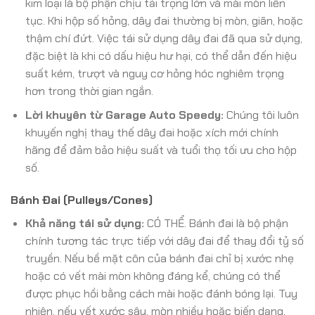
kim loại là bộ phận chịu tải trọng lớn và mài mòn liên
tục. Khi hộp số hỏng, dây đai thường bị mòn, giãn, hoặc
thậm chí đứt. Việc tái sử dụng dây đai đã qua sử dụng,
đặc biệt là khi có dấu hiệu hư hại, có thể dẫn đến hiệu
suất kém, trượt và nguy cơ hỏng hóc nghiêm trọng
hơn trong thời gian ngắn.
Lời khuyên từ Garage Auto Speedy:
Chúng tôi luôn
khuyến nghị thay thế dây đai hoặc xích mới chính
hãng để đảm bảo hiệu suất và tuổi thọ tối ưu cho hộp
số.
Bánh Đai (Pulleys/Cones)
Khả năng tái sử dụng:
CÓ THỂ. Bánh đai là bộ phận
chính tương tác trực tiếp với dây đai để thay đổi tỷ số
truyền. Nếu bề mặt côn của bánh đai chỉ bị xước nhẹ
hoặc có vết mài mòn không đáng kể, chúng có thể
được phục hồi bằng cách mài hoặc đánh bóng lại. Tuy
nhiên, nếu vết xước sâu, mòn nhiều hoặc biến dạng,