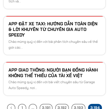
tích và...
APP ĐẶT XE TAXI: HƯỚNG DẪN TOÀN DIỆN
& LỜI KHUYÊN TỪ CHUYÊN GIA AUTO
SPEEDY
Chào mừng quý vị đến với bài phân tích chuyên sâu về thế
giới các...
APP GIAO THÔNG: NGƯỜI BẠN ĐỒNG HÀNH
KHÔNG THỂ THIẾU CỦA TÀI XẾ VIỆT
Chào mừng quý vị đến với bài viết chuyên sâu từ Garage
Auto Speedy, nơi...
1
…
3.191
3.192
3.193
3.194