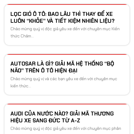
ĐÁP CHI TIẾT
ô...
LỌC GIÓ Ô TÔ: BAO LÂU THÌ THAY ĐỂ XE
Chào mừng quý vị độc giả đến với chuyên mục kiến thức ô
LUÔN “KHỎE” VÀ TIẾT KIỆM NHIÊN LIỆU?
tô từ...
Chào mừng quý vị độc giả yêu xe đến với chuyên mục Kiến
thức Chăm...
AUTOSAR LÀ GÌ? GIẢI MÃ HỆ THỐNG “BỘ
NÃO” TRÊN Ô TÔ HIỆN ĐẠI
Chào mừng quý vị và các bạn yêu xe đến với chuyên mục
kiến thức...
AUDI CỦA NƯỚC NÀO? GIẢI MÃ THƯƠNG
HIỆU XE SANG ĐỨC TỪ A-Z
Chào mừng quý vị độc giả yêu xe đến với chuyên mục phân