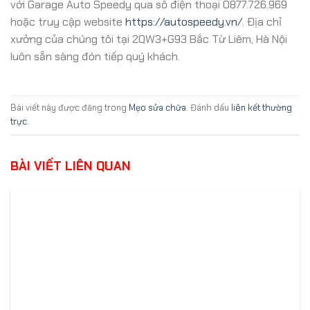
với Garage Auto Speedy qua số điện thoại 0877.726.969
hoặc truy cập website
https://autospeedy.vn/
. Địa chỉ
xưởng của chúng tôi tại 2QW3+G93 Bắc Từ Liêm, Hà Nội
luôn sẵn sàng đón tiếp quý khách.
Bài viết này được đăng trong
Mẹo sửa chữa
. Đánh dấu
liên kết thường
trực
.
BÀI VIẾT LIÊN QUAN