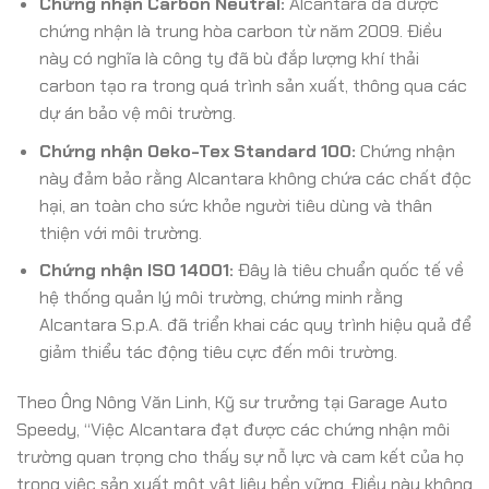
Chứng nhận Carbon Neutral:
Alcantara đã được
chứng nhận là trung hòa carbon từ năm 2009. Điều
này có nghĩa là công ty đã bù đắp lượng khí thải
carbon tạo ra trong quá trình sản xuất, thông qua các
dự án bảo vệ môi trường.
Chứng nhận Oeko-Tex Standard 100:
Chứng nhận
này đảm bảo rằng Alcantara không chứa các chất độc
hại, an toàn cho sức khỏe người tiêu dùng và thân
thiện với môi trường.
Chứng nhận ISO 14001:
Đây là tiêu chuẩn quốc tế về
hệ thống quản lý môi trường, chứng minh rằng
Alcantara S.p.A. đã triển khai các quy trình hiệu quả để
giảm thiểu tác động tiêu cực đến môi trường.
Theo Ông Nông Văn Linh, Kỹ sư trưởng tại Garage Auto
Speedy, “Việc Alcantara đạt được các chứng nhận môi
trường quan trọng cho thấy sự nỗ lực và cam kết của họ
trong việc sản xuất một vật liệu bền vững. Điều này không