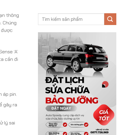
bạn thông
ả. Chúng
m được
Sense ‘A’
ta cần đi
 áp pin.
ể gây ra
 lý sai