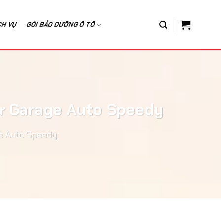
CH VỤ
GÓI BẢO DƯỠNG Ô TÔ
từ Garage Auto Speedy
ge Auto Speedy