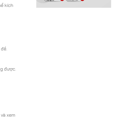
hể kích
 đề.
ng được.
 và xem