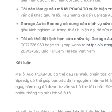
điện nên được thực hiện bởi các chuyên gia.
Tôi nên làm gì nếu mã lỗi P0A9400 xuất hiện tr
vấn đề khác gây ra lỗi. Hãy mang xe đến Garage A
Garage Auto Speedy có cung cấp dịch vụ sửa
giàu kinh nghiệm và trang thiết bị hiện đại để sửa
Tôi có thể đặt lịch hẹn sửa chữa tại Garage 
0877.726.969 hoặc truy cập website
https://autos
2QW3+G93 Bắc Từ Liêm, Hà Nội, Việt Nam.
Kết luận:
Mã lỗi Audi P0A9400 có thể gây ra nhiều phiền toái c
Speedy có thể giúp bạn xác định nguyên nhân và khắc
ngay hôm nay để được tư vấn và hỗ trợ tốt nhất! Đừ
nhiều thông tin hữu ích về ô tô.
Bài viết này được đăng trong
Mẹo sửa chữa
. Đánh dấu
liên kết th