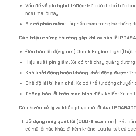
Vấn đề về pin hybrid/điện:
Mặc dù ít phổ biến hơn
hoạt mã lỗi này.
Sự cố phần mềm:
Lỗi phần mềm trong hệ thống điều
Các triệu chứng thường gặp khi xe báo lỗi P0A9
Đèn báo lỗi động cơ (Check Engine Light) bật 
Hiệu suất pin giảm:
Xe có thể chạy quãng đường 
Khó khởi động hoặc không khởi động được:
Tro
Chế độ lái bị hạn chế:
Xe có thể tự động chuyển s
Thông báo lỗi trên màn hình điều khiển:
Xe có t
Các bước xử lý và khắc phục mã lỗi Audi P0A940
Sử dụng máy quét lỗi (OBD-II scanner):
Kết nối
có mã lỗi nào khác đi kèm không. Lưu lại tất cả các