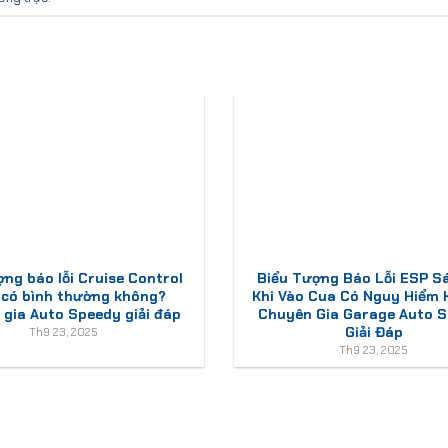
ợng báo lỗi Cruise Control
Biểu Tượng Báo Lỗi ESP S
 có bình thường không?
Khi Vào Cua Có Nguy Hiểm
gia Auto Speedy giải đáp
Chuyên Gia Garage Auto 
Giải Đáp
Th9 23, 2025
Th9 23, 2025