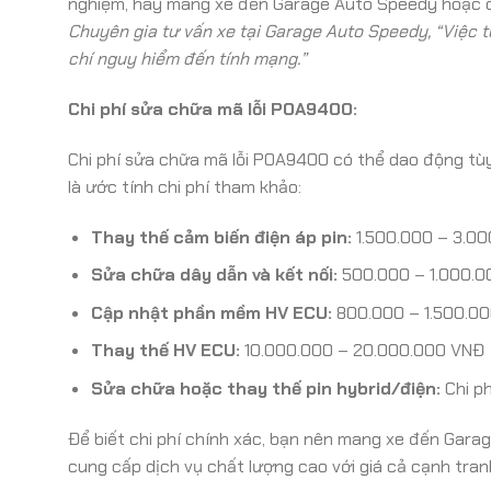
nghiệm, hãy mang xe đến Garage Auto Speedy hoặc c
Chuyên gia tư vấn xe tại Garage Auto Speedy, “Việc 
chí nguy hiểm đến tính mạng.”
Chi phí sửa chữa mã lỗi P0A9400:
Chi phí sửa chữa mã lỗi P0A9400 có thể dao động tù
là ước tính chi phí tham khảo:
Thay thế cảm biến điện áp pin:
1.500.000 – 3.0
Sửa chữa dây dẫn và kết nối:
500.000 – 1.000.
Cập nhật phần mềm HV ECU:
800.000 – 1.500.0
Thay thế HV ECU:
10.000.000 – 20.000.000 VNĐ
Sửa chữa hoặc thay thế pin hybrid/điện:
Chi ph
Để biết chi phí chính xác, bạn nên mang xe đến Garag
cung cấp dịch vụ chất lượng cao với giá cả cạnh tran