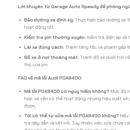
Lời khuyên từ Garage Auto Speedy để phòng ng
Bảo dưỡng xe định kỳ:
Thực hiện bảo dưỡng xe t
hoạt động tốt.
Kiểm tra pin thường xuyên:
Kiểm tra điện áp và t
Lái xe đúng cách:
Tránh tăng tốc và phanh gấp th
Đỗ xe ở nơi thoáng mát:
Tránh đỗ xe dưới trời nắ
thọ của pin.
FAQ về mã lỗi Audi P0A9400:
Mã lỗi P0A9400 có nguy hiểm không?
Mức độ ng
hợp, xe vẫn có thể hoạt động, nhưng hiệu suất sẽ
được.
Tôi có thể tự sửa mã lỗi P0A9400 không?
Nếu b
tra dây dẫn và kết nối. Tuy nhiên, việc sửa chữa c