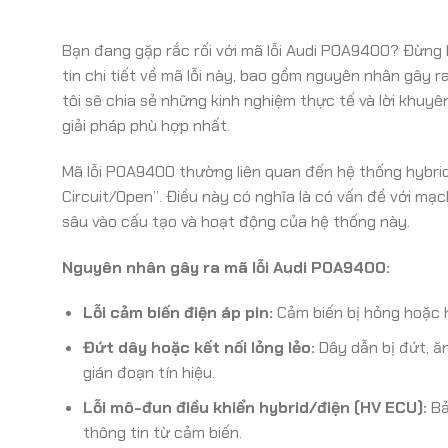
Bạn đang gặp rắc rối với mã lỗi Audi P0A9400? Đừng 
tin chi tiết về mã lỗi này, bao gồm nguyên nhân gây 
tôi sẽ chia sẻ những kinh nghiệm thực tế và lời khuy
giải pháp phù hợp nhất.
Mã lỗi P0A9400 thường liên quan đến hệ thống hybrid 
Circuit/Open”. Điều này có nghĩa là có vấn đề với mạc
sâu vào cấu tạo và hoạt động của hệ thống này.
Nguyên nhân gây ra mã lỗi Audi P0A9400:
Lỗi cảm biến điện áp pin:
Cảm biến bị hỏng hoặc h
Đứt dây hoặc kết nối lỏng lẻo:
Dây dẫn bị đứt, ă
gián đoạn tín hiệu.
Lỗi mô-đun điều khiển hybrid/điện (HV ECU):
Bả
thông tin từ cảm biến.