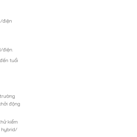
/điện
/điện.
 đến tuổi
 trường
khởi động
thử kiểm
 hybrid/