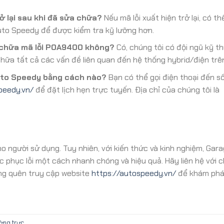
ở lại sau khi đã sửa chữa?
Nếu mã lỗi xuất hiện trở lại, có t
uto Speedy để được kiểm tra kỹ lưỡng hơn.
 chữa mã lỗi P0A9400 không?
Có, chúng tôi có đội ngũ kỹ th
 chữa tất cả các vấn đề liên quan đến hệ thống hybrid/điện trên
Auto Speedy bằng cách nào?
Bạn có thể gọi điện thoại đến s
peedy.vn/
để đặt lịch hẹn trực tuyến. Địa chỉ của chúng tôi là
ho người sử dụng. Tuy nhiên, với kiến thức và kinh nghiệm, Gar
 phục lỗi một cách nhanh chóng và hiệu quả. Hãy liên hệ với c
ng quên truy cập website
https://autospeedy.vn/
để khám phá
ường trực
.