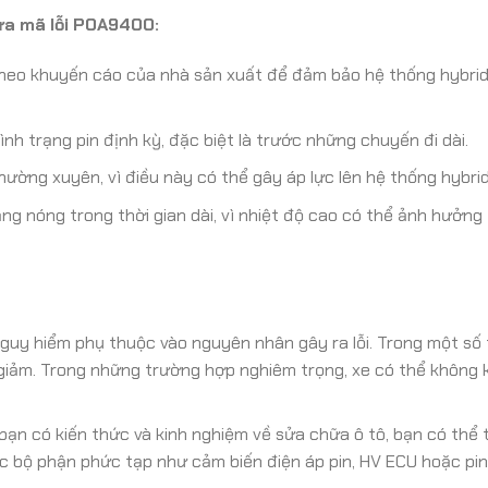
ừa mã lỗi P0A9400:
heo khuyến cáo của nhà sản xuất để đảm bảo hệ thống hybrid
ình trạng pin định kỳ, đặc biệt là trước những chuyến đi dài.
ường xuyên, vì điều này có thể gây áp lực lên hệ thống hybrid
ng nóng trong thời gian dài, vì nhiệt độ cao có thể ảnh hưởng
uy hiểm phụ thuộc vào nguyên nhân gây ra lỗi. Trong một số
 giảm. Trong những trường hợp nghiêm trọng, xe có thể không 
ạn có kiến thức và kinh nghiệm về sửa chữa ô tô, bạn có thể 
ác bộ phận phức tạp như cảm biến điện áp pin, HV ECU hoặc pin