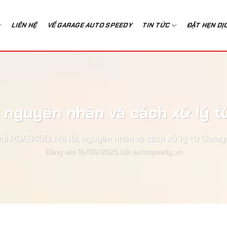
LIÊN HỆ
VỀ GARAGE AUTO SPEEDY
TIN TỨC
ĐẶT HẸN DỊ
, nguyên nhân và cách xử lý 
di P0A9400: Mã lỗi, nguyên nhân và cách xử lý từ Gara
Đăng vào
16/06/2025
bởi
autospeedy_vn