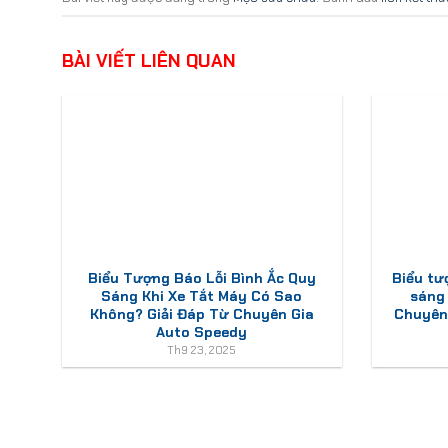
BÀI VIẾT LIÊN QUAN
Biểu Tượng Báo Lỗi Bình Ắc Quy
Biểu tư
Sáng Khi Xe Tắt Máy Có Sao
sáng
Không? Giải Đáp Từ Chuyên Gia
Chuyên 
Auto Speedy
Th9 23, 2025