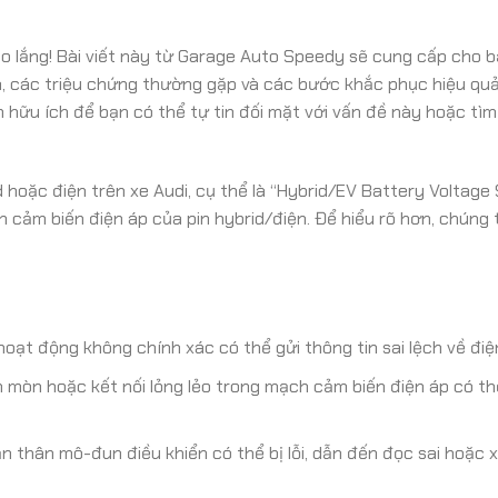
lo lắng! Bài viết này từ Garage Auto Speedy sẽ cung cấp cho 
ra, các triệu chứng thường gặp và các bước khắc phục hiệu qu
ên hữu ích để bạn có thể tự tin đối mặt với vấn đề này hoặc tì
hoặc điện trên xe Audi, cụ thể là “Hybrid/EV Battery Voltage 
h cảm biến điện áp của pin hybrid/điện. Để hiểu rõ hơn, chúng 
oạt động không chính xác có thể gửi thông tin sai lệch về điện
n mòn hoặc kết nối lỏng lẻo trong mạch cảm biến điện áp có th
n thân mô-đun điều khiển có thể bị lỗi, dẫn đến đọc sai hoặc xử