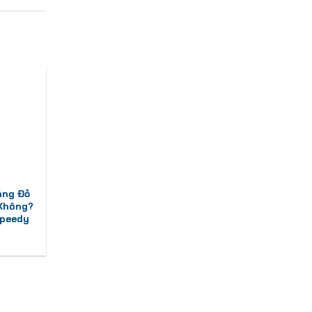
áng Đỏ
 Không?
Speedy