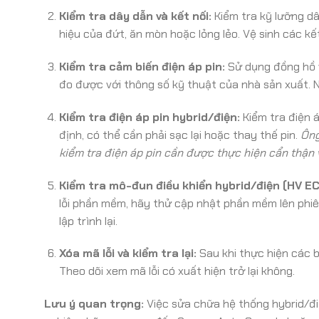
Kiểm tra dây dẫn và kết nối:
Kiểm tra kỹ lưỡng dâ
hiệu của đứt, ăn mòn hoặc lỏng lẻo. Vệ sinh các kế
Kiểm tra cảm biến điện áp pin:
Sử dụng đồng hồ v
đo được với thông số kỹ thuật của nhà sản xuất. N
Kiểm tra điện áp pin hybrid/điện:
Kiểm tra điện 
định, có thể cần phải sạc lại hoặc thay thế pin.
Ông
kiểm tra điện áp pin cần được thực hiện cẩn thận v
Kiểm tra mô-đun điều khiển hybrid/điện (HV EC
lỗi phần mềm, hãy thử cập nhật phần mềm lên phiê
lập trình lại.
Xóa mã lỗi và kiểm tra lại:
Sau khi thực hiện các 
Theo dõi xem mã lỗi có xuất hiện trở lại không.
Lưu ý quan trọng:
Việc sửa chữa hệ thống hybrid/đi