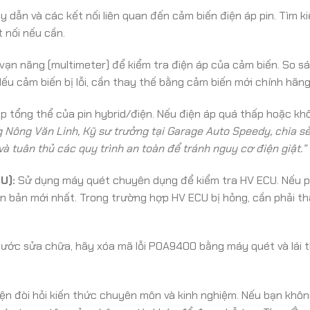
y dẫn và các kết nối liên quan đến cảm biến điện áp pin. Tìm k
t nối nếu cần.
ạn năng (multimeter) để kiểm tra điện áp của cảm biến. So sán
ếu cảm biến bị lỗi, cần thay thế bằng cảm biến mới chính hãng
áp tổng thể của pin hybrid/điện. Nếu điện áp quá thấp hoặc kh
 Nông Văn Linh, Kỹ sư trưởng tại Garage Auto Speedy, chia sẻ
à tuân thủ các quy trình an toàn để tránh nguy cơ điện giật.”
U):
Sử dụng máy quét chuyên dụng để kiểm tra HV ECU. Nếu p
n bản mới nhất. Trong trường hợp HV ECU bị hỏng, cần phải th
bước sửa chữa, hãy xóa mã lỗi P0A9400 bằng máy quét và lái t
ện đòi hỏi kiến thức chuyên môn và kinh nghiệm. Nếu bạn khôn