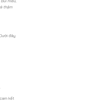
Bùi Hiếu,
và thậm
 Dưới đây
.
 cam kết