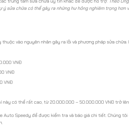
ác trung tâm sửa chữa uy tín khác để được hỗ trợ.
Theo Ông 
tự ý sửa chữa có thể gây ra những hư hỏng nghiêm trọng hơn 
y thuộc vào nguyên nhân gây ra lỗi và phương pháp sửa chữa.
00.000 VNĐ
000 VNĐ
00 VNĐ
í này có thể rất cao, từ 20.000.000 – 50.000.000 VNĐ trở lên
e Auto Speedy để được kiểm tra và báo giá chi tiết. Chúng tôi
h.