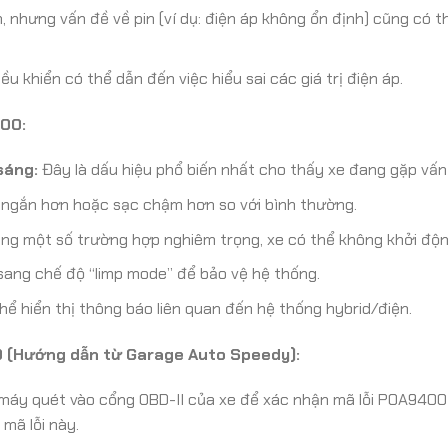
, nhưng vấn đề về pin (ví dụ: điện áp không ổn định) cũng có t
 khiển có thể dẫn đến việc hiểu sai các giá trị điện áp.
400:
sáng:
Đây là dấu hiệu phổ biến nhất cho thấy xe đang gặp vấn
ngắn hơn hoặc sạc chậm hơn so với bình thường.
ng một số trường hợp nghiêm trọng, xe có thể không khởi độ
ang chế độ “limp mode” để bảo vệ hệ thống.
hể hiển thị thông báo liên quan đến hệ thống hybrid/điện.
0 (Hướng dẫn từ Garage Auto Speedy):
 máy quét vào cổng OBD-II của xe để xác nhận mã lỗi P0A9400
 mã lỗi này.