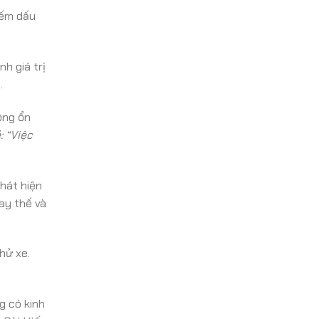
iếm dấu
h giá trị
.
ông ổn
: “Việc
hát hiện
ay thế và
hử xe.
g có kinh