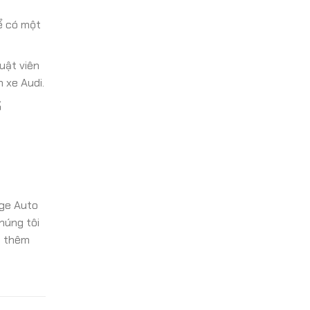
hể có một
uật viên
 xe Audi.
ố
age Auto
húng tôi
 thêm