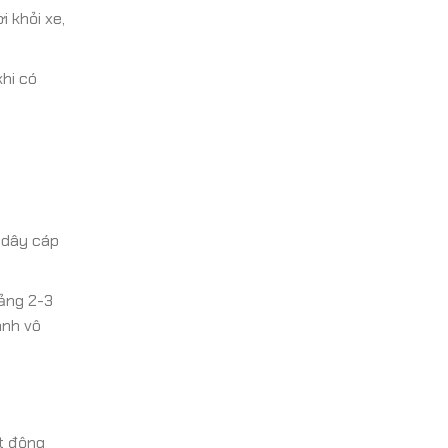
i khỏi xe,
hi có
 dây cáp
oảng 2-3
anh vô
t động