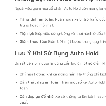
Ngoài việc giảm mỏi cổ chân, Auto Hold còn mang lại nh
Tăng tính an toàn:
Ngăn ngừa xe bị trôi lùi (ở dố
trung hoặc mỏi mệt.
Tiện lợi:
Giúp việc dừng/dừng và khởi hành ở dốc t
Giảm thao tác:
Giảm bớt một bước trong quy trìn
Lưu Ý Khi Sử Dụng Auto Hold
Dù rất tiện lợi, người lái cũng cần lưu ý một số điểm k
Chỉ hoạt động khi xe dừng hẳn:
Hệ thống chỉ kích
Cần thắt dây an toàn:
Trên một số xe, Auto Hold 
toàn.
Cần đạp ga để nhả:
Xe sẽ không tự lăn bánh sau 
cao).