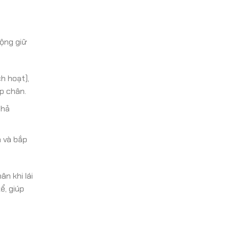
động giữ
h hoạt),
p chân.
nhả
 và bắp
ân khi lái
ể, giúp