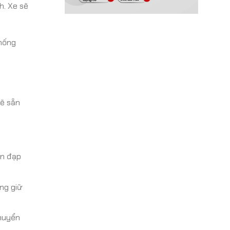
h. Xe sẽ
thống
sẽ sẵn
àn đạp
ng giữ
chuyển