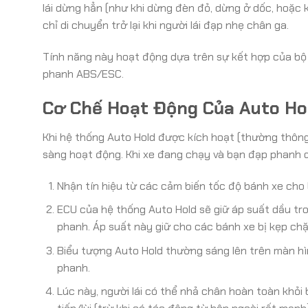
lái dừng hẳn (như khi dừng đèn đỏ, dừng ở dốc, hoặc k
chỉ di chuyển trở lại khi người lái đạp nhẹ chân ga.
Tính năng này hoạt động dựa trên sự kết hợp của bộ 
phanh ABS/ESC.
Cơ Chế Hoạt Động Của Auto Ho
Khi hệ thống Auto Hold được kích hoạt (thường thông
sàng hoạt động. Khi xe đang chạy và bạn đạp phanh d
Nhận tín hiệu từ các cảm biến tốc độ bánh xe cho 
ECU của hệ thống Auto Hold sẽ giữ áp suất dầu tr
phanh. Áp suất này giữ cho các bánh xe bị kẹp chặ
Biểu tượng Auto Hold thường sáng lên trên màn hìn
phanh.
Lúc này, người lái có thể nhả chân hoàn toàn khỏi