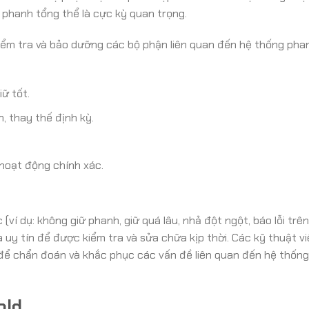
 phanh tổng thể là cực kỳ quan trọng.
iểm tra và bảo dưỡng các bộ phận liên quan đến hệ thống pha
ữ tốt.
, thay thế định kỳ.
hoạt động chính xác.
(ví dụ: không giữ phanh, giữ quá lâu, nhả đột ngột, báo lỗi trê
 uy tín để được kiểm tra và sửa chữa kịp thời. Các kỹ thuật vi
để chẩn đoán và khắc phục các vấn đề liên quan đến hệ thốn
old