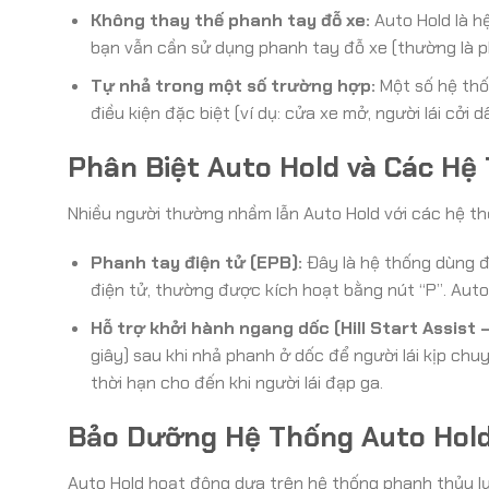
Không thay thế phanh tay đỗ xe:
Auto Hold là hệ
bạn vẫn cần sử dụng phanh tay đỗ xe (thường là p
Tự nhả trong một số trường hợp:
Một số hệ thố
điều kiện đặc biệt (ví dụ: cửa xe mở, người lái cởi
Phân Biệt Auto Hold và Các Hệ
Nhiều người thường nhầm lẫn Auto Hold với các hệ th
Phanh tay điện tử (EPB):
Đây là hệ thống dùng đ
điện tử, thường được kích hoạt bằng nút “P”. Auto 
Hỗ trợ khởi hành ngang dốc (Hill Start Assist 
giây) sau khi nhả phanh ở dốc để người lái kịp chuy
thời hạn cho đến khi người lái đạp ga.
Bảo Dưỡng Hệ Thống Auto Hold
Auto Hold hoạt động dựa trên hệ thống phanh thủy l