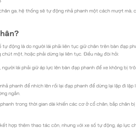
.
hẹ chân ga, hệ thống sẽ tự động nhả phanh một cách mượt mà, 
Chân?
tự động là do người lái phải liên tục giữ chân trên bàn đạp ph
chút một, hoặc phải dừng lại liên tục. Điều này đòi hỏi:
y, người lái phải giữ áp lực lên bàn đạp phanh để xe không bị trô
nhả phanh để nhích lên rồi lại đạp phanh để dừng lại lặp đi lặp 
ờng ngắn.
p phanh trong thời gian dài khiến các cơ ở cổ chân, bắp chân b
i kết hợp thêm thao tác côn, nhưng với xe số tự động, áp lực c