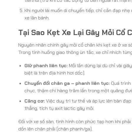
tiến/lùi (trừ khi có tác động từ bên ngoài rất mạnh)
Khi người lái muốn di chuyển tiếp, chỉ cần đạp n
xe lăn bánh.
Tại Sao Kẹt Xe Lại Gây Mỏi Cổ 
Nguyên nhân chính gây mỏi cổ chân khi kẹt xe ở xe số 
Trong tình huống giao thông ùn tắc, xe chỉ nhích từng 
Giữ phanh liên tục:
Mỗi lần dừng lại dù chỉ vài giâ
biệt là trên địa hình hơi dốc).
Chuyển đổi chân ga – phanh liên tục:
Quá trình 
chục, thậm chí hàng trăm lần trong một quãng đư
Căng cơ:
Việc duy trì tư thế và áp lực lên bàn đạ
thẳng, tích tụ axit lactic gây mỏi.
Đối với xe số sàn, tình hình còn phức tạp hơn khi phả
dồn lên chân phải (chân phanh/ga).