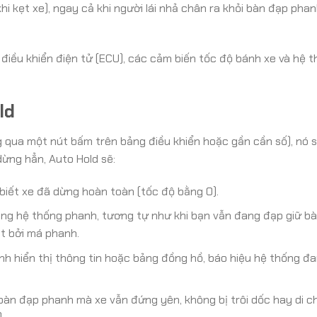
hi kẹt xe), ngay cả khi người lái nhả chân ra khỏi bàn đạp phan
điều khiển điện tử (ECU), các cảm biến tốc độ bánh xe và hệ 
ld
 qua một nút bấm trên bảng điều khiển hoặc gần cần số), nó 
ừng hẳn, Auto Hold sẽ:
biết xe đã dừng hoàn toàn (tốc độ bằng 0).
ong hệ thống phanh, tương tự như khi bạn vẫn đang đạp giữ b
t bởi má phanh.
h hiển thị thông tin hoặc bảng đồng hồ, báo hiệu hệ thống đa
 bàn đạp phanh mà xe vẫn đứng yên, không bị trôi dốc hay di 