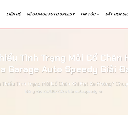
LIÊN HỆ
VỀ GARAGE AUTO SPEEDY
TIN TỨC
ĐẶT HẸN DỊ
hiểu Tình Trạng Mỏi Cổ Chân
ia Garage Auto Speedy Giải Đ
 Thiểu Tình Trạng Mỏi Cổ Chân Khi Kẹt Xe Không? Chuy
Đăng vào
25/06/2025
bởi
autospeedy_vn