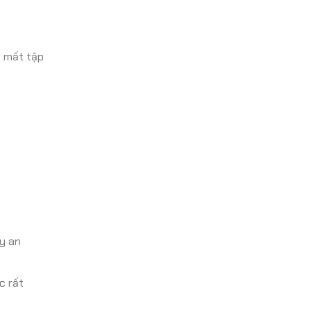
o mất tập
ây an
c rất