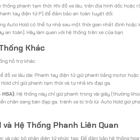
 thống phanh tạm thời. Khi đỗ xe lâu, trên địa hình dốc hoặc rờ
hanh tay điện tử P) để đảm bảo an toàn tuyệt đối.
ng Auto Hold có thể tự nhả sau một thời gian nhất định hoặc k
 dây an toàn). Hãy làm quen với hệ thống trên xe của bạn.
 Thống Khác
ống hỗ trợ khác:
ể đỗ xe lâu dài. Phanh tay điện tử giữ phanh bằng motor hoặc
Hold chỉ giữ phanh tạm thời và tự nhả khi đạp ga.
– HSA):
Hệ thống này chỉ giữ phanh trong vài giây (thường kh
ển chân sang bàn đạp ga, tránh xe bị trôi lùi. Auto Hold giữ ph
 và Hệ Thống Phanh Liên Quan
ực và các bộ phận điện tử phức tạp. Để đảm bảo hệ thống hoạ