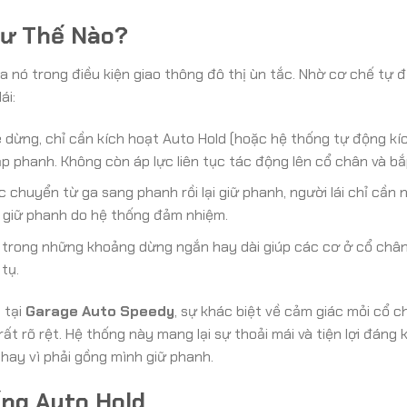
hư Thế Nào?
a nó trong điều kiện giao thông đô thị ùn tắc. Nhờ cơ chế tự 
ái:
 dừng, chỉ cần kích hoạt Auto Hold (hoặc hệ thống tự động kíc
ạp phanh. Không còn áp lực liên tục tác động lên cổ chân và bắ
ục chuyển từ ga sang phanh rồi lại giữ phanh, người lái chỉ cần 
c giữ phanh do hệ thống đảm nhiệm.
trong những khoảng dừng ngắn hay dài giúp các cơ ở cổ chân
tụ.
 tại
Garage Auto Speedy
, sự khác biệt về cảm giác mỏi cổ ch
ất rõ rệt. Hệ thống này mang lại sự thoải mái và tiện lợi đáng k
thay vì phải gồng mình giữ phanh.
ống Auto Hold