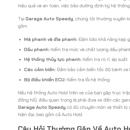
hiệu quả và an toàn, việc bảo dưỡng định kỳ hệ thống
Tại
Garage Auto Speedy
, chúng tôi thường xuyên k
gồm:
Má phanh và đĩa phanh:
Đảm bảo khả năng kẹp gi
Dầu phanh:
Kiểm tra mức và chất lượng dầu phanh
Hệ thống thủy lực phanh:
Kiểm tra rò rỉ, áp suất.
Các cảm biến:
Đảm bảo cảm biến tốc độ bánh xe 
Bộ điều khiển ECU:
Kiểm tra lỗi hệ thống.
Nếu hệ thống Auto Hold trên xe của bạn gặp trục trặc 
đồng hồ), điều quan trọng là phải đưa xe đến các gara
Garage Auto Speedy
có đủ chuyên môn và thiết bị 
hiện đại, bao gồm cả Auto Hold.
Câu Hỏi Thường Gặp Về Auto H