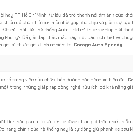
Nội hay TP. Hồ Chí Minh, từ lâu đã trở thành nỗi ám ảnh của khôn
dài khiến cổ chân trở nên mỏi nhừ, gây khó chịu và giảm sự tập 
ã đặt câu hỏi: Liệu hệ thống Auto Hold có thực sự giúp giải tho
hay không? Để giải đáp thắc mắc này một cách chi tiết và chuy
 gia kỹ thuật giàu kinh nghiệm tại
Garage Auto Speedy
.
ực tế trong việc sửa chữa, bảo dưỡng các dòng xe hiện đại,
G
 một trong những giải pháp công nghệ hữu ích, có khả năng
gi
một tính năng an toàn và tiện lợi được trang bị trên nhiều mẫu 
ức năng chính của hệ thống này là tự động giữ phanh xe sau k