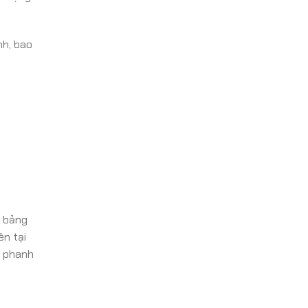
nh, bao
n bảng
ên tại
g phanh