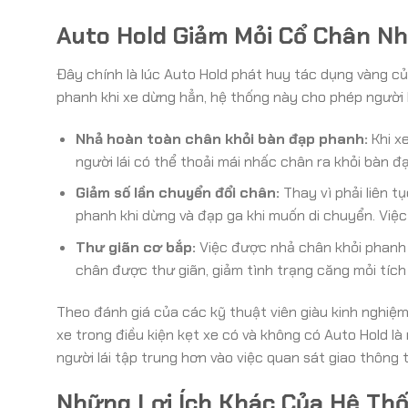
Auto Hold Giảm Mỏi Cổ Chân N
Đây chính là lúc Auto Hold phát huy tác dụng vàng củ
phanh khi xe dừng hẳn, hệ thống này cho phép người l
Nhả hoàn toàn chân khỏi bàn đạp phanh:
Khi xe
người lái có thể thoải mái nhấc chân ra khỏi bàn đ
Giảm số lần chuyển đổi chân:
Thay vì phải liên t
phanh khi dừng và đạp ga khi muốn di chuyển. Việ
Thư giãn cơ bắp:
Việc được nhả chân khỏi phanh 
chân được thư giãn, giảm tình trạng căng mỏi tích 
Theo đánh giá của các kỹ thuật viên giàu kinh nghiệm
xe trong điều kiện kẹt xe có và không có Auto Hold là r
người lái tập trung hơn vào việc quan sát giao thông 
Những Lợi Ích Khác Của Hệ Th