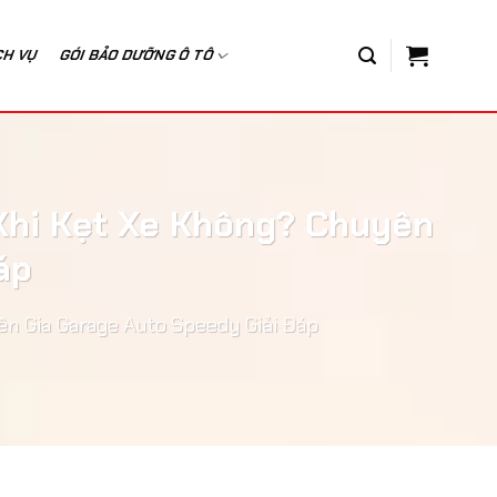
CH VỤ
GÓI BẢO DƯỠNG Ô TÔ
 Khi Kẹt Xe Không? Chuyên
áp
ên Gia Garage Auto Speedy Giải Đáp