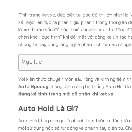
Tình trạng kẹt xe, đặc biệt tại các đô thị lớn như Hà 
xế. Việc liên tục rà phanh, giữ phanh trong thời gian 
lái xe. Trước vấn đề này, nhiều người lái xe tự động đ
chân khỏi “cực hình” khi đối mặt với dòng xe ùn tắc 
chúng ta hãy cùng lắng nghe phân tích từ các chuyên
Mục lục
Với kiến thức chuyên môn sâu rộng và kinh nghiệm th
Auto Speedy
khẳng định rằng hệ thống Auto Hold là
đáng kể tình trạng mỏi cổ chân khi kẹt xe
.
Auto Hold Là Gì?
Auto Hold, hay còn gọi là phanh tạm thời tự động, là 
mới sử dụng hộp số tự động và phanh tay điện tử. Ch