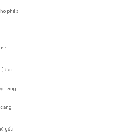
cho phép
anh.
i (đặc
lại hàng
ị căng
hủ yếu