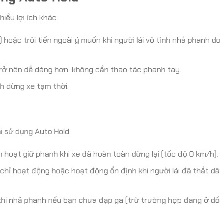
iều lợi ích khác:
c) hoặc trôi tiến ngoài ý muốn khi người lái vô tình nhả phanh d
rở nên dễ dàng hơn, không cần thao tác phanh tay.
h dừng xe tạm thời.
hi sử dụng Auto Hold:
 hoạt giữ phanh khi xe đã hoàn toàn dừng lại (tốc độ 0 km/h).
chỉ hoạt động hoặc hoạt động ổn định khi người lái đã thắt d
khi nhả phanh nếu bạn chưa đạp ga (trừ trường hợp đang ở dố