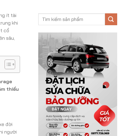
g ít tài
trung khi
át cổ
ên sâu,
arage
ảm thiểu
xe đời
hi người