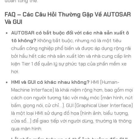
đoán tổng thể.”
FAQ – Các Câu Hỏi Thường Gặp Về AUTOSAR
Và GUI
AUTOSAR có bắt buộc đối với các nhà sản xuất ô
tô không?
Không bắt buộc, nhưng nó là một tiêu
chuẩn công nghiệp phổ biến và được áp dụng rộng rãi
bởi hầu hết các nhà sản xuất lớn và nhà cung cấp linh
kiện Tier 1 để quản lý sự phức tạp của phần mềm xe
hơi.
HMI và GUI có khác nhau không?
HMI (Human-
Machine Interface) là khái niệm rộng hơn, bao gồm mọi
cách con người tương tác với máy móc (màn hình, nút
bấm, giọng nói, cử chỉ…). GUI (Graphical User Interface)
là một loại HMI sử dụng đồ họa (hình ảnh, biểu tượng,
cửa sổ…) để giao tiếp với người dùng, thường là thông
qua màn hình.