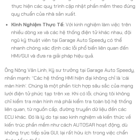
thực hiện các quy trình cập nhật phần mềm theo đúng
quy chuẩn của nhà sản xuất.
Kinh Nghiệm Thực Tế:
Với kinh nghiệm làm việc trên
nhiều dòng xe và các hệ thống điện tử khác nhau, đội
ngũ kỹ thuật viên tại Garage Auto Speedy có thể
nhanh chóng xác định các lỗi phổ biến liên quan đến
HMI/GUI và đưa ra giải pháp hiệu quả.
Ông Nông Văn Linh, Kỹ sư trưởng tại Garage Auto Speedy,
nhấn mạnh: “Các hệ thống HMI hiện đại không chỉ là ‘cái
màn hình’. Chúng là một phần tích hợp sâu sắc của mạng
lưới điện tử phức tạp trên xe. Khi có lỗi, chúng tôi không
chỉ kiểm tra màn hình mà phải kiểm tra toàn bộ hệ thống
liên quan, từ nguồn cấp, đường truyền dữ liệu đến các
ECU khác. Đó là lý do tại sao kinh nghiệm và kiến thức về
kiến trúc phần mềm như cách AUTOSAR hoạt động, dù
không trực tiếp sửa GUI, lại rất hữu ích trong việc chẩn