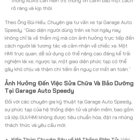
thống ADAS cần hiển thị thông tin cảnh báo một cách
rõ ràng và kịp thời.
Theo Ông Bùi Hiếu, Chuyên gia tư vấn xe tại Garage Auto
Speedy, “Giao diện người dùng trên xe hơi ngày nay
không chỉ là về thẩm mỹ mà còn ảnh hưởng trực tiếp đến
cách người lái tương tác và cảm nhận về chiếc xe. Một
HMI trực quan, dễ sử dụng có thể nâng cao đáng kể trải
nghiệm lái xe, ngược lại, một giao diện phức tạp có thể
gây khó chịu và thậm chí tiềm ẩn nguy cơ mất an toàn.”
Ảnh Hưởng Đến Việc Sửa Chữa Và Bảo Dưỡng
Tại Garage Auto Speedy
Đối với các chuyên gia kỹ thuật tại Garage Auto Speedy,
sự phức tạp của hệ thống điện tử và phần mềm, bao gồm
cả lớp GUI/HMI không được tiêu chuẩn hóa, đặt ra những
thách thức và yêu cầu mới.
Kiến Thức Chuyên Sâu về Hệ Thống Điện Tử:
Việc