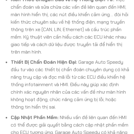
chẩn đoán và sửa chữa các vấn đề liên quan đến HMI,
màn hình hiển thị, các nút điều khiển cảm ứng… đòi hỏi
kiến thức chuyên sâu về hệ thống điện, mạng truyền
thông trên xe (CAN, LIN, Ethernet) và cấu trúc phần
mềm. Kỹ thuật viên cần hiểu cách các ECU khác nhau
giao tiếp và cách dữ liệu được truyền tải để hiển thị
trên màn hình.
Thiết Bị Chẩn Đoán Hiện Đại:
Garage Auto Speedy
đầu tư vào các thiết bị chẩn đoán chuyên dụng có khả
năng truy cập và đọc mã lỗi từ các ECU điều khiển hệ
thống infotainment và HMI. Điều này giúp xác định
chính xác nguyên nhân của các vấn đề như màn hình
không hoạt động, chức năng cảm ứng bị lỗi, hoặc
thông tin hiển thị sai.
Cập Nhật Phần Mềm:
Nhiều vấn đề liên quan đến HMI
có thể được giải quyết bằng cách cập nhật phần mềm
cho ECU tương ứng. Garage Auto Speedy có khả năng