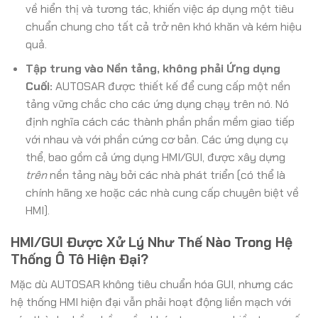
về hiển thị và tương tác, khiến việc áp dụng một tiêu
chuẩn chung cho tất cả trở nên khó khăn và kém hiệu
quả.
Tập trung vào Nền tảng, không phải Ứng dụng
Cuối:
AUTOSAR được thiết kế để cung cấp một nền
tảng vững chắc cho các ứng dụng chạy trên nó. Nó
định nghĩa cách các thành phần phần mềm giao tiếp
với nhau và với phần cứng cơ bản. Các ứng dụng cụ
thể, bao gồm cả ứng dụng HMI/GUI, được xây dựng
trên
nền tảng này bởi các nhà phát triển (có thể là
chính hãng xe hoặc các nhà cung cấp chuyên biệt về
HMI).
HMI/GUI Được Xử Lý Như Thế Nào Trong Hệ
Thống Ô Tô Hiện Đại?
Mặc dù AUTOSAR không tiêu chuẩn hóa GUI, nhưng các
hệ thống HMI hiện đại vẫn phải hoạt động liền mạch với