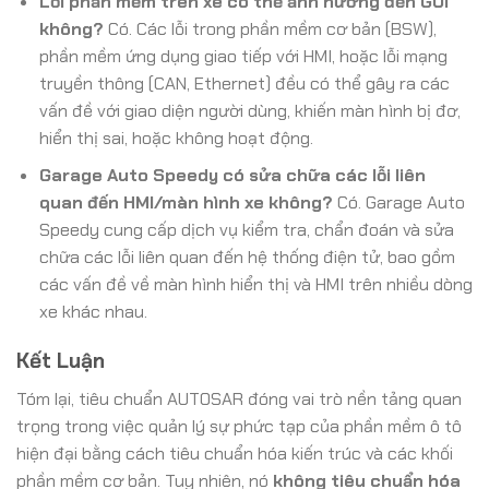
Lỗi phần mềm trên xe có thể ảnh hưởng đến GUI
không?
Có. Các lỗi trong phần mềm cơ bản (BSW),
phần mềm ứng dụng giao tiếp với HMI, hoặc lỗi mạng
truyền thông (CAN, Ethernet) đều có thể gây ra các
vấn đề với giao diện người dùng, khiến màn hình bị đơ,
hiển thị sai, hoặc không hoạt động.
Garage Auto Speedy có sửa chữa các lỗi liên
quan đến HMI/màn hình xe không?
Có. Garage Auto
Speedy cung cấp dịch vụ kiểm tra, chẩn đoán và sửa
chữa các lỗi liên quan đến hệ thống điện tử, bao gồm
các vấn đề về màn hình hiển thị và HMI trên nhiều dòng
xe khác nhau.
Kết Luận
Tóm lại, tiêu chuẩn AUTOSAR đóng vai trò nền tảng quan
trọng trong việc quản lý sự phức tạp của phần mềm ô tô
hiện đại bằng cách tiêu chuẩn hóa kiến trúc và các khối
phần mềm cơ bản. Tuy nhiên, nó
không tiêu chuẩn hóa