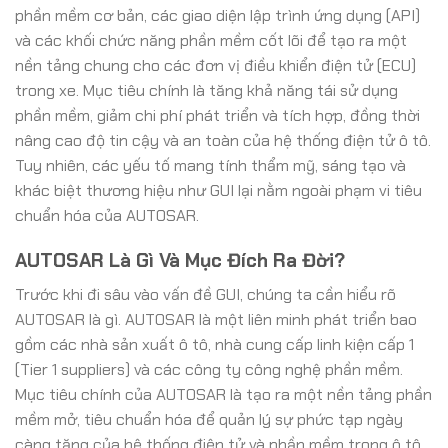
phần mềm cơ bản, các giao diện lập trình ứng dụng (API)
và các khối chức năng phần mềm cốt lõi để tạo ra một
nền tảng chung cho các đơn vị điều khiển điện tử (ECU)
trong xe. Mục tiêu chính là tăng khả năng tái sử dụng
phần mềm, giảm chi phí phát triển và tích hợp, đồng thời
nâng cao độ tin cậy và an toàn của hệ thống điện tử ô tô.
Tuy nhiên, các yếu tố mang tính thẩm mỹ, sáng tạo và
khác biệt thương hiệu như GUI lại nằm ngoài phạm vi tiêu
chuẩn hóa của AUTOSAR.
AUTOSAR Là Gì Và Mục Đích Ra Đời?
Trước khi đi sâu vào vấn đề GUI, chúng ta cần hiểu rõ
AUTOSAR là gì. AUTOSAR là một liên minh phát triển bao
gồm các nhà sản xuất ô tô, nhà cung cấp linh kiện cấp 1
(Tier 1 suppliers) và các công ty công nghệ phần mềm.
Mục tiêu chính của AUTOSAR là tạo ra một nền tảng phần
mềm mở, tiêu chuẩn hóa để quản lý sự phức tạp ngày
càng tăng của hệ thống điện tử và phần mềm trong ô tô.