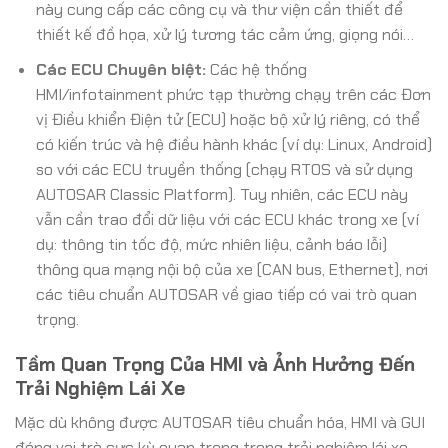
này cung cấp các công cụ và thư viện cần thiết để
thiết kế đồ họa, xử lý tương tác cảm ứng, giọng nói…
Các ECU Chuyên biệt:
Các hệ thống
HMI/infotainment phức tạp thường chạy trên các Đơn
vị Điều khiển Điện tử (ECU) hoặc bộ xử lý riêng, có thể
có kiến trúc và hệ điều hành khác (ví dụ: Linux, Android)
so với các ECU truyền thống (chạy RTOS và sử dụng
AUTOSAR Classic Platform). Tuy nhiên, các ECU này
vẫn cần trao đổi dữ liệu với các ECU khác trong xe (ví
dụ: thông tin tốc độ, mức nhiên liệu, cảnh báo lỗi)
thông qua mạng nội bộ của xe (CAN bus, Ethernet), nơi
các tiêu chuẩn AUTOSAR về giao tiếp có vai trò quan
trọng.
Tầm Quan Trọng Của HMI và Ảnh Hưởng Đến
Trải Nghiệm Lái Xe
Mặc dù không được AUTOSAR tiêu chuẩn hóa, HMI và GUI
đóng vai trò cực kỳ quan trọng trong trải nghiệm lái xe