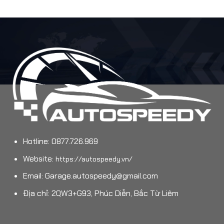
Hotline: 0877.726.969
Website:
https://autospeedy.vn/
Email:
Garage.autospeedy@gmail.com
Địa chỉ: 2QW3+G93, Phúc Diễn, Bắc Từ Liêm