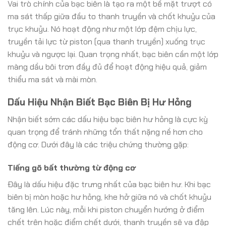
Vai trò chính của bạc biên là tạo ra một bề mặt trượt có
ma sát thấp giữa đầu to thanh truyền và chốt khuỷu của
trục khuỷu. Nó hoạt động như một lớp đệm chịu lực,
truyền tải lực từ piston (qua thanh truyền) xuống trục
khuỷu và ngược lại. Quan trọng nhất, bạc biên cần một lớp
màng dầu bôi trơn đầy đủ để hoạt động hiệu quả, giảm
thiểu ma sát và mài mòn.
Dấu Hiệu Nhận Biết Bạc Biên Bị Hư Hỏng
Nhận biết sớm các dấu hiệu bạc biên hư hỏng là cực kỳ
quan trọng để tránh những tổn thất nặng nề hơn cho
động cơ. Dưới đây là các triệu chứng thường gặp:
Tiếng gõ bất thường từ động cơ
Đây là dấu hiệu đặc trưng nhất của bạc biên hư. Khi bạc
biên bị mòn hoặc hư hỏng, khe hở giữa nó và chốt khuỷu
tăng lên. Lúc này, mỗi khi piston chuyển hướng ở điểm
chết trên hoặc điểm chết dưới, thanh truyền sẽ va đập