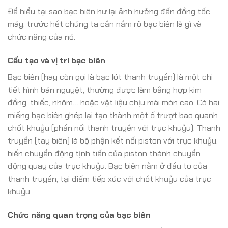
Để hiểu tại sao bạc biên hư lại ảnh hưởng đến đồng tốc
máy, trước hết chúng ta cần nắm rõ bạc biên là gì và
chức năng của nó.
Cấu tạo và vị trí bạc biên
Bạc biên (hay còn gọi là bạc lót thanh truyền) là một chi
tiết hình bán nguyệt, thường được làm bằng hợp kim
đồng, thiếc, nhôm… hoặc vật liệu chịu mài mòn cao. Có hai
miếng bạc biên ghép lại tạo thành một ổ trượt bao quanh
chốt khuỷu (phần nối thanh truyền với trục khuỷu). Thanh
truyền (tay biên) là bộ phận kết nối piston với trục khuỷu,
biến chuyển động tịnh tiến của piston thành chuyển
động quay của trục khuỷu. Bạc biên nằm ở đầu to của
thanh truyền, tại điểm tiếp xúc với chốt khuỷu của trục
khuỷu.
Chức năng quan trọng của bạc biên