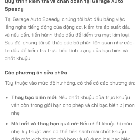
Quy trình kiểm tra và chẩn đoán tại Garage Auto
Speedy
Tại Garage Auto Speedy, chúng tôi bắt đầu bằng việc
lắng nghe tiếng động của động cơ, kiểm tra áp suất dầu,
và nếu cần, tiến hành tháo dầu để kiểm tra mạt kim loại.
Sau đó, chúng tôi sẽ tháo các bộ phận liên quan như các-
te dầu để kiểm tra trực tiếp tình trạng của bạc biên và
chốt khuỷu.
Các phương án sửa chữa
Tùy thuộc vào mức độ hư hỏng, có thể có các phương án:
Thay bạc biên mới:
Nếu chốt khuỷu của trục khuỷu
vẫn còn trong giới hạn cho phép và chỉ bạc biên bị mòn
nhẹ.
Mài cốt và thay bạc quá cỡ:
Nếu chốt khuỷu bị mòn
nhẹ, kỹ thuật viên có thể tiến hành mài chốt khuỷu
đến một kích thước nhỏ hơn và sử dụng loại bạc biên