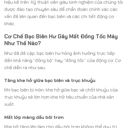
hiệu kể trên. Kỹ thuật viên giàu kinh nghiệm của chúng tôi
được đào tạo chuyên sâu để chẩn đoán chính xác các
vấn đề liên quan đến bạc biên và các chi tiết động cơ
khác.
Cơ Chế Bạc Biên Hư Gây Mất Đồng Tốc Máy
Như Thế Nào?
Như đã đề cập, bạc biên hư hỏng ảnh hưởng trực tiếp
đến khả năng “đồng bộ” hay “đồng tốc” của động cơ. Cơ
chế diễn ra như sau:
Tăng khe hở giữa bạc biên và trục khuỷu
Khi bạc biên bị mòn, khe hở giữa bạc và chốt khuỷu của
trục khuỷu sẽ lớn hơn khe hở tiêu chuẩn của nhà sản
xuất.
Mất lớp màng dầu bôi trơn
Khe hở tăng lên làm cho dầu bôi trơn không thể duy trì