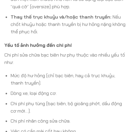
“quá cỡ” (oversize) phù hợp.
Thay thế trục khuỷu và/hoặc thanh truyền:
Nếu
chốt khuỷu hoặc thanh truyền bị hư hỏng nặng không
thể phục hồi.
Yếu tố ảnh hưởng đến chi phí
Chi phí sửa chữa bạc biên hư phụ thuộc vào nhiều yếu tố
như:
Mức độ hư hỏng (chỉ bạc biên, hay cả trục khuỷu,
thanh truyền).
Dòng xe, loại động cơ.
Chi phí phụ tùng (bạc biên, bộ gioăng phớt, dầu động
cơ mới…).
Chi phí nhân công sửa chữa.
Việc có cần mài cốt hay không.