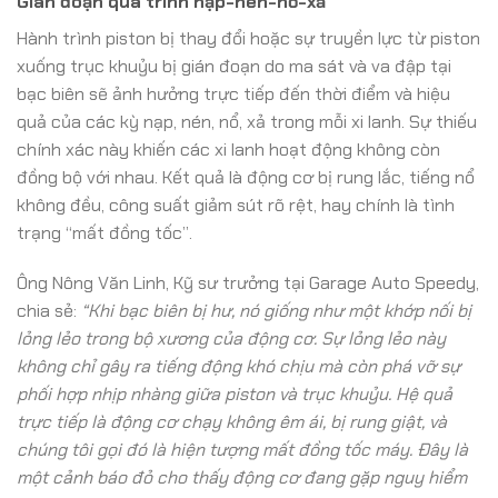
Gián đoạn quá trình nạp-nén-nổ-xả
Hành trình piston bị thay đổi hoặc sự truyền lực từ piston
xuống trục khuỷu bị gián đoạn do ma sát và va đập tại
bạc biên sẽ ảnh hưởng trực tiếp đến thời điểm và hiệu
quả của các kỳ nạp, nén, nổ, xả trong mỗi xi lanh. Sự thiếu
chính xác này khiến các xi lanh hoạt động không còn
đồng bộ với nhau. Kết quả là động cơ bị rung lắc, tiếng nổ
không đều, công suất giảm sút rõ rệt, hay chính là tình
trạng “mất đồng tốc”.
Ông Nông Văn Linh, Kỹ sư trưởng tại Garage Auto Speedy,
chia sẻ:
“Khi bạc biên bị hư, nó giống như một khớp nối bị
lỏng lẻo trong bộ xương của động cơ. Sự lỏng lẻo này
không chỉ gây ra tiếng động khó chịu mà còn phá vỡ sự
phối hợp nhịp nhàng giữa piston và trục khuỷu. Hệ quả
trực tiếp là động cơ chạy không êm ái, bị rung giật, và
chúng tôi gọi đó là hiện tượng mất đồng tốc máy. Đây là
một cảnh báo đỏ cho thấy động cơ đang gặp nguy hiểm