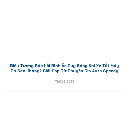
Biểu Tượng Báo Lỗi Bình Ắc Quy Sáng Khi Xe Tắt Máy
Có Sao Không? Giải Đáp Từ Chuyên Gia Auto Speedy
Th9 23, 2025