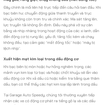
Đây chính là mối liên hệ trực tiếp đến câu hỏi ban đầu. Khi
bạc biên hư, chuyển động giữa thanh truyền và trục
khuỷu không còn trơn tru và chính xác. Ma sát tăng lên,
lực truyền tải không ổn định. Điều này phá vỡ sự cân
bằng và nhịp nhàng trong hoạt động của các xi lanh, dẫn
đến động cơ bị rung lắc, yếu đi, tăng tốc kém và chạy
không đều, tạo cảm giác “mất đồng tốc” hoặc “máy bị
lệch nhịp”.
Xuất hiện mạt kim loại trong dầu động cơ
Khi bạc biên bị mòn hoặc hư hỏng nghiêm trọng, các
mảnh vụn kim loại từ bạc và/hoặc chốt khuỷu sẽ lẫn vào
dầu động cơ. Khi xả dầu cũ hoặc kiểm tra bằng que thăm
dầu, bạn có thể thấy các hạt kim loại lấp lánh trong dầu.
Tại Garage Auto Speedy, chúng tôi thường xuyên tiếp
nhận các xe có động cơ phát ra tiếng gõ lạ và các dấu