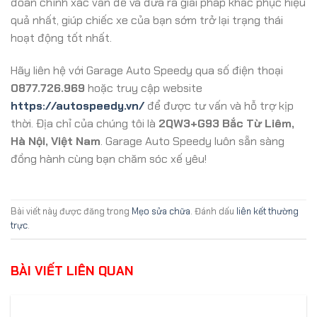
đoán chính xác vấn đề và đưa ra giải pháp khắc phục hiệu
quả nhất, giúp chiếc xe của bạn sớm trở lại trạng thái
hoạt động tốt nhất.
Hãy liên hệ với Garage Auto Speedy qua số điện thoại
0877.726.969
hoặc truy cập website
https://autospeedy.vn/
để được tư vấn và hỗ trợ kịp
thời. Địa chỉ của chúng tôi là
2QW3+G93 Bắc Từ Liêm,
Hà Nội, Việt Nam
. Garage Auto Speedy luôn sẵn sàng
đồng hành cùng bạn chăm sóc xế yêu!
Bài viết này được đăng trong
Mẹo sửa chữa
. Đánh dấu
liên kết thường
trực
.
BÀI VIẾT LIÊN QUAN