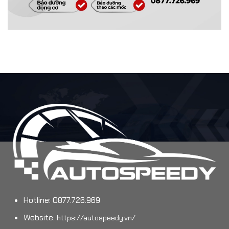
Hotline: 0877.726.969
Website:
https://autospeedy.vn/