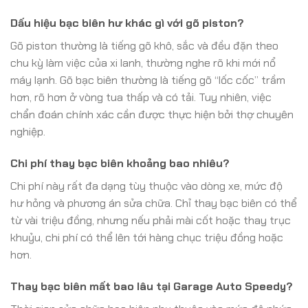
Dấu hiệu bạc biên hư khác gì với gõ piston?
Gõ piston thường là tiếng gõ khô, sắc và đều đặn theo
chu kỳ làm việc của xi lanh, thường nghe rõ khi mới nổ
máy lạnh. Gõ bạc biên thường là tiếng gõ “lốc cốc” trầm
hơn, rõ hơn ở vòng tua thấp và có tải. Tuy nhiên, việc
chẩn đoán chính xác cần được thực hiện bởi thợ chuyên
nghiệp.
Chi phí thay bạc biên khoảng bao nhiêu?
Chi phí này rất đa dạng tùy thuộc vào dòng xe, mức độ
hư hỏng và phương án sửa chữa. Chỉ thay bạc biên có thể
từ vài triệu đồng, nhưng nếu phải mài cốt hoặc thay trục
khuỷu, chi phí có thể lên tới hàng chục triệu đồng hoặc
hơn.
Thay bạc biên mất bao lâu tại Garage Auto Speedy?