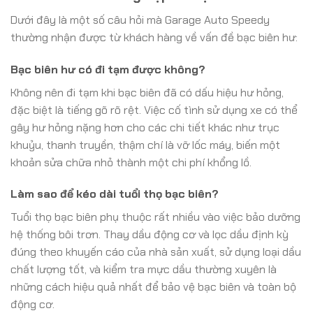
Dưới đây là một số câu hỏi mà Garage Auto Speedy
thường nhận được từ khách hàng về vấn đề bạc biên hư:
Bạc biên hư có đi tạm được không?
Không nên đi tạm khi bạc biên đã có dấu hiệu hư hỏng,
đặc biệt là tiếng gõ rõ rệt. Việc cố tình sử dụng xe có thể
gây hư hỏng nặng hơn cho các chi tiết khác như trục
khuỷu, thanh truyền, thậm chí là vỡ lốc máy, biến một
khoản sửa chữa nhỏ thành một chi phí khổng lồ.
Làm sao để kéo dài tuổi thọ bạc biên?
Tuổi thọ bạc biên phụ thuộc rất nhiều vào việc bảo dưỡng
hệ thống bôi trơn. Thay dầu động cơ và lọc dầu định kỳ
đúng theo khuyến cáo của nhà sản xuất, sử dụng loại dầu
chất lượng tốt, và kiểm tra mực dầu thường xuyên là
những cách hiệu quả nhất để bảo vệ bạc biên và toàn bộ
động cơ.