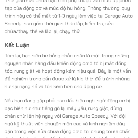
Thời gian sửa chữa bạc biên phụ thuộc vào mức độ phức
tạp của động cơ và mức độ hư hỏng. Thông thường, quy
trình này có thể mất từ 1-3 ngày làm việc tại Garage Auto
Speedy, bao gồm thời gian tháo lắp, kiểm tra, sửa
chữa/thay thế và lắp lại, chạy thử.
Kết Luận
Tóm lại, bạc biên hư hỏng chắc chắn là một trong những
nguyên nhân hàng đầu khiến động cơ ô tô bị mất đồng
tốc, rung giật và hoạt động kém hiệu quả. Đây là một vấn
đề nghiêm trọng cần được xử lý kịp thời để tránh những
hư hại nặng nề và tốn kém hơn cho động cơ.
Nếu bạn đang gặp phải các dấu hiệu nghi ngờ động cơ bị
bạc biên hư như tiếng gõ lạ, máy yếu, rung giật, đừng
chần chừ liên hệ ngay với Garage Auto Speedy. Với đội
ngũ kỹ thuật viên chuyên môn cao và kinh nghiệm dày
dặn trong việc sửa chữa động cơ ô tô, chúng tôi sẽ chẩn