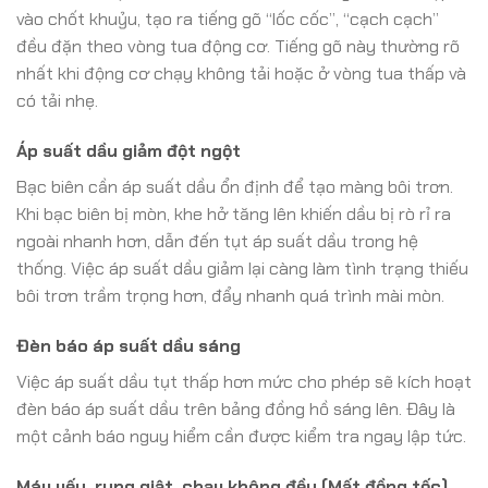
vào chốt khuỷu, tạo ra tiếng gõ “lốc cốc”, “cạch cạch”
đều đặn theo vòng tua động cơ. Tiếng gõ này thường rõ
nhất khi động cơ chạy không tải hoặc ở vòng tua thấp và
có tải nhẹ.
Áp suất dầu giảm đột ngột
Bạc biên cần áp suất dầu ổn định để tạo màng bôi trơn.
Khi bạc biên bị mòn, khe hở tăng lên khiến dầu bị rò rỉ ra
ngoài nhanh hơn, dẫn đến tụt áp suất dầu trong hệ
thống. Việc áp suất dầu giảm lại càng làm tình trạng thiếu
bôi trơn trầm trọng hơn, đẩy nhanh quá trình mài mòn.
Đèn báo áp suất dầu sáng
Việc áp suất dầu tụt thấp hơn mức cho phép sẽ kích hoạt
đèn báo áp suất dầu trên bảng đồng hồ sáng lên. Đây là
một cảnh báo nguy hiểm cần được kiểm tra ngay lập tức.
Máy yếu, rung giật, chạy không đều (Mất đồng tốc)