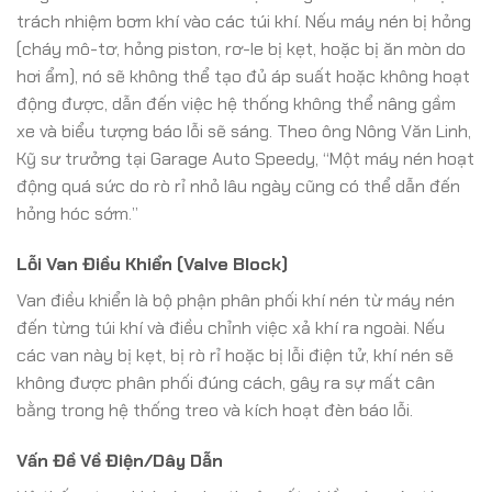
trách nhiệm bơm khí vào các túi khí. Nếu máy nén bị hỏng
(cháy mô-tơ, hỏng piston, rơ-le bị kẹt, hoặc bị ăn mòn do
hơi ẩm), nó sẽ không thể tạo đủ áp suất hoặc không hoạt
động được, dẫn đến việc hệ thống không thể nâng gầm
xe và biểu tượng báo lỗi sẽ sáng. Theo ông Nông Văn Linh,
Kỹ sư trưởng tại Garage Auto Speedy, “Một máy nén hoạt
động quá sức do rò rỉ nhỏ lâu ngày cũng có thể dẫn đến
hỏng hóc sớm.”
Lỗi Van Điều Khiển (Valve Block)
Van điều khiển là bộ phận phân phối khí nén từ máy nén
đến từng túi khí và điều chỉnh việc xả khí ra ngoài. Nếu
các van này bị kẹt, bị rò rỉ hoặc bị lỗi điện tử, khí nén sẽ
không được phân phối đúng cách, gây ra sự mất cân
bằng trong hệ thống treo và kích hoạt đèn báo lỗi.
Vấn Đề Về Điện/Dây Dẫn