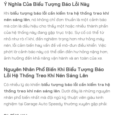
Ý Nghĩa Của Biểu Tượng Báo Lỗi Này
Khi
biểu tượng báo lỗi cần kiểm tra hệ thống treo khí
nén sáng lên
, nó không chỉ đơn thuần là một cảnh báo
mà còn là dấu hiệu cho thấy một hoặc nhiều thành phần
của hệ thống này đang gặp trục trặc. Sự cố có thể từ
nhỏ như rò rỉ khí, đến nghiêm trọng hơn như hỏng máy
nén, lỗi cảm biến hay vấn đề về mô-đun điều khiển. Việc
phớt lờ cảnh báo này có thể dẫn đến hư hỏng nặng hơn,
ảnh hưởng đến khả năng vận hành và an toàn của xe.
Nguyên Nhân Phổ Biến Khi Biểu Tượng Báo
Lỗi Hệ Thống Treo Khí Nén Sáng Lên
Có nhiều lý do khiến
biểu tượng báo lỗi cần kiểm tra hệ
thống treo khí nén sáng lên
. Dưới đây là những nguyên
nhân phổ biến nhất mà đội ngũ kỹ thuật viên giàu kinh
nghiệm tại Garage Auto Speedy thường xuyên gặp phải: