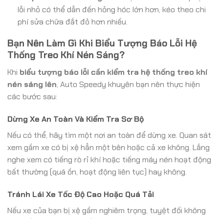
lỗi nhỏ có thể dẫn đến hỏng hóc lớn hơn, kéo theo chi
phí sửa chữa đắt đỏ hơn nhiều.
Bạn Nên Làm Gì Khi Biểu Tượng Báo Lỗi Hệ
Thống Treo Khí Nén Sáng?
Khi
biểu tượng báo lỗi cần kiểm tra hệ thống treo khí
nén sáng lên
, Auto Speedy khuyên bạn nên thực hiện
các bước sau:
Dừng Xe An Toàn Và Kiểm Tra Sơ Bộ
Nếu có thể, hãy tìm một nơi an toàn để dừng xe. Quan sát
xem gầm xe có bị xệ hẳn một bên hoặc cả xe không. Lắng
nghe xem có tiếng rò rỉ khí hoặc tiếng máy nén hoạt động
bất thường (quá ồn, hoạt động liên tục) hay không.
Tránh Lái Xe Tốc Độ Cao Hoặc Quá Tải
Nếu xe của bạn bị xệ gầm nghiêm trọng, tuyệt đối không