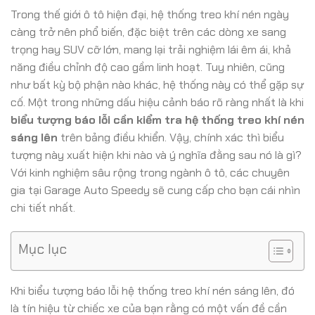
Trong thế giới ô tô hiện đại, hệ thống treo khí nén ngày
càng trở nên phổ biến, đặc biệt trên các dòng xe sang
trọng hay SUV cỡ lớn, mang lại trải nghiệm lái êm ái, khả
năng điều chỉnh độ cao gầm linh hoạt. Tuy nhiên, cũng
như bất kỳ bộ phận nào khác, hệ thống này có thể gặp sự
cố. Một trong những dấu hiệu cảnh báo rõ ràng nhất là khi
biểu tượng báo lỗi cần kiểm tra hệ thống treo khí nén
sáng lên
trên bảng điều khiển. Vậy, chính xác thì biểu
tượng này xuất hiện khi nào và ý nghĩa đằng sau nó là gì?
Với kinh nghiệm sâu rộng trong ngành ô tô, các chuyên
gia tại Garage Auto Speedy sẽ cung cấp cho bạn cái nhìn
chi tiết nhất.
Mục lục
Khi biểu tượng báo lỗi hệ thống treo khí nén sáng lên, đó
là tín hiệu từ chiếc xe của bạn rằng có một vấn đề cần