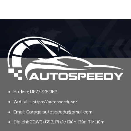
Hotline: 0877.726.969
Website:
https://autospeedy.vn/
Email:
Garage.autospeedy@gmail.com
Địa chỉ: 2QW3+G93, Phúc Diễn, Bắc Từ Liêm