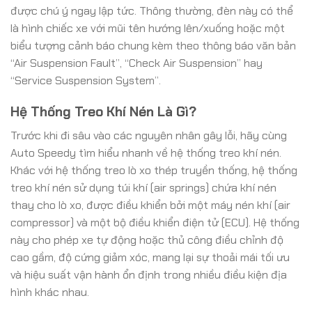
được chú ý ngay lập tức. Thông thường, đèn này có thể
là hình chiếc xe với mũi tên hướng lên/xuống hoặc một
biểu tượng cảnh báo chung kèm theo thông báo văn bản
“Air Suspension Fault”, “Check Air Suspension” hay
“Service Suspension System”.
Hệ Thống Treo Khí Nén Là Gì?
Trước khi đi sâu vào các nguyên nhân gây lỗi, hãy cùng
Auto Speedy tìm hiểu nhanh về hệ thống treo khí nén.
Khác với hệ thống treo lò xo thép truyền thống, hệ thống
treo khí nén sử dụng túi khí (air springs) chứa khí nén
thay cho lò xo, được điều khiển bởi một máy nén khí (air
compressor) và một bộ điều khiển điện tử (ECU). Hệ thống
này cho phép xe tự động hoặc thủ công điều chỉnh độ
cao gầm, độ cứng giảm xóc, mang lại sự thoải mái tối ưu
và hiệu suất vận hành ổn định trong nhiều điều kiện địa
hình khác nhau.