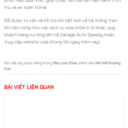
phục hiệu quả nhất, giúp chiếc xe của bạn vận hành trơn
tru và an toàn trở lại.
Để được tư vấn và hỗ trợ chi tiết hơn về hệ thống treo
khí nén cũng như các dịch vụ sửa chữa ô tô khác, quý
khách hàng vui lòng liên hệ Garage Auto Speedy hoặc
truy cập website của chúng tôi ngay hôm nay!
Bài viết này được đăng trong
Mẹo sửa chữa
. Đánh dấu
liên kết thường
trực
.
BÀI VIẾT LIÊN QUAN