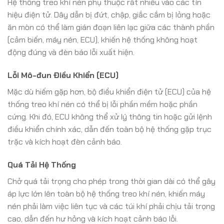
Hệ thống treo khí nén phụ thuộc rất nhiều vào các tín
hiệu điện tử. Dây dẫn bị đứt, chập, giắc cắm bị lỏng hoặc
ăn mòn có thể làm gián đoạn liên lạc giữa các thành phần
(cảm biến, máy nén, ECU), khiến hệ thống không hoạt
động đúng và đèn báo lỗi xuất hiện.
Lỗi Mô-đun Điều Khiển (ECU)
Mặc dù hiếm gặp hơn, bộ điều khiển điện tử (ECU) của hệ
thống treo khí nén có thể bị lỗi phần mềm hoặc phần
cứng. Khi đó, ECU không thể xử lý thông tin hoặc gửi lệnh
điều khiển chính xác, dẫn đến toàn bộ hệ thống gặp trục
trặc và kích hoạt đèn cảnh báo.
Quá Tải Hệ Thống
Chở quá tải trọng cho phép trong thời gian dài có thể gây
áp lực lớn lên toàn bộ hệ thống treo khí nén, khiến máy
nén phải làm việc liên tục và các túi khí phải chịu tải trọng
cao, dẫn đến hư hỏng và kích hoạt cảnh báo lỗi.