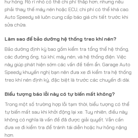
hư hỏng. Rò rỉ nhỏ có thể chi phí thấp hơn, nhưng nếu
phải thay thế máy nén hoặc ECU, chi phí có thể khá cao.
Auto Speedy sẽ luôn cung cấp báo giá chi tiết trước khi
sửa chữa.
Làm sao để bảo dưỡng hệ thống treo khí nén?
Bảo dưỡng định kỳ bao gồm kiểm tra tổng thể hệ thống,
các đường ống, túi khí, máy nén, và hệ thống điện. Việc
này giúp phát hiện sớm các vấn đề tiềm ẩn. Garage Auto
Speedy khuyến nghị bạn nên đưa xe đi kiểm tra hệ thống
treo khí nén định kỳ, đặc biệt là trước các chuyến đi dài.
Biểu tượng báo lỗi này có tự biến mất không?
Trong một số trường hợp lỗi tạm thời, biểu tượng có thể
tự biến mất sau khi khởi động lại xe. Tuy nhiên, điều này
không có nghĩa là vấn đề đã được giải quyết. Vẫn cần
đưa xe đi kiểm tra để tránh tái diễn hoặc hư hỏng nặng
hơn.