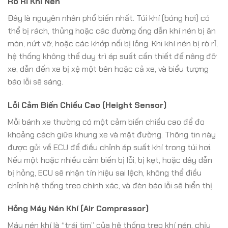
Rò Rỉ Khí Nén
Đây là nguyên nhân phổ biến nhất. Túi khí (bóng hơi) có
thể bị rách, thủng hoặc các đường ống dẫn khí nén bị ăn
mòn, nứt vỡ, hoặc các khớp nối bị lỏng. Khi khí nén bị rò rỉ,
hệ thống không thể duy trì áp suất cần thiết để nâng đỡ
xe, dẫn đến xe bị xệ một bên hoặc cả xe, và biểu tượng
báo lỗi sẽ sáng.
Lỗi Cảm Biến Chiều Cao (Height Sensor)
Mỗi bánh xe thường có một cảm biến chiều cao để đo
khoảng cách giữa khung xe và mặt đường. Thông tin này
được gửi về ECU để điều chỉnh áp suất khí trong túi hơi.
Nếu một hoặc nhiều cảm biến bị lỗi, bị kẹt, hoặc dây dẫn
bị hỏng, ECU sẽ nhận tín hiệu sai lệch, không thể điều
chỉnh hệ thống treo chính xác, và đèn báo lỗi sẽ hiển thị.
Hỏng Máy Nén Khí (Air Compressor)
Máy nén khí là “trái tim” của hệ thống treo khí nén, chịu