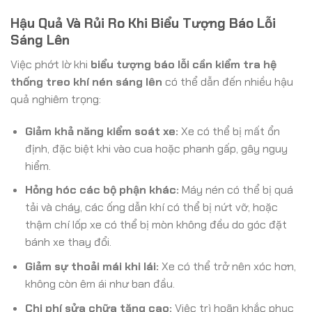
Hậu Quả Và Rủi Ro Khi Biểu Tượng Báo Lỗi
Sáng Lên
Việc phớt lờ khi
biểu tượng báo lỗi cần kiểm tra hệ
thống treo khí nén sáng lên
có thể dẫn đến nhiều hậu
quả nghiêm trọng:
Giảm khả năng kiểm soát xe:
Xe có thể bị mất ổn
định, đặc biệt khi vào cua hoặc phanh gấp, gây nguy
hiểm.
Hỏng hóc các bộ phận khác:
Máy nén có thể bị quá
tải và cháy, các ống dẫn khí có thể bị nứt vỡ, hoặc
thậm chí lốp xe có thể bị mòn không đều do góc đặt
bánh xe thay đổi.
Giảm sự thoải mái khi lái:
Xe có thể trở nên xóc hơn,
không còn êm ái như ban đầu.
Chi phí sửa chữa tăng cao:
Việc trì hoãn khắc phục