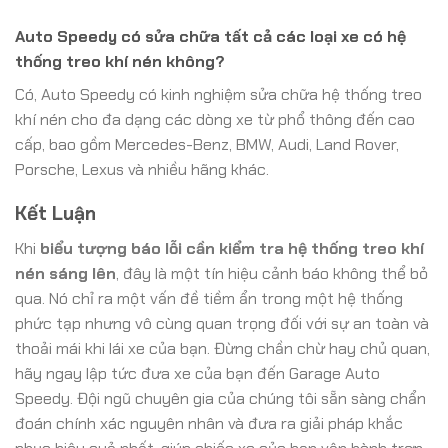
Auto Speedy có sửa chữa tất cả các loại xe có hệ
thống treo khí nén không?
Có, Auto Speedy có kinh nghiệm sửa chữa hệ thống treo
khí nén cho đa dạng các dòng xe từ phổ thông đến cao
cấp, bao gồm Mercedes-Benz, BMW, Audi, Land Rover,
Porsche, Lexus và nhiều hãng khác.
Kết Luận
Khi
biểu tượng báo lỗi cần kiểm tra hệ thống treo khí
nén sáng lên
, đây là một tín hiệu cảnh báo không thể bỏ
qua. Nó chỉ ra một vấn đề tiềm ẩn trong một hệ thống
phức tạp nhưng vô cùng quan trọng đối với sự an toàn và
thoải mái khi lái xe của bạn. Đừng chần chừ hay chủ quan,
hãy ngay lập tức đưa xe của bạn đến Garage Auto
Speedy. Đội ngũ chuyên gia của chúng tôi sẵn sàng chẩn
đoán chính xác nguyên nhân và đưa ra giải pháp khắc