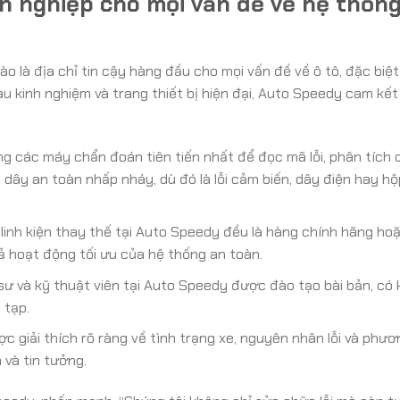
n nghiệp cho mọi vấn đề về hệ thốn
 là địa chỉ tin cậy hàng đầu cho mọi vấn đề về ô tô, đặc biệt
àu kinh nghiệm và trang thiết bị hiện đại, Auto Speedy cam kế
g các máy chẩn đoán tiên tiến nhất để đọc mã lỗi, phân tích d
 dây an toàn nhấp nháy, dù đó là lỗi cảm biến, dây điện hay hộ
linh kiện thay thế tại Auto Speedy đều là hàng chính hãng ho
 hoạt động tối ưu của hệ thống an toàn.
ư và kỹ thuật viên tại Auto Speedy được đào tạo bài bản, có 
 tạp.
 giải thích rõ ràng về tình trạng xe, nguyên nhân lỗi và phươ
và tin tưởng.