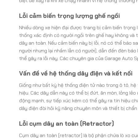
biệt dễ xảy ra khi xe chạy nhanh vì hệ thống thường 
Lỗi cảm biến trọng lượng ghế ngồi
Nhiều dòng xe hiện đại được trang bị cảm biến trọng l
thống xác định có người ngồi trên ghế hay không và tr
dây an toàn. Nếu cảm biến này bị lỗi, nó có thể báo s
người nhưng lại nhầm lẫn có người), dẫn đến đèn báo l
thể gây ra lỗi này. Các chuyên gia của Garage Auto 
Vấn đề về hệ thống dây điện và kết nối
Giống như bất kỳ hệ thống điện tử nào trong ô tô, h
hiệu. Các dây dẫn này có thể bị đứt, ăn mòn, lỏng lẻ
động mạnh, sự tiếp xúc kém có thể gây ra tín hiệu chậ
dây điện đòi hỏi kỹ năng chuyên môn và thiết bị chẩ
Lỗi cụm dây an toàn (Retractor)
Cụm dây an toàn (retractor) là bộ phận chứa lò xo c