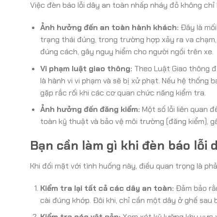
Việc đèn báo lỗi dây an toàn nhấp nháy đỏ không chỉ l
Ảnh hưởng đến an toàn hành khách:
Đây là mối
trạng thái đúng, trong trường hợp xảy ra va chạm,
đúng cách, gây nguy hiểm cho người ngồi trên xe.
Vi phạm luật giao thông:
Theo Luật Giao thông đư
là hành vi vi phạm và sẽ bị xử phạt. Nếu hệ thống 
gặp rắc rối khi các cơ quan chức năng kiểm tra.
Ảnh hưởng đến đăng kiểm:
Một số lỗi liên quan 
toàn kỹ thuật và bảo vệ môi trường (đăng kiểm), gâ
Bạn cần làm gì khi đèn báo lỗi
Khi đối mặt với tình huống này, điều quan trọng là phả
Kiểm tra lại tất cả các dây an toàn:
Đảm bảo rằn
cài đúng khớp. Đôi khi, chỉ cần một dây ở ghế sau b
Kiểm tra các vật cản:
Xem xét kỹ lưỡng khu vực 