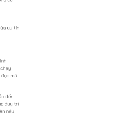
ữa uy tín
ịnh
g chạy
ể đọc mã
dẫn đến
p duy trì
oàn nếu