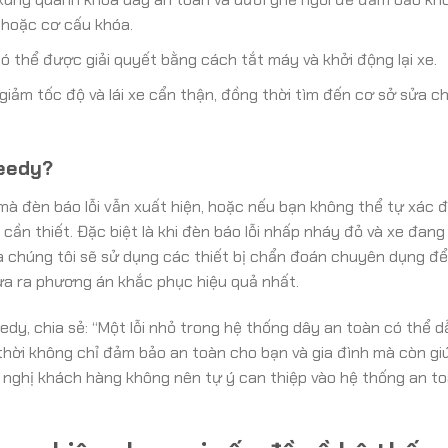
 hoặc cơ cấu khóa.
 có thể được giải quyết bằng cách tắt máy và khởi động lại xe.
iảm tốc độ và lái xe cẩn thận, đồng thời tìm đến cơ sở sửa ch
peedy?
mà đèn báo lỗi vẫn xuất hiện, hoặc nếu bạn không thể tự xác đ
ần thiết. Đặc biệt là khi đèn báo lỗi nhấp nháy đỏ và xe đan
a chúng tôi sẽ sử dụng các thiết bị chẩn đoán chuyên dụng đ
đưa ra phương án khắc phục hiệu quả nhất.
dy, chia sẻ: “Một lỗi nhỏ trong hệ thống dây an toàn có thể 
hời không chỉ đảm bảo an toàn cho bạn và gia đình mà còn giú
yến nghị khách hàng không nên tự ý can thiệp vào hệ thống an t