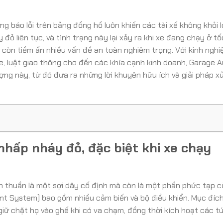
g báo lỗi trên bảng đồng hồ luôn khiến các tài xế không khỏi l
 đỏ liên tục, và tình trạng này lại xảy ra khi xe đang chạy ở tố
 còn tiềm ẩn nhiều vấn đề an toàn nghiêm trọng. Với kinh ngh
e, luật giao thông cho đến các khía cạnh kinh doanh, Garage 
ng này, từ đó đưa ra những lời khuyên hữu ích và giải pháp xử
nhấp nháy đỏ, đặc biệt khi xe chạy
ơn thuần là một sợi dây cố định mà còn là một phần phức tạp c
t System) bao gồm nhiều cảm biến và bộ điều khiển. Mục đích
ữ chặt họ vào ghế khi có va chạm, đồng thời kích hoạt các tú