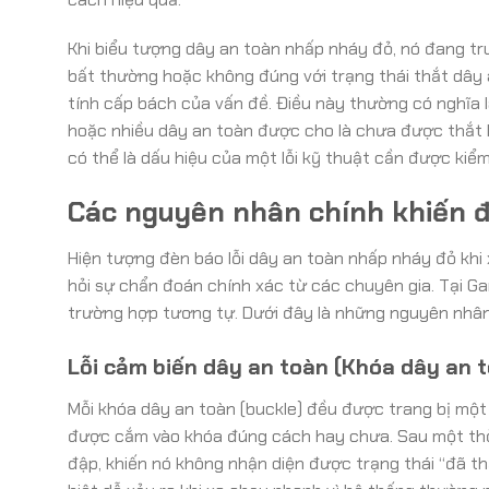
Khi biểu tượng dây an toàn nhấp nháy đỏ, nó đang tru
bất thường hoặc không đúng với trạng thái thắt dây 
tính cấp bách của vấn đề. Điều này thường có nghĩa 
hoặc nhiều dây an toàn được cho là chưa được thắt
có thể là dấu hiệu của một lỗi kỹ thuật cần được kiểm
Các nguyên nhân chính khiến đ
Hiện tượng đèn báo lỗi dây an toàn nhấp nháy đỏ khi
hỏi sự chẩn đoán chính xác từ các chuyên gia. Tại G
trường hợp tương tự. Dưới đây là những nguyên nhân
Lỗi cảm biến dây an toàn (Khóa dây an 
Mỗi khóa dây an toàn (buckle) đều được trang bị một
được cắm vào khóa đúng cách hay chưa. Sau một thời
đập, khiến nó không nhận diện được trạng thái “đã th