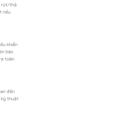
 rút/thả
ệt nếu
iều khiển
đèn báo
ra toàn
uan đến
 kỹ thuật