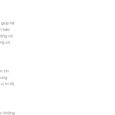
 giúp hệ
èn báo
hông có
ũng có
n tín
rung
 trí lỗi
ặc không