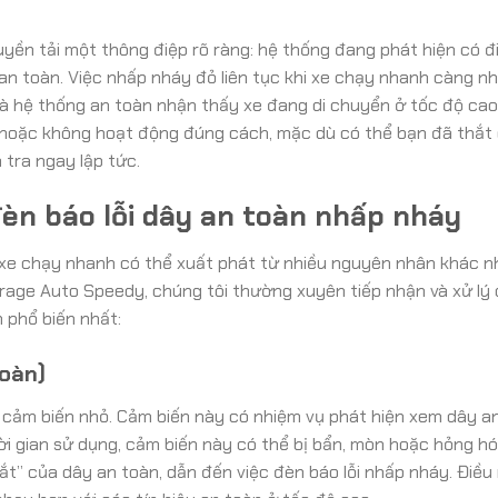
yền tải một thông điệp rõ ràng: hệ thống đang phát hiện có đi
an toàn. Việc nhấp nháy đỏ liên tục khi xe chạy nhanh càng 
là hệ thống an toàn nhận thấy xe đang di chuyển ở tốc độ ca
 hoặc không hoạt động đúng cách, mặc dù có thể bạn đã thắt
 tra ngay lập tức.
èn báo lỗi dây an toàn nhấp nháy
 xe chạy nhanh có thể xuất phát từ nhiều nguyên nhân khác nh
arage Auto Speedy, chúng tôi thường xuyên tiếp nhận và xử lý
 phổ biến nhất:
toàn)
 cảm biến nhỏ. Cảm biến này có nhiệm vụ phát hiện xem dây a
 gian sử dụng, cảm biến này có thể bị bẩn, mòn hoặc hỏng hó
ắt” của dây an toàn, dẫn đến việc đèn báo lỗi nhấp nháy. Điều