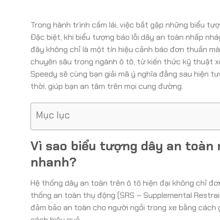
Trong hành trình cầm lái, việc bắt gặp những biểu tượn
Đặc biệt, khi biểu tượng báo lỗi dây an toàn nhấp nháy
đây không chỉ là một tín hiệu cảnh báo đơn thuần mà
chuyên sâu trong ngành ô tô, từ kiến thức kỹ thuật x
Speedy sẽ cùng bạn giải mã ý nghĩa đằng sau hiện tượ
thời, giúp bạn an tâm trên mọi cung đường.
Mục lục
Vì sao biểu tượng dây an toàn 
nhanh?
Hệ thống dây an toàn trên ô tô hiện đại không chỉ đ
thống an toàn thụ động (SRS – Supplemental Restrain
đảm bảo an toàn cho người ngồi trong xe bằng cách gi
cách hiệu quả.