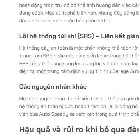
hoạt động trơn tru, nó có thể ảnh hưởng đến việc cả
đúng cách. Mặc dù ít phổ biến hơn, nhưng đây cũng là
dây an toàn bị mòn hoặc hỏng hóc vật lý.
Lỗi hệ thống túi khí (SRS) – Liên kết gián
Hệ thống dây an toàn là một phần không thể tách rời c
trung tâm SRS hoặc các cảm biến khác trong hệ thống
SRS tổng thể cũng sáng lên cùng lúc với đèn báo dây
diện tại một trung tâm dịch vụ uy tín như Garage Au
Các nguyên nhân khác
Một số nguyên nhân ít phổ biến hơn có thể bao gồm lỗ
hệ thống an toàn bị đứt, hoặc thậm chí là lỗi đồng h
viên của Auto Speedy sẽ xem xét trong quá trình ch
Hậu quả và rủi ro khi bỏ qua đè