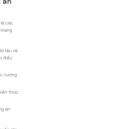
g an
 là các
t mang
ữ liệu và
p điều
ặc tương
kiến thức
ng án