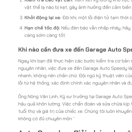
vật thể lạ nào bị kẹt, gây ảnh hưởng đến cảm biến
Khởi động lại xe:
Đôi khi, một lỗi điện tử tạm thời
Hạn chế tốc độ:
Nếu đèn báo vẫn nhấp nháy, hãy g
càng sớm càng tốt.
Khi nào cần đưa xe đến Garage Auto S
Ngay khi bạn đã thực hiện các bước kiểm tra cơ bản 
nguyên nhân, việc đưa xe đến Garage Auto Speedy là c
nhanh, không nên chần chừ. Đội ngũ kỹ thuật viên củ
lỗi từ hệ thống, xác định chính xác nguyên nhân và 
Ông Nông Văn Linh, Kỹ sư trưởng tại Garage Auto Spee
hậu quả khôn lường. Việc chẩn đoán và sửa chữa kịp t
tuổi thọ và giá trị của chiếc xe. Chúng tôi luôn khu
không có đủ chuyên môn.”