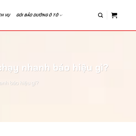
CH VỤ
GÓI BẢO DƯỠNG Ô TÔ
chạy nhanh báo hiệu gì?
anh báo hiệu gì?