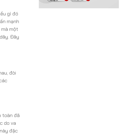
ều gì đó
nhấn mạnh
o mà một
 dây. Đây
au, đòi
 các
n toàn đã
c do va
 này đặc