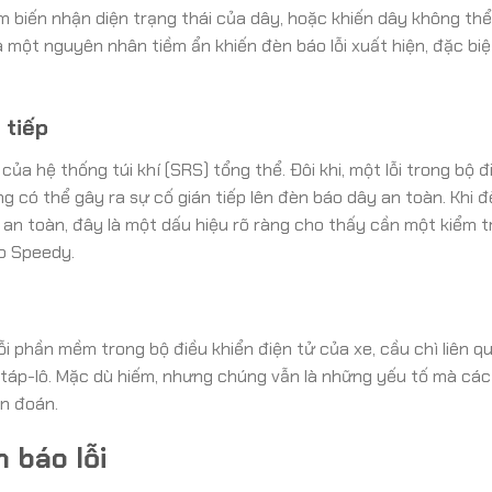
m biến nhận diện trạng thái của dây, hoặc khiến dây không thể
 một nguyên nhân tiềm ẩn khiến đèn báo lỗi xuất hiện, đặc bi
 tiếp
ủa hệ thống túi khí (SRS) tổng thể. Đôi khi, một lỗi trong bộ đ
 có thể gây ra sự cố gián tiếp lên đèn báo dây an toàn. Khi 
 an toàn, đây là một dấu hiệu rõ ràng cho thấy cần một kiểm t
to Speedy.
i phần mềm trong bộ điều khiển điện tử của xe, cầu chì liên q
ồ táp-lô. Mặc dù hiếm, nhưng chúng vẫn là những yếu tố mà các
ẩn đoán.
n báo lỗi