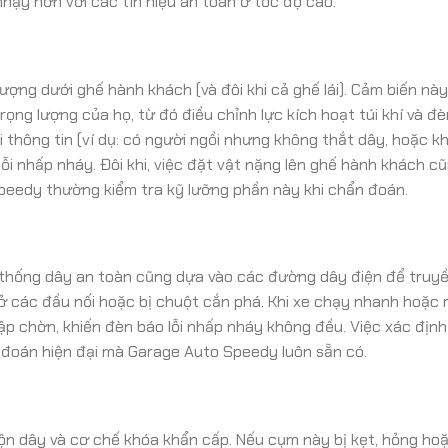
nhạy hơn với các tín hiệu an toàn ở tốc độ cao.
ượng dưới ghế hành khách (và đôi khi cả ghế lái). Cảm biến này
ọng lượng của họ, từ đó điều chỉnh lực kích hoạt túi khí và đ
ai thông tin (ví dụ: có người ngồi nhưng không thắt dây, hoặc k
ỗi nhấp nháy. Đôi khi, việc đặt vật nặng lên ghế hành khách c
Speedy thường kiểm tra kỹ lưỡng phần này khi chẩn đoán.
ệ thống dây an toàn cũng dựa vào các đường dây điện để truyề
o ở các đầu nối hoặc bị chuột cắn phá. Khi xe chạy nhanh hoặc 
p chờn, khiến đèn báo lỗi nhấp nháy không đều. Việc xác định vị
n đoán hiện đại mà Garage Auto Speedy luôn sẵn có.
uộn dây và cơ chế khóa khẩn cấp. Nếu cụm này bị kẹt, hỏng ho