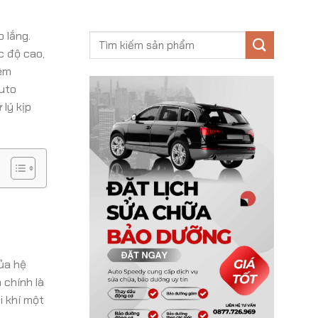
o lắng.
c độ cao,
iệm
Auto
 lý kịp
ủa hệ
 chính là
i khí một