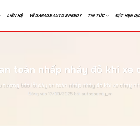
LIÊN HỆ
VỀ GARAGE AUTO SPEEDY
TIN TỨC
ĐẶT HẸN DỊ
 an toàn nhấp nháy đỏ khi xe 
u tượng báo lỗi dây an toàn nhấp nháy đỏ khi xe chạy nh
Đăng vào
17/09/2025
bởi
autospeedy_vn