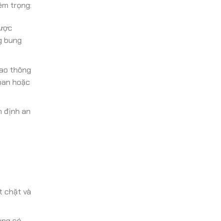
êm trọng:
được
g bung
iao thông
 oan hoặc
m định an
t chặt và
ông có