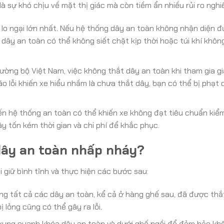
à sự khó chịu về mặt thị giác mà còn tiềm ẩn nhiều rủi ro nghi
 lo ngại lớn nhất. Nếu hệ thống dây an toàn không nhận diện 
 dây an toàn có thể không siết chặt kịp thời hoặc túi khí khôn
ờng bộ Việt Nam, việc không thắt dây an toàn khi tham gia g
báo lỗi khiến xe hiểu nhầm là chưa thắt dây, bạn có thể bị phạt
đến hệ thống an toàn có thể khiến xe không đạt tiêu chuẩn kiể
y tốn kém thời gian và chi phí để khắc phục.
 dây an toàn nhấp nháy?
i giữ bình tĩnh và thực hiện các bước sau:
g tất cả các dây an toàn, kể cả ở hàng ghế sau, đã được thắ
ị lỏng cũng có thể gây ra lỗi.
xung quanh khóa dây an toàn và dưới ghế ngồi để đảm bảo kh