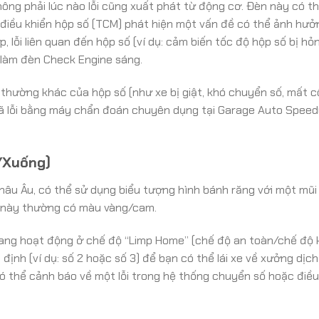
ông phải lúc nào lỗi cũng xuất phát từ động cơ. Đèn này có t
 điều khiển hộp số (TCM) phát hiện một vấn đề có thể ảnh hư
 lỗi liên quan đến hộp số (ví dụ: cảm biến tốc độ hộp số bị hỏng
 làm đèn Check Engine sáng.
 thường khác của hộp số (như xe bị giật, khó chuyển số, mất 
mã lỗi bằng máy chẩn đoán chuyên dụng tại Garage Auto Speed
/Xuống)
hâu Âu, có thể sử dụng biểu tượng hình bánh răng với một mũi
 này thường có màu vàng/cam.
đang hoạt động ở chế độ “Limp Home” (chế độ an toàn/chế độ
định (ví dụ: số 2 hoặc số 3) để bạn có thể lái xe về xưởng dịc
 thể cảnh báo về một lỗi trong hệ thống chuyển số hoặc điều