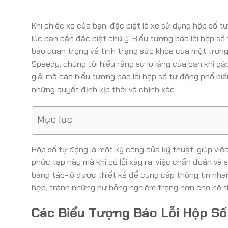
Khi chiếc xe của bạn, đặc biệt là xe sử dụng hộp số tự
lúc bạn cần đặc biệt chú ý. Biểu tượng báo lỗi hộp số
bảo quan trọng về tình trạng sức khỏe của một trong
Speedy, chúng tôi hiểu rằng sự lo lắng của bạn khi gặp
giải mã các biểu tượng báo lỗi hộp số tự động phổ bi
những quyết định kịp thời và chính xác.
Mục lục
Hộp số tự động là một kỳ công của kỹ thuật, giúp việc
phức tạp này mà khi có lỗi xảy ra, việc chẩn đoán và
bảng táp-lô được thiết kế để cung cấp thông tin nha
hợp, tránh những hư hỏng nghiêm trọng hơn cho hệ t
Các Biểu Tượng Báo Lỗi Hộp S