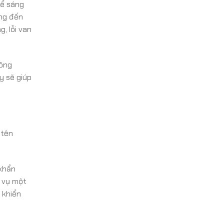
hể sáng
ởng đến
, lỗi van
công
y sẽ giúp
 tên
 khẩn
h vụ một
 khiển