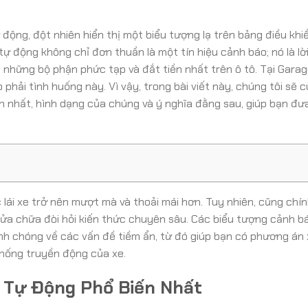
 động, đột nhiên hiển thị một biểu tượng lạ trên bảng điều khiể
 tự động không chỉ đơn thuần là một tín hiệu cảnh báo; nó là l
 những bộ phận phức tạp và đắt tiền nhất trên ô tô. Tại Gara
 phải tình huống này. Vì vậy, trong bài viết này, chúng tôi sẽ 
ến nhất, hình dạng của chúng và ý nghĩa đằng sau, giúp bạn đư
 lái xe trở nên mượt mà và thoải mái hơn. Tuy nhiên, cũng chín
 sửa chữa đòi hỏi kiến thức chuyên sâu. Các biểu tượng cảnh b
nh chóng về các vấn đề tiềm ẩn, từ đó giúp bạn có phương án 
hống truyền động của xe.
ố Tự Động Phổ Biến Nhất