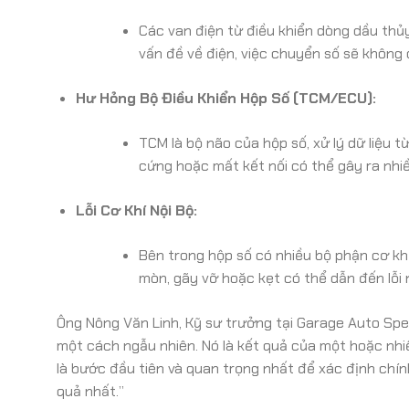
Các van điện từ điều khiển dòng dầu thủy
vấn đề về điện, việc chuyển số sẽ không 
Hư Hỏng Bộ Điều Khiển Hộp Số (TCM/ECU):
TCM là bộ não của hộp số, xử lý dữ liệu 
cứng hoặc mất kết nối có thể gây ra nhiề
Lỗi Cơ Khí Nội Bộ:
Bên trong hộp số có nhiều bộ phận cơ khí 
mòn, gãy vỡ hoặc kẹt có thể dẫn đến lỗi 
Ông Nông Văn Linh, Kỹ sư trưởng tại Garage Auto Spe
một cách ngẫu nhiên. Nó là kết quả của một hoặc nh
là bước đầu tiên và quan trọng nhất để xác định chí
quả nhất.”