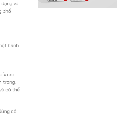
h dạng và
g phổ
 một bánh
của xe.
n trong.
và có thể
 Đừng cố