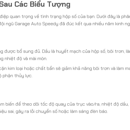
Sau Các Biểu Tượng
iệp quan trọng về tình trạng hộp số của bạn. Dưới đây là phâ
đội ngũ Garage Auto Speedy đã đúc kết qua nhiều năm kinh ng
ng được bổ sung đủ. Dầu là huyết mạch của hộp số, bôi trơn, l
g nhiệt độ và mài mòn.
cặn kim loại hoặc chất bẩn sẽ giảm khả năng bôi trơn và làm m
 phận thủy lực.
 biến để theo dõi tốc độ quay của trục vào/ra, nhiệt độ dầu, v
hiệu sai, gây ra lỗi chuyển số hoặc làm sáng đèn báo.