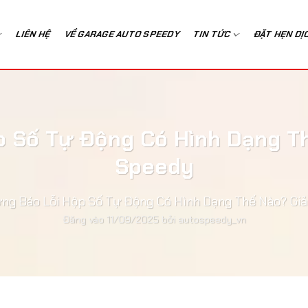
LIÊN HỆ
VỀ GARAGE AUTO SPEEDY
TIN TỨC
ĐẶT HẸN DỊ
p Số Tự Động Có Hình Dạng Th
Speedy
ng Báo Lỗi Hộp Số Tự Động Có Hình Dạng Thế Nào? Giả
Đăng vào
11/09/2025
bởi
autospeedy_vn