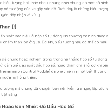
c biểu tượng hơi khác nhau, nhưng nhìn chung, có một số hìn
p số tự động của xe gặp vấn đề. Dưới đây là những biểu tượn
yên tiếp nhận và xử lý:
han (!)
ến nhất báo hiệu lỗi hộp số tự động. Nó thường có hình dạng
 chấm than lớn ở giữa. Đôi khi, biểu tượng này có thể có màu
 đề chung hoặc nghiêm trọng trong hệ thống hộp số tự động 
, cảm biến, áp suất dầu hộp số, hoặc thậm chí là lỗi cơ khí bê
 Transmission Control Module) đã phát hiện ra một bất thường 
n ngừa hư hỏng thêm.
ểu tượng mà chúng tôi khuyên bạn nên kiểm tra ngay lập tức.
y bật sáng.
g Hoặc Đèn Nhiệt Độ Dầu Hộp Số