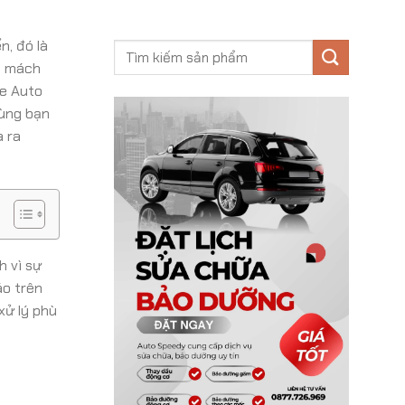
n, đó là
ời mách
ge Auto
cùng bạn
a ra
h vì sự
áo trên
xử lý phù