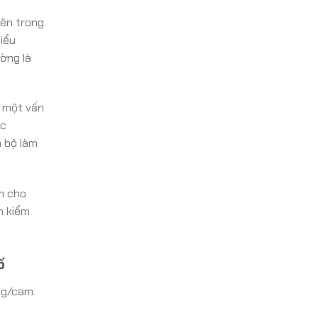
bên trong
biểu
ờng là
à một vấn
ác
n bộ làm
h cho
n kiểm
ố
ng/cam.