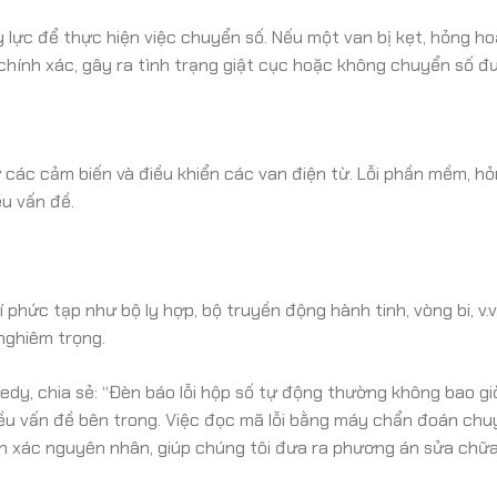
 lực để thực hiện việc chuyển số. Nếu một van bị kẹt, hỏng h
chính xác, gây ra tình trạng giật cục hoặc không chuyển số đ
từ các cảm biến và điều khiển các van điện từ. Lỗi phần mềm, h
u vấn đề.
phức tạp như bộ ly hợp, bộ truyền động hành tinh, vòng bi, v.v
nghiêm trọng.
edy, chia sẻ: “Đèn báo lỗi hộp số tự động thường không bao g
iều vấn đề bên trong. Việc đọc mã lỗi bằng máy chẩn đoán ch
nh xác nguyên nhân, giúp chúng tôi đưa ra phương án sửa chữa