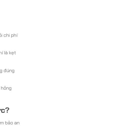
 chi phí
í là kẹt
ng đúng
u hỏng
ức?
ảm bảo an