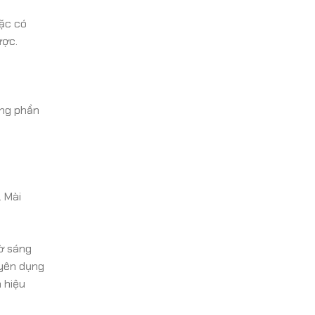
oặc có
ược.
ỏng phần
. Mài
iờ sáng
uyên dụng
 hiệu