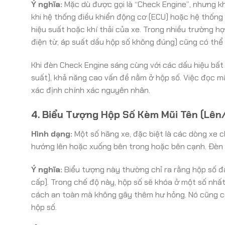
Ý nghĩa:
Mặc dù được gọi là “Check Engine”, nhưng kh
khi hệ thống điều khiển động cơ (ECU) hoặc hệ thống
hiệu suất hoặc khí thải của xe. Trong nhiều trường hợp,
điện từ, áp suất dầu hộp số không đúng) cũng có thể
Khi đèn Check Engine sáng cùng với các dấu hiệu bất
suất), khả năng cao vấn đề nằm ở hộp số. Việc đọc 
xác định chính xác nguyên nhân.
4. Biểu Tượng Hộp Số Kèm Mũi Tên (Lên
Hình dạng:
Một số hãng xe, đặc biệt là các dòng xe c
hướng lên hoặc xuống bên trong hoặc bên cạnh. Đèn
Ý nghĩa:
Biểu tượng này thường chỉ ra rằng hộp số 
cấp). Trong chế độ này, hộp số sẽ khóa ở một số nhất 
cách an toàn mà không gây thêm hư hỏng. Nó cũng có
hộp số.