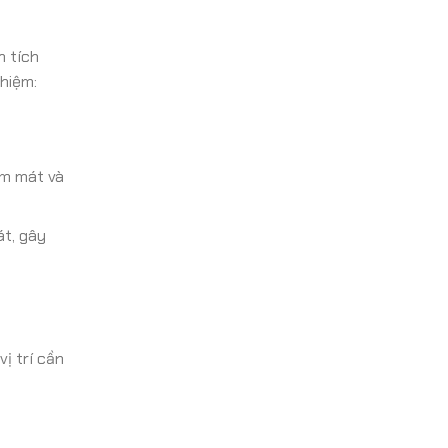
n tích
hiệm:
àm mát và
át, gây
ị trí cần