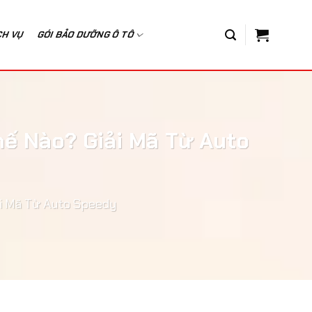
CH VỤ
GÓI BẢO DƯỠNG Ô TÔ
ế Nào? Giải Mã Từ Auto
i Mã Từ Auto Speedy