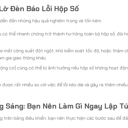
Lờ Đèn Báo Lỗi Hộp Số
ể dẫn đến những hậu quả nghiêm trọng và tốn kém:
 có thể nhanh chóng trở thành hư hỏng toàn bộ hộp số, đòi hỏi
xe mất công suất đột ngột, khó kiểm soát tốc độ, hoặc thậm ch
am gia giao thông khác.
ộng cơ) cũng có thể bị ảnh hưởng nếu hộp số không hoạt độ
.
 được rất nhiều so với việc để lỗi kéo dài và gây ra thêm nhiề
ng Sáng: Bạn Nên Làm Gì Ngay Lập T
ng trên bảng điều khiển, bạn nên thực hiện các bước sau để đ