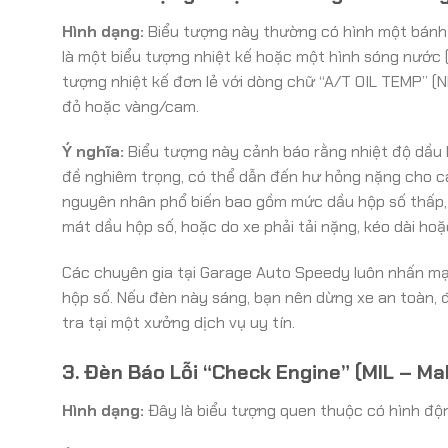
Hình dạng:
Biểu tượng này thường có hình một bánh 
là một biểu tượng nhiệt kế hoặc một hình sóng nước (b
tượng nhiệt kế đơn lẻ với dòng chữ “A/T OIL TEMP” 
đỏ hoặc vàng/cam.
Ý nghĩa:
Biểu tượng này cảnh báo rằng nhiệt độ dầu 
đề nghiêm trọng, có thể dẫn đến hư hỏng nặng cho cá
nguyên nhân phổ biến bao gồm mức dầu hộp số thấp, d
mát dầu hộp số, hoặc do xe phải tải nặng, kéo dài hoặc
Các chuyên gia tại Garage Auto Speedy luôn nhấn mạ
hộp số. Nếu đèn này sáng, bạn nên dừng xe an toàn, đ
tra tại một xưởng dịch vụ uy tín.
3. Đèn Báo Lỗi “Check Engine” (MIL – Ma
Hình dạng:
Đây là biểu tượng quen thuộc có hình độ