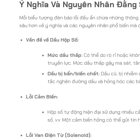
Ý Nghĩa Và Nguyên Nhân Đằng 
Mỗi biểu tượng đèn báo lỗi đều ẩn chứa những thông đ
sâu hơn về ý nghĩa và các nguyên nhân phổ biến mà 
Vấn đề về Dầu Hộp Số:
Mức dầu thấp:
Có thể do rò rỉ hoặc khô
truyền lực. Mức dầu thấp gây ma sát, tăn
Dầu bị bẩn/biến chất:
Dầu cũ, bị nhiễm 
tắc nghẽn đường dầu và hỏng hóc các bộ
Lỗi Cảm Biến:
Hộp số tự động hiện đại sử dụng nhiều cảm
số, v.v. Một cảm biến hỏng có thể gửi tín 
Lỗi Van Điện Từ (Solenoid):