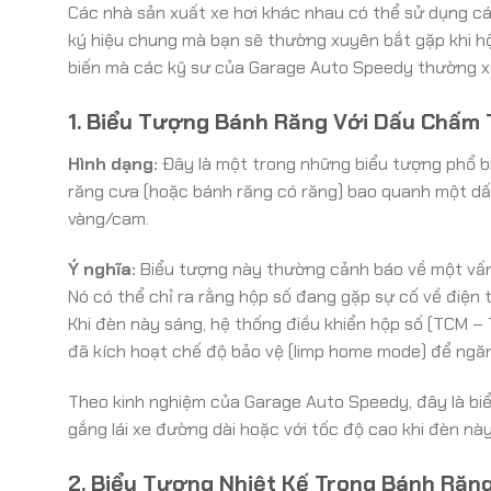
Các nhà sản xuất xe hơi khác nhau có thể sử dụng cá
ký hiệu chung mà bạn sẽ thường xuyên bắt gặp khi hộ
biến mà các kỹ sư của Garage Auto Speedy thường xu
1. Biểu Tượng Bánh Răng Với Dấu Chấm T
Hình dạng:
Đây là một trong những biểu tượng phổ bi
răng cưa (hoặc bánh răng có răng) bao quanh một dấu
vàng/cam.
Ý nghĩa:
Biểu tượng này thường cảnh báo về một vấn
Nó có thể chỉ ra rằng hộp số đang gặp sự cố về điện tử
Khi đèn này sáng, hệ thống điều khiển hộp số (TCM –
đã kích hoạt chế độ bảo vệ (limp home mode) để ngă
Theo kinh nghiệm của Garage Auto Speedy, đây là bi
gắng lái xe đường dài hoặc với tốc độ cao khi đèn nà
2. Biểu Tượng Nhiệt Kế Trong Bánh Răn