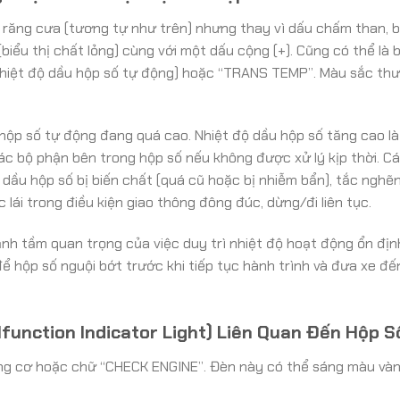
răng cưa (tương tự như trên) nhưng thay vì dấu chấm than, 
iểu thị chất lỏng) cùng với một dấu cộng (+). Cũng có thể là 
(Nhiệt độ dầu hộp số tự động) hoặc “TRANS TEMP”. Màu sắc thư
hộp số tự động đang quá cao. Nhiệt độ dầu hộp số tăng cao l
c bộ phận bên trong hộp số nếu không được xử lý kịp thời. C
ầu hộp số bị biến chất (quá cũ hoặc bị nhiễm bẩn), tắc nghẽ
 lái trong điều kiện giao thông đông đúc, dừng/đi liên tục.
nh tầm quan trọng của việc duy trì nhiệt độ hoạt động ổn địn
ể hộp số nguội bớt trước khi tiếp tục hành trình và đưa xe đế
lfunction Indicator Light) Liên Quan Đến Hộp S
ng cơ hoặc chữ “CHECK ENGINE”. Đèn này có thể sáng màu và