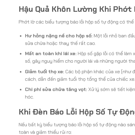
Hậu Quả Khôn Lường Khi Phớt 
Phớt lờ các biểu tượng báo lỗi hộp số tự động có th
Hư hỏng nặng nề cho hộp số:
Một lỗi nhỏ ban đầu
sửa chữa hoặc thay thế rất cao.
Mất an toàn khi lái xe:
Hộp số gặp lỗi có thể làm 
số, gây nguy hiểm cho người lái và những người th
Giảm tuổi thọ xe:
Các bộ phận khác của xe (như đ
cách, dẫn đến giảm tuổi thọ tổng thể của chiếc xe
Chi phí sửa chữa tăng vọt:
Xử lý sớm sẽ tiết kiệm
hóc.
Khi Đèn Báo Lỗi Hộp Số Tự Độ
Nếu bất kỳ biểu tượng báo lỗi hộp số tự động nào sá
toàn và giảm thiểu rủi ro: