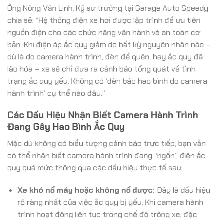
Ông Nông Văn Linh, Kỹ sư trưởng tại Garage Auto Speedy,
chia sẻ: “Hệ thống điện xe hơi được lập trình để ưu tiên
nguồn điện cho các chức năng vận hành và an toàn cơ
bản. Khi điện áp ắc quy giảm do bất kỳ nguyên nhân nào –
dù là do camera hành trình, đèn để quên, hay ắc quy đã
lão hóa – xe sẽ chỉ đưa ra cảnh báo tổng quát về tình
trạng ắc quy yếu. Không có ‘đèn báo hao bình do camera
hành trình’ cụ thể nào đâu.”
Các Dấu Hiệu Nhận Biết Camera Hành Trình
Đang Gây Hao Bình Ắc Quy
Mặc dù không có biểu tượng cảnh báo trực tiếp, bạn vẫn
có thể nhận biết camera hành trình đang “ngốn” điện ắc
quy quá mức thông qua các dấu hiệu thực tế sau:
Xe khó nổ máy hoặc không nổ được:
Đây là dấu hiệu
rõ ràng nhất của việc ắc quy bị yếu. Khi camera hành
trình hoạt động liên tục trong chế độ trông xe, đặc