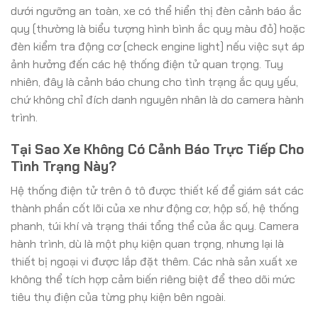
dưới ngưỡng an toàn, xe có thể hiển thị đèn cảnh báo ắc
quy (thường là biểu tượng hình bình ắc quy màu đỏ) hoặc
đèn kiểm tra động cơ (check engine light) nếu việc sụt áp
ảnh hưởng đến các hệ thống điện tử quan trọng. Tuy
nhiên, đây là cảnh báo chung cho tình trạng ắc quy yếu,
chứ không chỉ đích danh nguyên nhân là do camera hành
trình.
Tại Sao Xe Không Có Cảnh Báo Trực Tiếp Cho
Tình Trạng Này?
Hệ thống điện tử trên ô tô được thiết kế để giám sát các
thành phần cốt lõi của xe như động cơ, hộp số, hệ thống
phanh, túi khí và trạng thái tổng thể của ắc quy. Camera
hành trình, dù là một phụ kiện quan trọng, nhưng lại là
thiết bị ngoại vi được lắp đặt thêm. Các nhà sản xuất xe
không thể tích hợp cảm biến riêng biệt để theo dõi mức
tiêu thụ điện của từng phụ kiện bên ngoài.