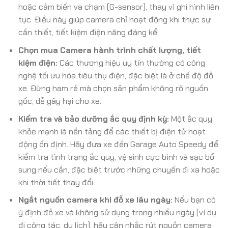
hoặc cảm biến va chạm (G-sensor), thay vì ghi hình liên
tục. Điều này giúp camera chỉ hoạt động khi thực sự
cần thiết, tiết kiệm điện năng đáng kể.
Chọn mua Camera hành trình chất lượng, tiết
kiệm điện:
Các thương hiệu uy tín thường có công
nghệ tối ưu hóa tiêu thụ điện, đặc biệt là ở chế độ đỗ
xe. Đừng ham rẻ mà chọn sản phẩm không rõ nguồn
gốc, dễ gây hại cho xe.
Kiểm tra và bảo dưỡng ắc quy định kỳ:
Một ắc quy
khỏe mạnh là nền tảng để các thiết bị điện tử hoạt
động ổn định. Hãy đưa xe đến Garage Auto Speedy để
kiểm tra tình trạng ắc quy, vệ sinh cực bình và sạc bổ
sung nếu cần, đặc biệt trước những chuyến đi xa hoặc
khi thời tiết thay đổi.
Ngắt nguồn camera khi đỗ xe lâu ngày:
Nếu bạn có
ý định đỗ xe và không sử dụng trong nhiều ngày (ví dụ:
đi công tác, du lịch), hãy cân nhắc rút nguồn camera