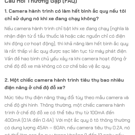
Câu Hỏi Thường Gặp (FAQ)
1. Camera hành trình có làm hết bình ắc quy nếu tôi
chỉ sử dụng nó khi xe đang chạy không?
Nếu camera hành trình chỉ bật khi xe đang chạy (nghĩa là
nhận điện từ ổ tẩu thuốc lá hoặc các nguồn chỉ có điện
khi động cơ hoạt động), thì khả năng làm hết bình ắc quy
là rất thấp vì ắc quy được sạc liên tục từ máy phát điện.
Vấn đề hao bình chủ yếu xảy ra khi camera hoạt động ở
chế độ đỗ xe mà không có cơ chế bảo vệ ắc quy.
2. Một chiếc camera hành trình tiêu thụ bao nhiêu
điện năng ở chế độ đỗ xe?
Mức tiêu thụ điện năng thay đổi tùy theo mẫu camera và
chế độ ghi hình. Thông thường, một chiếc camera hành
trình ở chế độ đỗ xe có thể tiêu thụ từ 100mA đến
400mA (0.1A đến 0.4A). Với một ắc quy ô tô thông thường
có dung lượng 45Ah – 60Ah, nếu camera tiêu thụ 0.2A, nó