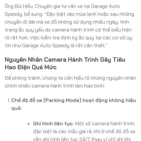
Ông Bùi Hiếu, Chuyên gia tư vấn xe tại Garage Auto
Speedy, bổ sung: “Đặc biệt vào mùa lạnh hoặc sau những
chuyến đi dài mà xe đỗ không sử dụng nhiều ngày, tình
trạng ắc quy yếu do camera hành trình có thể biểu hiện
rõ rệt hơn. Việc kiểm tra định kỳ ắc quy tại các cơ sở uy
tín như Garage Auto Speedy là rất cần thiết.”
Nguyên Nhân Camera Hành Trình Gây Tiêu
Hao Điện Quá Mức
Để phòng tránh, chúng ta cần hiểu rõ những nguyên nhân
chính khiến camera hành trình làm hao bình:
Chế độ đỗ xe (Parking Mode) hoạt động không hiệu
quả:
Ghi hình liên tục:
Một số camera hành trình,
đặc biệt là các mẫu giá rẻ, khi ở chế độ đỗ xe
vẫn ghi hình liên tục 24/7 thay vì chỉ ghi khi