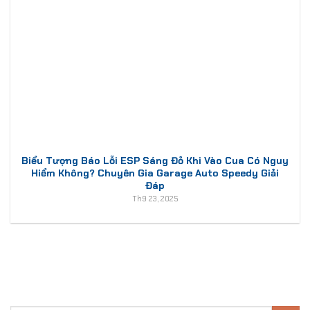
Biểu Tượng Báo Lỗi ESP Sáng Đỏ Khi Vào Cua Có Nguy
Hiểm Không? Chuyên Gia Garage Auto Speedy Giải
Đáp
Th9 23, 2025