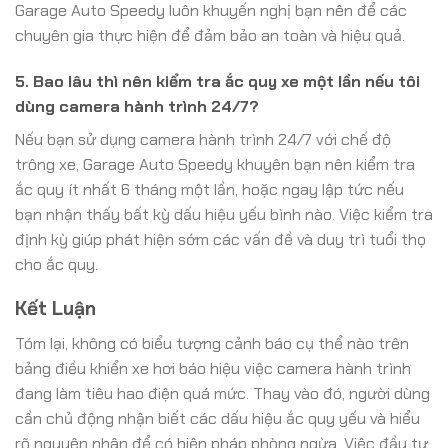
Garage Auto Speedy luôn khuyến nghị bạn nên để các
chuyên gia thực hiện để đảm bảo an toàn và hiệu quả.
5. Bao lâu thì nên kiểm tra ắc quy xe một lần nếu tôi
dùng camera hành trình 24/7?
Nếu bạn sử dụng camera hành trình 24/7 với chế độ
trông xe, Garage Auto Speedy khuyên bạn nên kiểm tra
ắc quy ít nhất 6 tháng một lần, hoặc ngay lập tức nếu
bạn nhận thấy bất kỳ dấu hiệu yếu bình nào. Việc kiểm tra
định kỳ giúp phát hiện sớm các vấn đề và duy trì tuổi thọ
cho ắc quy.
Kết Luận
Tóm lại, không có biểu tượng cảnh báo cụ thể nào trên
bảng điều khiển xe hơi báo hiệu việc camera hành trình
đang làm tiêu hao điện quá mức. Thay vào đó, người dùng
cần chủ động nhận biết các dấu hiệu ắc quy yếu và hiểu
rõ nguyên nhân để có biện pháp phòng ngừa. Việc đầu tư