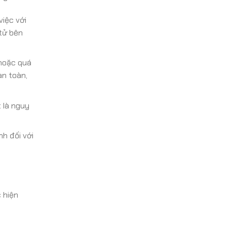
iệc với
 tử bên
 hoặc quá
àn toàn,
 là nguy
h đối với
 hiện