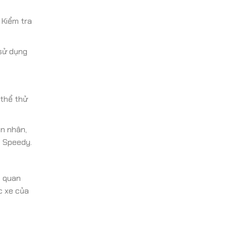
 Kiểm tra
 sử dụng
 thể thử
n nhân,
o Speedy.
n quan
c xe của