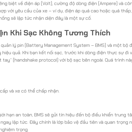
iêng biệt về điện áp (Volt), cường độ dòng điện (Ampere) và cô
p với yêu cầu của xe – ví dụ, điện áp quá cao hoặc quá thấp,
thống sẽ lập tức nhận diện đây là một sự cố.
iện Khi Sạc Không Tương Thích
g quản lý pin (Battery Management System – BMS) và một bộ đ
hiệu quả. Khi bạn kết nối sạc, trước khi dòng điện thực sự đi v
t tay” (handshake protocol) với bộ sạc bên ngoài. Quá trình n
cấp và xe có thể chấp nhận.
ới hạn an toàn, BMS sẽ gửi tín hiệu đến bộ điều khiển trung t
 ngay lập tức. Đây chính là lớp bảo vệ đầu tiên và quan trọng n
 nghiêm trọng.