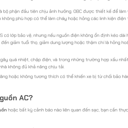
à bộ phận đầu tiên chịu ảnh hưởng. OBC được thiết kế để làm v
n không phù hợp có thể làm cháy hoặc hỏng các linh kiện điện
 có lớp bảo vệ, nhưng nếu nguồn điện không ổn định kéo dài
 đến giảm tuổi thọ, giảm dung lượng hoặc thậm chí là hỏng ho
ây quá nhiệt, chập điện, và trong những trường hợp xấu nhất
nhà không đủ khả năng chịu tải.
ng hoặc không tương thích có thể khiến xe bị từ chối bảo hàn
Nguồn AC?
guồn
hoặc bất kỳ cảnh báo nào liên quan đến sạc, bạn cần thực