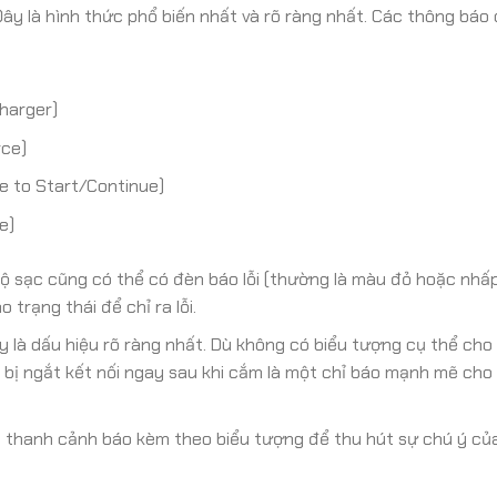
ây là hình thức phổ biến nhất và rõ ràng nhất. Các thông báo c
harger)
rce)
e to Start/Continue)
e)
 sạc cũng có thể có đèn báo lỗi (thường là màu đỏ hoặc nhấp
trạng thái để chỉ ra lỗi.
 là dấu hiệu rõ ràng nhất. Dù không có biểu tượng cụ thể cho 
 bị ngắt kết nối ngay sau khi cắm là một chỉ báo mạnh mẽ cho
 thanh cảnh báo kèm theo biểu tượng để thu hút sự chú ý củ