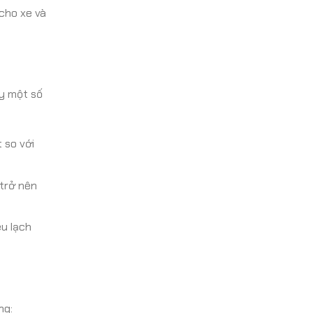
cho xe và
y một số
 so với
trở nên
u lạch
ng: