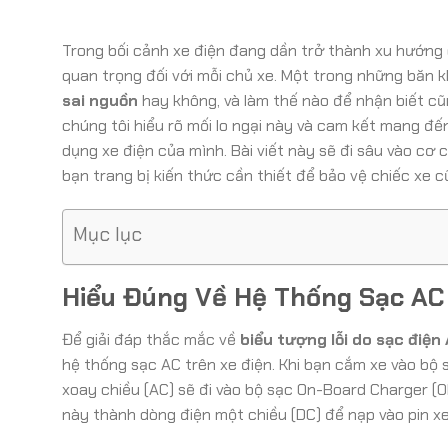
Trong bối cảnh xe điện đang dần trở thành xu hướng c
quan trọng đối với mỗi chủ xe. Một trong những băn kh
sai nguồn
hay không, và làm thế nào để nhận biết cũ
chúng tôi hiểu rõ mối lo ngại này và cam kết mang đế
dụng xe điện của mình. Bài viết này sẽ đi sâu vào cơ
bạn trang bị kiến thức cần thiết để bảo vệ chiếc xe 
Mục lục
Hiểu Đúng Về Hệ Thống Sạc AC
Để giải đáp thắc mắc về
biểu tượng lỗi do sạc điện
hệ thống sạc AC trên xe điện. Khi bạn cắm xe vào bộ 
xoay chiều (AC) sẽ đi vào bộ sạc On-Board Charger (
này thành dòng điện một chiều (DC) để nạp vào pin xe