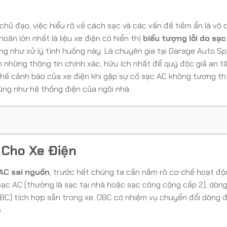
hủ đạo, việc hiểu rõ về cách sạc và các vấn đề tiềm ẩn là vô 
oăn lớn nhất là liệu xe điện có hiển thị
biểu tượng lỗi do sạc
ng như xử lý tình huống này. Là chuyên gia tại Garage Auto S
n những thông tin chính xác, hữu ích nhất để quý độc giả an 
 chế cảnh báo của xe điện khi gặp sự cố sạc AC không tương thí
cũng như hệ thống điện của ngôi nhà.
 Cho Xe Điện
 AC sai nguồn
, trước hết chúng ta cần nắm rõ cơ chế hoạt đ
sạc AC (thường là sạc tại nhà hoặc sạc công cộng cấp 2), dòng
OBC) tích hợp sẵn trong xe. OBC có nhiệm vụ chuyển đổi dòng 
.