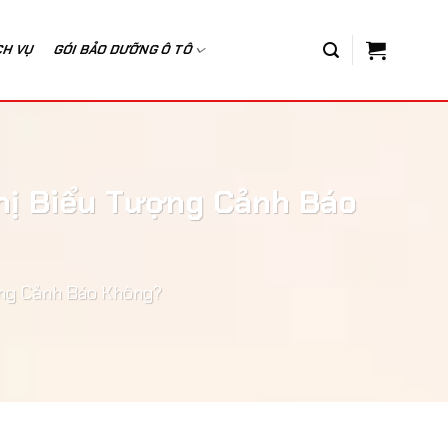
CH VỤ
GÓI BẢO DƯỠNG Ô TÔ
Thị Biểu Tượng Cảnh Báo
ượng Cảnh Báo Không?