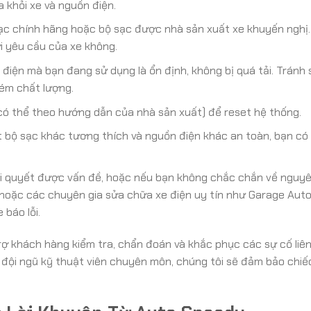
 khỏi xe và nguồn điện.
 chính hãng hoặc bộ sạc được nhà sản xuất xe khuyến nghị.
i yêu cầu của xe không.
iện mà bạn đang sử dụng là ổn định, không bị quá tải. Tránh
kém chất lượng.
 có thể theo hướng dẫn của nhà sản xuất) để reset hệ thống.
bộ sạc khác tương thích và nguồn điện khác an toàn, bạn có
i quyết được vấn đề, hoặc nếu bạn không chắc chắn về nguyê
g hoặc các chuyên gia sửa chữa xe điện uy tín như Garage Aut
báo lỗi.
rợ khách hàng kiểm tra, chẩn đoán và khắc phục các sự cố liê
à đội ngũ kỹ thuật viên chuyên môn, chúng tôi sẽ đảm bảo chiế