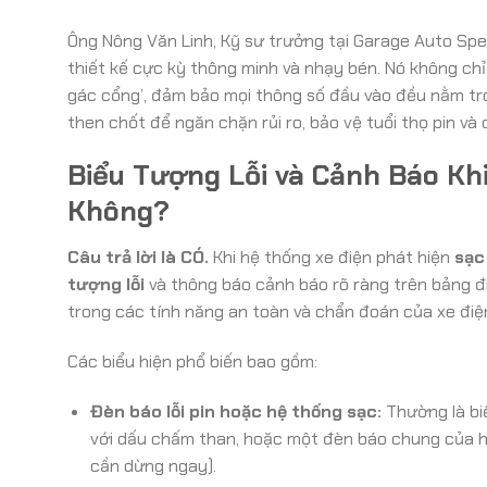
Ông Nông Văn Linh, Kỹ sư trưởng tại Garage Auto Spee
thiết kế cực kỳ thông minh và nhạy bén. Nó không chỉ
gác cổng’, đảm bảo mọi thông số đầu vào đều nằm tron
then chốt để ngăn chặn rủi ro, bảo vệ tuổi thọ pin và c
Biểu Tượng Lỗi và Cảnh Báo Khi
Không?
Câu trả lời là CÓ.
Khi hệ thống xe điện phát hiện
sạc
tượng lỗi
và thông báo cảnh báo rõ ràng trên bảng đ
trong các tính năng an toàn và chẩn đoán của xe điệ
Các biểu hiện phổ biến bao gồm:
Đèn báo lỗi pin hoặc hệ thống sạc:
Thường là bi
với dấu chấm than, hoặc một đèn báo chung của hệ
cần dừng ngay).