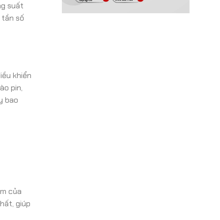
ng suất
 tần số
iều khiển
ào pin,
ày bao
âm của
hất, giúp