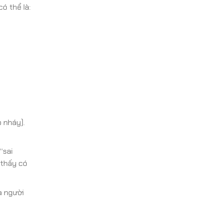
ó thể là:
 nháy).
“sai
 thấy có
a người