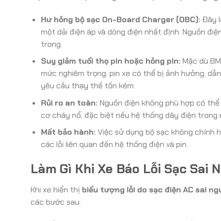
Hư hỏng bộ sạc On-Board Charger (OBC):
Đây l
một dải điện áp và dòng điện nhất định. Nguồn điệ
trong.
Suy giảm tuổi thọ pin hoặc hỏng pin:
Mặc dù BMS
mức nghiêm trọng, pin xe có thể bị ảnh hưởng, dẫn
yêu cầu thay thế tốn kém.
Rủi ro an toàn:
Nguồn điện không phù hợp có thể g
cơ cháy nổ, đặc biệt nếu hệ thống dây điện trong 
Mất bảo hành:
Việc sử dụng bộ sạc không chính hã
các lỗi liên quan đến hệ thống điện và pin.
Làm Gì Khi Xe Báo Lỗi Sạc Sai 
Khi xe hiển thị
biểu tượng lỗi do sạc điện AC sai n
các bước sau: