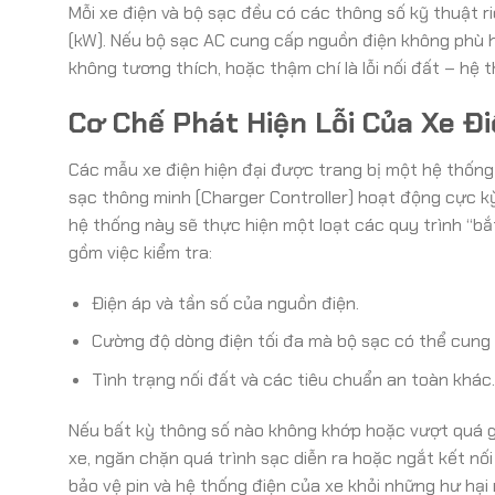
Mỗi xe điện và bộ sạc đều có các thông số kỹ thuật r
(kW). Nếu bộ sạc AC cung cấp nguồn điện không phù hợ
không tương thích, hoặc thậm chí là lỗi nối đất – hệ 
Cơ Chế Phát Hiện Lỗi Của Xe Đ
Các mẫu xe điện hiện đại được trang bị một hệ thốn
sạc thông minh (Charger Controller) hoạt động cực kỳ 
hệ thống này sẽ thực hiện một loạt các quy trình “bắ
gồm việc kiểm tra:
Điện áp và tần số của nguồn điện.
Cường độ dòng điện tối đa mà bộ sạc có thể cung 
Tình trạng nối đất và các tiêu chuẩn an toàn khác.
Nếu bất kỳ thông số nào không khớp hoặc vượt quá gi
xe, ngăn chặn quá trình sạc diễn ra hoặc ngắt kết nối
bảo vệ pin và hệ thống điện của xe khỏi những hư hại