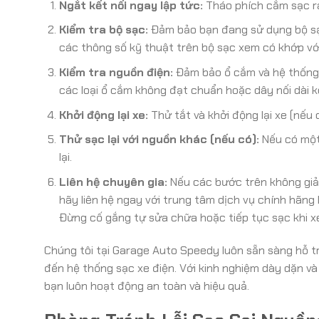
Ngắt kết nối ngay lập tức:
Tháo phích cắm sạc ra
Kiểm tra bộ sạc:
Đảm bảo bạn đang sử dụng bộ sạc
các thông số kỹ thuật trên bộ sạc xem có khớp vớ
Kiểm tra nguồn điện:
Đảm bảo ổ cắm và hệ thống đ
các loại ổ cắm không đạt chuẩn hoặc dây nối dài 
Khởi động lại xe:
Thử tắt và khởi động lại xe (nếu
Thử sạc lại với nguồn khác (nếu có):
Nếu có một 
lại.
Liên hệ chuyên gia:
Nếu các bước trên không giả
hãy liên hệ ngay với trung tâm dịch vụ chính hãn
Đừng cố gắng tự sửa chữa hoặc tiếp tục sạc khi xe 
Chúng tôi tại Garage Auto Speedy luôn sẵn sàng hỗ t
đến hệ thống sạc xe điện. Với kinh nghiệm dày dặn v
bạn luôn hoạt động an toàn và hiệu quả.