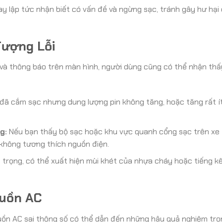
 lập tức nhận biết có vấn đề và ngừng sạc, tránh gây hư hại 
Tượng Lỗi
và thông báo trên màn hình, người dùng cũng có thể nhận thấ
ã cắm sạc nhưng dung lượng pin không tăng, hoặc tăng rất ít
g:
Nếu bạn thấy bộ sạc hoặc khu vực quanh cổng sạc trên xe 
 không tương thích nguồn điện.
trọng, có thể xuất hiện mùi khét của nhựa cháy hoặc tiếng kê
guồn AC
uồn AC sai thông số có thể dẫn đến những hậu quả nghiêm trọ