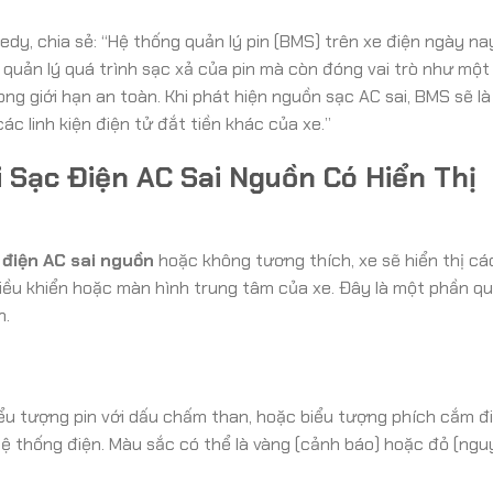
dy, chia sẻ: “Hệ thống quản lý pin (BMS) trên xe điện ngày n
 quản lý quá trình sạc xả của pin mà còn đóng vai trò như một
g giới hạn an toàn. Khi phát hiện nguồn sạc AC sai, BMS sẽ là
ác linh kiện điện tử đắt tiền khác của xe.”
 Sạc Điện AC Sai Nguồn Có Hiển Thị
 điện AC sai nguồn
hoặc không tương thích, xe sẽ hiển thị c
iều khiển hoặc màn hình trung tâm của xe. Đây là một phần q
n.
ểu tượng pin với dấu chấm than, hoặc biểu tượng phích cắm đ
 thống điện. Màu sắc có thể là vàng (cảnh báo) hoặc đỏ (ngu