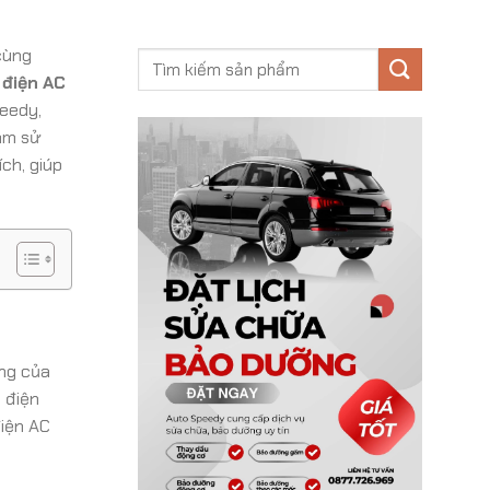
cùng
 điện AC
peedy,
tâm sử
ch, giúp
ộng của
 điện
điện AC