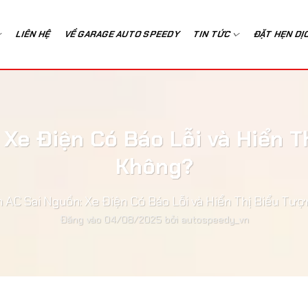
LIÊN HỆ
VỀ GARAGE AUTO SPEEDY
TIN TỨC
ĐẶT HẸN DỊ
 Xe Điện Có Báo Lỗi và Hiển 
Không?
n AC Sai Nguồn: Xe Điện Có Báo Lỗi và Hiển Thị Biểu T
Đăng vào
04/08/2025
bởi
autospeedy_vn