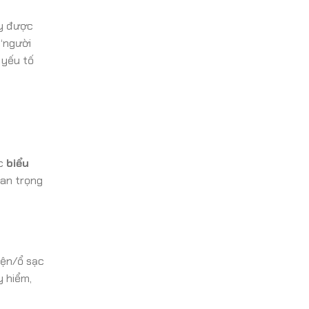
ay được
 ‘người
 yếu tố
ác
biểu
uan trọng
iện/ổ sạc
y hiểm,