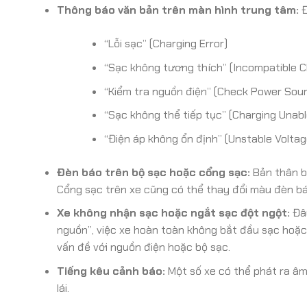
Thông báo văn bản trên màn hình trung tâm:
Đ
“Lỗi sạc” (Charging Error)
“Sạc không tương thích” (Incompatible C
“Kiểm tra nguồn điện” (Check Power Sou
“Sạc không thể tiếp tục” (Charging Unabl
“Điện áp không ổn định” (Unstable Voltag
Đèn báo trên bộ sạc hoặc cổng sạc:
Bản thân bộ
Cổng sạc trên xe cũng có thể thay đổi màu đèn báo 
Xe không nhận sạc hoặc ngắt sạc đột ngột:
Đây
nguồn”, việc xe hoàn toàn không bắt đầu sạc hoặc
vấn đề với nguồn điện hoặc bộ sạc.
Tiếng kêu cảnh báo:
Một số xe có thể phát ra âm
lái.