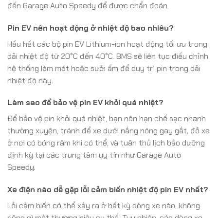
đến Garage Auto Speedy để được chẩn đoán.
Pin EV nên hoạt động ở nhiệt độ bao nhiêu?
Hầu hết các bộ pin EV Lithium-ion hoạt động tối ưu trong
dải nhiệt độ từ 20°C đến 40°C. BMS sẽ liên tục điều chỉnh
hệ thống làm mát hoặc sưởi ấm để duy trì pin trong dải
nhiệt độ này.
Làm sao để bảo vệ pin EV khỏi quá nhiệt?
Để bảo vệ pin khỏi quá nhiệt, bạn nên hạn chế sạc nhanh
thường xuyên, tránh để xe dưới nắng nóng gay gắt, đỗ xe
ở nơi có bóng râm khi có thể, và tuân thủ lịch bảo dưỡng
định kỳ tại các trung tâm uy tín như Garage Auto
Speedy.
Xe điện nào dễ gặp lỗi cảm biến nhiệt độ pin EV nhất?
Lỗi cảm biến có thể xảy ra ở bất kỳ dòng xe nào, không
riêng gì một thương hiệu cụ thể. Tuy nhiên, các dòng xe