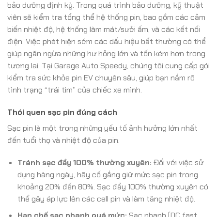
bảo dưỡng định kỳ. Trong quá trình bảo dưỡng, kỹ thuật
viên sẽ kiểm tra tổng thể hệ thống pin, bao gồm các cảm
biến nhiệt độ, hệ thống làm mát/sưởi ấm, và các kết nối
điện. Việc phát hiện sớm các dấu hiệu bất thường có thể
giúp ngăn ngừa những hư hỏng lớn và tốn kém hơn trong
tương lai. Tại Garage Auto Speedy, chúng tôi cung cấp gói
kiểm tra sức khỏe pin EV chuyên sâu, giúp bạn nắm rõ
tình trạng “trái tim” của chiếc xe mình.
Thói quen sạc pin đúng cách
Sạc pin là một trong những yếu tố ảnh hưởng lớn nhất
đến tuổi thọ và nhiệt độ của pin.
Tránh sạc đầy 100% thường xuyên:
Đối với việc sử
dụng hàng ngày, hãy cố gắng giữ mức sạc pin trong
khoảng 20% đến 80%. Sạc đầy 100% thường xuyên có
thể gây áp lực lên các cell pin và làm tăng nhiệt độ.
Hạn chế sạc nhanh quá mức:
Sạc nhanh (DC fast