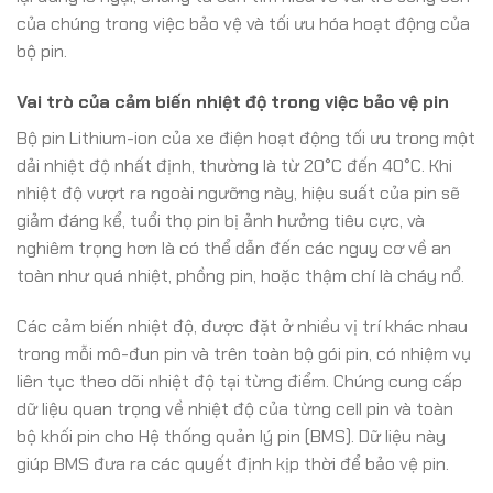
của chúng trong việc bảo vệ và tối ưu hóa hoạt động của
bộ pin.
Vai trò của cảm biến nhiệt độ trong việc bảo vệ pin
Bộ pin Lithium-ion của xe điện hoạt động tối ưu trong một
dải nhiệt độ nhất định, thường là từ 20°C đến 40°C. Khi
nhiệt độ vượt ra ngoài ngưỡng này, hiệu suất của pin sẽ
giảm đáng kể, tuổi thọ pin bị ảnh hưởng tiêu cực, và
nghiêm trọng hơn là có thể dẫn đến các nguy cơ về an
toàn như quá nhiệt, phồng pin, hoặc thậm chí là cháy nổ.
Các cảm biến nhiệt độ, được đặt ở nhiều vị trí khác nhau
trong mỗi mô-đun pin và trên toàn bộ gói pin, có nhiệm vụ
liên tục theo dõi nhiệt độ tại từng điểm. Chúng cung cấp
dữ liệu quan trọng về nhiệt độ của từng cell pin và toàn
bộ khối pin cho Hệ thống quản lý pin (BMS). Dữ liệu này
giúp BMS đưa ra các quyết định kịp thời để bảo vệ pin.