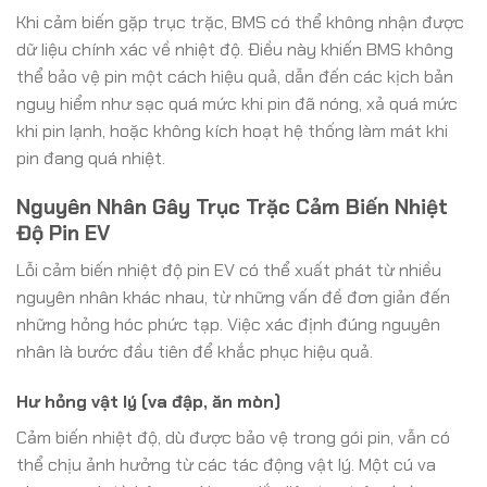
Khi cảm biến gặp trục trặc, BMS có thể không nhận được
dữ liệu chính xác về nhiệt độ. Điều này khiến BMS không
thể bảo vệ pin một cách hiệu quả, dẫn đến các kịch bản
nguy hiểm như sạc quá mức khi pin đã nóng, xả quá mức
khi pin lạnh, hoặc không kích hoạt hệ thống làm mát khi
pin đang quá nhiệt.
Nguyên Nhân Gây Trục Trặc Cảm Biến Nhiệt
Độ Pin EV
Lỗi cảm biến nhiệt độ pin EV có thể xuất phát từ nhiều
nguyên nhân khác nhau, từ những vấn đề đơn giản đến
những hỏng hóc phức tạp. Việc xác định đúng nguyên
nhân là bước đầu tiên để khắc phục hiệu quả.
Hư hỏng vật lý (va đập, ăn mòn)
Cảm biến nhiệt độ, dù được bảo vệ trong gói pin, vẫn có
thể chịu ảnh hưởng từ các tác động vật lý. Một cú va