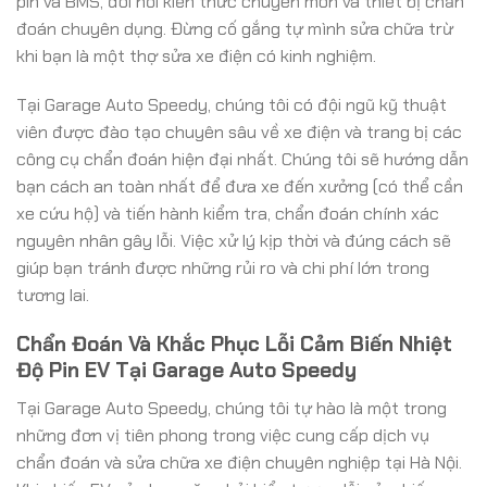
pin và BMS, đòi hỏi kiến thức chuyên môn và thiết bị chẩn
đoán chuyên dụng. Đừng cố gắng tự mình sửa chữa trừ
khi bạn là một thợ sửa xe điện có kinh nghiệm.
Tại Garage Auto Speedy, chúng tôi có đội ngũ kỹ thuật
viên được đào tạo chuyên sâu về xe điện và trang bị các
công cụ chẩn đoán hiện đại nhất. Chúng tôi sẽ hướng dẫn
bạn cách an toàn nhất để đưa xe đến xưởng (có thể cần
xe cứu hộ) và tiến hành kiểm tra, chẩn đoán chính xác
nguyên nhân gây lỗi. Việc xử lý kịp thời và đúng cách sẽ
giúp bạn tránh được những rủi ro và chi phí lớn trong
tương lai.
Chẩn Đoán Và Khắc Phục Lỗi Cảm Biến Nhiệt
Độ Pin EV Tại Garage Auto Speedy
Tại Garage Auto Speedy, chúng tôi tự hào là một trong
những đơn vị tiên phong trong việc cung cấp dịch vụ
chẩn đoán và sửa chữa xe điện chuyên nghiệp tại Hà Nội.