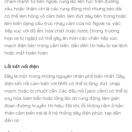
chạm mạnh từ bên ngoài, rung lắc liên tục trên đường
xấu, hoặc thậm chí là các rung động nhỏ nhưng kéo dài
có thể làm hỏng vỏ cảm biến, làm đứt dây bên trong hoặc
làm biến dạng cấu trúc nhạy cảm của nó. Ngoài ra, việc
tiếp xúc với độ ẩm, hóa chất hoặc nước (trong trường
hợp xe bị ngập) có thể gây ăn mòn các chân tiếp xúc,
mạch điện bên trong cảm biến, dẫn đến tín hiệu bị sai lệch
hoặc mất hoàn toàn.
Lỗi kết nối điện
Đây là một trong những nguyên nhân phổ biến nhất. Dây
điện kết nối cảm biến với BMS có thể bị lỏng, đứt, chập
mạch, hoặc bị chuột cắn. Các đầu nối (jack cắm) có thể bị
oxy hóa, bám bẩn hoặc lỏng lẻo do rung động, làm gián
đoạn đường truyền tín hiệu. Đôi khi, lỗi không nằm ở bản
thân cảm biến mà là ở hệ thống dây điện phức tạp dẫn
đến nó.