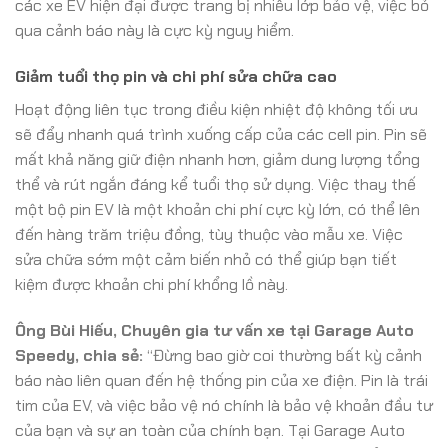
các xe EV hiện đại được trang bị nhiều lớp bảo vệ, việc bỏ
qua cảnh báo này là cực kỳ nguy hiểm.
Giảm tuổi thọ pin và chi phí sửa chữa cao
Hoạt động liên tục trong điều kiện nhiệt độ không tối ưu
sẽ đẩy nhanh quá trình xuống cấp của các cell pin. Pin sẽ
mất khả năng giữ điện nhanh hơn, giảm dung lượng tổng
thể và rút ngắn đáng kể tuổi thọ sử dụng. Việc thay thế
một bộ pin EV là một khoản chi phí cực kỳ lớn, có thể lên
đến hàng trăm triệu đồng, tùy thuộc vào mẫu xe. Việc
sửa chữa sớm một cảm biến nhỏ có thể giúp bạn tiết
kiệm được khoản chi phí khổng lồ này.
Ông Bùi Hiếu, Chuyên gia tư vấn xe tại Garage Auto
Speedy, chia sẻ:
“Đừng bao giờ coi thường bất kỳ cảnh
báo nào liên quan đến hệ thống pin của xe điện. Pin là trái
tim của EV, và việc bảo vệ nó chính là bảo vệ khoản đầu tư
của bạn và sự an toàn của chính bạn. Tại Garage Auto