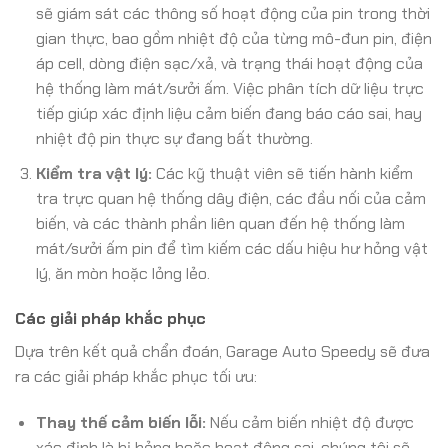
sẽ giám sát các thông số hoạt động của pin trong thời
gian thực, bao gồm nhiệt độ của từng mô-đun pin, điện
áp cell, dòng điện sạc/xả, và trạng thái hoạt động của
hệ thống làm mát/sưởi ấm. Việc phân tích dữ liệu trực
tiếp giúp xác định liệu cảm biến đang báo cáo sai, hay
nhiệt độ pin thực sự đang bất thường.
Kiểm tra vật lý:
Các kỹ thuật viên sẽ tiến hành kiểm
tra trực quan hệ thống dây điện, các đầu nối của cảm
biến, và các thành phần liên quan đến hệ thống làm
mát/sưởi ấm pin để tìm kiếm các dấu hiệu hư hỏng vật
lý, ăn mòn hoặc lỏng lẻo.
Các giải pháp khắc phục
Dựa trên kết quả chẩn đoán, Garage Auto Speedy sẽ đưa
ra các giải pháp khắc phục tối ưu:
Thay thế cảm biến lỗi:
Nếu cảm biến nhiệt độ được
xác định là bị hỏng hoặc hoạt động sai, chúng tôi sẽ