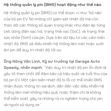
Hệ thống quản lý pin (BMS) hoạt động như thế nào
Hệ thống quản lý pin (BMS) có thể được ví như “bộ não”
của bộ pin EV. Nó không chỉ giám sát nhiệt độ mà còn
theo dõi các thông số quan trọng khác như điện áp từng
cell, dòng điện sạc/xả, trạng thái sạc (SoC), và trạng thái
sức khỏe (SoH) của pin. Dựa trên dữ liệu từ các cảm biến
nhiệt độ, BMS sẽ điều khiển hệ thống làm mát hoặc sưởi
ấm pin để duy trì nhiệt độ tối ưu.
Ông Nông Văn Linh, Kỹ sư trưởng tại Garage Auto
Speedy, nhấn mạnh:
“Việc duy trì nhiệt độ pin ổn định là
yếu tố then chốt để đảm bảo cả hiệu suất và tuổi thọ của
bộ pin EV. Một cảm biến nhiệt độ bị lỗi có thể khiến BMS
nhận được thông tin sai lệch, dẫn đến việc điều khiển hệ
thống làm mát không hiệu quả, hoặc thậm chí là không
thể kiểm soát, gây ra những rủi ro nghiêm trọng cho pin
và người sử dụng xe.”