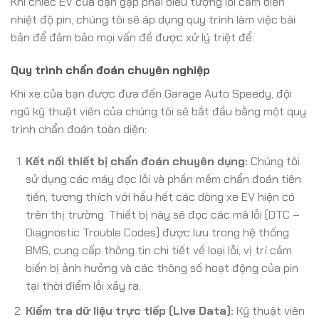
Khi chiếc EV của bạn gặp phải biểu tượng lỗi cảm biến
nhiệt độ pin, chúng tôi sẽ áp dụng quy trình làm việc bài
bản để đảm bảo mọi vấn đề được xử lý triệt để.
Quy trình chẩn đoán chuyên nghiệp
Khi xe của bạn được đưa đến Garage Auto Speedy, đội
ngũ kỹ thuật viên của chúng tôi sẽ bắt đầu bằng một quy
trình chẩn đoán toàn diện:
Kết nối thiết bị chẩn đoán chuyên dụng:
Chúng tôi
sử dụng các máy đọc lỗi và phần mềm chẩn đoán tiên
tiến, tương thích với hầu hết các dòng xe EV hiện có
trên thị trường. Thiết bị này sẽ đọc các mã lỗi (DTC –
Diagnostic Trouble Codes) được lưu trong hệ thống
BMS, cung cấp thông tin chi tiết về loại lỗi, vị trí cảm
biến bị ảnh hưởng và các thông số hoạt động của pin
tại thời điểm lỗi xảy ra.
Kiểm tra dữ liệu trực tiếp (Live Data):
Kỹ thuật viên