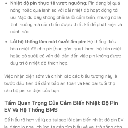
Nhiệt độ pin thực tế vượt ngưỡng:
Pin đang bị quá
nóng hoặc quá lạnh so với dải nhiệt độ hoạt động tối
ưu. Mặc dù đây không phải là lỗi cảm biến, nhưng nó là
tình huống mà cảm biến được thiết kế để phát hiện và
cảnh báo.
Lỗi hệ thống làm mát/sưởi ấm pin:
Hệ thống điều
hòa nhiệt độ cho pin (bao gồm quạt, bơm, bộ tản nhiệt,
hoặc bộ sưởi) có vấn đề, dẫn đến việc pin không được
duy trì ở nhiệt độ thích hợp.
Việc nhận diện sớm và chính xác các biểu tượng này là
bước đầu tiên để đảm bảo an toàn và kéo dài tuổi thọ
cho bộ pin xe điện của bạn.
Tầm Quan Trọng Của Cảm Biến Nhiệt Độ Pin
EV Và Hệ Thống BMS
Để hiểu rõ hơn về lý do tại sao lỗi cảm biến nhiệt độ pin EV
lại đáng lo ngại, chúng ta cần tìm hiểu về vai trò sống còn