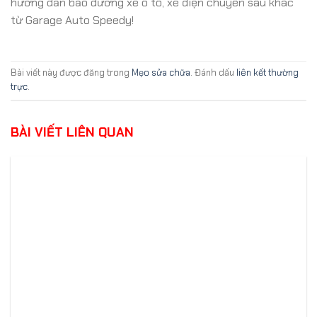
hướng dẫn bảo dưỡng xe ô tô, xe điện chuyên sâu khác
từ Garage Auto Speedy!
Bài viết này được đăng trong
Mẹo sửa chữa
. Đánh dấu
liên kết thường
trực
.
BÀI VIẾT LIÊN QUAN