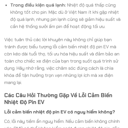
Trong điều kiện quá lạnh:
Nhiệt độ quá thấp cũng
không tốt cho pin. Mặc dù ở Việt Nam ít khi gặp nhiệt
độ quá lạnh, nhưng pin lạnh cũng sẽ giảm hiệu suất và
cần hệ thống sưởi ấm pin để hoạt động tối ưu.
Việc tuân thủ các lời khuyên này không chỉ giúp bạn
tránh được biểu tượng lỗi cảm biến nhiệt độ pin EV mà
còn kéo dài tuổi thọ, tối ưu hóa hiệu suất và đảm bảo an
toàn cho chiếc xe điện của bạn trong suốt quá trình sử
dụng. Hãy nhớ rằng, việc chăm sóc đúng cách là chìa
khóa để tận hưởng trọn vẹn những lợi ích mà xe điện
mang lại.
Các Câu Hỏi Thường Gặp Về Lỗi Cảm Biến
Nhiệt Độ Pin EV
Lỗi cảm biến nhiệt độ pin EV có nguy hiểm không?
Có, lỗi này tiềm ẩn nguy hiểm. Nếu cảm biến không chính