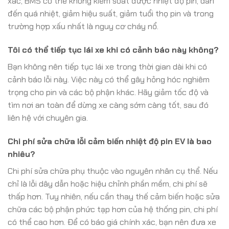
xác, BMS có thể không kiểm soát được nhiệt độ pin, dẫn
đến quá nhiệt, giảm hiệu suất, giảm tuổi thọ pin và trong
trường hợp xấu nhất là nguy cơ cháy nổ.
Tôi có thể tiếp tục lái xe khi có cảnh báo này không?
Bạn không nên tiếp tục lái xe trong thời gian dài khi có
cảnh báo lỗi này. Việc này có thể gây hỏng hóc nghiêm
trọng cho pin và các bộ phận khác. Hãy giảm tốc độ và
tìm nơi an toàn để dừng xe càng sớm càng tốt, sau đó
liên hệ với chuyên gia.
Chi phí sửa chữa lỗi cảm biến nhiệt độ pin EV là bao
nhiêu?
Chi phí sửa chữa phụ thuộc vào nguyên nhân cụ thể. Nếu
chỉ là lỗi dây dẫn hoặc hiệu chỉnh phần mềm, chi phí sẽ
thấp hơn. Tuy nhiên, nếu cần thay thế cảm biến hoặc sửa
chữa các bộ phận phức tạp hơn của hệ thống pin, chi phí
có thể cao hơn. Để có báo giá chính xác, bạn nên đưa xe