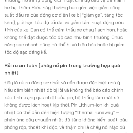
thường, nó sẽ tự động kích hoạt chế độ bảo vệ để tránh
hư hại thêm. Điều này thường bao gồm việc giảm công
suất đầu ra của động cơ điện (xe bị “giảm ga”, tăng tốc
kém), giới hạn tốc độ tối đa, và giảm tầm hoạt động ước
tính của xe. Bạn có thể cảm thấy xe chạy ì ạch hơn, hoặc
không thể đạt được tốc độ cao như bình thường. Chức
năng sạc nhanh cũng có thể bị vô hiệu hóa hoặc bị giảm
tốc độ sạc đáng kể.
Rủi ro an toàn (cháy nổ pin trong trường hợp quá
nhiệt)
Đây là rủi ro đáng sợ nhất và cần được đặc biệt chú ý.
Nếu cảm biến nhiệt độ bị lỗi và không thể báo cáo chính
xác tình trạng quá nhiệt của pin, hệ thống làm mát sẽ
không được kích hoạt kịp thời. Pin Lithium-ion khi quá
nhiệt có thể dẫn đến hiện tượng “thermal runaway” –
phản ứng dây chuyền nhiệt độ tăng không kiểm soát, gây
phồng rộp, thoát khí độc, và thậm chí là cháy nổ. Mặc dù