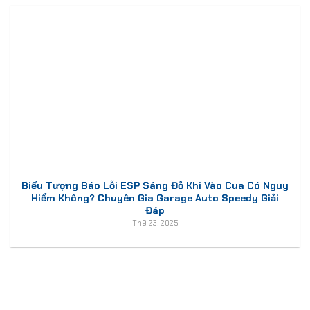
Biểu Tượng Báo Lỗi ESP Sáng Đỏ Khi Vào Cua Có Nguy
Hiểm Không? Chuyên Gia Garage Auto Speedy Giải
Đáp
Th9 23, 2025