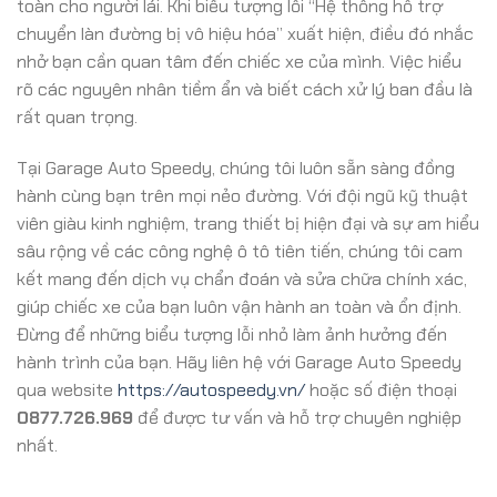
toàn cho người lái. Khi biểu tượng lỗi “Hệ thống hỗ trợ
chuyển làn đường bị vô hiệu hóa” xuất hiện, điều đó nhắc
nhở bạn cần quan tâm đến chiếc xe của mình. Việc hiểu
rõ các nguyên nhân tiềm ẩn và biết cách xử lý ban đầu là
rất quan trọng.
Tại Garage Auto Speedy, chúng tôi luôn sẵn sàng đồng
hành cùng bạn trên mọi nẻo đường. Với đội ngũ kỹ thuật
viên giàu kinh nghiệm, trang thiết bị hiện đại và sự am hiểu
sâu rộng về các công nghệ ô tô tiên tiến, chúng tôi cam
kết mang đến dịch vụ chẩn đoán và sửa chữa chính xác,
giúp chiếc xe của bạn luôn vận hành an toàn và ổn định.
Đừng để những biểu tượng lỗi nhỏ làm ảnh hưởng đến
hành trình của bạn. Hãy liên hệ với Garage Auto Speedy
qua website
https://autospeedy.vn/
hoặc số điện thoại
0877.726.969
để được tư vấn và hỗ trợ chuyên nghiệp
nhất.