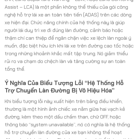
Assist – LCA) là một phần không thể thiếu của gói công
nghệ hỗ trợ lái xe an toàn tiên tiến (ADAS) trên các dòng
xe hiện đại. Chức năng chính của hệ thống này là giúp
người lái duy trì xe đi đúng làn đường, cảnh báo hoặc
thậm chí can thiệp để ngăn chặn việc xe lệch làn ngoài ý
muốn, đặc biệt hữu ích khi lái xe trên đường cao tốc hoặc
trong những khoảnh khắc mất tập trung. Nó giảm thiểu
rủi ro va chạm do chệch làn và tăng cường sự an toàn
tổng thể.
Ý Nghĩa Của Biểu Tượng Lỗi “Hệ Thống Hỗ
Trợ Chuyển Làn Đường Bị Vô Hiệu Hóa”
Khi biểu tượng lỗi này xuất hiện trên bảng điều khiển,
thường là một hình ảnh chiếc xe nằm giữa hai vạch kẻ
đường, kèm theo một dấu chấm than, chữ OFF, hoặc
thông báo “system unavailable”, nó có nghĩa là hệ thống
hỗ trợ chuyển làn đường của xe bạn không thể hoạt