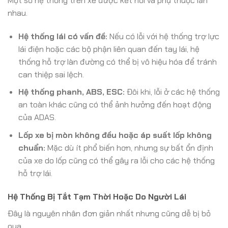
Một số hệ thống trên xe được kết nối và phụ thuộc lẫn
nhau.
Hệ thống lái có vấn đề:
Nếu có lỗi với hệ thống trợ lực
lái điện hoặc các bộ phận liên quan đến tay lái, hệ
thống hỗ trợ làn đường có thể bị vô hiệu hóa để tránh
can thiệp sai lệch.
Hệ thống phanh, ABS, ESC:
Đôi khi, lỗi ở các hệ thống
an toàn khác cũng có thể ảnh hưởng đến hoạt động
của ADAS.
Lốp xe bị mòn không đều hoặc áp suất lốp không
chuẩn:
Mặc dù ít phổ biến hơn, nhưng sự bất ổn định
của xe do lốp cũng có thể gây ra lỗi cho các hệ thống
hỗ trợ lái.
Hệ Thống Bị Tắt Tạm Thời Hoặc Do Người Lái
Đây là nguyên nhân đơn giản nhất nhưng cũng dễ bị bỏ
qua.