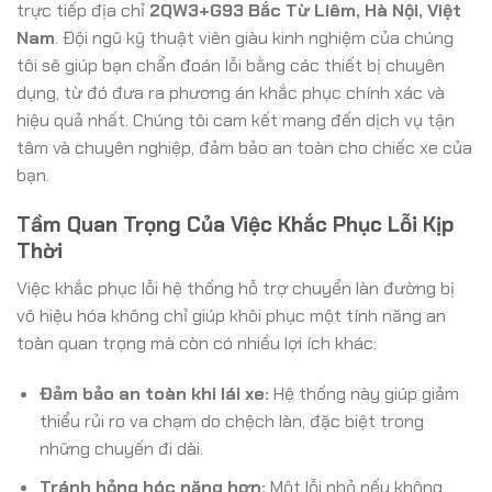
trực tiếp địa chỉ
2QW3+G93 Bắc Từ Liêm, Hà Nội, Việt
Nam
. Đội ngũ kỹ thuật viên giàu kinh nghiệm của chúng
tôi sẽ giúp bạn chẩn đoán lỗi bằng các thiết bị chuyên
dụng, từ đó đưa ra phương án khắc phục chính xác và
hiệu quả nhất. Chúng tôi cam kết mang đến dịch vụ tận
tâm và chuyên nghiệp, đảm bảo an toàn cho chiếc xe của
bạn.
Tầm Quan Trọng Của Việc Khắc Phục Lỗi Kịp
Thời
Việc khắc phục lỗi hệ thống hỗ trợ chuyển làn đường bị
vô hiệu hóa không chỉ giúp khôi phục một tính năng an
toàn quan trọng mà còn có nhiều lợi ích khác:
Đảm bảo an toàn khi lái xe:
Hệ thống này giúp giảm
thiểu rủi ro va chạm do chệch làn, đặc biệt trong
những chuyến đi dài.
Tránh hỏng hóc nặng hơn:
Một lỗi nhỏ nếu không