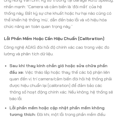
Ông Nông Văn Linh, Kỹ sư trưởng tại Garage Auto Speedy,
nhấn mạnh: “Camera và cảm biến là ‘đôi mắt’ của hệ
thống này. Bất kỳ sự che khuất hoặc hư hại nào cũng có
thể khiến hệ thống ‘mù’, dẫn đến báo lỗi và vô hiệu hóa
chức năng an toàn quan trọng này.”
Lỗi Phần Mềm Hoặc Cần Hiệu Chuẩn (Calibration)
Công nghệ ADAS đòi hỏi độ chính xác cao trong việc đo
lường và phân tích dữ liệu.
Sau khi thay kính chắn gió hoặc sửa chữa phần
đầu xe:
Việc tháo lắp hoặc thay thế các bộ phận liên
quan đến vị trí camera/cảm biến đòi hỏi hệ thống phải
được hiệu chuẩn lại (calibration) để đảm bảo các
thông số hoạt động chính xác. Nếu không, hệ thống sẽ
báo lỗi.
Lỗi phần mềm hoặc cập nhật phần mềm không
tương thích:
Đôi khi, một lỗi trong phần mềm điều