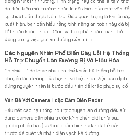
động như bình thường. Tình trạng này có thể là tạm thời
do điều kiện môi trường hoặc là dấu hiệu của một vấn đề
kỹ thuật cần được kiểm tra. Điều quan trọng là khi lỗi này
xuất hiện, bạn cần hiểu rằng tính năng an toàn này đã bị
tắt hoặc không hoạt động, và bạn phải hoàn toàn chủ
động trong việc giữ làn đường của mình.
Các Nguyên Nhân Phổ Biến Gây Lỗi Hệ Thống
Hỗ Trợ Chuyển Làn Đường Bị Vô Hiệu Hóa
Có nhiều lý do khác nhau có thể khiến hệ thống hỗ trợ
chuyển làn đường của bạn bị vô hiệu hóa. Việc xác định
đúng nguyên nhân là bước đầu tiên để khắc phục sự cố.
Vấn Đề Với Camera Hoặc Cảm Biến Radar
Hầu hết các hệ thống hỗ trợ chuyển làn đường đều sử
dụng camera gắn phía trước kính chắn gió (phía sau
gương chiếu hậu) và/hoặc cảm biến radar đặt ở cản
trước để quét và nhận diện vạch kẻ đường.