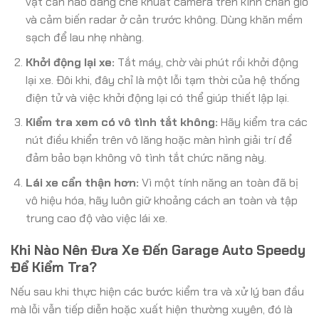
vật cản nào đang che khuất camera trên kính chắn gió
và cảm biến radar ở cản trước không. Dùng khăn mềm
sạch để lau nhẹ nhàng.
Khởi động lại xe:
Tắt máy, chờ vài phút rồi khởi động
lại xe. Đôi khi, đây chỉ là một lỗi tạm thời của hệ thống
điện tử và việc khởi động lại có thể giúp thiết lập lại.
Kiểm tra xem có vô tình tắt không:
Hãy kiểm tra các
nút điều khiển trên vô lăng hoặc màn hình giải trí để
đảm bảo bạn không vô tình tắt chức năng này.
Lái xe cẩn thận hơn:
Vì một tính năng an toàn đã bị
vô hiệu hóa, hãy luôn giữ khoảng cách an toàn và tập
trung cao độ vào việc lái xe.
Khi Nào Nên Đưa Xe Đến Garage Auto Speedy
Để Kiểm Tra?
Nếu sau khi thực hiện các bước kiểm tra và xử lý ban đầu
mà lỗi vẫn tiếp diễn hoặc xuất hiện thường xuyên, đó là