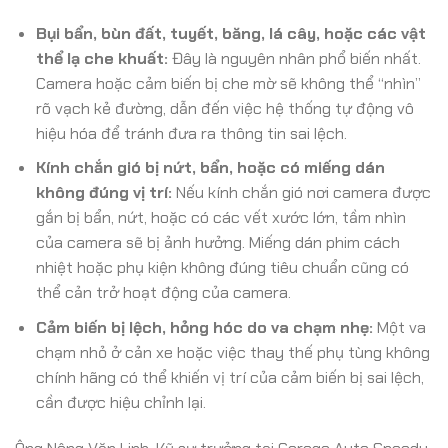
Bụi bẩn, bùn đất, tuyết, băng, lá cây, hoặc các vật
thể lạ che khuất:
Đây là nguyên nhân phổ biến nhất.
Camera hoặc cảm biến bị che mờ sẽ không thể “nhìn”
rõ vạch kẻ đường, dẫn đến việc hệ thống tự động vô
hiệu hóa để tránh đưa ra thông tin sai lệch.
Kính chắn gió bị nứt, bẩn, hoặc có miếng dán
không đúng vị trí:
Nếu kính chắn gió nơi camera được
gắn bị bẩn, nứt, hoặc có các vết xước lớn, tầm nhìn
của camera sẽ bị ảnh hưởng. Miếng dán phim cách
nhiệt hoặc phụ kiện không đúng tiêu chuẩn cũng có
thể cản trở hoạt động của camera.
Cảm biến bị lệch, hỏng hóc do va chạm nhẹ:
Một va
chạm nhỏ ở cản xe hoặc việc thay thế phụ tùng không
chính hãng có thể khiến vị trí của cảm biến bị sai lệch,
cần được hiệu chỉnh lại.