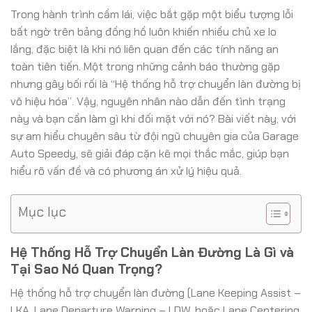
Trong hành trình cầm lái, việc bắt gặp một biểu tượng lỗi
bất ngờ trên bảng đồng hồ luôn khiến nhiều chủ xe lo
lắng, đặc biệt là khi nó liên quan đến các tính năng an
toàn tiên tiến. Một trong những cảnh báo thường gặp
nhưng gây bối rối là “Hệ thống hỗ trợ chuyển làn đường bị
vô hiệu hóa”. Vậy, nguyên nhân nào dẫn đến tình trạng
này và bạn cần làm gì khi đối mặt với nó? Bài viết này, với
sự am hiểu chuyên sâu từ đội ngũ chuyên gia của Garage
Auto Speedy, sẽ giải đáp cặn kẽ mọi thắc mắc, giúp bạn
hiểu rõ vấn đề và có phương án xử lý hiệu quả.
Mục lục
Hệ Thống Hỗ Trợ Chuyển Làn Đường Là Gì và
Tại Sao Nó Quan Trọng?
Hệ thống hỗ trợ chuyển làn đường (Lane Keeping Assist –
LKA, Lane Departure Warning – LDW, hoặc Lane Centering