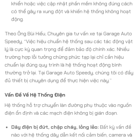
khiển hoặc việc cập nhật phần mềm không đúng cách
có thể gây ra xung đột và khiến hệ thống không hoạt
động.
Theo Ông Bùi Hiếu, Chuyên gia tư vấn xe tại Garage Auto
Speedy, “Việc hiệu chuẩn hệ thống sau các tác động vật
lý là cực kỳ quan trọng để đảm bảo độ chính xác. Nhiều
trường hợp lỗi tưởng chừng phức tạp lại chỉ cần hiệu
chuẩn lại đúng quy trình là hệ thống hoạt động bình
thường trở lại. Tại Garage Auto Speedy, chúng tôi có đầy
đủ thiết bị chuyên dụng để thực hiện việc này.”
Vấn Đề Về Hệ Thống Điện
Hệ thống hỗ trợ chuyển làn đường phụ thuộc vào nguồn
điện ổn định và các mạch điện không bị gián đoạn.
Dây điện bị đứt, chập cháy, lỏng lẻo:
Bất kỳ vấn đề
nào với hệ thống dây dẫn kết nối cảm biến, camera và