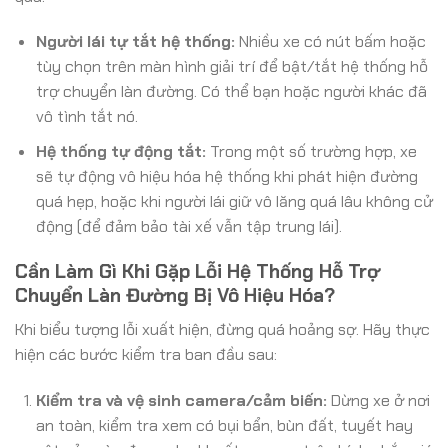
Người lái tự tắt hệ thống:
Nhiều xe có nút bấm hoặc
tùy chọn trên màn hình giải trí để bật/tắt hệ thống hỗ
trợ chuyển làn đường. Có thể bạn hoặc người khác đã
vô tình tắt nó.
Hệ thống tự động tắt:
Trong một số trường hợp, xe
sẽ tự động vô hiệu hóa hệ thống khi phát hiện đường
quá hẹp, hoặc khi người lái giữ vô lăng quá lâu không cử
động (để đảm bảo tài xế vẫn tập trung lái).
Cần Làm Gì Khi Gặp Lỗi Hệ Thống Hỗ Trợ
Chuyển Làn Đường Bị Vô Hiệu Hóa?
Khi biểu tượng lỗi xuất hiện, đừng quá hoảng sợ. Hãy thực
hiện các bước kiểm tra ban đầu sau:
Kiểm tra và vệ sinh camera/cảm biến:
Dừng xe ở nơi
an toàn, kiểm tra xem có bụi bẩn, bùn đất, tuyết hay