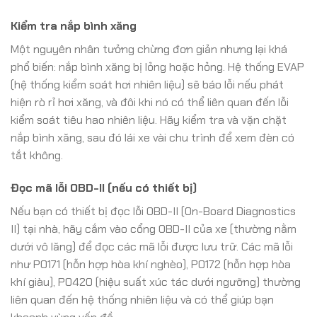
Kiểm tra nắp bình xăng
Một nguyên nhân tưởng chừng đơn giản nhưng lại khá
phổ biến: nắp bình xăng bị lỏng hoặc hỏng. Hệ thống EVAP
(hệ thống kiểm soát hơi nhiên liệu) sẽ báo lỗi nếu phát
hiện rò rỉ hơi xăng, và đôi khi nó có thể liên quan đến lỗi
kiểm soát tiêu hao nhiên liệu. Hãy kiểm tra và vặn chặt
nắp bình xăng, sau đó lái xe vài chu trình để xem đèn có
tắt không.
Đọc mã lỗi OBD-II (nếu có thiết bị)
Nếu bạn có thiết bị đọc lỗi OBD-II (On-Board Diagnostics
II) tại nhà, hãy cắm vào cổng OBD-II của xe (thường nằm
dưới vô lăng) để đọc các mã lỗi được lưu trữ. Các mã lỗi
như P0171 (hỗn hợp hòa khí nghèo), P0172 (hỗn hợp hòa
khí giàu), P0420 (hiệu suất xúc tác dưới ngưỡng) thường
liên quan đến hệ thống nhiên liệu và có thể giúp bạn