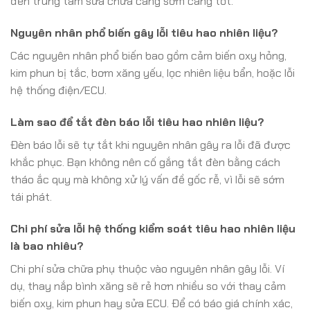
đến trung tâm sửa chữa càng sớm càng tốt.
Nguyên nhân phổ biến gây lỗi tiêu hao nhiên liệu?
Các nguyên nhân phổ biến bao gồm cảm biến oxy hỏng,
kim phun bị tắc, bơm xăng yếu, lọc nhiên liệu bẩn, hoặc lỗi
hệ thống điện/ECU.
Làm sao để tắt đèn báo lỗi tiêu hao nhiên liệu?
Đèn báo lỗi sẽ tự tắt khi nguyên nhân gây ra lỗi đã được
khắc phục. Bạn không nên cố gắng tắt đèn bằng cách
tháo ắc quy mà không xử lý vấn đề gốc rễ, vì lỗi sẽ sớm
tái phát.
Chi phí sửa lỗi hệ thống kiểm soát tiêu hao nhiên liệu
là bao nhiêu?
Chi phí sửa chữa phụ thuộc vào nguyên nhân gây lỗi. Ví
dụ, thay nắp bình xăng sẽ rẻ hơn nhiều so với thay cảm
biến oxy, kim phun hay sửa ECU. Để có báo giá chính xác,