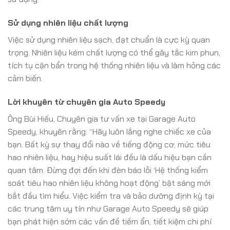
Sử dụng nhiên liệu chất lượng
Việc sử dụng nhiên liệu sạch, đạt chuẩn là cực kỳ quan
trọng. Nhiên liệu kém chất lượng có thể gây tắc kim phun,
tích tụ cặn bẩn trong hệ thống nhiên liệu và làm hỏng các
cảm biến.
Lời khuyên từ chuyên gia Auto Speedy
Ông Bùi Hiếu, Chuyên gia tư vấn xe tại Garage Auto
Speedy, khuyên rằng: “Hãy luôn lắng nghe chiếc xe của
bạn. Bất kỳ sự thay đổi nào về tiếng động cơ, mức tiêu
hao nhiên liệu, hay hiệu suất lái đều là dấu hiệu bạn cần
quan tâm. Đừng đợi đến khi đèn báo lỗi ‘Hệ thống kiểm
soát tiêu hao nhiên liệu không hoạt động’ bật sáng mới
bắt đầu tìm hiểu. Việc kiểm tra và bảo dưỡng định kỳ tại
các trung tâm uy tín như Garage Auto Speedy sẽ giúp
bạn phát hiện sớm các vấn đề tiềm ẩn, tiết kiệm chi phí