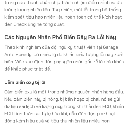
trong các thành phần chịu trách nhiệm điều chỉnh và đo
lường lượng nhiên liệu. Tuy nhiên, một lỗi trong hệ thống
kiểm soát tiêu hao nhiên liệu hoàn toàn có thể kích hoạt
đèn Check Engine tổng quát.
Các Nguyên Nhân Phổ Biến Gây Ra Lỗi Này
Theo kinh nghiệm của đội ngũ kỹ thuật viên tại Garage
Auto Speedy, có nhiều lý do khiến biểu tượng lỗi này xuất
hiện. Việc xác định đúng nguyên nhân gốc rễ là chìa khóa
để khắc phục triệt để.
Cảm biến oxy bị lỗi
Cảm biến oxy là một trong những nguyên nhân hàng đầu.
Nếu cảm biến này bị hỏng, bị bẩn hoặc bị chai, nó sẽ gửi
dữ liệu sai lệch về lượng oxy trong khí thải đến ECU, khiến
ECU tính toán sai tỷ lệ hòa khí, dẫn đến động cơ hoạt
động kém hiệu quả và tiêu thụ nhiên liệu nhiều hơn.