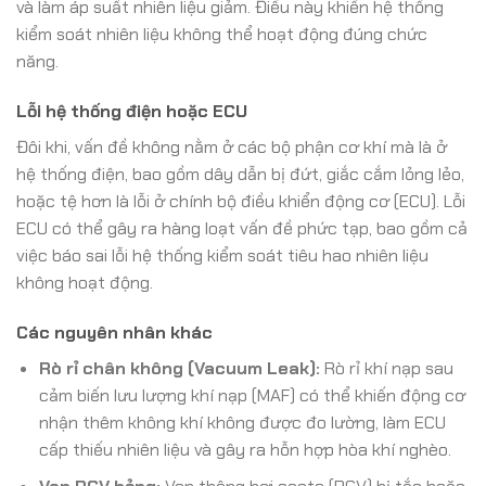
và làm áp suất nhiên liệu giảm. Điều này khiến hệ thống
kiểm soát nhiên liệu không thể hoạt động đúng chức
năng.
Lỗi hệ thống điện hoặc ECU
Đôi khi, vấn đề không nằm ở các bộ phận cơ khí mà là ở
hệ thống điện, bao gồm dây dẫn bị đứt, giắc cắm lỏng lẻo,
hoặc tệ hơn là lỗi ở chính bộ điều khiển động cơ (ECU). Lỗi
ECU có thể gây ra hàng loạt vấn đề phức tạp, bao gồm cả
việc báo sai lỗi hệ thống kiểm soát tiêu hao nhiên liệu
không hoạt động.
Các nguyên nhân khác
Rò rỉ chân không (Vacuum Leak):
Rò rỉ khí nạp sau
cảm biến lưu lượng khí nạp (MAF) có thể khiến động cơ
nhận thêm không khí không được đo lường, làm ECU
cấp thiếu nhiên liệu và gây ra hỗn hợp hòa khí nghèo.