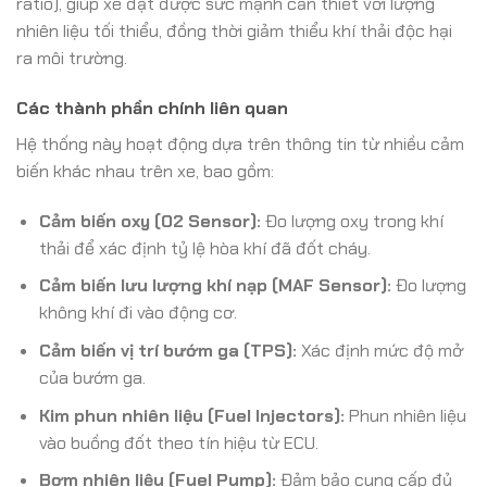
ratio), giúp xe đạt được sức mạnh cần thiết với lượng
nhiên liệu tối thiểu, đồng thời giảm thiểu khí thải độc hại
ra môi trường.
Các thành phần chính liên quan
Hệ thống này hoạt động dựa trên thông tin từ nhiều cảm
biến khác nhau trên xe, bao gồm:
Cảm biến oxy (O2 Sensor):
Đo lượng oxy trong khí
thải để xác định tỷ lệ hòa khí đã đốt cháy.
Cảm biến lưu lượng khí nạp (MAF Sensor):
Đo lượng
không khí đi vào động cơ.
Cảm biến vị trí bướm ga (TPS):
Xác định mức độ mở
của bướm ga.
Kim phun nhiên liệu (Fuel Injectors):
Phun nhiên liệu
vào buồng đốt theo tín hiệu từ ECU.
Bơm nhiên liệu (Fuel Pump):
Đảm bảo cung cấp đủ