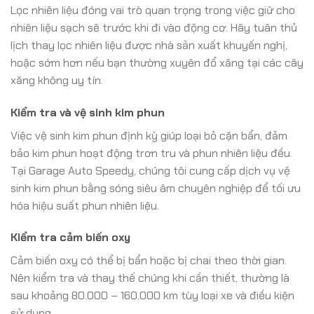
Lọc nhiên liệu đóng vai trò quan trọng trong việc giữ cho
nhiên liệu sạch sẽ trước khi đi vào động cơ. Hãy tuân thủ
lịch thay lọc nhiên liệu được nhà sản xuất khuyến nghị,
hoặc sớm hơn nếu bạn thường xuyên đổ xăng tại các cây
xăng không uy tín.
Kiểm tra và vệ sinh kim phun
Việc vệ sinh kim phun định kỳ giúp loại bỏ cặn bẩn, đảm
bảo kim phun hoạt động trơn tru và phun nhiên liệu đều.
Tại Garage Auto Speedy, chúng tôi cung cấp dịch vụ vệ
sinh kim phun bằng sóng siêu âm chuyên nghiệp để tối ưu
hóa hiệu suất phun nhiên liệu.
Kiểm tra cảm biến oxy
Cảm biến oxy có thể bị bẩn hoặc bị chai theo thời gian.
Nên kiểm tra và thay thế chúng khi cần thiết, thường là
sau khoảng 80.000 – 160.000 km tùy loại xe và điều kiện
sử dụng.