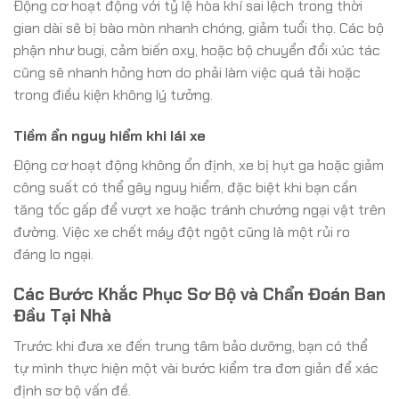
Động cơ hoạt động với tỷ lệ hòa khí sai lệch trong thời
gian dài sẽ bị bào mòn nhanh chóng, giảm tuổi thọ. Các bộ
phận như bugi, cảm biến oxy, hoặc bộ chuyển đổi xúc tác
cũng sẽ nhanh hỏng hơn do phải làm việc quá tải hoặc
trong điều kiện không lý tưởng.
Tiềm ẩn nguy hiểm khi lái xe
Động cơ hoạt động không ổn định, xe bị hụt ga hoặc giảm
công suất có thể gây nguy hiểm, đặc biệt khi bạn cần
tăng tốc gấp để vượt xe hoặc tránh chướng ngại vật trên
đường. Việc xe chết máy đột ngột cũng là một rủi ro
đáng lo ngại.
Các Bước Khắc Phục Sơ Bộ và Chẩn Đoán Ban
Đầu Tại Nhà
Trước khi đưa xe đến trung tâm bảo dưỡng, bạn có thể
tự mình thực hiện một vài bước kiểm tra đơn giản để xác
định sơ bộ vấn đề.