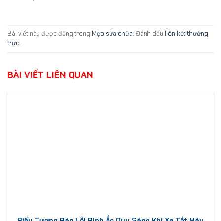
Bài viết này được đăng trong
Mẹo sửa chữa
. Đánh dấu
liên kết thường
trực
.
BÀI VIẾT LIÊN QUAN
Biểu Tượng Báo Lỗi Bình Ắc Quy Sáng Khi Xe Tắt Máy