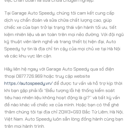
việc chẩn đoán và sửa chữa chuyên nghiệp.
Tại Garage Auto Speedy, chúng tôi cam kết cung cấp
dịch vụ chẩn đoán và sửa chữa chất lượng cao, giúp
chiếc xe của bạn trở lại trạng thái vận hành tối ưu, tiết
kiệm nhiên liệu và an toàn trên mọi nẻo đường. Với đội ngũ
kỹ thuật viên lành nghề và trang thiết bị hiện đại, Auto
Speedy tự tin là địa chỉ tin cậy của mọi chủ xe tại Hà Nội
và các khu vực lân cận.
Hãy liên hệ ngay với Garage Auto Speedy qua số điện
thoại 0877.726.969 hoặc truy cập website
https://autospeedy.vn/
để được tư vấn và hỗ trợ kịp thời
khi bạn gặp phải lỗi “Biểu tượng lỗi hệ thống kiểm soát
tiêu hao nhiên liệu không hoạt động là gì?” và bất kỳ vấn
đề nào khác về chiếc xe của mình. Hoặc bạn có thể ghé
thăm chúng tôi tại địa chỉ 2QW3+G93 Bắc Từ Liêm, Hà Nội,
Việt Nam. Auto Speedy luôn sẵn lòng đồng hành cùng bạn
trên mọi hành trình.