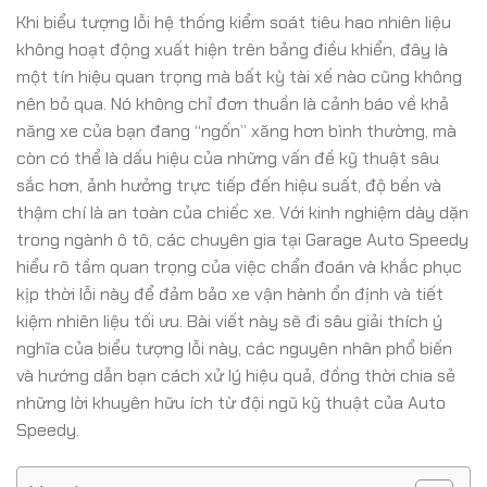
Khi biểu tượng lỗi hệ thống kiểm soát tiêu hao nhiên liệu
không hoạt động xuất hiện trên bảng điều khiển, đây là
một tín hiệu quan trọng mà bất kỳ tài xế nào cũng không
nên bỏ qua. Nó không chỉ đơn thuần là cảnh báo về khả
năng xe của bạn đang “ngốn” xăng hơn bình thường, mà
còn có thể là dấu hiệu của những vấn đề kỹ thuật sâu
sắc hơn, ảnh hưởng trực tiếp đến hiệu suất, độ bền và
thậm chí là an toàn của chiếc xe. Với kinh nghiệm dày dặn
trong ngành ô tô, các chuyên gia tại Garage Auto Speedy
hiểu rõ tầm quan trọng của việc chẩn đoán và khắc phục
kịp thời lỗi này để đảm bảo xe vận hành ổn định và tiết
kiệm nhiên liệu tối ưu. Bài viết này sẽ đi sâu giải thích ý
nghĩa của biểu tượng lỗi này, các nguyên nhân phổ biến
và hướng dẫn bạn cách xử lý hiệu quả, đồng thời chia sẻ
những lời khuyên hữu ích từ đội ngũ kỹ thuật của Auto
Speedy.