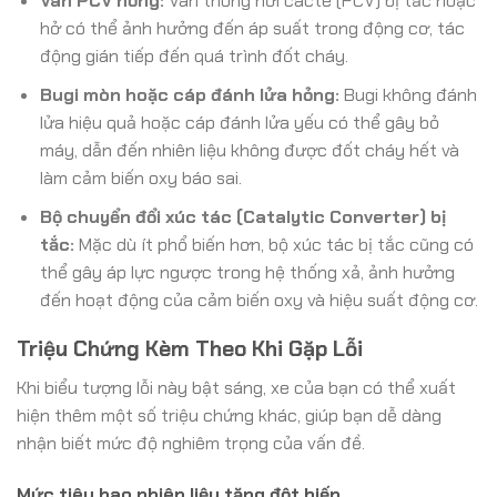
Van PCV hỏng:
Van thông hơi cacte (PCV) bị tắc hoặc
hở có thể ảnh hưởng đến áp suất trong động cơ, tác
động gián tiếp đến quá trình đốt cháy.
Bugi mòn hoặc cáp đánh lửa hỏng:
Bugi không đánh
lửa hiệu quả hoặc cáp đánh lửa yếu có thể gây bỏ
máy, dẫn đến nhiên liệu không được đốt cháy hết và
làm cảm biến oxy báo sai.
Bộ chuyển đổi xúc tác (Catalytic Converter) bị
tắc:
Mặc dù ít phổ biến hơn, bộ xúc tác bị tắc cũng có
thể gây áp lực ngược trong hệ thống xả, ảnh hưởng
đến hoạt động của cảm biến oxy và hiệu suất động cơ.
Triệu Chứng Kèm Theo Khi Gặp Lỗi
Khi biểu tượng lỗi này bật sáng, xe của bạn có thể xuất
hiện thêm một số triệu chứng khác, giúp bạn dễ dàng
nhận biết mức độ nghiêm trọng của vấn đề.
Mức tiêu hao nhiên liệu tăng đột biến