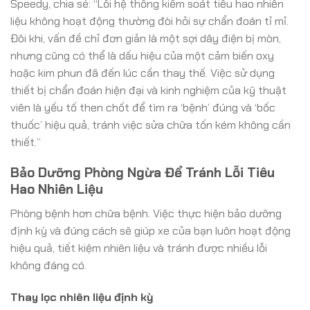
Speedy, chia sẻ: “Lỗi hệ thống kiểm soát tiêu hao nhiên
liệu không hoạt động thường đòi hỏi sự chẩn đoán tỉ mỉ.
Đôi khi, vấn đề chỉ đơn giản là một sợi dây điện bị mòn,
nhưng cũng có thể là dấu hiệu của một cảm biến oxy
hoặc kim phun đã đến lúc cần thay thế. Việc sử dụng
thiết bị chẩn đoán hiện đại và kinh nghiệm của kỹ thuật
viên là yếu tố then chốt để tìm ra ‘bệnh’ đúng và ‘bốc
thuốc’ hiệu quả, tránh việc sửa chữa tốn kém không cần
thiết.”
Bảo Dưỡng Phòng Ngừa Để Tránh Lỗi Tiêu
Hao Nhiên Liệu
Phòng bệnh hơn chữa bệnh. Việc thực hiện bảo dưỡng
định kỳ và đúng cách sẽ giúp xe của bạn luôn hoạt động
hiệu quả, tiết kiệm nhiên liệu và tránh được nhiều lỗi
không đáng có.
Thay lọc nhiên liệu định kỳ