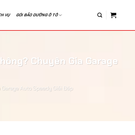
CH VỤ
GÓI BẢO DƯỠNG Ô TÔ
Không? Chuyên Gia Garage
 Garage Auto Speedy Giải Đáp