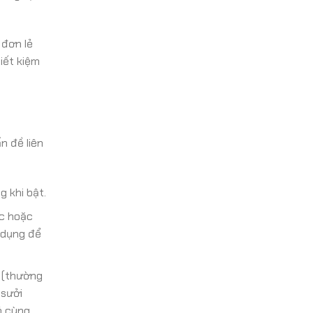
 đơn lẻ
iết kiệm
n đề liên
 khi bật.
ớc hoặc
 dụng để
ì (thường
 sưởi
ó cùng