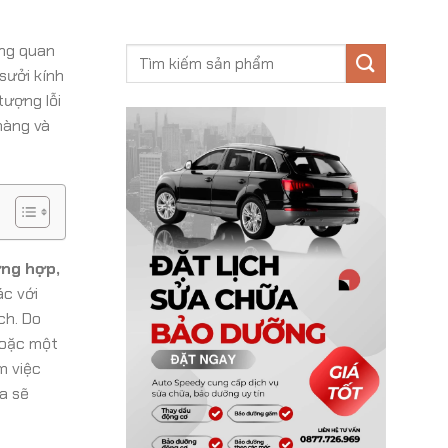
ùng quan
sưởi kính
tượng lỗi
hàng và
ờng hợp,
ác với
ch. Do
hoặc một
m việc
a sẽ