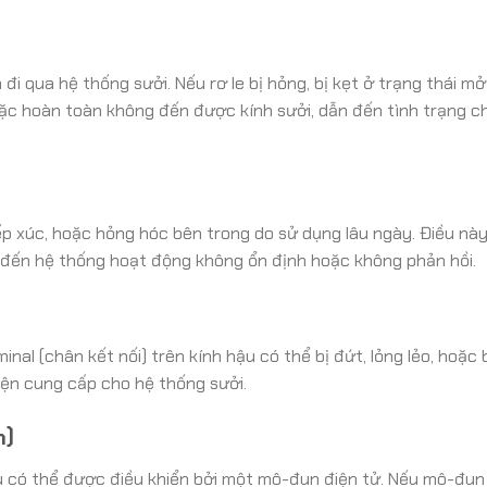
 đi qua hệ thống sưởi. Nếu rơ le bị hỏng, bị kẹt ở trạng thái m
ặc hoàn toàn không đến được kính sưởi, dẫn đến tình trạng 
iếp xúc, hoặc hỏng hóc bên trong do sử dụng lâu ngày. Điều này
n đến hệ thống hoạt động không ổn định hoặc không phản hồi.
nal (chân kết nối) trên kính hậu có thể bị đứt, lỏng lẻo, hoặc
iện cung cấp cho hệ thống sưởi.
n)
u có thể được điều khiển bởi một mô-đun điện tử. Nếu mô-đun n