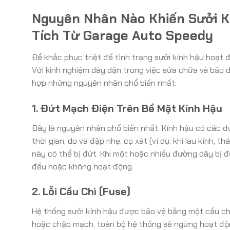
Nguyên Nhân Nào Khiến Sưởi 
Tích Từ Garage Auto Speedy
Để khắc phục triệt để tình trạng sưởi kính hậu hoạt
Với kinh nghiệm dày dặn trong việc sửa chữa và bảo 
hợp những nguyên nhân phổ biến nhất:
1. Đứt Mạch Điện Trên Bề Mặt Kính Hậu
Đây là nguyên nhân phổ biến nhất. Kính hậu có các đ
thời gian, do va đập nhẹ, cọ xát (ví dụ: khi lau kính, 
này có thể bị đứt. Khi một hoặc nhiều đường dây bị 
đều hoặc không hoạt động.
2. Lỗi Cầu Chì (Fuse)
Hệ thống sưởi kính hậu được bảo vệ bằng một cầu chì 
hoặc chập mạch, toàn bộ hệ thống sẽ ngừng hoạt độ