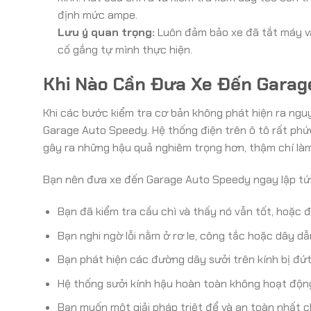
định mức ampe.
Lưu ý quan trọng:
Luôn đảm bảo xe đã tắt máy và
cố gắng tự mình thực hiện.
Khi Nào Cần Đưa Xe Đến Garag
Khi các bước kiểm tra cơ bản không phát hiện ra ngu
Garage Auto Speedy. Hệ thống điện trên ô tô rất phứ
gây ra những hậu quả nghiêm trọng hơn, thậm chí là
Bạn nên đưa xe đến Garage Auto Speedy ngay lập tứ
Bạn đã kiểm tra cầu chì và thấy nó vẫn tốt, hoặc 
Bạn nghi ngờ lỗi nằm ở rơ le, công tắc hoặc dây d
Bạn phát hiện các đường dây sưởi trên kính bị đứ
Hệ thống sưởi kính hậu hoàn toàn không hoạt động
Bạn muốn một giải pháp triệt để và an toàn nhất c