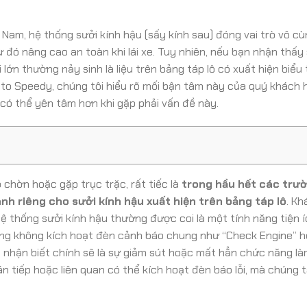
ệt Nam, hệ thống sưởi kính hậu (sấy kính sau) đóng vai trò vô c
ừ đó nâng cao an toàn khi lái xe. Tuy nhiên, nếu bạn nhận thấy 
ớn thường nảy sinh là liệu trên bảng táp lô có xuất hiện biểu 
uto Speedy, chúng tôi hiểu rõ mối bận tâm này của quý khách 
 có thể yên tâm hơn khi gặp phải vấn đề này.
 chờn hoặc gặp trục trặc, rất tiếc là
trong hầu hết các trư
nh riêng cho sưởi kính hậu xuất hiện trên bảng táp lô
. Kh
ệ thống sưởi kính hậu thường được coi là một tính năng tiện í
ường không kích hoạt đèn cảnh báo chung như “Check Engine” 
 nhận biết chính sẽ là sự giảm sút hoặc mất hẳn chức năng là
n tiếp hoặc liên quan có thể kích hoạt đèn báo lỗi, mà chúng t