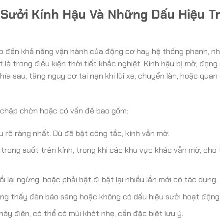
Sưởi Kính Hậu Và Những Dấu Hiệu T
ếp đến khả năng vận hành của động cơ hay hệ thống phanh, nh
 là trong điều kiện thời tiết khắc nghiệt. Kính hậu bị mờ, đọng
a sau, tăng nguy cơ tai nạn khi lùi xe, chuyển làn, hoặc quan
 chập chờn hoặc có vấn đề bao gồm:
u rõ ràng nhất. Dù đã bật công tắc, kính vẫn mờ.
trong suốt trên kính, trong khi các khu vực khác vẫn mờ, cho
 lại ngừng, hoặc phải bật đi bật lại nhiều lần mới có tác dụng.
g thấy đèn báo sáng hoặc không có dấu hiệu sưởi hoạt động
áy điện, có thể có mùi khét nhẹ, cần đặc biệt lưu ý.