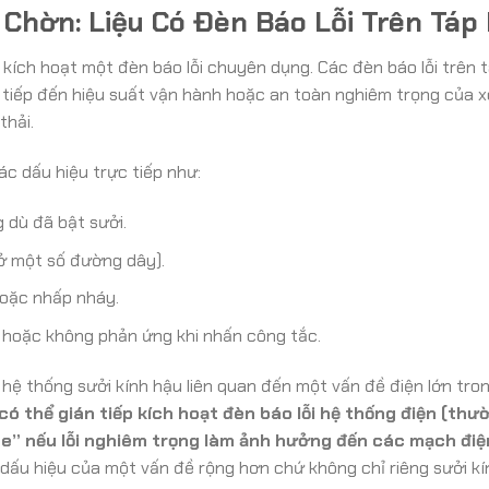
Chờn: Liệu Có Đèn Báo Lỗi Trên Táp
 kích hoạt một đèn báo lỗi chuyên dụng. Các đèn báo lỗi trên t
tiếp đến hiệu suất vận hành hoặc an toàn nghiêm trọng của 
thải.
ác dấu hiệu trực tiếp như:
 dù đã bật sưởi.
 ở một số đường dây).
hoặc nhấp nháy.
, hoặc không phản ứng khi nhấn công tắc.
 hệ thống sưởi kính hậu liên quan đến một vấn đề điện lớn tro
có thể gián tiếp kích hoạt đèn báo lỗi hệ thống điện (thư
e” nếu lỗi nghiêm trọng làm ảnh hưởng đến các mạch điệ
 dấu hiệu của một vấn đề rộng hơn chứ không chỉ riêng sưởi kí