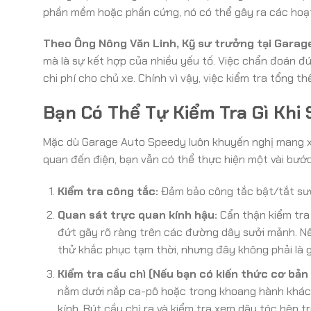
phần mềm hoặc phần cứng, nó có thể gây ra các hoạ
Theo Ông Nông Văn Linh, Kỹ sư trưởng tại Garag
mà là sự kết hợp của nhiều yếu tố. Việc chẩn đoán đú
chi phí cho chủ xe. Chính vì vậy, việc kiểm tra tổng thể
Bạn Có Thể Tự Kiểm Tra Gì Khi 
Mặc dù Garage Auto Speedy luôn khuyến nghị mang x
quan đến điện, bạn vẫn có thể thực hiện một vài bước
Kiểm tra công tắc:
Đảm bảo công tắc bật/tắt sưởi
Quan sát trực quan kính hậu:
Cẩn thận kiểm tra 
đứt gãy rõ ràng trên các đường dây sưởi mảnh. Nế
thử khắc phục tạm thời, nhưng đây không phải là gi
Kiểm tra cầu chì (Nếu bạn có kiến thức cơ bản về
nằm dưới nắp ca-pô hoặc trong khoang hành khách
kính. Rút cầu chì ra và kiểm tra xem dây tóc bên 