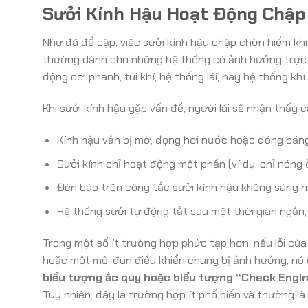
Sưởi Kính Hậu Hoạt Động Chập 
Như đã đề cập, việc sưởi kính hậu chập chờn hiếm khi
thường dành cho những hệ thống có ảnh hưởng trực 
động cơ, phanh, túi khí, hệ thống lái, hay hệ thống khí 
Khi sưởi kính hậu gặp vấn đề, người lái sẽ nhận thấy c
Kính hậu vẫn bị mờ, đọng hơi nước hoặc đóng băng
Sưởi kính chỉ hoạt động một phần (ví dụ: chỉ nóng
Đèn báo trên công tắc sưởi kính hậu không sáng 
Hệ thống sưởi tự động tắt sau một thời gian ngắn
Trong một số ít trường hợp phức tạp hơn, nếu lỗi của
hoặc một mô-đun điều khiển chung bị ảnh hưởng, nó
biểu tượng ắc quy hoặc biểu tượng “Check Engin
Tuy nhiên, đây là trường hợp ít phổ biến và thường là