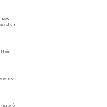
ở hoặc
chập chờn
 khiến
 bị ăn mòn
ày bị lỗi