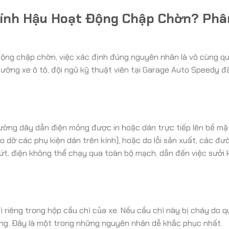
Kính Hậu Hoạt Động Chập Chờn? Phâ
 động chập chờn, việc xác định đúng nguyên nhân là vô cùng qu
dưỡng xe ô tô, đội ngũ kỹ thuật viên tại Garage Auto Speedy đ
ường dây dẫn điện mỏng được in hoặc dán trực tiếp lên bề mặ
tháo dỡ các phụ kiện dán trên kính), hoặc do lỗi sản xuất, các đ
đứt, điện không thể chạy qua toàn bộ mạch, dẫn đến việc sưởi
riêng trong hộp cầu chì của xe. Nếu cầu chì này bị cháy do q
ng. Đây là một trong những nguyên nhân dễ khắc phục nhất.