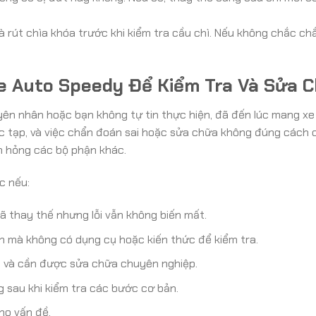
 rút chìa khóa trước khi kiểm tra cầu chì. Nếu không chắc ch
e Auto Speedy Để Kiểm Tra Và Sửa 
yên nhân hoặc bạn không tự tin thực hiện, đã đến lúc mang xe
c tạp, và việc chẩn đoán sai hoặc sửa chữa không đúng cách 
m hỏng các bộ phận khác.
c nếu:
đã thay thế nhưng lỗi vẫn không biến mất.
ẫn mà không có dụng cụ hoặc kiến thức để kiểm tra.
t và cần được sửa chữa chuyên nghiệp.
 sau khi kiểm tra các bước cơ bản.
ho vấn đề.