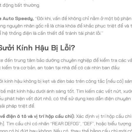
t động bất thường.
e Auto Speedy,
“Đôi khi, vấn đề không chỉ nằm ở một bộ phận
ng nguyên nhân gốc rễ là chìa khóa để khắc phục triệt để và t
 hệ thống điện là cần thiết để tránh tái phát lỗi.”
Sưởi Kính Hậu Bị Lỗi?
e đến trung tâm bảo dưỡng chuyên nghiệp để kiểm tra các vấ
 kiểm tra cơ bản, an toàn tại nhà để có cái nhìn ban đầu:
 kính hậu không bị kẹt và đèn báo trên công tắc (nếu có) sáng
bề mặt kính hậu dưới ánh sáng tốt. Tìm kiếm các vết nứt, xư
u phát hiện vết đứt nhỏ, có thể sử dụng keo dẫn điện chuyên
ải pháp triệt để.
 điện ô tô và vị trí hộp cầu chì):
Xác định vị trí hộp cầu ch
). Tìm cầu chì có nhãn “REAR DEFOG”, “DEF”, hoặc biểu tượng
trong có bị đứt hay không. Nếu có, thay thế bằng cầu chì mới c