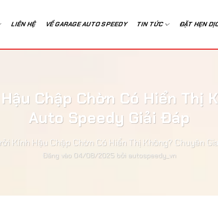
LIÊN HỆ
VỀ GARAGE AUTO SPEEDY
TIN TỨC
ĐẶT HẸN DỊ
h Hậu Chập Chờn Có Hiển Thị 
Auto Speedy Giải Đáp
ưởi Kính Hậu Chập Chờn Có Hiển Thị Không? Chuyên Gia
Đăng vào
04/08/2025
bởi
autospeedy_vn