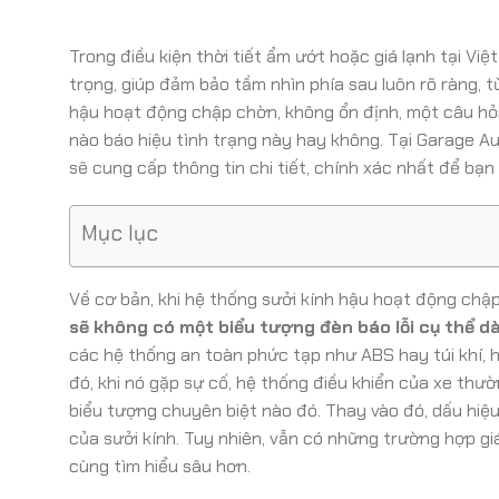
Trong điều kiện thời tiết ẩm ướt hoặc giá lạnh tại Vi
trọng, giúp đảm bảo tầm nhìn phía sau luôn rõ ràng, t
hậu hoạt động chập chờn, không ổn định, một câu hỏi l
nào báo hiệu tình trạng này hay không. Tại Garage A
sẽ cung cấp thông tin chi tiết, chính xác nhất để bạn
Mục lục
Về cơ bản, khi hệ thống sưởi kính hậu hoạt động chập
sẽ không có một biểu tượng đèn báo lỗi cụ thể dà
các hệ thống an toàn phức tạp như ABS hay túi khí, h
đó, khi nó gặp sự cố, hệ thống điều khiển của xe th
biểu tượng chuyên biệt nào đó. Thay vào đó, dấu hiệu
của sưởi kính. Tuy nhiên, vẫn có những trường hợp giá
cùng tìm hiểu sâu hơn.