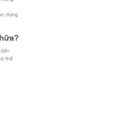
ắn, đừng
Chữa?
 đến
có thể