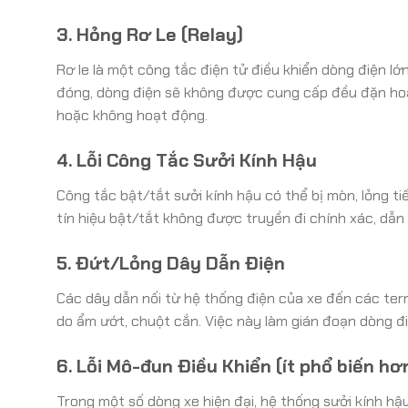
3. Hỏng Rơ Le (Relay)
Rơ le là một công tắc điện tử điều khiển dòng điện lớn
đóng, dòng điện sẽ không được cung cấp đều đặn ho
hoặc không hoạt động.
4. Lỗi Công Tắc Sưởi Kính Hậu
Công tắc bật/tắt sưởi kính hậu có thể bị mòn, lỏng t
tín hiệu bật/tắt không được truyền đi chính xác, dẫ
5. Đứt/Lỏng Dây Dẫn Điện
Các dây dẫn nối từ hệ thống điện của xe đến các termi
do ẩm ướt, chuột cắn. Việc này làm gián đoạn dòng đ
6. Lỗi Mô-đun Điều Khiển (ít phổ biến hơ
Trong một số dòng xe hiện đại, hệ thống sưởi kính hậ