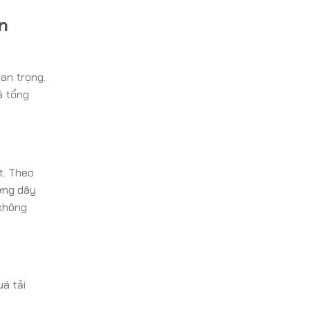
n
an trọng.
ã tổng
t. Theo
ường dây
 không
uá tải