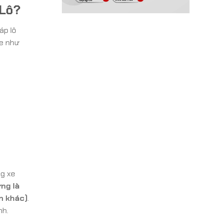
 Lô?
áp lô
xe như
ng xe
ờng là
n khác)
.
nh.