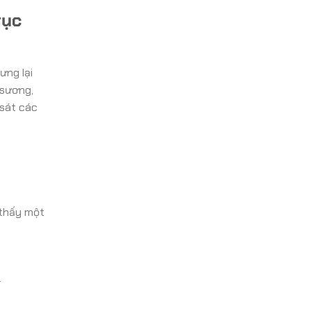
rục
ưng lại
 sương,
 sát các
 thấy một
.