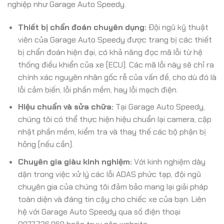
nghiệp như Garage Auto Speedy.
Thiết bị chẩn đoán chuyên dụng:
Đội ngũ kỹ thuật
viên của Garage Auto Speedy được trang bị các thiết
bị chẩn đoán hiện đại, có khả năng đọc mã lỗi từ hệ
thống điều khiển của xe (ECU). Các mã lỗi này sẽ chỉ ra
chính xác nguyên nhân gốc rễ của vấn đề, cho dù đó là
lỗi cảm biến, lỗi phần mềm, hay lỗi mạch điện.
Hiệu chuẩn và sửa chữa:
Tại Garage Auto Speedy,
chúng tôi có thể thực hiện hiệu chuẩn lại camera, cập
nhật phần mềm, kiểm tra và thay thế các bộ phận bị
hỏng (nếu cần).
Chuyên gia giàu kinh nghiệm:
Với kinh nghiệm dày
dặn trong việc xử lý các lỗi ADAS phức tạp, đội ngũ
chuyên gia của chúng tôi đảm bảo mang lại giải pháp
toàn diện và đáng tin cậy cho chiếc xe của bạn. Liên
hệ với Garage Auto Speedy qua số điện thoại