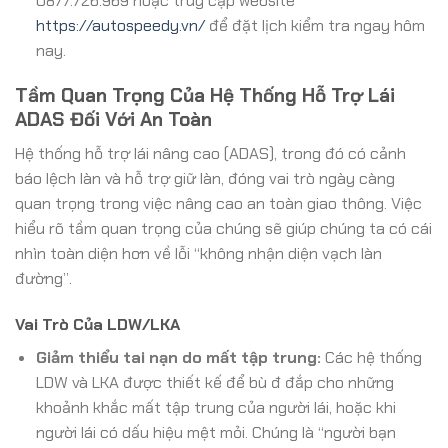
0877.726.969 hoặc truy cập website
https://autospeedy.vn/
để đặt lịch kiểm tra ngay hôm
nay.
Tầm Quan Trọng Của Hệ Thống Hỗ Trợ Lái
ADAS Đối Với An Toàn
Hệ thống hỗ trợ lái nâng cao (ADAS), trong đó có cảnh
báo lệch làn và hỗ trợ giữ làn, đóng vai trò ngày càng
quan trọng trong việc nâng cao an toàn giao thông. Việc
hiểu rõ tầm quan trọng của chúng sẽ giúp chúng ta có cái
nhìn toàn diện hơn về lỗi “không nhận diện vạch làn
đường”.
Vai Trò Của LDW/LKA
Giảm thiểu tai nạn do mất tập trung:
Các hệ thống
LDW và LKA được thiết kế để bù đ đắp cho những
khoảnh khắc mất tập trung của người lái, hoặc khi
người lái có dấu hiệu mệt mỏi. Chúng là “người bạn