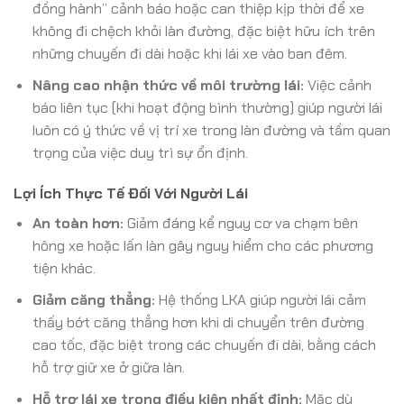
đồng hành” cảnh báo hoặc can thiệp kịp thời để xe
không đi chệch khỏi làn đường, đặc biệt hữu ích trên
những chuyến đi dài hoặc khi lái xe vào ban đêm.
Nâng cao nhận thức về môi trường lái:
Việc cảnh
báo liên tục (khi hoạt động bình thường) giúp người lái
luôn có ý thức về vị trí xe trong làn đường và tầm quan
trọng của việc duy trì sự ổn định.
Lợi Ích Thực Tế Đối Với Người Lái
An toàn hơn:
Giảm đáng kể nguy cơ va chạm bên
hông xe hoặc lấn làn gây nguy hiểm cho các phương
tiện khác.
Giảm căng thẳng:
Hệ thống LKA giúp người lái cảm
thấy bớt căng thẳng hơn khi di chuyển trên đường
cao tốc, đặc biệt trong các chuyến đi dài, bằng cách
hỗ trợ giữ xe ở giữa làn.
Hỗ trợ lái xe trong điều kiện nhất định:
Mặc dù