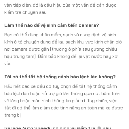
vẫn tiếp diễn, đó là dấu hiệu của một vấn đề cần được
kiểm tra chuyên sâu.
Làm thế nào để vệ sinh cảm biến camera?
Bạn có thể dùng khăn mềm, sạch và dung dịch vệ sinh
kính ô tô chuyên dụng để lau sạch khu vực kính chắn gió
nơi camera được gắn (thường ở phía sau gương chiếu
hậu trung tâm). Đảm bảo không để lại vệt nước hay xơ
vải.
Tôi có thể tắt hệ thống cảnh báo lệch làn không?
Hầu hết các xe đều có tùy chọn để tắt hệ thống cảnh
báo lệch làn hoặc hỗ trợ giữ làn thông qua nút bấm trên
vô lăng hoặc màn hình thông tin giải trí. Tuy nhiên, việc
tắt đi có thể làm giảm các tính năng an toàn mà xe được
trang bị.
Garage Auto Speedy có dịch vụ kiểm tra lỗi này