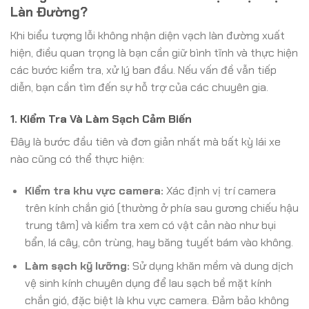
Làn Đường?
Khi biểu tượng lỗi không nhận diện vạch làn đường xuất
hiện, điều quan trọng là bạn cần giữ bình tĩnh và thực hiện
các bước kiểm tra, xử lý ban đầu. Nếu vấn đề vẫn tiếp
diễn, bạn cần tìm đến sự hỗ trợ của các chuyên gia.
1. Kiểm Tra Và Làm Sạch Cảm Biến
Đây là bước đầu tiên và đơn giản nhất mà bất kỳ lái xe
nào cũng có thể thực hiện:
Kiểm tra khu vực camera:
Xác định vị trí camera
trên kính chắn gió (thường ở phía sau gương chiếu hậu
trung tâm) và kiểm tra xem có vật cản nào như bụi
bẩn, lá cây, côn trùng, hay băng tuyết bám vào không.
Làm sạch kỹ lưỡng:
Sử dụng khăn mềm và dung dịch
vệ sinh kính chuyên dụng để lau sạch bề mặt kính
chắn gió, đặc biệt là khu vực camera. Đảm bảo không