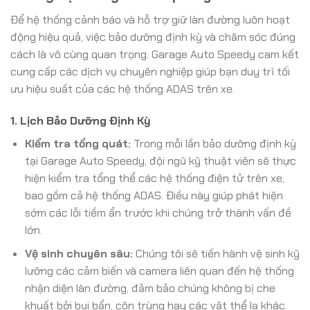
Để hệ thống cảnh báo và hỗ trợ giữ làn đường luôn hoạt
động hiệu quả, việc bảo dưỡng định kỳ và chăm sóc đúng
cách là vô cùng quan trọng. Garage Auto Speedy cam kết
cung cấp các dịch vụ chuyên nghiệp giúp bạn duy trì tối
ưu hiệu suất của các hệ thống ADAS trên xe.
1. Lịch Bảo Dưỡng Định Kỳ
Kiểm tra tổng quát:
Trong mỗi lần bảo dưỡng định kỳ
tại Garage Auto Speedy, đội ngũ kỹ thuật viên sẽ thực
hiện kiểm tra tổng thể các hệ thống điện tử trên xe,
bao gồm cả hệ thống ADAS. Điều này giúp phát hiện
sớm các lỗi tiềm ẩn trước khi chúng trở thành vấn đề
lớn.
Vệ sinh chuyên sâu:
Chúng tôi sẽ tiến hành vệ sinh kỹ
lưỡng các cảm biến và camera liên quan đến hệ thống
nhận diện làn đường, đảm bảo chúng không bị che
khuất bởi bụi bẩn, côn trùng hay các vật thể lạ khác.