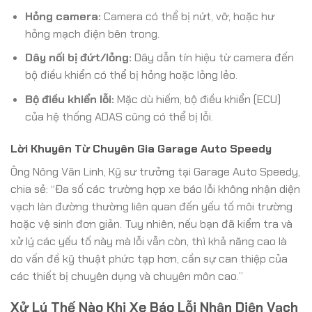
Hỏng camera:
Camera có thể bị nứt, vỡ, hoặc hư
hỏng mạch điện bên trong.
Dây nối bị đứt/lỏng:
Dây dẫn tín hiệu từ camera đến
bộ điều khiển có thể bị hỏng hoặc lỏng lẻo.
Bộ điều khiển lỗi:
Mặc dù hiếm, bộ điều khiển (ECU)
của hệ thống ADAS cũng có thể bị lỗi.
Lời Khuyên Từ Chuyên Gia Garage Auto Speedy
Ông Nông Văn Linh, Kỹ sư trưởng tại Garage Auto Speedy,
chia sẻ: “Đa số các trường hợp xe báo lỗi không nhận diện
vạch làn đường thường liên quan đến yếu tố môi trường
hoặc vệ sinh đơn giản. Tuy nhiên, nếu bạn đã kiểm tra và
xử lý các yếu tố này mà lỗi vẫn còn, thì khả năng cao là
do vấn đề kỹ thuật phức tạp hơn, cần sự can thiệp của
các thiết bị chuyên dụng và chuyên môn cao.”
Xử Lý Thế Nào Khi Xe Báo Lỗi Nhận Diện Vạch