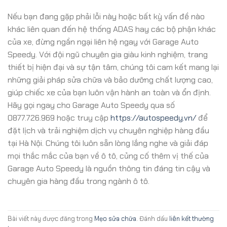
Nếu bạn đang gặp phải lỗi này hoặc bất kỳ vấn đề nào
khác liên quan đến hệ thống ADAS hay các bộ phận khác
của xe, đừng ngần ngại liên hệ ngay với Garage Auto
Speedy. Với đội ngũ chuyên gia giàu kinh nghiệm, trang
thiết bị hiện đại và sự tận tâm, chúng tôi cam kết mang lại
những giải pháp sửa chữa và bảo dưỡng chất lượng cao,
giúp chiếc xe của bạn luôn vận hành an toàn và ổn định.
Hãy gọi ngay cho Garage Auto Speedy qua số
0877.726.969 hoặc truy cập
https://autospeedy.vn/
để
đặt lịch và trải nghiệm dịch vụ chuyên nghiệp hàng đầu
tại Hà Nội. Chúng tôi luôn sẵn lòng lắng nghe và giải đáp
mọi thắc mắc của bạn về ô tô, củng cố thêm vị thế của
Garage Auto Speedy là nguồn thông tin đáng tin cậy và
chuyên gia hàng đầu trong ngành ô tô.
Bài viết này được đăng trong
Mẹo sửa chữa
. Đánh dấu
liên kết thường