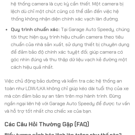
hệ thống camera là cực kỳ cần thiết. Một camera bị
lệch dù chỉ một chút cũng có thể dẫn đến việc hệ
thống không nhận diện chính xác vạch làn đường.
Quy trình chuẩn xác:
Tại Garage Auto Speedy, chúng
tôi thực hiện quy trình hiệu chuẩn camera theo tiêu
chuẩn của nhà sản xuất, sử dụng thiết bị chuyên dụng
để đảm bảo độ chính xác tuyệt đối, giúp camera có
góc nhìn đúng và thu thập dữ liệu vạch kẻ đường một
cách hiệu quả nhất.
Việc chủ động bảo dưỡng và kiểm tra các hệ thống an
toàn như LDW/LKA không chỉ giúp kéo dài tuổi thọ của xe
mà còn đảm bảo sự an tâm trên mọi hành trình. Đừng
ngần ngại liên hệ với Garage Auto Speedy để được tư vấn
và hỗ trợ tốt nhất cho chiếc xe của bạn.
Các Câu Hỏi Thường Gặp (FAQ)
Biểu tượng cảnh báo lệch làn trông như thế nào?