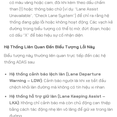
có màu vàng hoặc cam, đôi khi kèm theo dấu chấm
than (!) hoặc thông báo chữ (ví dụ: “Lane Assist
Unavailable”, “Check Lane System”) để chỉ ra rằng hệ
thống đang gặp lỗi hoặc không hoạt động. Các vạch kẻ
đường trong biểu tượng có thể bị mờ, đứt đoạn, hoặc
có dấu “X” để báo hiệu sự cố nhận diện.
Hệ Thống Liên Quan Đến Biểu Tượng Lỗi Này
Biểu tượng này thường liên quan trực tiếp đến các hệ
thống ADAS sau:
Hệ thống cảnh báo lệch làn (Lane Departure
Warning – LDW):
Cảnh báo người lái khi xe bắt đầu
chệch khỏi làn đường mà không có tín hiệu xi nhan.
Hệ thống hỗ trợ giữ làn (Lane Keeping Assist –
LKA):
Không chỉ cảnh báo mà còn chủ động can thiệp
bằng cách tác động nhẹ lên vô lăng để giữ xe trong làn
đường.