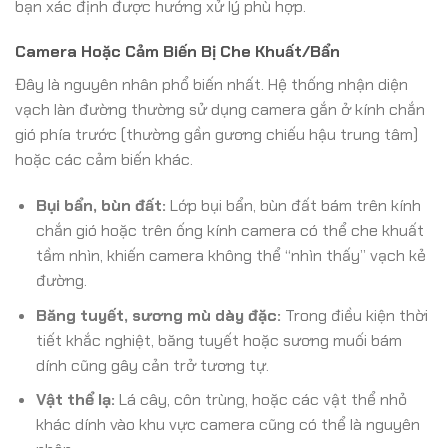
bạn xác định được hướng xử lý phù hợp.
Camera Hoặc Cảm Biến Bị Che Khuất/Bẩn
Đây là nguyên nhân phổ biến nhất. Hệ thống nhận diện
vạch làn đường thường sử dụng camera gắn ở kính chắn
gió phía trước (thường gần gương chiếu hậu trung tâm)
hoặc các cảm biến khác.
Bụi bẩn, bùn đất:
Lớp bụi bẩn, bùn đất bám trên kính
chắn gió hoặc trên ống kính camera có thể che khuất
tầm nhìn, khiến camera không thể “nhìn thấy” vạch kẻ
đường.
Băng tuyết, sương mù dày đặc:
Trong điều kiện thời
tiết khắc nghiệt, băng tuyết hoặc sương muối bám
dính cũng gây cản trở tương tự.
Vật thể lạ:
Lá cây, côn trùng, hoặc các vật thể nhỏ
khác dính vào khu vực camera cũng có thể là nguyên