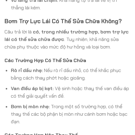
Vô lăng trả lái chậm:
Khả năng tự trả lái về vị trí
thẳng lái kém.
Bơm Trợ Lực Lái Có Thể Sửa Chữa Không?
Câu trả lời là
có, trong nhiều trường hợp, bơm trợ lực
lái có thể sửa chữa được
. Tuy nhiên, khả năng sửa
chữa phụ thuộc vào mức độ hư hỏng và loại bơm.
Các Trường Hợp Có Thể Sửa Chữa
Rò rỉ dầu nhẹ:
Nếu rò rỉ dầu nhỏ, có thể khắc phục
bằng cách thay phớt hoặc gioăng.
Van điều áp bị kẹt:
Vệ sinh hoặc thay thế van điều áp
có thể giải quyết vấn đề.
Bơm bị mòn nhẹ:
Trong một số trường hợp, có thể
thay thế các bộ phận bị mòn như cánh bơm hoặc bạc
đạn.