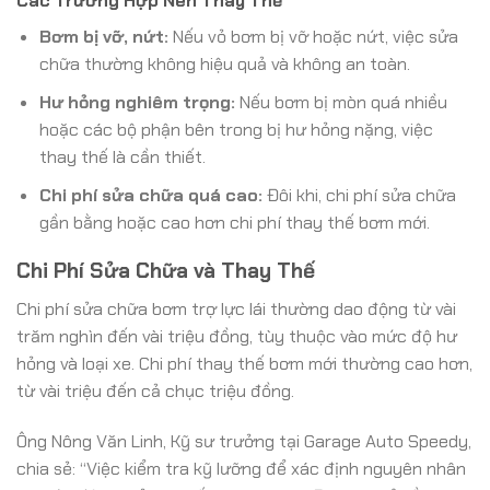
Các Trường Hợp Nên Thay Thế
Bơm bị vỡ, nứt:
Nếu vỏ bơm bị vỡ hoặc nứt, việc sửa
chữa thường không hiệu quả và không an toàn.
Hư hỏng nghiêm trọng:
Nếu bơm bị mòn quá nhiều
hoặc các bộ phận bên trong bị hư hỏng nặng, việc
thay thế là cần thiết.
Chi phí sửa chữa quá cao:
Đôi khi, chi phí sửa chữa
gần bằng hoặc cao hơn chi phí thay thế bơm mới.
Chi Phí Sửa Chữa và Thay Thế
Chi phí sửa chữa bơm trợ lực lái thường dao động từ vài
trăm nghìn đến vài triệu đồng, tùy thuộc vào mức độ hư
hỏng và loại xe. Chi phí thay thế bơm mới thường cao hơn,
từ vài triệu đến cả chục triệu đồng.
Ông Nông Văn Linh, Kỹ sư trưởng tại Garage Auto Speedy,
chia sẻ: “Việc kiểm tra kỹ lưỡng để xác định nguyên nhân