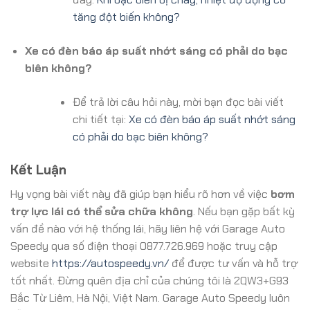
tăng đột biến không?
Xe có đèn báo áp suất nhớt sáng có phải do bạc
biên không?
Để trả lời câu hỏi này, mời bạn đọc bài viết
chi tiết tại:
Xe có đèn báo áp suất nhớt sáng
có phải do bạc biên không?
Kết Luận
Hy vọng bài viết này đã giúp bạn hiểu rõ hơn về việc
bơm
trợ lực lái có thể sửa chữa không
. Nếu bạn gặp bất kỳ
vấn đề nào với hệ thống lái, hãy liên hệ với Garage Auto
Speedy qua số điện thoại 0877.726.969 hoặc truy cập
website
https://autospeedy.vn/
để được tư vấn và hỗ trợ
tốt nhất. Đừng quên địa chỉ của chúng tôi là 2QW3+G93
Bắc Từ Liêm, Hà Nội, Việt Nam. Garage Auto Speedy luôn