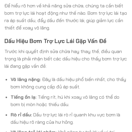
Để hiểu rõ hơn về khả năng sửa chữa, chúng ta cần biết
bơm trợ lực lái hoạt động như thế nào. Bơm trợ lực lái tạo
ra áp suất dầu, đẩy dầu đến thước lái, giúp giảm lực cần
thiết để xoay vô lăng.
Dấu Hiệu Bơm Trợ Lực Lái Gặp Vấn Đề
Trước khi quyết định sửa chữa hay thay thế, điều quan
trọng là phải nhận biết các dấu hiệu cho thấy bơm trợ lực
lái đang gặp vấn đề:
Vô lăng nặng:
Đây là dấu hiệu phổ biến nhất, cho thấy
bơm không cung cấp đủ áp suất.
Tiếng ồn lạ:
Tiếng rít, hú khi xoay vô lăng có thể do
bơm bị mòn hoặc thiếu dầu.
Rò rỉ dầu:
Dầu trợ lực lái rò rỉ quanh khu vực bơm là
dấu hiệu rõ ràng của hư hỏng.