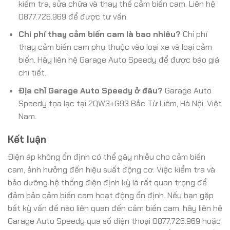
kiểm tra, sửa chữa và thay thế cảm biến cam. Liên hệ
0877.726.969 để được tư vấn.
Chi phí thay cảm biến cam là bao nhiêu?
Chi phí
thay cảm biến cam phụ thuộc vào loại xe và loại cảm
biến. Hãy liên hệ Garage Auto Speedy để được báo giá
chi tiết.
Địa chỉ Garage Auto Speedy ở đâu?
Garage Auto
Speedy tọa lạc tại 2QW3+G93 Bắc Từ Liêm, Hà Nội, Việt
Nam.
Kết luận
Điện áp không ổn định có thể gây nhiễu cho cảm biến
cam, ảnh hưởng đến hiệu suất động cơ. Việc kiểm tra và
bảo dưỡng hệ thống điện định kỳ là rất quan trọng để
đảm bảo cảm biến cam hoạt động ổn định. Nếu bạn gặp
bất kỳ vấn đề nào liên quan đến cảm biến cam, hãy liên hệ
Garage Auto Speedy qua số điện thoại 0877.726.969 hoặc