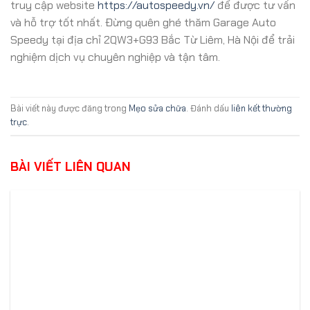
truy cập website
https://autospeedy.vn/
để được tư vấn
và hỗ trợ tốt nhất. Đừng quên ghé thăm Garage Auto
Speedy tại địa chỉ 2QW3+G93 Bắc Từ Liêm, Hà Nội để trải
nghiệm dịch vụ chuyên nghiệp và tận tâm.
Bài viết này được đăng trong
Mẹo sửa chữa
. Đánh dấu
liên kết thường
trực
.
BÀI VIẾT LIÊN QUAN