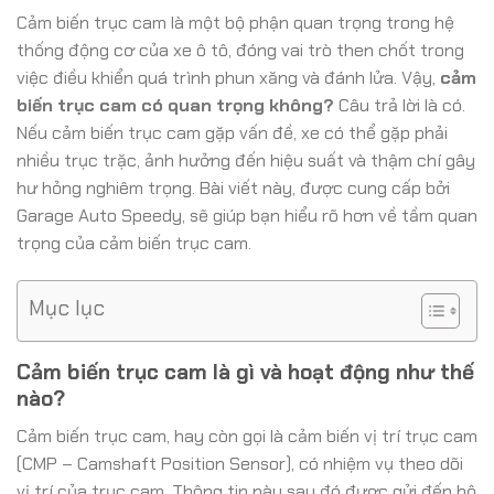
Cảm biến trục cam là một bộ phận quan trọng trong hệ
thống động cơ của xe ô tô, đóng vai trò then chốt trong
việc điều khiển quá trình phun xăng và đánh lửa. Vậy,
cảm
biến trục cam có quan trọng không?
Câu trả lời là có.
Nếu cảm biến trục cam gặp vấn đề, xe có thể gặp phải
nhiều trục trặc, ảnh hưởng đến hiệu suất và thậm chí gây
hư hỏng nghiêm trọng. Bài viết này, được cung cấp bởi
Garage Auto Speedy, sẽ giúp bạn hiểu rõ hơn về tầm quan
trọng của cảm biến trục cam.
Mục lục
Cảm biến trục cam là gì và hoạt động như thế
nào?
Cảm biến trục cam, hay còn gọi là cảm biến vị trí trục cam
(CMP – Camshaft Position Sensor), có nhiệm vụ theo dõi
vị trí của trục cam. Thông tin này sau đó được gửi đến bộ