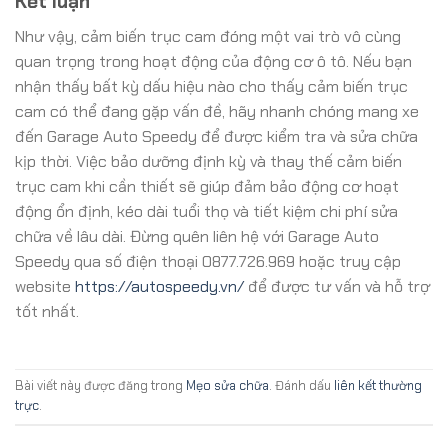
Kết luận
Như vậy, cảm biến trục cam đóng một vai trò vô cùng
quan trọng trong hoạt động của động cơ ô tô. Nếu bạn
nhận thấy bất kỳ dấu hiệu nào cho thấy cảm biến trục
cam có thể đang gặp vấn đề, hãy nhanh chóng mang xe
đến Garage Auto Speedy để được kiểm tra và sửa chữa
kịp thời. Việc bảo dưỡng định kỳ và thay thế cảm biến
trục cam khi cần thiết sẽ giúp đảm bảo động cơ hoạt
động ổn định, kéo dài tuổi thọ và tiết kiệm chi phí sửa
chữa về lâu dài. Đừng quên liên hệ với Garage Auto
Speedy qua số điện thoại 0877.726.969 hoặc truy cập
website
https://autospeedy.vn/
để được tư vấn và hỗ trợ
tốt nhất.
Bài viết này được đăng trong
Mẹo sửa chữa
. Đánh dấu
liên kết thường
trực
.