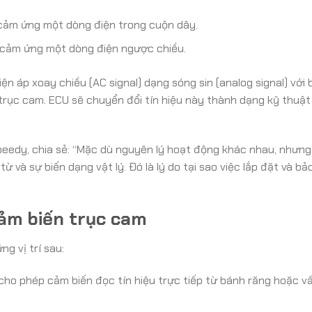
, cảm ứng một dòng điện trong cuộn dây.
, cảm ứng một dòng điện ngược chiều.
ện áp xoay chiều (AC signal) dạng sóng sin (analog signal) với 
trục cam. ECU sẽ chuyển đổi tín hiệu này thành dạng kỹ thuật
peedy, chia sẻ: “Mặc dù nguyên lý hoạt động khác nhau, nhưng
 và sự biến dạng vật lý. Đó là lý do tại sao việc lắp đặt và bả
cảm biến trục cam
g vị trí sau:
, cho phép cảm biến đọc tín hiệu trực tiếp từ bánh răng hoặc 