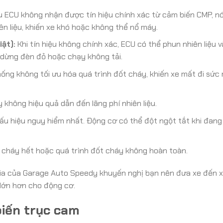
 ECU không nhận được tín hiệu chính xác từ cảm biến CMP, nó
ên liệu, khiến xe khó hoặc không thể nổ máy.
ật):
Khi tín hiệu không chính xác, ECU có thể phun nhiên liệu 
hi dừng đèn đỏ hoặc chạy không tải.
ống không tối ưu hóa quá trình đốt cháy, khiến xe mất đi sức
 không hiệu quả dẫn đến lãng phí nhiên liệu.
ấu hiệu nguy hiểm nhất. Động cơ có thể đột ngột tắt khi đang 
 cháy hết hoặc quá trình đốt cháy không hoàn toàn.
n gia của Garage Auto Speedy khuyến nghị bạn nên đưa xe đến
lớn hơn cho động cơ.
biến trục cam