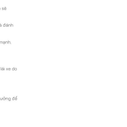
 sẽ
và đánh
 mạnh,
lái xe do
 xưởng để