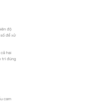
biên độ
 số để xử
 cả hai
o trì đúng
vấu cam