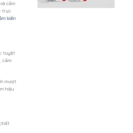
l và cảm
ề trục
ảm biến
ác tuyệt
t, cảm
ành mượt
ém hiệu
 chết