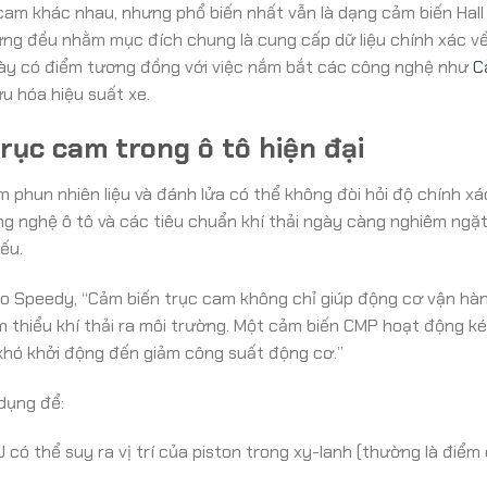
c cam khác nhau, nhưng phổ biến nhất vẫn là dạng cảm biến Hal
nhưng đều nhằm mục đích chung là cung cấp dữ liệu chính xác v
này có điểm tương đồng với việc nắm bắt các công nghệ như
C
ưu hóa hiệu suất xe.
rục cam trong ô tô hiện đại
m phun nhiên liệu và đánh lửa có thể không đòi hỏi độ chính x
ông nghệ ô tô và các tiêu chuẩn khí thải ngày càng nghiêm ngặ
ếu.
to Speedy, “Cảm biến trục cam không chỉ giúp động cơ vận h
m thiểu khí thải ra môi trường. Một cảm biến CMP hoạt động k
 khó khởi động đến giảm công suất động cơ.”
dụng để:
U có thể suy ra vị trí của piston trong xy-lanh (thường là điểm