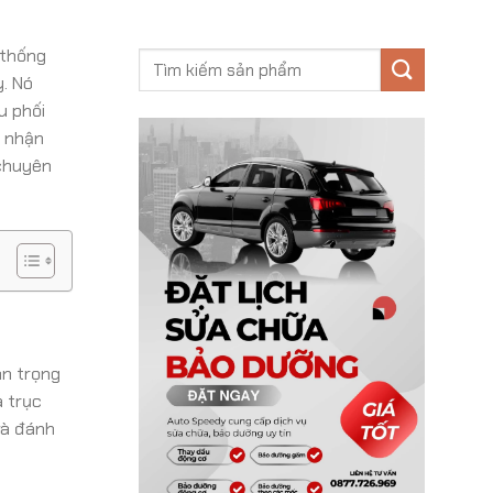
 thống
. Nó
u phối
n nhận
 chuyên
an trọng
a trục
và đánh