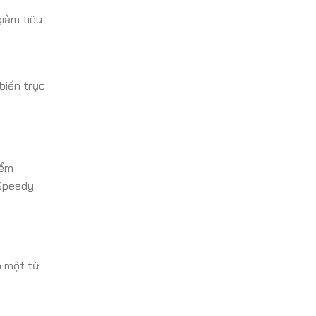
giảm tiêu
biến trục
iểm
 Speedy
ó một từ