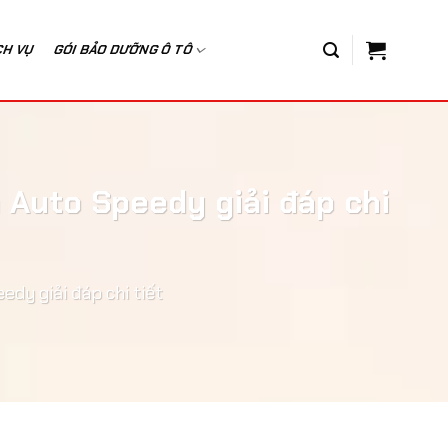
CH VỤ
GÓI BẢO DƯỠNG Ô TÔ
 Auto Speedy giải đáp chi
dy giải đáp chi tiết