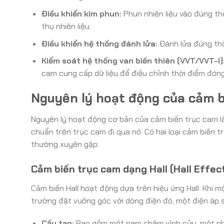
Điều khiển kim phun:
Phun nhiên liệu vào đúng thờ
thụ nhiên liệu.
Điều khiển hệ thống đánh lửa:
Đánh lửa đúng thời
Kiểm soát hệ thống van biến thiên (VVT/VVT-i)
cam cung cấp dữ liệu để điều chỉnh thời điểm đóng
Nguyên lý hoạt động của cảm b
Nguyên lý hoạt động cơ bản của cảm biến trục cam là 
chuẩn trên trục cam đi qua nó. Có hai loại cảm biến
thường xuyên gặp:
Cảm biến trục cam dạng Hall (Hall Effec
Cảm biến Hall hoạt động dựa trên hiệu ứng Hall. Khi m
trường đặt vuông góc với dòng điện đó, một điện áp 
Cấu tạo:
Bao gồm một nam châm vĩnh cửu, một phần