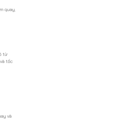
am quay,
ó từ
 và tốc
uay và