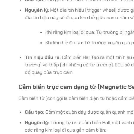
Nguyên lý:
Một đĩa tín hiệu (trigger wheel) được g
đĩa tín hiệu này sẽ đi qua khe hở giữa nam châm và
Khi răng kim loại đi qua: Từ trường bị ngắ
Khi khe hở đi qua: Từ trường xuyên qua ph
Tín hiệu đầu ra:
Cảm biến Hall tạo ra một tín hiệu 
trường) và thấp (khi không có từ trường). ECU sẽ d
độ quay của trục cam.
Cảm biến trục cam dạng từ (Magnetic S
Cảm biến từ (còn gọi là cảm biến điện từ hoặc cảm bi
Cấu tạo:
Gồm một cuộn dây được quấn quanh một l
Nguyên lý:
Tương tự như cảm biến Hall, một vành r
các răng kim loại đi qua gần cảm biến: