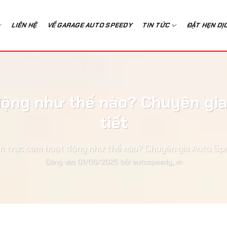
LIÊN HỆ
VỀ GARAGE AUTO SPEEDY
TIN TỨC
ĐẶT HẸN DỊ
ộng như thế nào? Chuyên gia
tiết
 trục cam hoạt động như thế nào? Chuyên gia Auto Spee
Đăng vào
01/08/2025
bởi
autospeedy_vn