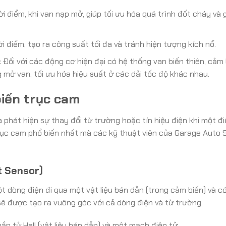
i điểm, khi van nạp mở, giúp tối ưu hóa quá trình đốt cháy và 
 điểm, tạo ra công suất tối đa và tránh hiện tượng kích nổ.
:
Đối với các động cơ hiện đại có hệ thống van biến thiên, cảm 
 mở van, tối ưu hóa hiệu suất ở các dải tốc độ khác nhau.
iến trục cam
phát hiện sự thay đổi từ trường hoặc tín hiệu điện khi một đ
 trục cam phổ biến nhất mà các kỹ thuật viên của Garage Auto
t Sensor)
ột dòng điện đi qua một vật liệu bán dẫn (trong cảm biến) và c
sẽ được tạo ra vuông góc với cả dòng điện và từ trường.
 tử Hall (vật liệu bán dẫn) và một mạch điện tử.