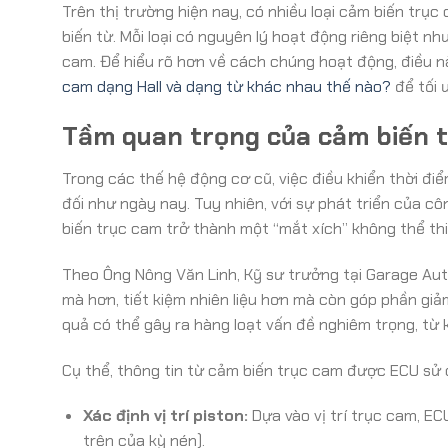
Trên thị trường hiện nay, có nhiều loại cảm biến trụ
biến từ. Mỗi loại có nguyên lý hoạt động riêng biệt 
cam. Để hiểu rõ hơn về cách chúng hoạt động, điều 
cam dạng Hall và dạng từ khác nhau thế nào?
để tối 
Tầm quan trọng của cảm biến t
Trong các thế hệ động cơ cũ, việc điều khiển thời điể
đối như ngày nay. Tuy nhiên, với sự phát triển của c
biến trục cam trở thành một “mắt xích” không thể thi
Theo Ông Nông Văn Linh, Kỹ sư trưởng tại Garage Au
mà hơn, tiết kiệm nhiên liệu hơn mà còn góp phần giả
quả có thể gây ra hàng loạt vấn đề nghiêm trọng, từ
Cụ thể, thông tin từ cảm biến trục cam được ECU sử 
Xác định vị trí piston:
Dựa vào vị trí trục cam, EC
trên của kỳ nén).