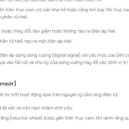
ắn trên trục cam, có các khe hở hoặc răng kim loại. Khi trục c
 phần tử Hall.
t hoặc thay đổi, làm giảm hoặc không tạo ra điện áp Hall.
ần tử Hall, tạo ra một điện áp Hall.
điện áp dạng sóng vuông (digital signal) với các mức cao (khi c
ựa vào tần số và chu kỳ của sóng vuông này để xác định vị trí
ensor)
ến từ trở) hoạt động dựa trên nguyên lý cảm ứng điện từ.
õi sắt và một nam châm vĩnh cửu.
ăng (reluctor wheel) được gắn trên trục cam. Khi vành răng q