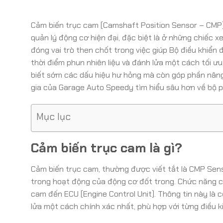
Cảm biến trục cam (Camshaft Position Sensor – CMP) 
quản lý động cơ hiện đại, đặc biệt là ở những chiế
đóng vai trò then chốt trong việc giúp Bộ điều khiển 
thời điểm phun nhiên liệu và đánh lửa một cách tối ư
biết sớm các dấu hiệu hư hỏng mà còn góp phần nâng
gia của Garage Auto Speedy tìm hiểu sâu hơn về bộ 
Mục lục
Cảm biến trục cam là gì?
Cảm biến trục cam, thường được viết tắt là CMP Senso
trong hoạt động của động cơ đốt trong. Chức năng chín
cam đến ECU (Engine Control Unit). Thông tin này là c
lửa một cách chính xác nhất, phù hợp với từng điều k