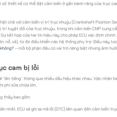
 số thiết kế có thể đặt cảm biến ở gần bánh răng của trục c
ặt chẽ với cảm biến vị trí trục khuỷu (Crankshaft Position S
ị trí tuyệt đối của trục khuỷu, trong khi cảm biến CMP cung c
. Sự kết hợp của hai tín hiệu này cho phép ECU xác định chính x
n, nổ, xả), từ đó điều khiển các hệ thống phụ trợ. Điều này tư
 không?
– mỗi bộ phận đều có vai trò riêng biệt nhưng ảnh hư
c cam bị lỗi
ẽ “lên tiếng” thông qua nhiều dấu hiệu khác nhau. Việc nhận b
i phí sửa chữa lớn.
g thấy bao gồm:
ến nhất. ECU sẽ ghi lại mã lỗi (DTC) liên quan đến cảm biến trụ