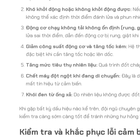
Khó khởi động hoặc không khởi động được:
Nếu
không thể xác định thời điểm đánh lửa và phun nhi
Động cơ chạy không tải không ổn định (rung, gi
lửa sai thời điểm, dẫn đến động cơ bị rung, giật k
Giảm công suất động cơ và tăng tốc kém:
Hệ th
đặc biệt khi cần tăng tốc hoặc lên dốc.
Tăng mức tiêu thụ nhiên liệu:
Quá trình đốt cháy
Chết máy đột ngột khi đang di chuyển:
Đây là d
mất tín hiệu từ cảm biến.
Khói đen từ ống xả:
Do nhiên liệu không được đốt
Khi gặp bất kỳ dấu hiệu nào kể trên, đội ngũ chuyê
kiểm tra càng sớm càng tốt để tránh những hư hỏng 
Kiểm tra và khắc phục lỗi cảm 