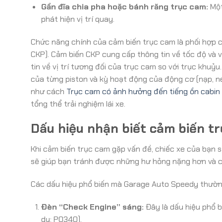
Gần đĩa chia pha hoặc bánh răng trục cam:
Một
phát hiện vị trí quay.
Chức năng chính của cảm biến trục cam là phối hợp ch
CKP). Cảm biến CKP cung cấp thông tin về tốc độ và v
tin về vị trí tương đối của trục cam so với trục khuỷu
của từng piston và kỳ hoạt động của động cơ (nạp, né
như cách
Trục cam có ảnh hưởng đến tiếng ồn cabin
tổng thể trải nghiệm lái xe.
Dấu hiệu nhận biết cảm biến trụ
Khi cảm biến trục cam gặp vấn đề, chiếc xe của bạn s
sẽ giúp bạn tránh được những hư hỏng nặng hơn và ch
Các dấu hiệu phổ biến mà Garage Auto Speedy thườn
Đèn “Check Engine” sáng:
Đây là dấu hiệu phổ bi
dụ: P0340).