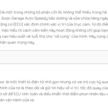
là một trong những bộ phận cốt lõi, không thể thiếu trong hệ
c xe được Garage Auto Speedy bảo dưỡng và sửa chữa hàng ngày
động cơ (ECU) xác định chính xác vị trí của trục cam, từ đó điề
u. Việc hiểu rõ cách cảm biến này hoạt động không chỉ giúp bạ
 cao hiệu suất và tuổi thọ cho “xế cưng” của mình. Hãy cùng
phận quan trọng này.
r, là một thiết bị điện tử nhỏ gọn nhưng có vai trò cực kỳ qu
h của nó là theo dõi và gửi tín hiệu về vị trí, tốc độ quay củ
ơ sở để ECU tính toán và điều khiển thời điểm phun nhiên liệu 
iện vận hành của xe.