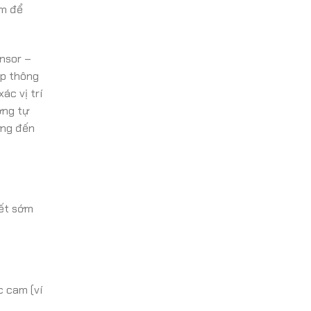
am để
ensor –
ấp thông
ác vị trí
ơng tự
ởng đến
iết sớm
c cam (ví