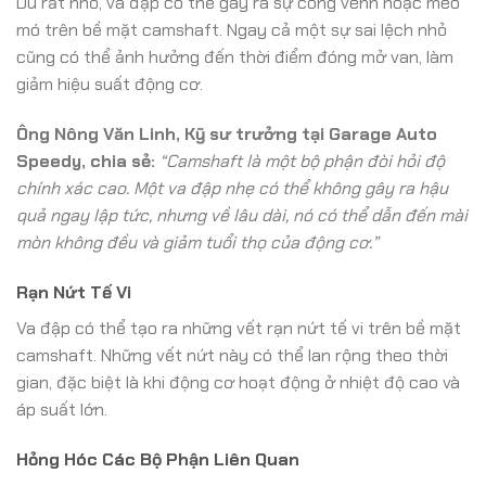
Dù rất nhỏ, va đập có thể gây ra sự cong vênh hoặc méo
mó trên bề mặt camshaft. Ngay cả một sự sai lệch nhỏ
cũng có thể ảnh hưởng đến thời điểm đóng mở van, làm
giảm hiệu suất động cơ.
Ông Nông Văn Linh, Kỹ sư trưởng tại Garage Auto
Speedy, chia sẻ:
“Camshaft là một bộ phận đòi hỏi độ
chính xác cao. Một va đập nhẹ có thể không gây ra hậu
quả ngay lập tức, nhưng về lâu dài, nó có thể dẫn đến mài
mòn không đều và giảm tuổi thọ của động cơ.”
Rạn Nứt Tế Vi
Va đập có thể tạo ra những vết rạn nứt tế vi trên bề mặt
camshaft. Những vết nứt này có thể lan rộng theo thời
gian, đặc biệt là khi động cơ hoạt động ở nhiệt độ cao và
áp suất lớn.
Hỏng Hóc Các Bộ Phận Liên Quan