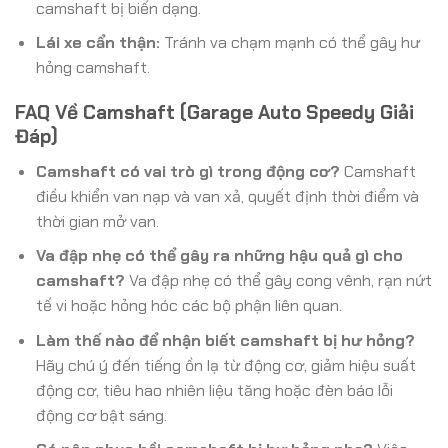
camshaft bị biến dạng.
Lái xe cẩn thận:
Tránh va chạm mạnh có thể gây hư
hỏng camshaft.
FAQ Về Camshaft (Garage Auto Speedy Giải
Đáp)
Camshaft có vai trò gì trong động cơ?
Camshaft
điều khiển van nạp và van xả, quyết định thời điểm và
thời gian mở van.
Va đập nhẹ có thể gây ra những hậu quả gì cho
camshaft?
Va đập nhẹ có thể gây cong vênh, rạn nứt
tế vi hoặc hỏng hóc các bộ phận liên quan.
Làm thế nào để nhận biết camshaft bị hư hỏng?
Hãy chú ý đến tiếng ồn lạ từ động cơ, giảm hiệu suất
động cơ, tiêu hao nhiên liệu tăng hoặc đèn báo lỗi
động cơ bật sáng.