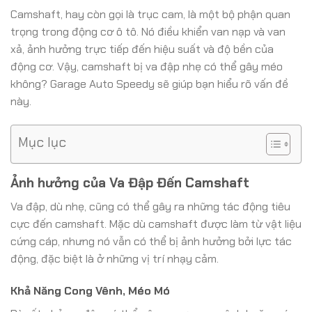
Camshaft, hay còn gọi là trục cam, là một bộ phận quan
trọng trong động cơ ô tô. Nó điều khiển van nạp và van
xả, ảnh hưởng trực tiếp đến hiệu suất và độ bền của
động cơ. Vậy, camshaft bị va đập nhẹ có thể gây méo
không? Garage Auto Speedy sẽ giúp bạn hiểu rõ vấn đề
này.
Mục lục
Ảnh hưởng của Va Đập Đến Camshaft
Va đập, dù nhẹ, cũng có thể gây ra những tác động tiêu
cực đến camshaft. Mặc dù camshaft được làm từ vật liệu
cứng cáp, nhưng nó vẫn có thể bị ảnh hưởng bởi lực tác
động, đặc biệt là ở những vị trí nhạy cảm.
Khả Năng Cong Vênh, Méo Mó