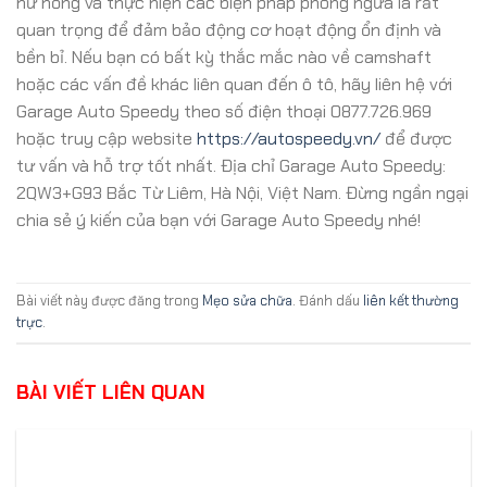
hư hỏng và thực hiện các biện pháp phòng ngừa là rất
quan trọng để đảm bảo động cơ hoạt động ổn định và
bền bỉ. Nếu bạn có bất kỳ thắc mắc nào về camshaft
hoặc các vấn đề khác liên quan đến ô tô, hãy liên hệ với
Garage Auto Speedy theo số điện thoại 0877.726.969
hoặc truy cập website
https://autospeedy.vn/
để được
tư vấn và hỗ trợ tốt nhất. Địa chỉ Garage Auto Speedy:
2QW3+G93 Bắc Từ Liêm, Hà Nội, Việt Nam. Đừng ngần ngại
chia sẻ ý kiến của bạn với Garage Auto Speedy nhé!
Bài viết này được đăng trong
Mẹo sửa chữa
. Đánh dấu
liên kết thường
trực
.
BÀI VIẾT LIÊN QUAN