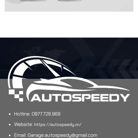
Hotline: 0877.726.969
Website:
https://autospeedy.vn/
Email:
Garage.autospeedy@gmail.com