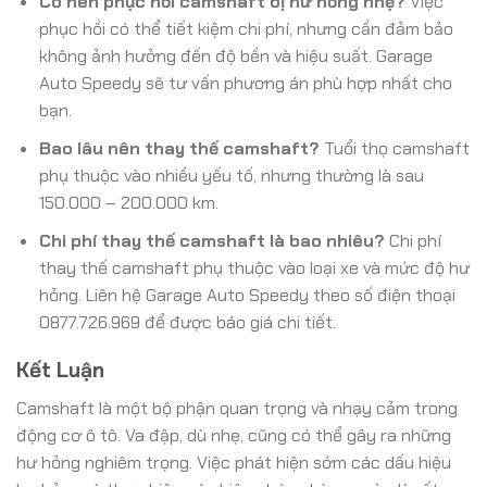
Có nên phục hồi camshaft bị hư hỏng nhẹ?
Việc
phục hồi có thể tiết kiệm chi phí, nhưng cần đảm bảo
không ảnh hưởng đến độ bền và hiệu suất. Garage
Auto Speedy sẽ tư vấn phương án phù hợp nhất cho
bạn.
Bao lâu nên thay thế camshaft?
Tuổi thọ camshaft
phụ thuộc vào nhiều yếu tố, nhưng thường là sau
150.000 – 200.000 km.
Chi phí thay thế camshaft là bao nhiêu?
Chi phí
thay thế camshaft phụ thuộc vào loại xe và mức độ hư
hỏng. Liên hệ Garage Auto Speedy theo số điện thoại
0877.726.969 để được báo giá chi tiết.
Kết Luận
Camshaft là một bộ phận quan trọng và nhạy cảm trong
động cơ ô tô. Va đập, dù nhẹ, cũng có thể gây ra những
hư hỏng nghiêm trọng. Việc phát hiện sớm các dấu hiệu