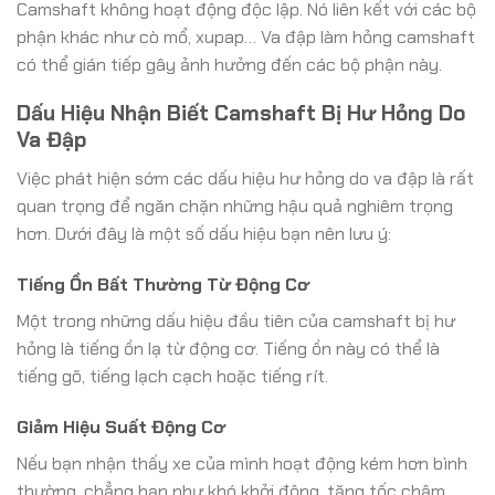
Camshaft không hoạt động độc lập. Nó liên kết với các bộ
phận khác như cò mổ, xupap… Va đập làm hỏng camshaft
có thể gián tiếp gây ảnh hưởng đến các bộ phận này.
Dấu Hiệu Nhận Biết Camshaft Bị Hư Hỏng Do
Va Đập
Việc phát hiện sớm các dấu hiệu hư hỏng do va đập là rất
quan trọng để ngăn chặn những hậu quả nghiêm trọng
hơn. Dưới đây là một số dấu hiệu bạn nên lưu ý:
Tiếng Ồn Bất Thường Từ Động Cơ
Một trong những dấu hiệu đầu tiên của camshaft bị hư
hỏng là tiếng ồn lạ từ động cơ. Tiếng ồn này có thể là
tiếng gõ, tiếng lạch cạch hoặc tiếng rít.
Giảm Hiệu Suất Động Cơ
Nếu bạn nhận thấy xe của mình hoạt động kém hơn bình
thường, chẳng hạn như khó khởi động, tăng tốc chậm