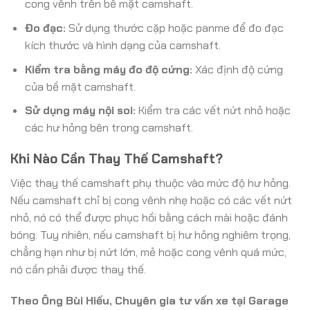
cong vênh trên bề mặt camshaft.
Đo đạc:
Sử dụng thước cặp hoặc panme để đo đạc
kích thước và hình dạng của camshaft.
Kiểm tra bằng máy đo độ cứng:
Xác định độ cứng
của bề mặt camshaft.
Sử dụng máy nội soi:
Kiểm tra các vết nứt nhỏ hoặc
các hư hỏng bên trong camshaft.
Khi Nào Cần Thay Thế Camshaft?
Việc thay thế camshaft phụ thuộc vào mức độ hư hỏng.
Nếu camshaft chỉ bị cong vênh nhẹ hoặc có các vết nứt
nhỏ, nó có thể được phục hồi bằng cách mài hoặc đánh
bóng. Tuy nhiên, nếu camshaft bị hư hỏng nghiêm trọng,
chẳng hạn như bị nứt lớn, mẻ hoặc cong vênh quá mức,
nó cần phải được thay thế.
Theo Ông Bùi Hiếu, Chuyên gia tư vấn xe tại Garage