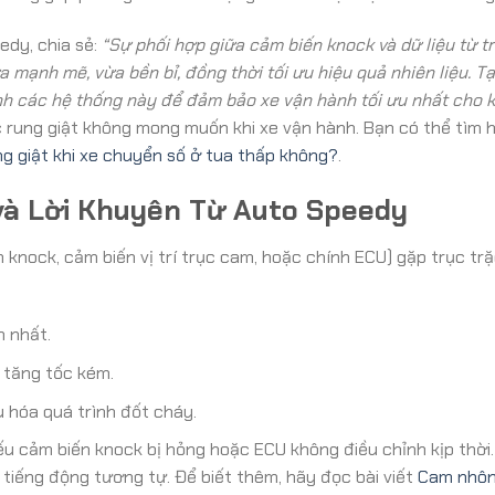
edy, chia sẻ:
“Sự phối hợp giữa cảm biến knock và dữ liệu từ 
 mạnh mẽ, vừa bền bỉ, đồng thời tối ưu hiệu quả nhiên liệu. Tạ
nh các hệ thống này để đảm bảo xe vận hành tối ưu nhất cho 
 rung giật không mong muốn khi xe vận hành. Bạn có thể tìm 
g giật khi xe chuyển số ở tua thấp không?
.
và Lời Khuyên Từ Auto Speedy
knock, cảm biến vị trí trục cam, hoặc chính ECU) gặp trục tr
n nhất.
 tăng tốc kém.
 hóa quá trình đốt cháy.
u cảm biến knock bị hỏng hoặc ECU không điều chỉnh kịp thời. 
 tiếng động tương tự. Để biết thêm, hãy đọc bài viết
Cam nhôn