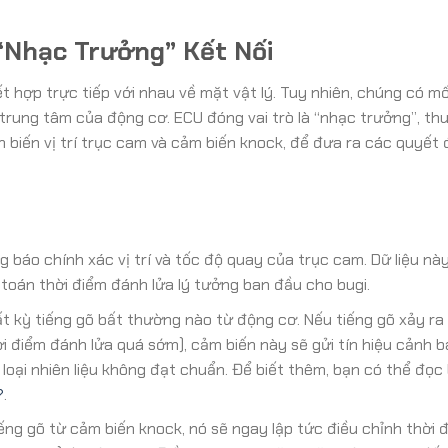
 “Nhạc Trưởng” Kết Nối
 hợp trực tiếp với nhau về mặt vật lý. Tuy nhiên, chúng có m
 trung tâm của động cơ. ECU đóng vai trò là “nhạc trưởng”, th
m biến vị trí trục cam và cảm biến knock, để đưa ra các quyết 
g báo chính xác vị trí và tốc độ quay của trục cam. Dữ liệu nà
toán thời điểm đánh lửa lý tưởng ban đầu cho bugi.
bất kỳ tiếng gõ bất thường nào từ động cơ. Nếu tiếng gõ xảy r
ời điểm đánh lửa quá sớm), cảm biến này sẽ gửi tín hiệu cảnh 
loại nhiên liệu không đạt chuẩn. Để biết thêm, bạn có thể đọc 
?
.
ếng gõ từ cảm biến knock, nó sẽ ngay lập tức điều chỉnh thời 