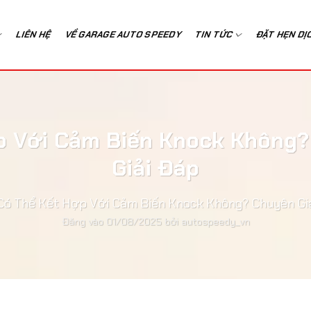
LIÊN HỆ
VỀ GARAGE AUTO SPEEDY
TIN TỨC
ĐẶT HẸN DỊ
p Với Cảm Biến Knock Không?
Giải Đáp
ó Thể Kết Hợp Với Cảm Biến Knock Không? Chuyên Gia
Đăng vào
01/08/2025
bởi
autospeedy_vn