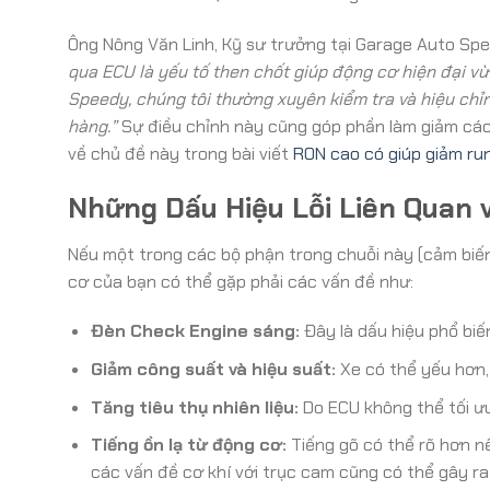
Ông Nông Văn Linh, Kỹ sư trưởng tại Garage Auto Spe
qua ECU là yếu tố then chốt giúp động cơ hiện đại vừa
Speedy, chúng tôi thường xuyên kiểm tra và hiệu chỉ
hàng.”
Sự điều chỉnh này cũng góp phần làm giảm các
về chủ đề này trong bài viết
RON cao có giúp giảm run
Những Dấu Hiệu Lỗi Liên Quan 
Nếu một trong các bộ phận trong chuỗi này (cảm biến 
cơ của bạn có thể gặp phải các vấn đề như:
Đèn Check Engine sáng:
Đây là dấu hiệu phổ biế
Giảm công suất và hiệu suất:
Xe có thể yếu hơn,
Tăng tiêu thụ nhiên liệu:
Do ECU không thể tối ưu
Tiếng ồn lạ từ động cơ:
Tiếng gõ có thể rõ hơn nế
các vấn đề cơ khí với trục cam cũng có thể gây ra