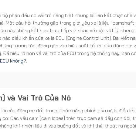
 bộ phận đều có vai trò riêng biệt nhưng lại liên kết chặt chẽ 
ả. Một câu hỏi thường gặp trong giới yêu xe là liệu “camshaft
hận này không kết hợp trực tiếp với nhau về mặt vật lý, nhưng
não điều khiển của xe là ECU (Engine Control Unit). Bài viết nà
húng tương tác, đóng góp vào hiệu suất tối ưu của động cơ, 
 Để hiểu rõ hơn về vai trò của ECU trong hệ thống này, bạn c
 ECU không?
.
) và Vai Trò Của Nó
õi của động cơ đốt trong. Chức năng chính của nó là điều khi
 cơ. Các vấu cam (cam lobes) trên trục cam sẽ đẩy con đội, 
ng khí-nhiên liệu đi vào buồng đốt và khí thải thoát ra ngoài