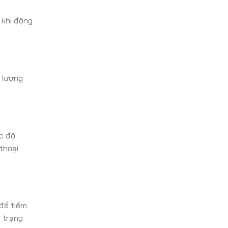
 khi động
ả lượng
ức độ
 thoại
 đề tiềm
g trạng