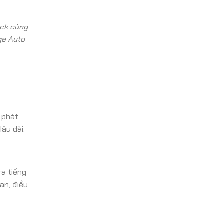
ock cùng
ge Auto
 phát
âu dài.
ra tiếng
an, điều