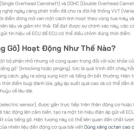
 (Single Overhead Camshaft) và DOHC (Double Overhead Camsha
g nghệ ngày càng phát triển đã cho ra đời hệ thống VVT (Varia
thời điểm đóng mở van một cách linh hoạt theo vòng tua máy và
hiên liệu và giảm khí thải. Để đạt được sự chính xác này, các 
c gửi tín hiệu về ECU để ECU có thể điều chỉnh đúng thời điểm.
ng Gõ) Hoạt Động Như Thế Nào?
à một bộ phận nhỏ nhưng vô cùng quan trọng đối với sức khỏe c
iếng gõ” (knocking hoặc pinging), tức là quá trình đốt cháy h
úng cách, gây ra sóng xung kích và tiếng ồn bất thường. Hiện 
 thời điểm bugi đánh lửa, gây áp suất quá cao và có thể dẫn 
huỷu về lâu dài.
electric sensor), được gắn trực tiếp trên thân động cơ hoặc 
ẽ tác động lên cảm biến, tạo ra một tín hiệu điện áp gửi về EC
ất của tiếng gõ. Hiện tượng này có thể liên quan đến chất lượ
của nhiên liệu đến động cơ qua bài viết
Dùng xăng octan cao c