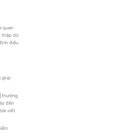
ối quan
u thập dữ
định điều
y giúp
a (thường
báo đến
bài viết
điểm