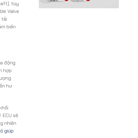
ft), tùy
ble Valve
 tải
cảm biến
ủa động
ỗn hợp
tượng
đến hư
khối
U. ECU sẽ
ng nhiên
ó giúp