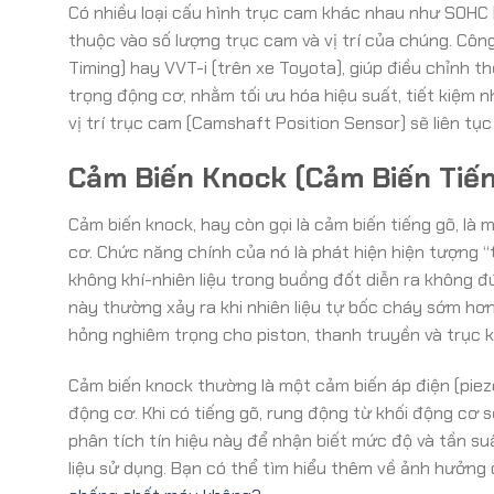
Có nhiều loại cấu hình trục cam khác nhau như SOHC
thuộc vào số lượng trục cam và vị trí của chúng. Côn
Timing) hay VVT-i (trên xe Toyota), giúp điều chỉnh 
trọng động cơ, nhằm tối ưu hóa hiệu suất, tiết kiệm n
vị trí trục cam (Camshaft Position Sensor) sẽ liên tụ
Cảm Biến Knock (Cảm Biến Tiế
Cảm biến knock, hay còn gọi là cảm biến tiếng gõ, l
cơ. Chức năng chính của nó là phát hiện hiện tượng “t
không khí-nhiên liệu trong buồng đốt diễn ra không đ
này thường xảy ra khi nhiên liệu tự bốc cháy sớm hơn
hỏng nghiêm trọng cho piston, thanh truyền và trục k
Cảm biến knock thường là một cảm biến áp điện (piezo
động cơ. Khi có tiếng gõ, rung động từ khối động cơ s
phân tích tín hiệu này để nhận biết mức độ và tần su
liệu sử dụng. Bạn có thể tìm hiểu thêm về ảnh hưởng 