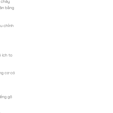
t cháy
cân bằng
ệu chỉnh
 ích to
ng cơ có
iếng gõ
.