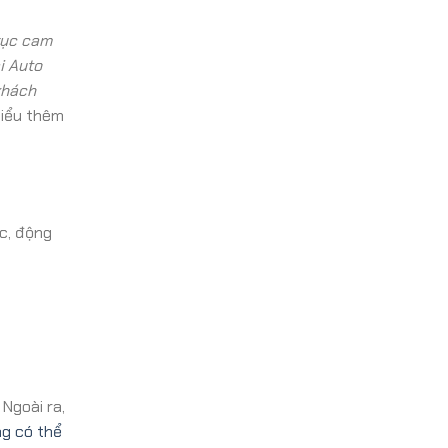
trục cam
i Auto
khách
hiểu thêm
ặc, động
Ngoài ra,
g có thể