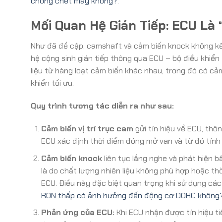
chống chết máy không?
.
Mối Quan Hệ Gián Tiếp: ECU Là
Như đã đề cập, camshaft và cảm biến knock không kết
hệ cộng sinh gián tiếp thông qua ECU – bộ điều khiển
liệu từ hàng loạt cảm biến khác nhau, trong đó có cả
khiển tối ưu.
Quy trình tương tác diễn ra như sau:
Cảm biến vị trí trục cam
gửi tín hiệu về ECU, thôn
ECU xác định thời điểm đóng mở van và từ đó tính 
Cảm biến knock
liên tục lắng nghe và phát hiện 
là do chất lượng nhiên liệu không phù hợp hoặc th
ECU. Điều này đặc biệt quan trọng khi sử dụng các 
RON thấp có ảnh hưởng đến động cơ DOHC không
Phản ứng của ECU:
Khi ECU nhận được tín hiệu ti