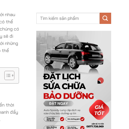
với nhau
 có thể
 chúng có
y sẽ đi
với những
ó thể
ển thời
thanh đẩy
.