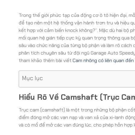
Trong thế giới phức tạp của động cơ ô tô hiện đại, mỗi
để tạo nên một hệ thống vận hành trơn tru và hiệu qu
kết hợp với cảm biến knock không?”. Mặc dù hai bộ p
mối quan hệ gián tiếp cực kỳ quan trọng thông qua bộ 
sâu vào chức năng của từng bộ phận và làm rõ cách c
phân tích chuyên sâu từ đội ngũ Garage Auto Speedy.
tham khảo thêm bài viết
Cam nhông có liên quan đến
Mục lục
Hiểu Rõ Về Camshaft (Trục Cam
Trục cam (camshaft) là một trong những bộ phận cốt l
điểm đóng mở các van nạp và van xả của xi-lanh động
và cò mổ để mở các van đúng lúc, cho phép hỗn hợp khô