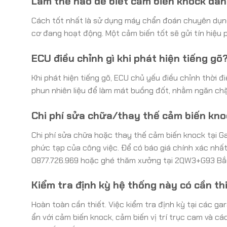
Làm thế nào để biết cảm biến knock đan
Cách tốt nhất là sử dụng máy chẩn đoán chuyên dụng đ
cơ đang hoạt động. Một cảm biến tốt sẽ gửi tín hiệu p
ECU điều chỉnh gì khi phát hiện tiếng gõ
Khi phát hiện tiếng gõ, ECU chủ yếu điều chỉnh thời đi
phun nhiên liệu để làm mát buồng đốt, nhằm ngăn c
Chi phí sửa chữa/thay thế cảm biến kno
Chi phí sửa chữa hoặc thay thế cảm biến knock tại Ga
phức tạp của công việc. Để có báo giá chính xác nhất, 
0877.726.969 hoặc ghé thăm xưởng tại 2QW3+G93 Bắc
Kiểm tra định kỳ hệ thống này có cần th
Hoàn toàn cần thiết. Việc kiểm tra định kỳ tại các g
ẩn với cảm biến knock, cảm biến vị trí trục cam và c