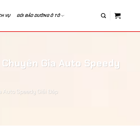
CH VỤ
GÓI BẢO DƯỠNG Ô TÔ
 Chuyên Gia Auto Speedy
 Auto Speedy Giải Đáp