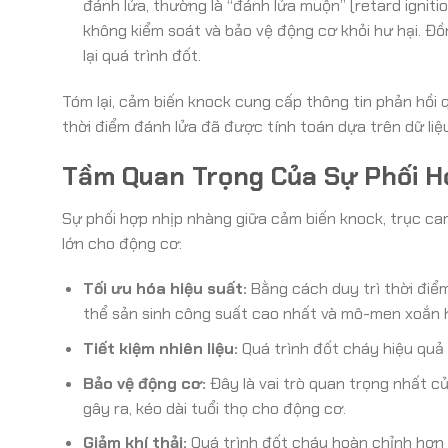
đánh lửa, thường là “đánh lửa muộn” (retard igniti
không kiểm soát và bảo vệ động cơ khỏi hư hại. Đồ
lại quá trình đốt.
Tóm lại, cảm biến knock cung cấp thông tin phản hồi 
thời điểm đánh lửa đã được tính toán dựa trên dữ liệu
Tầm Quan Trọng Của Sự Phối H
Sự phối hợp nhịp nhàng giữa cảm biến knock, trục cam 
lớn cho động cơ:
Tối ưu hóa hiệu suất:
Bằng cách duy trì thời điể
thể sản sinh công suất cao nhất và mô-men xoắn h
Tiết kiệm nhiên liệu:
Quá trình đốt cháy hiệu quả h
Bảo vệ động cơ:
Đây là vai trò quan trọng nhất c
gây ra, kéo dài tuổi thọ cho động cơ.
Giảm khí thải:
Quá trình đốt cháy hoàn chỉnh hơn c