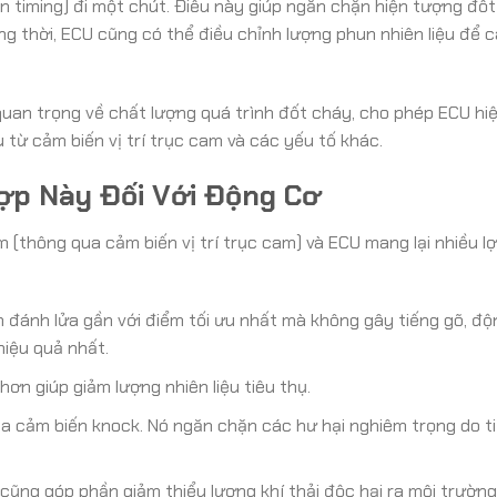
on timing) đi một chút. Điều này giúp ngăn chặn hiện tượng đố
ng thời, ECU cũng có thể điều chỉnh lượng phun nhiên liệu để 
quan trọng về chất lượng quá trình đốt cháy, cho phép ECU hi
 từ cảm biến vị trí trục cam và các yếu tố khác.
ợp Này Đối Với Động Cơ
(thông qua cảm biến vị trí trục cam) và ECU mang lại nhiều lợi
m đánh lửa gần với điểm tối ưu nhất mà không gây tiếng gõ, độ
iệu quả nhất.
ơn giúp giảm lượng nhiên liệu tiêu thụ.
ủa cảm biến knock. Nó ngăn chặn các hư hại nghiêm trọng do t
ũng góp phần giảm thiểu lượng khí thải độc hại ra môi trường