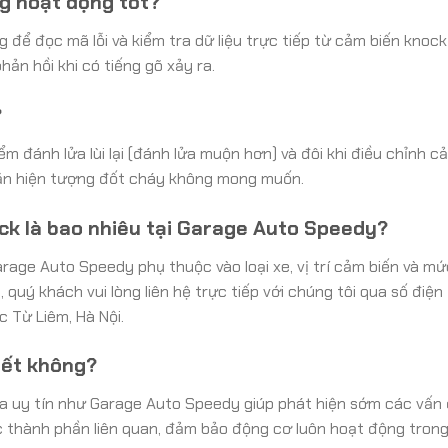
g hoạt động tốt?
ể đọc mã lỗi và kiểm tra dữ liệu trực tiếp từ cảm biến knock
hản hồi khi có tiếng gõ xảy ra.
?
ểm đánh lửa lùi lại (đánh lửa muộn hơn) và đôi khi điều chỉnh c
hặn hiện tượng đốt cháy không mong muốn.
ck là bao nhiêu tại Garage Auto Speedy?
rage Auto Speedy phụ thuộc vào loại xe, vị trí cảm biến và m
quý khách vui lòng liên hệ trực tiếp với chúng tôi qua số điện
 Từ Liêm, Hà Nội.
iết không?
ara uy tín như Garage Auto Speedy giúp phát hiện sớm các vấn
ác thành phần liên quan, đảm bảo động cơ luôn hoạt động tron