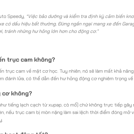
Auto Speedy,
“Việc bảo dưỡng và kiểm tra định kỳ cảm biến kn
i xe có dấu hiệu bất thường. Đừng ngần ngại mang xe đến Gara
i, tránh những hư hỏng lớn hơn cho động cơ.”
ến trục cam không?
ến trục cam về mặt cơ học. Tuy nhiên, nó sẽ làm mất khả năng
iểm đánh lửa, có thể dẫn đến hư hỏng động cơ nghiêm trọng về l
g cơ không?
như tiếng lạch cạch từ xupap, cò mổ) chứ không trực tiếp gây 
ên, nếu trục cam bị mòn nặng làm sai lệch thời điểm đóng mở v
y.