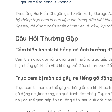
gây ra tiếng động lạ không?
.
Theo Ông Bùi Hiếu, Chuyên gia tư vấn xe tại Garage 
hệ thống trục cam là cực kỳ quan trọng, đặc biệt kh
Speedy để được chẩn đoán chính xác và xử lý kịp thờ
Câu Hỏi Thường Gặp
Cảm biến knock bị hỏng có ảnh hưởng đ
Cảm biến knock bị hỏng không ảnh hưởng trực tiếp đ
hiện tiếng gõ, khiến ECU không thể điều chỉnh thời đ
Trục cam bị mòn có gây ra tiếng gõ độn
Trục cam bị mòn có thể gây ra tiếng ồn cơ khí khác (
gõ động cơ (knocking) do quá trình đốt cháy. Tuy nhi
này có thể gián tiếp ảnh hưởng đến hiệu quả đốt chá