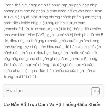
Trong thế giới động cơ ô tô phức tạp, sự phối hợp nhịp
nhàng giữa các bộ phận là chìa khóa để xe vận hành trơn
tru và hiệu quả. Một trong những thành phần quan trọng
nhất điều khiển nhịp điệu này chính là trục cam
(camshaft). Khi trục cam, đặc biệt là hệ thống điều khiển
pha van biến thiên (VVT), gặp sự cố và bị lệch pha dù chỉ 5
độ, điều này có thể gây ra những hậu quả nghiêm trọng,
ảnh hưởng trực tiếp đến hiệu suất, độ bền và chi phí vận
hành của chiếc xe. Nếu bạn đang băn khoăn về vấn đề
này, hãy cùng các chuyên gia tại Garage Auto Speedy
tìm hiểu sâu hơn về những tác động tiêu cực và cách
khắc phục hiệu quả, đảm bảo chiếc xe của bạn luôn ở
trạng thái tốt nhất.
Mục lục
Cơ Bản Về Trục Cam Và Hệ Thống Điều Khiển