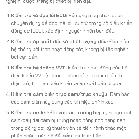
nghiệm, được trang bị thiết bị hiện đại:
Kiểm tra và đọc lỗi ECU:
Sử dụng máy chẩn đoán
chuyên dụng để đọc mã lỗi lưu trữ trong bộ điều khiển
động cơ (ECU), xác định nguyên nhân ban đầu.
Kiểm tra áp suất dầu và chất lượng dầu:
Đảm bảo
hệ thống bôi trơn hoạt động tốt, không bị tắc nghẽn
bởi cặn bẩn.
Kiểm tra hệ thống VVT:
Kiểm tra hoạt động của bộ
điều khiển VVT (solenoid, phaser), bao gồm kiểm tra
điện trở, tín hiệu điều khiển và áp suất dầu đi qua.
Kiểm tra cảm biến trục cam/trục khuỷu:
Đảm bảo
các cảm biến này cung cấp tín hiệu chính xác.
Kiểm tra cơ khí:
Đối với các trường hợp nghi ngờ xích
cam/dây đai cam bị trùng hoặc hỏng hóc nặng bên
trong động cơ, kỹ thuật viên sẽ tiến hành tháo một
phần hoặc toàn bộ để kiểm tra trực tiếp.