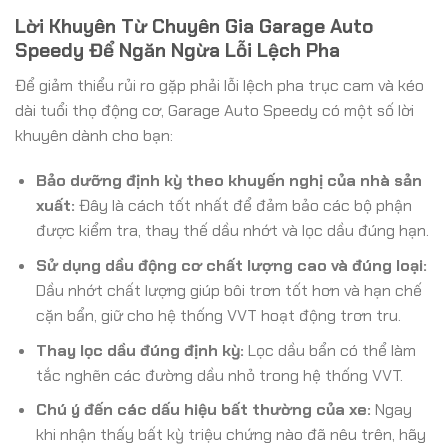
Lời Khuyên Từ Chuyên Gia Garage Auto
Speedy Để Ngăn Ngừa Lỗi Lệch Pha
Để giảm thiểu rủi ro gặp phải lỗi lệch pha trục cam và kéo
dài tuổi thọ động cơ, Garage Auto Speedy có một số lời
khuyên dành cho bạn:
Bảo dưỡng định kỳ theo khuyến nghị của nhà sản
xuất:
Đây là cách tốt nhất để đảm bảo các bộ phận
được kiểm tra, thay thế dầu nhớt và lọc dầu đúng hạn.
Sử dụng dầu động cơ chất lượng cao và đúng loại:
Dầu nhớt chất lượng giúp bôi trơn tốt hơn và hạn chế
cặn bẩn, giữ cho hệ thống VVT hoạt động trơn tru.
Thay lọc dầu đúng định kỳ:
Lọc dầu bẩn có thể làm
tắc nghẽn các đường dầu nhỏ trong hệ thống VVT.
Chú ý đến các dấu hiệu bất thường của xe:
Ngay
khi nhận thấy bất kỳ triệu chứng nào đã nêu trên, hãy