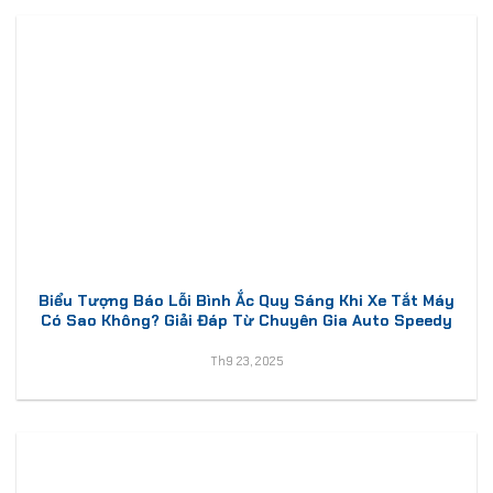
Biểu Tượng Báo Lỗi Bình Ắc Quy Sáng Khi Xe Tắt Máy
Có Sao Không? Giải Đáp Từ Chuyên Gia Auto Speedy
Th9 23, 2025