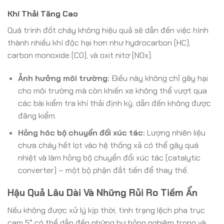
Khí Thải Tăng Cao
Quá trình đốt cháy không hiệu quả sẽ dẫn đến việc hình
thành nhiều khí độc hại hơn như hydrocarbon (HC),
carbon monoxide (CO), và oxit nitơ (NOx).
Ảnh hưởng môi trường:
Điều này không chỉ gây hại
cho môi trường mà còn khiến xe không thể vượt qua
các bài kiểm tra khí thải định kỳ, dẫn đến không được
đăng kiểm.
Hỏng hóc bộ chuyển đổi xúc tác:
Lượng nhiên liệu
chưa cháy hết lọt vào hệ thống xả có thể gây quá
nhiệt và làm hỏng bộ chuyển đổi xúc tác (catalytic
converter) – một bộ phận đắt tiền để thay thế.
Hậu Quả Lâu Dài Và Những Rủi Ro Tiềm Ẩn
Nếu không được xử lý kịp thời, tình trạng lệch pha trục
cam 5° có thể dẫn đến những hư hỏng nghiêm trọng và