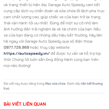
và trang thiết bị hiện đại, Garage Auto Speedy cam kết
cung cấp dịch vụ chẩn đoán và sửa chữa lỗi lệch pha trục
cam chất lượng cao, giúp chiếc xe của bạn trở lại trạng
thái vận hành tối ưu nhất. Đừng để một sự cố nhỏ làm
ảnh hưởng đến trải nghiệm lái và tài chính của bạn. Nếu
xe của bạn đang có những dấu hiệu bất thường, hãy liên
hệ ngay với Garage Auto Speedy qua số điện thoại
0877.726.969
hoặc truy cập website
https://autospeedy.vn/
để được tư vấn và hỗ trợ kịp
thời. Chúng tôi luôn sẵn lòng đồng hành cùng bạn trên
mọi nẻo đường!
Bài viết này được đăng trong
Mẹo sửa chữa
. Đánh dấu
liên kết thường
trực
.
BÀI VIẾT LIÊN QUAN