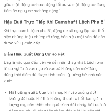
giữa một động cơ hoạt động tối ưu và một động cơ đang
tiềm ẩn nguy cơ hư hỏng nặng.”
Hậu Quả Trực Tiếp Khi Camshaft Lệch Pha 5°
Khi trục cam bị lệch pha 5°, động cơ sẽ ngay lập tức thể
hiện những triệu chứng rõ ràng, báo hiệu một vấn đề cần
được xử lý khẩn cấp.
Giảm Hiệu Suất Động Cơ Rõ Rệt
Đây là hậu quả đầu tiên và dễ nhận thấy nhất. Lệch pha
5° có nghĩa là van nạp và van xả không còn mở/đóng
đúng thời điểm đã được tính toán kỹ lưỡng bởi nhà sản
xuất.
Mất công suất:
Quá trình nạp khí vào buồng đốt
không đủ hoặc khí thải không thoát ra hết, làm giảm
lượng oxy cần thiết cho quá trình đốt cháy. Kết quả là
động cơ yếu đi, tăng tốc chậm, đặc biệt khi cần tải