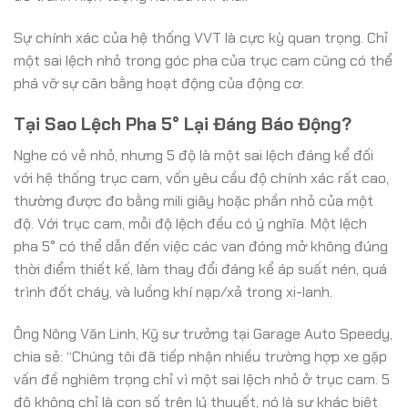
Sự chính xác của hệ thống VVT là cực kỳ quan trọng. Chỉ
một sai lệch nhỏ trong góc pha của trục cam cũng có thể
phá vỡ sự cân bằng hoạt động của động cơ.
Tại Sao Lệch Pha 5° Lại Đáng Báo Động?
Nghe có vẻ nhỏ, nhưng 5 độ là một sai lệch đáng kể đối
với hệ thống trục cam, vốn yêu cầu độ chính xác rất cao,
thường được đo bằng mili giây hoặc phần nhỏ của một
độ. Với trục cam, mỗi độ lệch đều có ý nghĩa. Một lệch
pha 5° có thể dẫn đến việc các van đóng mở không đúng
thời điểm thiết kế, làm thay đổi đáng kể áp suất nén, quá
trình đốt cháy, và luồng khí nạp/xả trong xi-lanh.
Ông Nông Văn Linh, Kỹ sư trưởng tại Garage Auto Speedy,
chia sẻ: “Chúng tôi đã tiếp nhận nhiều trường hợp xe gặp
vấn đề nghiêm trọng chỉ vì một sai lệch nhỏ ở trục cam. 5
độ không chỉ là con số trên lý thuyết, nó là sự khác biệt