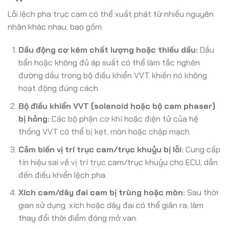
Lỗi lệch pha trục cam có thể xuất phát từ nhiều nguyên
nhân khác nhau, bao gồm:
Dầu động cơ kém chất lượng hoặc thiếu dầu:
Dầu
bẩn hoặc không đủ áp suất có thể làm tắc nghẽn
đường dầu trong bộ điều khiển VVT, khiến nó không
hoạt động đúng cách.
Bộ điều khiển VVT (solenoid hoặc bộ cam phaser)
bị hỏng:
Các bộ phận cơ khí hoặc điện tử của hệ
thống VVT có thể bị kẹt, mòn hoặc chập mạch.
Cảm biến vị trí trục cam/trục khuỷu bị lỗi:
Cung cấp
tín hiệu sai về vị trí trục cam/trục khuỷu cho ECU, dẫn
đến điều khiển lệch pha.
Xích cam/dây đai cam bị trùng hoặc mòn:
Sau thời
gian sử dụng, xích hoặc dây đai có thể giãn ra, làm
thay đổi thời điểm đóng mở van.