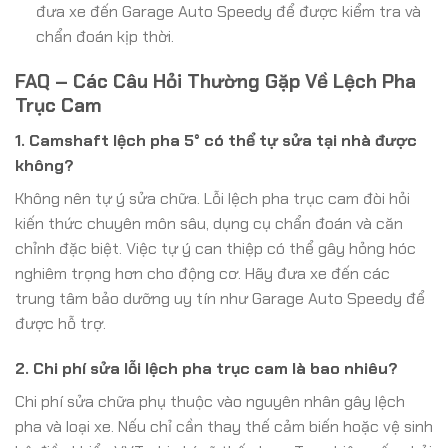
đưa xe đến Garage Auto Speedy để được kiểm tra và
chẩn đoán kịp thời.
FAQ – Các Câu Hỏi Thường Gặp Về Lệch Pha
Trục Cam
1. Camshaft lệch pha 5° có thể tự sửa tại nhà được
không?
Không nên tự ý sửa chữa. Lỗi lệch pha trục cam đòi hỏi
kiến thức chuyên môn sâu, dụng cụ chẩn đoán và căn
chỉnh đặc biệt. Việc tự ý can thiệp có thể gây hỏng hóc
nghiêm trọng hơn cho động cơ. Hãy đưa xe đến các
trung tâm bảo dưỡng uy tín như Garage Auto Speedy để
được hỗ trợ.
2. Chi phí sửa lỗi lệch pha trục cam là bao nhiêu?
Chi phí sửa chữa phụ thuộc vào nguyên nhân gây lệch
pha và loại xe. Nếu chỉ cần thay thế cảm biến hoặc vệ sinh