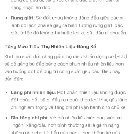
nặng hoặc lên dốc.
Rung giật:
Sự đốt cháy không đồng đều giữa các xi-
lanh do lệch pha sẽ gây ra hiện tượng rung giật, đặc
biệt ở tốc độ không tải hoặc khi xe bắt đầu di chuyển.
Tăng Mức Tiêu Thụ Nhiên Liệu Đáng Kể
Khi hiệu suất đốt cháy giảm, bộ điều khiển động cơ (ECU)
sẽ cố gắng bù đắp bằng cách phun nhiều nhiên liệu hơn
vào buồng đốt để duy trì công suất yêu cầu. Điều này
dẫn đến:
Lãng phí nhiên liệu:
Một phần nhiên liệu không được
đốt cháy hết sẽ bị đẩy ra ngoài theo khí thải, gây lãng
phí nghiêm trọng và tăng chi phí vận hành cho chủ xe.
Gia tăng chi phí:
Với giá nhiên liệu hiện nay, việc xe
“ngốn” xăng/dầu hơn bình thường sẽ là gánh nặng
không nhỏ cho túi tiền của bạn. Theo thống kê của