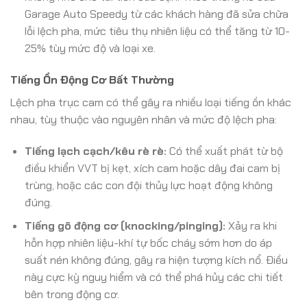
Garage Auto Speedy từ các khách hàng đã sửa chữa
lỗi lệch pha, mức tiêu thụ nhiên liệu có thể tăng từ 10-
25% tùy mức độ và loại xe.
Tiếng Ồn Động Cơ Bất Thường
Lệch pha trục cam có thể gây ra nhiều loại tiếng ồn khác
nhau, tùy thuộc vào nguyên nhân và mức độ lệch pha:
Tiếng lạch cạch/kêu rè rè:
Có thể xuất phát từ bộ
điều khiển VVT bị kẹt, xích cam hoặc dây đai cam bị
trùng, hoặc các con đội thủy lực hoạt động không
đúng.
Tiếng gõ động cơ (knocking/pinging):
Xảy ra khi
hỗn hợp nhiên liệu-khí tự bốc cháy sớm hơn do áp
suất nén không đúng, gây ra hiện tượng kích nổ. Điều
này cực kỳ nguy hiểm và có thể phá hủy các chi tiết
bên trong động cơ.