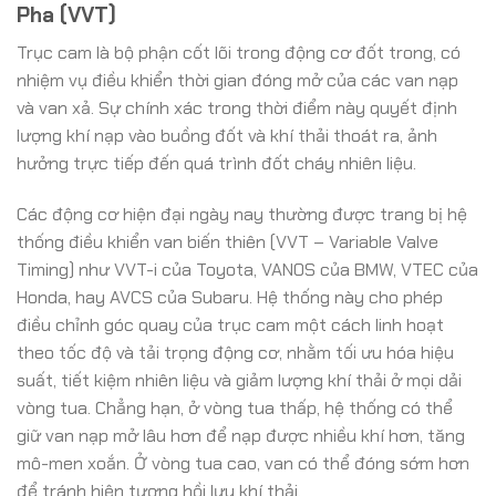
Pha (VVT)
Trục cam là bộ phận cốt lõi trong động cơ đốt trong, có
nhiệm vụ điều khiển thời gian đóng mở của các van nạp
và van xả. Sự chính xác trong thời điểm này quyết định
lượng khí nạp vào buồng đốt và khí thải thoát ra, ảnh
hưởng trực tiếp đến quá trình đốt cháy nhiên liệu.
Các động cơ hiện đại ngày nay thường được trang bị hệ
thống điều khiển van biến thiên (VVT – Variable Valve
Timing) như VVT-i của Toyota, VANOS của BMW, VTEC của
Honda, hay AVCS của Subaru. Hệ thống này cho phép
điều chỉnh góc quay của trục cam một cách linh hoạt
theo tốc độ và tải trọng động cơ, nhằm tối ưu hóa hiệu
suất, tiết kiệm nhiên liệu và giảm lượng khí thải ở mọi dải
vòng tua. Chẳng hạn, ở vòng tua thấp, hệ thống có thể
giữ van nạp mở lâu hơn để nạp được nhiều khí hơn, tăng
mô-men xoắn. Ở vòng tua cao, van có thể đóng sớm hơn
để tránh hiện tượng hồi lưu khí thải.