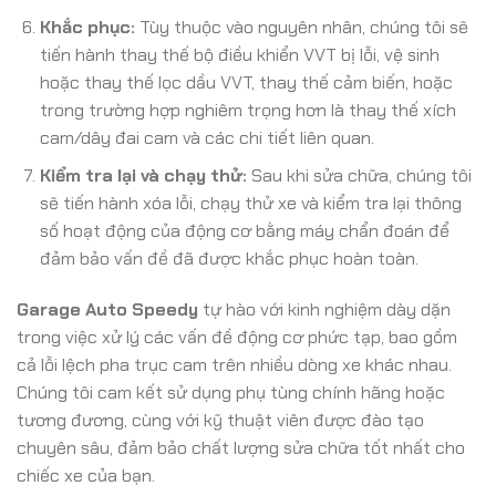
Khắc phục:
Tùy thuộc vào nguyên nhân, chúng tôi sẽ
tiến hành thay thế bộ điều khiển VVT bị lỗi, vệ sinh
hoặc thay thế lọc dầu VVT, thay thế cảm biến, hoặc
trong trường hợp nghiêm trọng hơn là thay thế xích
cam/dây đai cam và các chi tiết liên quan.
Kiểm tra lại và chạy thử:
Sau khi sửa chữa, chúng tôi
sẽ tiến hành xóa lỗi, chạy thử xe và kiểm tra lại thông
số hoạt động của động cơ bằng máy chẩn đoán để
đảm bảo vấn đề đã được khắc phục hoàn toàn.
Garage Auto Speedy
tự hào với kinh nghiệm dày dặn
trong việc xử lý các vấn đề động cơ phức tạp, bao gồm
cả lỗi lệch pha trục cam trên nhiều dòng xe khác nhau.
Chúng tôi cam kết sử dụng phụ tùng chính hãng hoặc
tương đương, cùng với kỹ thuật viên được đào tạo
chuyên sâu, đảm bảo chất lượng sửa chữa tốt nhất cho
chiếc xe của bạn.