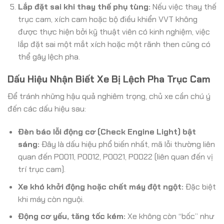
Lắp đặt sai khi thay thế phụ tùng:
Nếu việc thay thế
trục cam, xích cam hoặc bộ điều khiển VVT không
được thực hiện bởi kỹ thuật viên có kinh nghiệm, việc
lắp đặt sai một mắt xích hoặc một rãnh then cũng có
thể gây lệch pha.
Dấu Hiệu Nhận Biết Xe Bị Lệch Pha Trục Cam
Để tránh những hậu quả nghiêm trọng, chủ xe cần chú ý
đến các dấu hiệu sau:
Đèn báo lỗi động cơ (Check Engine Light) bật
sáng:
Đây là dấu hiệu phổ biến nhất, mã lỗi thường liên
quan đến P0011, P0012, P0021, P0022 (liên quan đến vị
trí trục cam).
Xe khó khởi động hoặc chết máy đột ngột:
Đặc biệt
khi máy còn nguội.
Động cơ yếu, tăng tốc kém:
Xe không còn “bốc” như