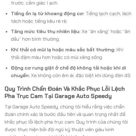
trước, cảm giác ì ạch.
Tiếng ồn lạ từ khoang động cơ:
Tiếng lạch cạch, lách
tách hoặc tiếng kêu rè rè.
Tăng mức tiêu thụ nhiên liệu:
Xe “ăn xăng” hoặc “ăn
dầu” hơn bình thường.
Khí thải có mùi lạ hoặc màu sắc bất thường:
Khí
thải đậm màu hơn hoặc có mùi xăng sống.
Động cơ rung giật ở chế độ không tải hoặc khi di
chuyển:
Xe không còn êm ái, đặc biệt khi dừng đèn đỏ.
Quy Trình Chẩn Đoán Và Khắc Phục Lỗi Lệch
Pha Trục Cam Tại Garage Auto Speedy
Tại Garage Auto Speedy, chúng tôi hiểu rằng việc chẩn
đoán chính xác là bước đầu tiên và quan trọng nhất để
khắc phục lỗi lệch pha trục cam. Quy trình của chúng tôi
được thực hiện bởi đội ngũ kỹ thuật viên giàu kinh