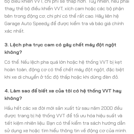
bộ điều khiển VVT, chi phí sẽ thấp hơn. Tuy nhiên, nếu phải
thay thế bộ điều khiển VVT, xích cam hoặc các bộ phận
bên trong động cơ, chi phí có thể rất cao. Hãy liên hệ
Garage Auto Speedy để được kiểm tra và báo giá chính
xác nhất.
3. Lệch pha trục cam có gây chết máy đột ngột
không?
Có thể. Nếu lệch pha quá lớn hoặc hệ thống VVT bị kẹt
hoàn toàn, động cơ có thể chết máy đột ngột, đặc biệt
khi xe di chuyển ở tốc độ thấp hoặc khi dừng đèn đỏ.
4. Làm sao để biết xe của tôi có hệ thống VVT hay
không?
Hầu hết các xe đời mới sản xuất từ sau năm 2000 đều
được trang bị hệ thống VVT để tối ưu hóa hiệu suất và
tiết kiệm nhiên liệu. Bạn có thể kiểm tra sách hướng dẫn
sử dụng xe hoặc tìm hiểu thông tin về động cơ của mình.