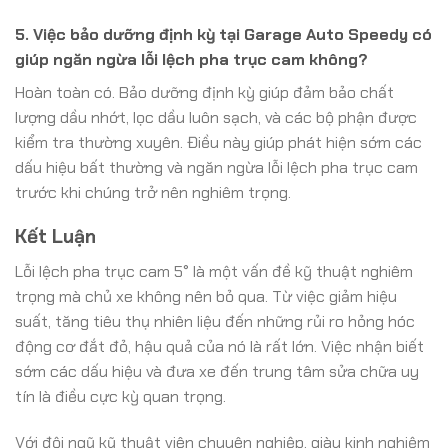
5. Việc bảo dưỡng định kỳ tại Garage Auto Speedy có
giúp ngăn ngừa lỗi lệch pha trục cam không?
Hoàn toàn có. Bảo dưỡng định kỳ giúp đảm bảo chất
lượng dầu nhớt, lọc dầu luôn sạch, và các bộ phận được
kiểm tra thường xuyên. Điều này giúp phát hiện sớm các
dấu hiệu bất thường và ngăn ngừa lỗi lệch pha trục cam
trước khi chúng trở nên nghiêm trọng.
Kết Luận
Lỗi lệch pha trục cam 5° là một vấn đề kỹ thuật nghiêm
trọng mà chủ xe không nên bỏ qua. Từ việc giảm hiệu
suất, tăng tiêu thụ nhiên liệu đến những rủi ro hỏng hóc
động cơ đắt đỏ, hậu quả của nó là rất lớn. Việc nhận biết
sớm các dấu hiệu và đưa xe đến trung tâm sửa chữa uy
tín là điều cực kỳ quan trọng.
Với đội ngũ kỹ thuật viên chuyên nghiệp, giàu kinh nghiệm