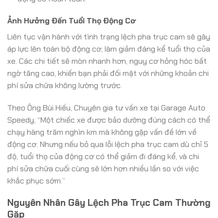
Ảnh Hưởng Đến Tuổi Thọ Động Cơ
Liên tục vận hành với tình trạng lệch pha trục cam sẽ gây
áp lực lên toàn bộ động cơ, làm giảm đáng kể tuổi thọ của
xe. Các chi tiết sẽ mòn nhanh hơn, nguy cơ hỏng hóc bất
ngờ tăng cao, khiến bạn phải đối mặt với những khoản chi
phí sửa chữa không lường trước.
Theo Ông Bùi Hiếu, Chuyên gia tư vấn xe tại Garage Auto
Speedy, “Một chiếc xe được bảo dưỡng đúng cách có thể
chạy hàng trăm nghìn km mà không gặp vấn đề lớn về
động cơ. Nhưng nếu bỏ qua lỗi lệch pha trục cam dù chỉ 5
độ, tuổi thọ của động cơ có thể giảm đi đáng kể, và chi
phí sửa chữa cuối cùng sẽ lớn hơn nhiều lần so với việc
khắc phục sớm.”
Nguyên Nhân Gây Lệch Pha Trục Cam Thường
Gặp