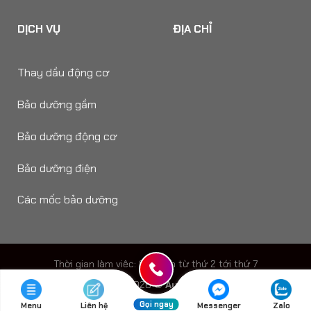
DỊCH VỤ
ĐỊA CHỈ
Thay dầu động cơ
Bảo dưỡng gầm
Bảo dưỡng động cơ
Bảo dưỡng điện
Các mốc bảo dưỡng
Thời gian làm viêc: 8h - 18h từ thứ 2 tới thứ 7
Copyright 2026 ©
Auto Speedy
Gọi ngay
Menu
Liên hệ
Messenger
Zalo