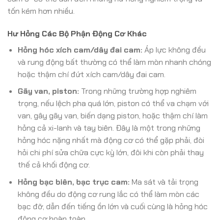
tốn kém hơn nhiều.
Hư Hỏng Các Bộ Phận Động Cơ Khác
Hỏng hóc xích cam/dây đai cam:
Áp lực không đều
và rung động bất thường có thể làm mòn nhanh chóng
hoặc thậm chí đứt xích cam/dây đai cam.
Gãy van, piston:
Trong những trường hợp nghiêm
trọng, nếu lệch pha quá lớn, piston có thể va chạm với
van, gây gãy van, biến dạng piston, hoặc thậm chí làm
hỏng cả xi-lanh và tay biên. Đây là một trong những
hỏng hóc nặng nhất mà động cơ có thể gặp phải, đòi
hỏi chi phí sửa chữa cực kỳ lớn, đôi khi còn phải thay
thế cả khối động cơ.
Hỏng bạc biên, bạc trục cam:
Ma sát và tải trọng
không đều do động cơ rung lắc có thể làm mòn các
bạc đỡ, dẫn đến tiếng ồn lớn và cuối cùng là hỏng hóc
động cơ hoàn toàn.