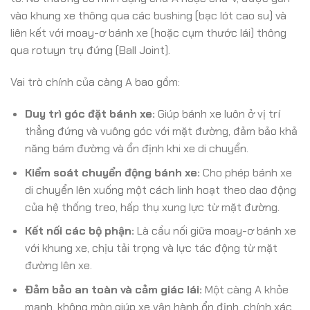
vào khung xe thông qua các bushing (bạc lót cao su) và
liên kết với moay-ơ bánh xe (hoặc cụm thước lái) thông
qua rotuyn trụ đứng (Ball Joint).
Vai trò chính của càng A bao gồm:
Duy trì góc đặt bánh xe:
Giúp bánh xe luôn ở vị trí
thẳng đứng và vuông góc với mặt đường, đảm bảo khả
năng bám đường và ổn định khi xe di chuyển.
Kiểm soát chuyển động bánh xe:
Cho phép bánh xe
di chuyển lên xuống một cách linh hoạt theo dao động
của hệ thống treo, hấp thụ xung lực từ mặt đường.
Kết nối các bộ phận:
Là cầu nối giữa moay-ơ bánh xe
với khung xe, chịu tải trọng và lực tác động từ mặt
đường lên xe.
Đảm bảo an toàn và cảm giác lái:
Một càng A khỏe
mạnh, không mòn giúp xe vận hành ổn định, chính xác,