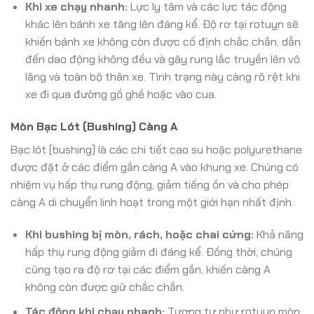
Khi xe chạy nhanh:
Lực ly tâm và các lực tác động
khác lên bánh xe tăng lên đáng kể. Độ rơ tại rotuyn sẽ
khiến bánh xe không còn được cố định chắc chắn, dẫn
đến dao động không đều và gây rung lắc truyền lên vô
lăng và toàn bộ thân xe. Tình trạng này càng rõ rệt khi
xe đi qua đường gồ ghề hoặc vào cua.
Mòn Bạc Lót (Bushing) Càng A
Bạc lót (bushing) là các chi tiết cao su hoặc polyurethane
được đặt ở các điểm gắn càng A vào khung xe. Chúng có
nhiệm vụ hấp thụ rung động, giảm tiếng ồn và cho phép
càng A di chuyển linh hoạt trong một giới hạn nhất định.
Khi bushing bị mòn, rách, hoặc chai cứng:
Khả năng
hấp thụ rung động giảm đi đáng kể. Đồng thời, chúng
cũng tạo ra độ rơ tại các điểm gắn, khiến càng A
không còn được giữ chắc chắn.
Tác động khi chạy nhanh:
Tương tự như rotuyn mòn,