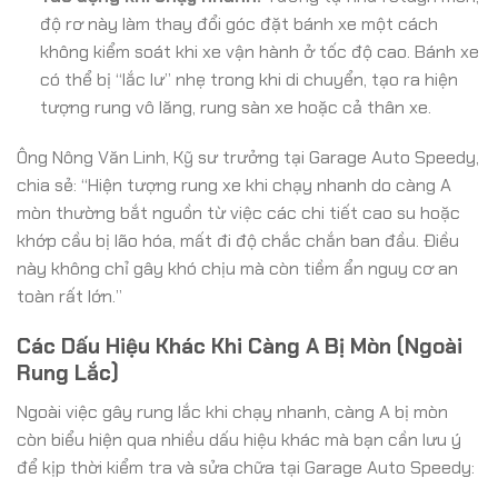
độ rơ này làm thay đổi góc đặt bánh xe một cách
không kiểm soát khi xe vận hành ở tốc độ cao. Bánh xe
có thể bị “lắc lư” nhẹ trong khi di chuyển, tạo ra hiện
tượng rung vô lăng, rung sàn xe hoặc cả thân xe.
Ông Nông Văn Linh, Kỹ sư trưởng tại Garage Auto Speedy,
chia sẻ: “Hiện tượng rung xe khi chạy nhanh do càng A
mòn thường bắt nguồn từ việc các chi tiết cao su hoặc
khớp cầu bị lão hóa, mất đi độ chắc chắn ban đầu. Điều
này không chỉ gây khó chịu mà còn tiềm ẩn nguy cơ an
toàn rất lớn.”
Các Dấu Hiệu Khác Khi Càng A Bị Mòn (Ngoài
Rung Lắc)
Ngoài việc gây rung lắc khi chạy nhanh, càng A bị mòn
còn biểu hiện qua nhiều dấu hiệu khác mà bạn cần lưu ý
để kịp thời kiểm tra và sửa chữa tại Garage Auto Speedy: