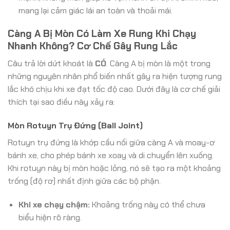
mang lại cảm giác lái an toàn và thoải mái.
Càng A Bị Mòn Có Làm Xe Rung Khi Chạy
Nhanh Không? Cơ Chế Gây Rung Lắc
Câu trả lời dứt khoát là
CÓ
. Càng A bị mòn là một trong
những nguyên nhân phổ biến nhất gây ra hiện tượng rung
lắc khó chịu khi xe đạt tốc độ cao. Dưới đây là cơ chế giải
thích tại sao điều này xảy ra:
Mòn Rotuyn Trụ Đứng (Ball Joint)
Rotuyn trụ đứng là khớp cầu nối giữa càng A và moay-ơ
bánh xe, cho phép bánh xe xoay và di chuyển lên xuống.
Khi rotuyn này bị mòn hoặc lỏng, nó sẽ tạo ra một khoảng
trống (độ rơ) nhất định giữa các bộ phận.
Khi xe chạy chậm:
Khoảng trống này có thể chưa
biểu hiện rõ ràng.