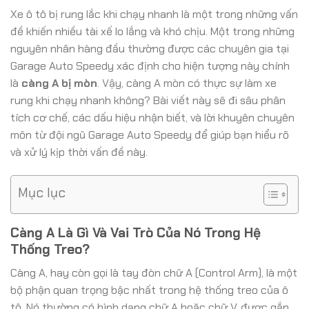
Xe ô tô bị rung lắc khi chạy nhanh là một trong những vấn
đề khiến nhiều tài xế lo lắng và khó chịu. Một trong những
nguyên nhân hàng đầu thường được các chuyên gia tại
Garage Auto Speedy xác định cho hiện tượng này chính
là
càng A bị mòn
. Vậy, càng A mòn có thực sự làm xe
rung khi chạy nhanh không? Bài viết này sẽ đi sâu phân
tích cơ chế, các dấu hiệu nhận biết, và lời khuyên chuyên
môn từ đội ngũ Garage Auto Speedy để giúp bạn hiểu rõ
và xử lý kịp thời vấn đề này.
Mục lục
Càng A Là Gì Và Vai Trò Của Nó Trong Hệ
Thống Treo?
Càng A, hay còn gọi là tay đòn chữ A (Control Arm), là một
bộ phận quan trọng bậc nhất trong hệ thống treo của ô
tô. Nó thường có hình dạng chữ A hoặc chữ V, được gắn