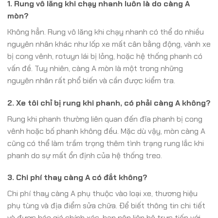
1. Rung vô lăng khi chạy nhanh luôn là do càng A
mòn?
Không hẳn. Rung vô lăng khi chạy nhanh có thể do nhiều
nguyên nhân khác như lốp xe mất cân bằng động, vành xe
bị cong vênh, rotuyn lái bị lỏng, hoặc hệ thống phanh có
vấn đề. Tuy nhiên, càng A mòn là một trong những
nguyên nhân rất phổ biến và cần được kiểm tra.
2. Xe tôi chỉ bị rung khi phanh, có phải càng A không?
Rung khi phanh thường liên quan đến đĩa phanh bị cong
vênh hoặc bố phanh không đều. Mặc dù vậy, mòn càng A
cũng có thể làm trầm trọng thêm tình trạng rung lắc khi
phanh do sự mất ổn định của hệ thống treo.
3. Chi phí thay càng A có đắt không?
Chi phí thay càng A phụ thuộc vào loại xe, thương hiệu
phụ tùng và địa điểm sửa chữa. Để biết thông tin chi tiết
và được báo giá chính xác, bạn nên liên hệ trực tiếp với