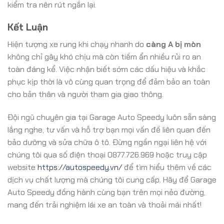
kiểm tra nên rút ngắn lại.
Kết Luận
Hiện tượng xe rung khi chạy nhanh do
càng A bị mòn
không chỉ gây khó chịu mà còn tiềm ẩn nhiều rủi ro an
toàn đáng kể. Việc nhận biết sớm các dấu hiệu và khắc
phục kịp thời là vô cùng quan trọng để đảm bảo an toàn
cho bản thân và người tham gia giao thông.
Đội ngũ chuyên gia tại Garage Auto Speedy luôn sẵn sàng
lắng nghe, tư vấn và hỗ trợ bạn mọi vấn đề liên quan đến
bảo dưỡng và sửa chữa ô tô. Đừng ngần ngại liên hệ với
chúng tôi qua số điện thoại 0877.726.969 hoặc truy cập
website
https://autospeedy.vn/
để tìm hiểu thêm về các
dịch vụ chất lượng mà chúng tôi cung cấp. Hãy để Garage
Auto Speedy đồng hành cùng bạn trên mọi nẻo đường,
mang đến trải nghiệm lái xe an toàn và thoải mái nhất!