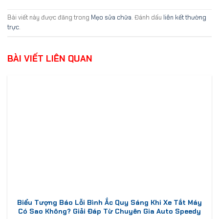
Bài viết này được đăng trong
Mẹo sửa chữa
. Đánh dấu
liên kết thường
trực
.
BÀI VIẾT LIÊN QUAN
Biểu Tượng Báo Lỗi Bình Ắc Quy Sáng Khi Xe Tắt Máy
Có Sao Không? Giải Đáp Từ Chuyên Gia Auto Speedy