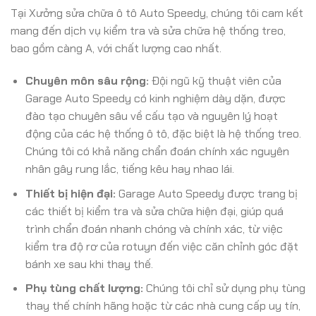
Tại Xưởng sửa chữa ô tô Auto Speedy, chúng tôi cam kết
mang đến dịch vụ kiểm tra và sửa chữa hệ thống treo,
bao gồm càng A, với chất lượng cao nhất.
Chuyên môn sâu rộng:
Đội ngũ kỹ thuật viên của
Garage Auto Speedy có kinh nghiệm dày dặn, được
đào tạo chuyên sâu về cấu tạo và nguyên lý hoạt
động của các hệ thống ô tô, đặc biệt là hệ thống treo.
Chúng tôi có khả năng chẩn đoán chính xác nguyên
nhân gây rung lắc, tiếng kêu hay nhao lái.
Thiết bị hiện đại:
Garage Auto Speedy được trang bị
các thiết bị kiểm tra và sửa chữa hiện đại, giúp quá
trình chẩn đoán nhanh chóng và chính xác, từ việc
kiểm tra độ rơ của rotuyn đến việc căn chỉnh góc đặt
bánh xe sau khi thay thế.
Phụ tùng chất lượng:
Chúng tôi chỉ sử dụng phụ tùng
thay thế chính hãng hoặc từ các nhà cung cấp uy tín,