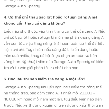
Garage Auto Speedy.
4. Có thể chỉ thay bạc lót hoặc rotuyn càng A mà
không cần thay cả càng không?
Điều này phụ thuộc vào tình trạng cụ thể của càng A. Nếu
chỉ có bạc lót hoặc rotuyn bị mòn mà phần khung càng A
vẫn còn tốt, việc thay riêng lẻ là hoàn toàn có thể để tiết
kiệm chi phí. Tuy nhiên, nếu càng đã bị biến dạng hoặc
mòn quá nhiều, thay cả bộ là lựa chọn an toàn và bền
vững hơn. Kỹ thuật viên của Garage Auto Speedy sẽ kiểm
tra và tư vấn giải pháp tối ưu nhất cho bạn.
5. Bao lâu thì nên kiểm tra càng A một lần?
Garage Auto Speedy khuyến nghị nên kiểm tra tổng thể
hệ thống treo, bao gồm càng A, ít nhất mỗi 20.000 –
40.000 km hoặc mỗi năm một lần, tùy điều kiện nào đến
trước. Nếu xe thường xuyên đi trên đường xấu, thời gian