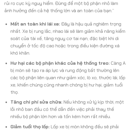
rủi ro cực kỳ nguy hiểm. Đừng để một bộ phận nhỏ làm
ảnh hưởng đến cả hệ thống lớn và an toàn của bạn.”
Mất an toàn khi lái xe:
Đây là hậu quả nghiêm trọng
nhất. Xe bị rung lắc, nhao lái sẽ làm giảm khả năng kiểm
soát của tài xế, tăng nguy cơ tai nạn, đặc biệt khi di
chuyển ở tốc độ cao hoặc trong điều kiện đường xá
khó khăn.
Hư hại các bộ phận khác của hệ thống treo:
Càng A
bị mòn sẽ tạo ra áp lực và rung động bất thường lên
các bộ phận liên quan như giảm xóc, lò xo, thước lái, lốp
xe, khiến chúng cũng nhanh chóng bị hư hại, giảm tuổi
thọ.
Tăng chi phí sửa chữa:
Nếu không xử lý kịp thời, một
lỗi nhỏ ban đầu có thể dẫn đến việc phải thay thế
nhiều bộ phận lớn hơn và tốn kém hơn rất nhiều.
Giảm tuổi thọ lốp:
Lốp xe bị mòn không đều sẽ phải