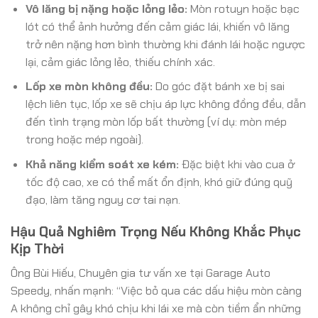
Vô lăng bị nặng hoặc lỏng lẻo:
Mòn rotuyn hoặc bạc
lót có thể ảnh hưởng đến cảm giác lái, khiến vô lăng
trở nên nặng hơn bình thường khi đánh lái hoặc ngược
lại, cảm giác lỏng lẻo, thiếu chính xác.
Lốp xe mòn không đều:
Do góc đặt bánh xe bị sai
lệch liên tục, lốp xe sẽ chịu áp lực không đồng đều, dẫn
đến tình trạng mòn lốp bất thường (ví dụ: mòn mép
trong hoặc mép ngoài).
Khả năng kiểm soát xe kém:
Đặc biệt khi vào cua ở
tốc độ cao, xe có thể mất ổn định, khó giữ đúng quỹ
đạo, làm tăng nguy cơ tai nạn.
Hậu Quả Nghiêm Trọng Nếu Không Khắc Phục
Kịp Thời
Ông Bùi Hiếu, Chuyên gia tư vấn xe tại Garage Auto
Speedy, nhấn mạnh: “Việc bỏ qua các dấu hiệu mòn càng
A không chỉ gây khó chịu khi lái xe mà còn tiềm ẩn những