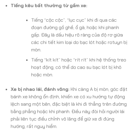
Tiếng kêu bất thường từ gầm xe:
Tiếng “cộc cộc”, “lục cục” khi đi qua các
đoạn đường gồ ghề, ổ gà, hoặc khi phanh
gấp. Đây là dấu hiệu rõ ràng của độ rơ giữa
các chi tiết kim loại do bạc lót hoặc rotuyn bị
mòn.
Tiếng “kít kít” hoặc “rít rít” khi hệ thống treo
hoạt động, có thể do cao su bạc lót bị khô
hoặc mòn.
Xe bị nhao lái, đánh võng:
Khi càng A bị mòn, góc đặt
bánh xe không ổn định, khiến xe có xu hướng tự động
lệch sang một bên, đặc biệt là khi đi thẳng trên đường
bằng phẳng hoặc khi phanh. Điều này đòi hỏi người lái
phải liên tục điều chỉnh vô lăng để giữ xe đi đúng
hướng, rất nguy hiểm.