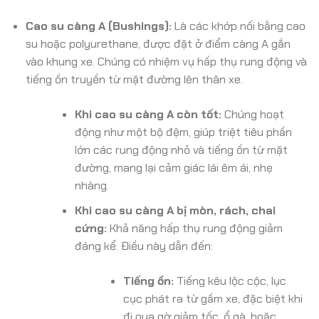
Cao su càng A (Bushings):
Là các khớp nối bằng cao
su hoặc polyurethane, được đặt ở điểm càng A gắn
vào khung xe. Chúng có nhiệm vụ hấp thụ rung động và
tiếng ồn truyền từ mặt đường lên thân xe.
Khi cao su càng A còn tốt:
Chúng hoạt
động như một bộ đệm, giúp triệt tiêu phần
lớn các rung động nhỏ và tiếng ồn từ mặt
đường, mang lại cảm giác lái êm ái, nhẹ
nhàng.
Khi cao su càng A bị mòn, rách, chai
cứng:
Khả năng hấp thụ rung động giảm
đáng kể. Điều này dẫn đến:
Tiếng ồn:
Tiếng kêu lộc cộc, lục
cục phát ra từ gầm xe, đặc biệt khi
đi qua gờ giảm tốc, ổ gà, hoặc