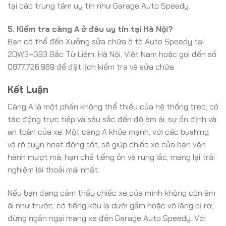
tại các trung tâm uy tín như Garage Auto Speedy.
5. Kiểm tra càng A ở đâu uy tín tại Hà Nội?
Bạn có thể đến Xưởng sửa chữa ô tô Auto Speedy tại
2QW3+G93 Bắc Từ Liêm, Hà Nội, Việt Nam hoặc gọi đến số
0877.726.969 để đặt lịch kiểm tra và sửa chữa.
Kết Luận
Càng A là một phần không thể thiếu của hệ thống treo, có
tác động trực tiếp và sâu sắc đến độ êm ái, sự ổn định và
an toàn của xe. Một càng A khỏe mạnh, với các bushing
và rô tuyn hoạt động tốt, sẽ giúp chiếc xe của bạn vận
hành mượt mà, hạn chế tiếng ồn và rung lắc, mang lại trải
nghiệm lái thoải mái nhất.
Nếu bạn đang cảm thấy chiếc xe của mình không còn êm
ái như trước, có tiếng kêu lạ dưới gầm hoặc vô lăng bị rơ,
đừng ngần ngại mang xe đến Garage Auto Speedy. Với