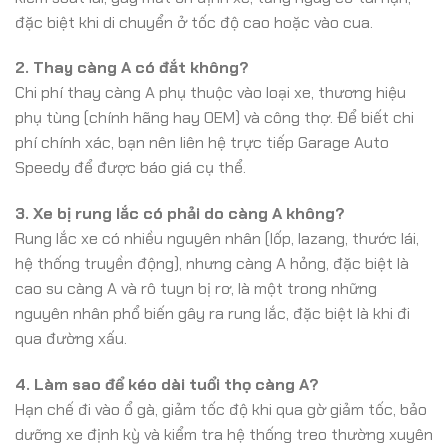
đặc biệt khi di chuyển ở tốc độ cao hoặc vào cua.
2. Thay càng A có đắt không?
Chi phí thay càng A phụ thuộc vào loại xe, thương hiệu
phụ tùng (chính hãng hay OEM) và công thợ. Để biết chi
phí chính xác, bạn nên liên hệ trực tiếp Garage Auto
Speedy để được báo giá cụ thể.
3. Xe bị rung lắc có phải do càng A không?
Rung lắc xe có nhiều nguyên nhân (lốp, lazang, thước lái,
hệ thống truyền động), nhưng càng A hỏng, đặc biệt là
cao su càng A và rô tuyn bị rơ, là một trong những
nguyên nhân phổ biến gây ra rung lắc, đặc biệt là khi đi
qua đường xấu.
4. Làm sao để kéo dài tuổi thọ càng A?
Hạn chế đi vào ổ gà, giảm tốc độ khi qua gờ giảm tốc, bảo
dưỡng xe định kỳ và kiểm tra hệ thống treo thường xuyên