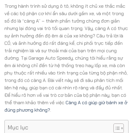
Trong hành trình sử dụng ô tô, không ít chủ xe thắc mắc
về các bộ phận cơ khí ẩn sâu dưới gầm xe, và một trong
số đó là “càng A” – thành phần tưởng chừng đơn giản
nhưng lại đóng vai trò tối quan trọng. Vậy, càng A có thực
sự ảnh hưởng đến độ êm ái của xe không? Câu trả lời là
CÓ, và ảnh hưởng đó rất đáng kể, chi phối trực tiếp đến
trải nghiệm lái và sự thoải mái của bạn trên mọi cung
đường. Tại Garage Auto Speedy, chúng tôi hiểu rằng sự
êm ái không chỉ đến từ hệ thống treo hay lốp xe, mà còn
phụ thuộc rất nhiều vào tình trạng của từng bộ phận nhỏ,
trong đó có càng A. Bài viết này sẽ đi sâu phân tích mối
liên hệ này, giúp bạn có cái nhìn rõ ràng và đầy đủ nhất.
Để hiểu rõ hơn về vai trò cơ bản của bộ phận này, bạn có
thể tham khảo thêm về việc
Càng A có giúp giữ bánh xe ở
đúng phương không?
.
Mục lục