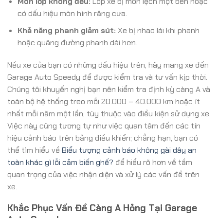
Mòn lốp không đều:
Lốp xe bị mòn lệch một bên hoặc
có dấu hiệu mòn hình răng cưa.
Khả năng phanh giảm sút:
Xe bị nhao lái khi phanh
hoặc quãng đường phanh dài hơn.
Nếu xe của bạn có những dấu hiệu trên, hãy mang xe đến
Garage Auto Speedy để được kiểm tra và tư vấn kịp thời.
Chúng tôi khuyến nghị bạn nên kiểm tra định kỳ càng A và
toàn bộ hệ thống treo mỗi 20.000 – 40.000 km hoặc ít
nhất mỗi năm một lần, tùy thuộc vào điều kiện sử dụng xe.
Việc này cũng tương tự như việc quan tâm đến các tín
hiệu cảnh báo trên bảng điều khiển; chẳng hạn, bạn có
thể tìm hiểu về
Biểu tượng cảnh báo không gài dây an
toàn khác gì lỗi cảm biến ghế?
để hiểu rõ hơn về tầm
quan trọng của việc nhận diện và xử lý các vấn đề trên
xe.
Khắc Phục Vấn Đề Càng A Hỏng Tại Garage