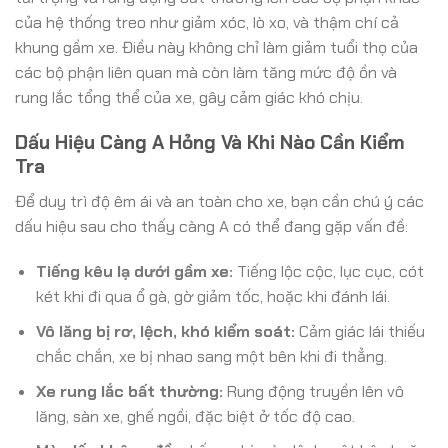
của hệ thống treo như giảm xóc, lò xo, và thậm chí cả
khung gầm xe. Điều này không chỉ làm giảm tuổi thọ của
các bộ phận liên quan mà còn làm tăng mức độ ồn và
rung lắc tổng thể của xe, gây cảm giác khó chịu.
Dấu Hiệu Càng A Hỏng Và Khi Nào Cần Kiểm
Tra
Để duy trì độ êm ái và an toàn cho xe, bạn cần chú ý các
dấu hiệu sau cho thấy càng A có thể đang gặp vấn đề:
Tiếng kêu lạ dưới gầm xe:
Tiếng lộc cộc, lục cục, cót
két khi đi qua ổ gà, gờ giảm tốc, hoặc khi đánh lái.
Vô lăng bị rơ, lệch, khó kiểm soát:
Cảm giác lái thiếu
chắc chắn, xe bị nhao sang một bên khi đi thẳng.
Xe rung lắc bất thường:
Rung động truyền lên vô
lăng, sàn xe, ghế ngồi, đặc biệt ở tốc độ cao.