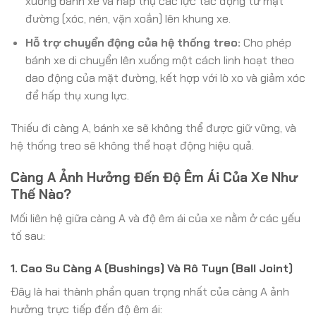
xuống bánh xe và hấp thụ các lực tác động từ mặt
đường (xóc, nén, vặn xoắn) lên khung xe.
Hỗ trợ chuyển động của hệ thống treo:
Cho phép
bánh xe di chuyển lên xuống một cách linh hoạt theo
dao động của mặt đường, kết hợp với lò xo và giảm xóc
để hấp thụ xung lực.
Thiếu đi càng A, bánh xe sẽ không thể được giữ vững, và
hệ thống treo sẽ không thể hoạt động hiệu quả.
Càng A Ảnh Hưởng Đến Độ Êm Ái Của Xe Như
Thế Nào?
Mối liên hệ giữa càng A và độ êm ái của xe nằm ở các yếu
tố sau:
1. Cao Su Càng A (Bushings) Và Rô Tuyn (Ball Joint)
Đây là hai thành phần quan trọng nhất của càng A ảnh
hưởng trực tiếp đến độ êm ái: