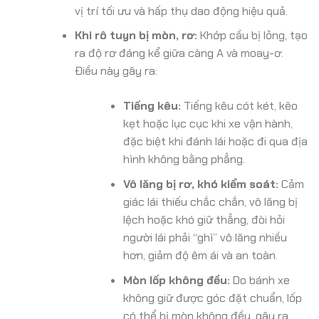
vị trí tối ưu và hấp thụ dao động hiệu quả.
Khi rô tuyn bị mòn, rơ:
Khớp cầu bị lỏng, tạo
ra độ rơ đáng kể giữa càng A và moay-ơ.
Điều này gây ra:
Tiếng kêu:
Tiếng kêu cót két, kẽo
kẹt hoặc lục cục khi xe vận hành,
đặc biệt khi đánh lái hoặc đi qua địa
hình không bằng phẳng.
Vô lăng bị rơ, khó kiểm soát:
Cảm
giác lái thiếu chắc chắn, vô lăng bị
lệch hoặc khó giữ thẳng, đòi hỏi
người lái phải “ghì” vô lăng nhiều
hơn, giảm độ êm ái và an toàn.
Mòn lốp không đều:
Do bánh xe
không giữ được góc đặt chuẩn, lốp
có thể bị mòn không đều, gây ra