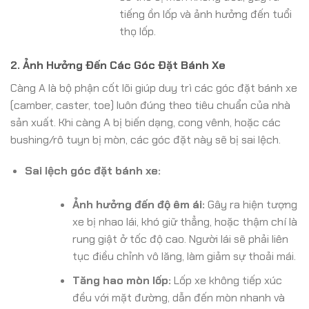
tiếng ồn lốp và ảnh hưởng đến tuổi
thọ lốp.
2. Ảnh Hưởng Đến Các Góc Đặt Bánh Xe
Càng A là bộ phận cốt lõi giúp duy trì các góc đặt bánh xe
(camber, caster, toe) luôn đúng theo tiêu chuẩn của nhà
sản xuất. Khi càng A bị biến dạng, cong vênh, hoặc các
bushing/rô tuyn bị mòn, các góc đặt này sẽ bị sai lệch.
Sai lệch góc đặt bánh xe:
Ảnh hưởng đến độ êm ái:
Gây ra hiện tượng
xe bị nhao lái, khó giữ thẳng, hoặc thậm chí là
rung giật ở tốc độ cao. Người lái sẽ phải liên
tục điều chỉnh vô lăng, làm giảm sự thoải mái.
Tăng hao mòn lốp:
Lốp xe không tiếp xúc
đều với mặt đường, dẫn đến mòn nhanh và