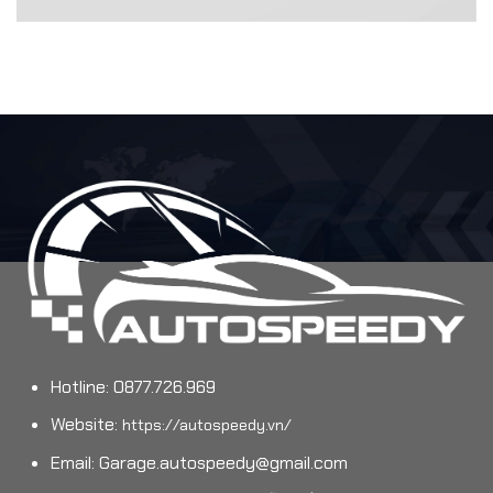
Hotline: 0877.726.969
Website:
https://autospeedy.vn/
Email:
Garage.autospeedy@gmail.com