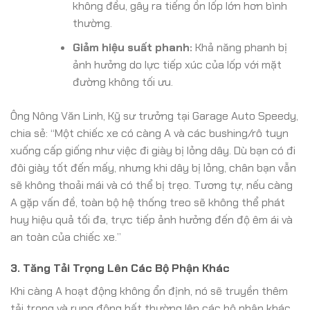
không đều, gây ra tiếng ồn lốp lớn hơn bình
thường.
Giảm hiệu suất phanh:
Khả năng phanh bị
ảnh hưởng do lực tiếp xúc của lốp với mặt
đường không tối ưu.
Ông Nông Văn Linh, Kỹ sư trưởng tại Garage Auto Speedy,
chia sẻ: “Một chiếc xe có càng A và các bushing/rô tuyn
xuống cấp giống như việc đi giày bị lỏng dây. Dù bạn có đi
đôi giày tốt đến mấy, nhưng khi dây bị lỏng, chân bạn vẫn
sẽ không thoải mái và có thể bị trẹo. Tương tự, nếu càng
A gặp vấn đề, toàn bộ hệ thống treo sẽ không thể phát
huy hiệu quả tối đa, trực tiếp ảnh hưởng đến độ êm ái và
an toàn của chiếc xe.”
3. Tăng Tải Trọng Lên Các Bộ Phận Khác
Khi càng A hoạt động không ổn định, nó sẽ truyền thêm
tải trọng và rung động bất thường lên các bộ phận khác