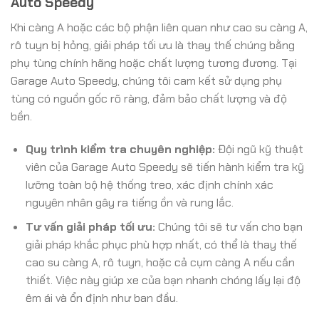
Auto Speedy
Khi càng A hoặc các bộ phận liên quan như cao su càng A,
rô tuyn bị hỏng, giải pháp tối ưu là thay thế chúng bằng
phụ tùng chính hãng hoặc chất lượng tương đương. Tại
Garage Auto Speedy, chúng tôi cam kết sử dụng phụ
tùng có nguồn gốc rõ ràng, đảm bảo chất lượng và độ
bền.
Quy trình kiểm tra chuyên nghiệp:
Đội ngũ kỹ thuật
viên của Garage Auto Speedy sẽ tiến hành kiểm tra kỹ
lưỡng toàn bộ hệ thống treo, xác định chính xác
nguyên nhân gây ra tiếng ồn và rung lắc.
Tư vấn giải pháp tối ưu:
Chúng tôi sẽ tư vấn cho bạn
giải pháp khắc phục phù hợp nhất, có thể là thay thế
cao su càng A, rô tuyn, hoặc cả cụm càng A nếu cần
thiết. Việc này giúp xe của bạn nhanh chóng lấy lại độ
êm ái và ổn định như ban đầu.