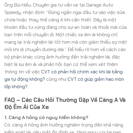
Ông Bùi Hiếu, Chuyên gia tư vấn xe tại Garage Auto
Speedy, nhận định: “Đừng ngần ngại đầu tư vào việc sửa
chữa hoặc thay thế càng A khi cần thiết. Đây là một
khoản đầu tư xứng đáng cho sự an toàn và thoải mái của
bạn trên mỗi chuyến đi. Một chiếc xe êm ái không chỉ
mang lại trải nghiệm lái tốt hơn mà còn giảm thiểu sự mệt
mỏi khi di chuyển đường dài.” Để hiểu rõ hơn về cách các
bộ phận khác cũng ảnh hưởng đến trải nghiệm lái, đặc
biệt là sự êm ái và phản hồi, bạn có thể xem xét thêm
thông tin về việc
CVT có phản hồi chính xác khi lái bằng
ga tự động không?
cũng như
CVT có giúp giảm hao mòn
lốp không?
.
FAQ – Các Câu Hỏi Thường Gặp Về Càng A Và
Độ Êm Ái Của Xe
1. Càng A hỏng có nguy hiểm không?
Có, càng A hỏng ảnh hưởng nghiêm trọng đến khả năng
kiểm soát lái, gây mất ổn định xe, tăng nguy cơ tai nạn,