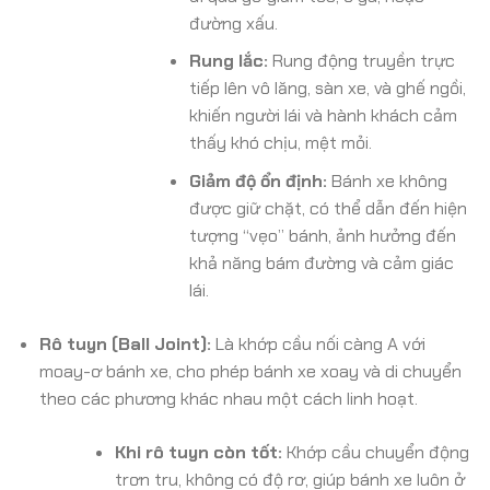
đường xấu.
Rung lắc:
Rung động truyền trực
tiếp lên vô lăng, sàn xe, và ghế ngồi,
khiến người lái và hành khách cảm
thấy khó chịu, mệt mỏi.
Giảm độ ổn định:
Bánh xe không
được giữ chặt, có thể dẫn đến hiện
tượng “vẹo” bánh, ảnh hưởng đến
khả năng bám đường và cảm giác
lái.
Rô tuyn (Ball Joint):
Là khớp cầu nối càng A với
moay-ơ bánh xe, cho phép bánh xe xoay và di chuyển
theo các phương khác nhau một cách linh hoạt.
Khi rô tuyn còn tốt:
Khớp cầu chuyển động
trơn tru, không có độ rơ, giúp bánh xe luôn ở