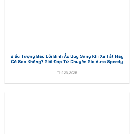
Biểu Tượng Báo Lỗi Bình Ắc Quy Sáng Khi Xe Tắt Máy
Có Sao Không? Giải Đáp Từ Chuyên Gia Auto Speedy
Th9 23, 2025