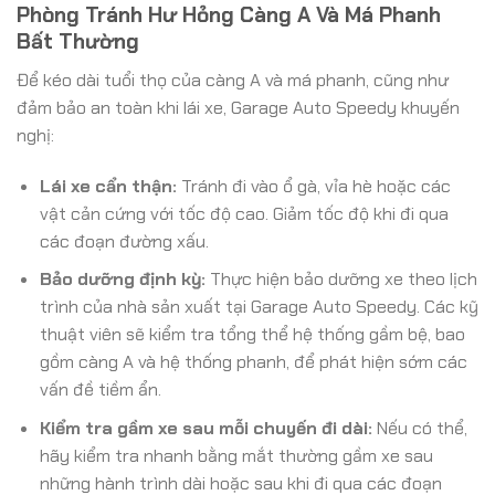
Phòng Tránh Hư Hỏng Càng A Và Má Phanh
Bất Thường
Để kéo dài tuổi thọ của càng A và má phanh, cũng như
đảm bảo an toàn khi lái xe, Garage Auto Speedy khuyến
nghị:
Lái xe cẩn thận:
Tránh đi vào ổ gà, vỉa hè hoặc các
vật cản cứng với tốc độ cao. Giảm tốc độ khi đi qua
các đoạn đường xấu.
Bảo dưỡng định kỳ:
Thực hiện bảo dưỡng xe theo lịch
trình của nhà sản xuất tại Garage Auto Speedy. Các kỹ
thuật viên sẽ kiểm tra tổng thể hệ thống gầm bệ, bao
gồm càng A và hệ thống phanh, để phát hiện sớm các
vấn đề tiềm ẩn.
Kiểm tra gầm xe sau mỗi chuyến đi dài:
Nếu có thể,
hãy kiểm tra nhanh bằng mắt thường gầm xe sau
những hành trình dài hoặc sau khi đi qua các đoạn