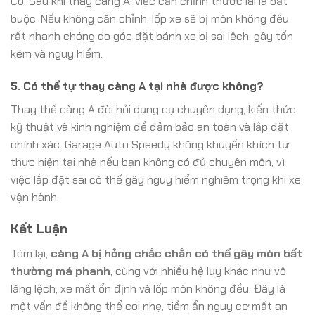
Có. Sau khi thay càng A, việc căn chỉnh thước lái là bắt
buộc. Nếu không căn chỉnh, lốp xe sẽ bị mòn không đều
rất nhanh chóng do góc đặt bánh xe bị sai lệch, gây tốn
kém và nguy hiểm.
5. Có thể tự thay càng A tại nhà được không?
Thay thế càng A đòi hỏi dụng cụ chuyên dụng, kiến thức
kỹ thuật và kinh nghiệm để đảm bảo an toàn và lắp đặt
chính xác. Garage Auto Speedy không khuyến khích tự
thực hiện tại nhà nếu bạn không có đủ chuyên môn, vì
việc lắp đặt sai có thể gây nguy hiểm nghiêm trọng khi xe
vận hành.
Kết Luận
Tóm lại,
càng A bị hỏng chắc chắn có thể gây mòn bất
thường má phanh
, cùng với nhiều hệ lụy khác như vô
lăng lệch, xe mất ổn định và lốp mòn không đều. Đây là
một vấn đề không thể coi nhẹ, tiềm ẩn nguy cơ mất an