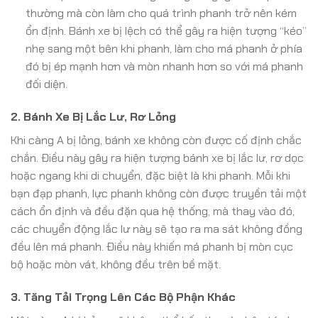
thường mà còn làm cho quá trình phanh trở nên kém
ổn định. Bánh xe bị lệch có thể gây ra hiện tượng “kéo”
nhẹ sang một bên khi phanh, làm cho má phanh ở phía
đó bị ép mạnh hơn và mòn nhanh hơn so với má phanh
đối diện.
2. Bánh Xe Bị Lắc Lư, Rơ Lỏng
Khi càng A bị lỏng, bánh xe không còn được cố định chắc
chắn. Điều này gây ra hiện tượng bánh xe bị lắc lư, rơ dọc
hoặc ngang khi di chuyển, đặc biệt là khi phanh. Mỗi khi
bạn đạp phanh, lực phanh không còn được truyền tải một
cách ổn định và đều đặn qua hệ thống, mà thay vào đó,
các chuyển động lắc lư này sẽ tạo ra ma sát không đồng
đều lên má phanh. Điều này khiến má phanh bị mòn cục
bộ hoặc mòn vát, không đều trên bề mặt.
3. Tăng Tải Trọng Lên Các Bộ Phận Khác