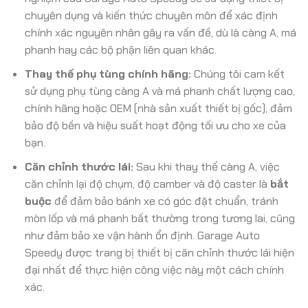
chuyên dụng và kiến thức chuyên môn để xác định
chính xác nguyên nhân gây ra vấn đề, dù là càng A, má
phanh hay các bộ phận liên quan khác.
Thay thế phụ tùng chính hãng:
Chúng tôi cam kết
sử dụng phụ tùng càng A và má phanh chất lượng cao,
chính hãng hoặc OEM (nhà sản xuất thiết bị gốc), đảm
bảo độ bền và hiệu suất hoạt động tối ưu cho xe của
bạn.
Căn chỉnh thước lái:
Sau khi thay thế càng A, việc
căn chỉnh lại độ chụm, độ camber và độ caster là
bắt
buộc
để đảm bảo bánh xe có góc đặt chuẩn, tránh
mòn lốp và má phanh bất thường trong tương lai, cũng
như đảm bảo xe vận hành ổn định. Garage Auto
Speedy được trang bị thiết bị căn chỉnh thước lái hiện
đại nhất để thực hiện công việc này một cách chính
xác.