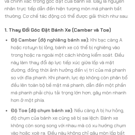
và chính xác trong góc đặt của bánh xe. Đây là nguyên
nhân trực tiếp dẫn đến hiện tượng mòn má phanh bất
thường. Cơ chế tác động có thể được giải thích như sau:
1. Thay Đổi Góc Đặt Bánh Xe (Camber và Toe)
Độ Camber (độ nghiêng bánh xe):
Khi bạc càng A
hoặc rotuyn bị lỏng, bánh xe có thể bị nghiêng vào
trong hoặc ra ngoài một cách không kiểm soát. Điều
này làm thay đổi áp lực tiếp xúc giữa lốp và mặt
đường, đồng thời ảnh hưởng đến vị trí của má phanh
so với đĩa phanh. Khi phanh, lực ép không còn phân bổ
đều lên toàn bộ bề mặt má phanh, dẫn đến một phần
má phanh phải chịu tải trọng lớn hơn, gây mòn nhanh
hơn ở một phía.
Độ Toe (độ chụm bánh xe):
Nếu càng A bị hư hỏng,
độ chụm của bánh xe cũng sẽ bị sai lệch. Bánh xe
không còn song song với nhau mà có xu hướng chụm
vào hoặc xoè ra. Điều này không chỉ gây mòn lốp bất