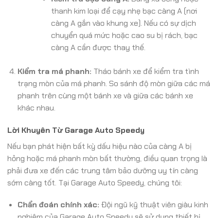
thanh kim loại để cạy nhẹ bạc càng A (nơi
càng A gắn vào khung xe). Nếu có sự dịch
chuyển quá mức hoặc cao su bị rách, bạc
càng A cần được thay thế.
Kiểm tra má phanh:
Tháo bánh xe để kiểm tra tình
trạng mòn của má phanh. So sánh độ mòn giữa các má
phanh trên cùng một bánh xe và giữa các bánh xe
khác nhau.
Lời Khuyên Từ Garage Auto Speedy
Nếu bạn phát hiện bất kỳ dấu hiệu nào của càng A bị
hỏng hoặc má phanh mòn bất thường, điều quan trọng là
phải đưa xe đến các trung tâm bảo dưỡng uy tín càng
sớm càng tốt. Tại Garage Auto Speedy, chúng tôi:
Chẩn đoán chính xác:
Đội ngũ kỹ thuật viên giàu kinh
nghiệm của Garage Auto Speedy sẽ sử dụng thiết bị