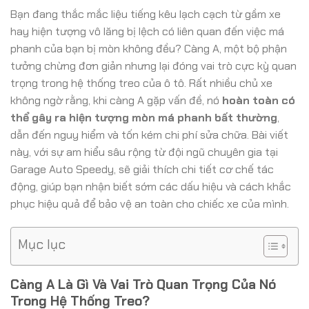
Bạn đang thắc mắc liệu tiếng kêu lạch cạch từ gầm xe
hay hiện tượng vô lăng bị lệch có liên quan đến việc má
phanh của bạn bị mòn không đều? Càng A, một bộ phận
tưởng chừng đơn giản nhưng lại đóng vai trò cực kỳ quan
trọng trong hệ thống treo của ô tô. Rất nhiều chủ xe
không ngờ rằng, khi càng A gặp vấn đề, nó
hoàn toàn có
thể gây ra hiện tượng mòn má phanh bất thường
,
dẫn đến nguy hiểm và tốn kém chi phí sửa chữa. Bài viết
này, với sự am hiểu sâu rộng từ đội ngũ chuyên gia tại
Garage Auto Speedy, sẽ giải thích chi tiết cơ chế tác
động, giúp bạn nhận biết sớm các dấu hiệu và cách khắc
phục hiệu quả để bảo vệ an toàn cho chiếc xe của mình.
Mục lục
Càng A Là Gì Và Vai Trò Quan Trọng Của Nó
Trong Hệ Thống Treo?