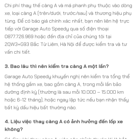
Chi phí thay thế càng A và má phanh phụ thuộc vào dòng
xe, loại càng A (trên/dưới, trước/sau) và thương hiệu phụ
tùng. Để có báo giá chính xác nhất, bạn nên liên hệ trực
tiếp với Garage Auto Speedy qua số điện thoại
0877.726.969 hoặc đến địa chỉ của chúng tôi tại
2QW3+G93 Bắc Từ Liêm, Hà Nội để được kiểm tra và tư
vấn chi tiết.
3. Bao lâu thì nên kiểm tra càng A một lần?
Garage Auto Speedy khuyến nghị nên kiểm tra tổng thể
hệ thống gầm xe, bao gồm càng A, trong mỗi lần bảo
dưỡng định kỳ (thường là sau mỗi 10.000 – 15.000 km
hoặc 6-12 tháng), hoặc ngay lập tức nếu bạn nhận thấy
bất kỳ dấu hiệu bất thường nào.
4. Liệu việc thay càng A có ảnh hưởng đến lốp xe
không?