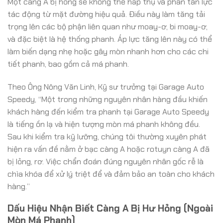
Một càng A bị hỏng sẽ không thể hấp thụ và phân tán lực
tác động từ mặt đường hiệu quả. Điều này làm tăng tải
trọng lên các bộ phận liên quan như moay-ơ, bi moay-ơ,
và đặc biệt là hệ thống phanh. Áp lực tăng lên này có thể
làm biến dạng nhẹ hoặc gây mòn nhanh hơn cho các chi
tiết phanh, bao gồm cả má phanh.
Theo Ông Nông Văn Linh, Kỹ sư trưởng tại Garage Auto
Speedy, “Một trong những nguyên nhân hàng đầu khiến
khách hàng đến kiểm tra phanh tại Garage Auto Speedy
là tiếng ồn lạ và hiện tượng mòn má phanh không đều.
Sau khi kiểm tra kỹ lưỡng, chúng tôi thường xuyên phát
hiện ra vấn đề nằm ở bạc càng A hoặc rotuyn càng A đã
bị lỏng, rơ. Việc chẩn đoán đúng nguyên nhân gốc rễ là
chìa khóa để xử lý triệt để và đảm bảo an toàn cho khách
hàng.”
Dấu Hiệu Nhận Biết Càng A Bị Hư Hỏng (Ngoài
Mòn Má Phanh)