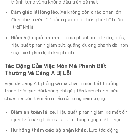
thành từng vùng không đều trên bề mặt.
Cảm giác lái lỏng lẻo:
Xe không còn chắc chắn, ổn
định như trước. Có cảm giác xe bị “bồng bềnh” hoặc
“trôi” khi lái.
Giảm hiệu quả phanh:
Do má phanh mòn không đều,
hiệu suất phanh giảm sút, quãng đường phanh dài hơn
hoặc xe bị kéo lệch khi phanh.
Tác Động Của Việc Mòn Má Phanh Bất
Thường Và Càng A Bị Lỗi
Việc để càng A bị hỏng và má phanh mòn bất thường
trong thời gian dài không chỉ gây tốn kém chi phí sửa
chữa mà còn tiềm ẩn nhiều rủi ro nghiêm trọng:
Giảm an toàn lái xe:
Hiệu suất phanh giảm, xe mất ổn
định, khả năng kiểm soát kém, tăng nguy cơ tai nạn.
Hư hỏng thêm các bộ phận khác:
Lực tác động