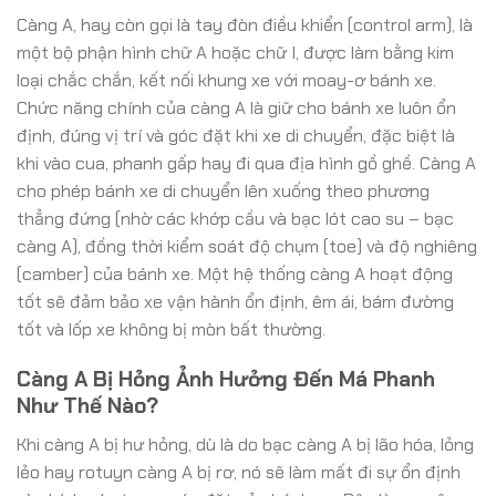
Càng A, hay còn gọi là tay đòn điều khiển (control arm), là
một bộ phận hình chữ A hoặc chữ I, được làm bằng kim
loại chắc chắn, kết nối khung xe với moay-ơ bánh xe.
Chức năng chính của càng A là giữ cho bánh xe luôn ổn
định, đúng vị trí và góc đặt khi xe di chuyển, đặc biệt là
khi vào cua, phanh gấp hay đi qua địa hình gồ ghề. Càng A
cho phép bánh xe di chuyển lên xuống theo phương
thẳng đứng (nhờ các khớp cầu và bạc lót cao su – bạc
càng A), đồng thời kiểm soát độ chụm (toe) và độ nghiêng
(camber) của bánh xe. Một hệ thống càng A hoạt động
tốt sẽ đảm bảo xe vận hành ổn định, êm ái, bám đường
tốt và lốp xe không bị mòn bất thường.
Càng A Bị Hỏng Ảnh Hưởng Đến Má Phanh
Như Thế Nào?
Khi càng A bị hư hỏng, dù là do bạc càng A bị lão hóa, lỏng
lẻo hay rotuyn càng A bị rơ, nó sẽ làm mất đi sự ổn định