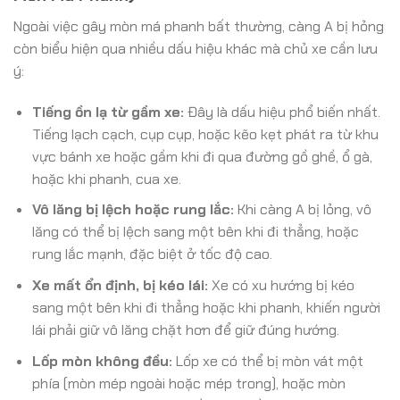
Ngoài việc gây mòn má phanh bất thường, càng A bị hỏng
còn biểu hiện qua nhiều dấu hiệu khác mà chủ xe cần lưu
ý:
Tiếng ồn lạ từ gầm xe:
Đây là dấu hiệu phổ biến nhất.
Tiếng lạch cạch, cụp cụp, hoặc kẽo kẹt phát ra từ khu
vực bánh xe hoặc gầm khi đi qua đường gồ ghề, ổ gà,
hoặc khi phanh, cua xe.
Vô lăng bị lệch hoặc rung lắc:
Khi càng A bị lỏng, vô
lăng có thể bị lệch sang một bên khi đi thẳng, hoặc
rung lắc mạnh, đặc biệt ở tốc độ cao.
Xe mất ổn định, bị kéo lái:
Xe có xu hướng bị kéo
sang một bên khi đi thẳng hoặc khi phanh, khiến người
lái phải giữ vô lăng chặt hơn để giữ đúng hướng.
Lốp mòn không đều:
Lốp xe có thể bị mòn vát một
phía (mòn mép ngoài hoặc mép trong), hoặc mòn