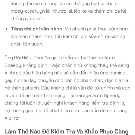
không đều và sự rung lắc có thể gây hư hại cho bi
moay-ơ, rotuyn lái, thước lái, lốp xe và thậm chí cả hệ
thống giảm xóc.
Tăng chi phí vận hành:
Má phanh phải thay sớm hơn,
lốp mòn nhanh hơn, tốn kém chi phí sửa chữa các bộ
phận liên quan.
Ông Bùi Hiếu, Chuyên gia tư vấn xe tại Garage Auto
Speedy, khẳng định: “Việc chần chừ không thay thế càng
A khi có dấu hiệu hỏng hóc sẽ dẫn đến ‘hiệu ứng domino’,
gây hư hại dây chuyền cho các bộ phận khác, đặc biệt là
hệ thống phanh. Đây không chỉ là vấn đề tài chính mà còn
là vấn đề an toàn tính mạng. Tại Garage Auto Speedy,
chúng tôi luôn khuyến nghị khách hàng kiểm tra định kỳ
hệ thống gầm bệ để phát hiện sớm các vấn đề như càng
A bị rơ.”
Làm Thế Nào Để Kiểm Tra Và Khắc Phục Càng