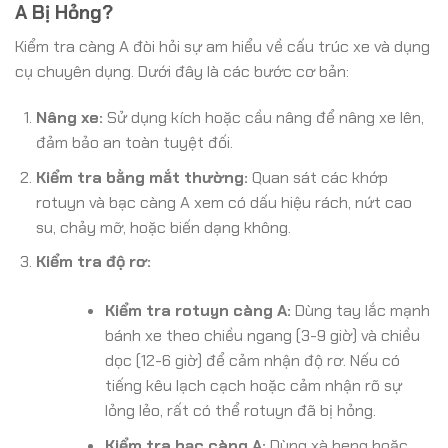
A Bị Hỏng?
Kiểm tra càng A đòi hỏi sự am hiểu về cấu trúc xe và dụng
cụ chuyên dụng. Dưới đây là các bước cơ bản:
Nâng xe:
Sử dụng kích hoặc cầu nâng để nâng xe lên,
đảm bảo an toàn tuyệt đối.
Kiểm tra bằng mắt thường:
Quan sát các khớp
rotuyn và bạc càng A xem có dấu hiệu rách, nứt cao
su, chảy mỡ, hoặc biến dạng không.
Kiểm tra độ rơ:
Kiểm tra rotuyn càng A:
Dùng tay lắc mạnh
bánh xe theo chiều ngang (3-9 giờ) và chiều
dọc (12-6 giờ) để cảm nhận độ rơ. Nếu có
tiếng kêu lạch cạch hoặc cảm nhận rõ sự
lỏng lẻo, rất có thể rotuyn đã bị hỏng.
Kiểm tra bạc càng A:
Dùng xà beng hoặc