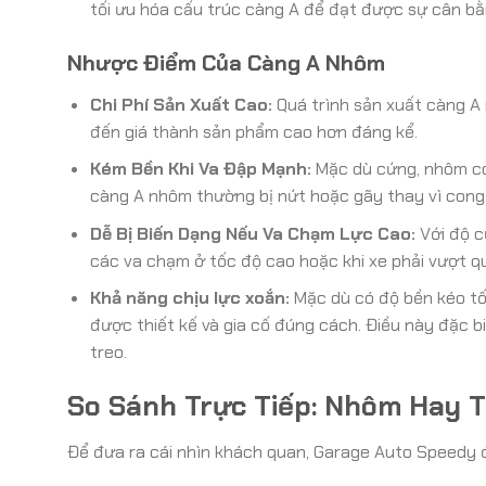
tối ưu hóa cấu trúc càng A để đạt được sự cân bằn
Nhược Điểm Của Càng A Nhôm
Chi Phí Sản Xuất Cao:
Quá trình sản xuất càng A 
đến giá thành sản phẩm cao hơn đáng kể.
Kém Bền Khi Va Đập Mạnh:
Mặc dù cứng, nhôm có 
càng A nhôm thường bị nứt hoặc gãy thay vì cong,
Dễ Bị Biến Dạng Nếu Va Chạm Lực Cao:
Với độ c
các va chạm ở tốc độ cao hoặc khi xe phải vượt q
Khả năng chịu lực xoắn:
Mặc dù có độ bền kéo tố
được thiết kế và gia cố đúng cách. Điều này đặc b
treo.
So Sánh Trực Tiếp: Nhôm Hay 
Để đưa ra cái nhìn khách quan, Garage Auto Speedy đ