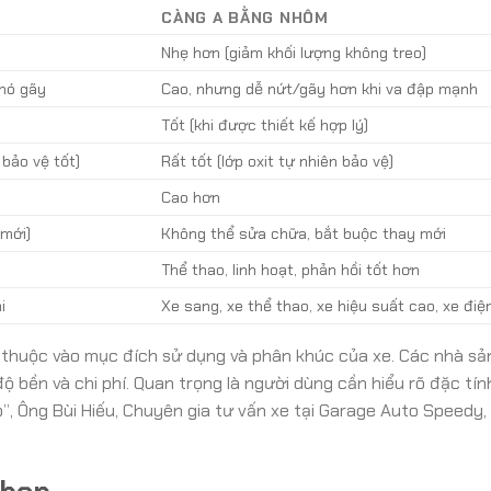
CÀNG A BẰNG NHÔM
Nhẹ hơn (giảm khối lượng không treo)
khó gãy
Cao, nhưng dễ nứt/gãy hơn khi va đập mạnh
Tốt (khi được thiết kế hợp lý)
bảo vệ tốt)
Rất tốt (lớp oxit tự nhiên bảo vệ)
Cao hơn
 mới)
Không thể sửa chữa, bắt buộc thay mới
Thể thao, linh hoạt, phản hồi tốt hơn
i
Xe sang, xe thể thao, xe hiệu suất cao, xe điệ
 thuộc vào mục đích sử dụng và phân khúc của xe. Các nhà sả
độ bền và chi phí. Quan trọng là người dùng cần hiểu rõ đặc tí
”, Ông Bùi Hiếu, Chuyên gia tư vấn xe tại Garage Auto Speedy,