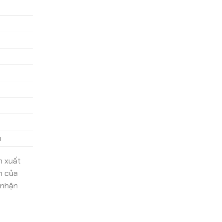
n
n xuất
nh của
 nhận