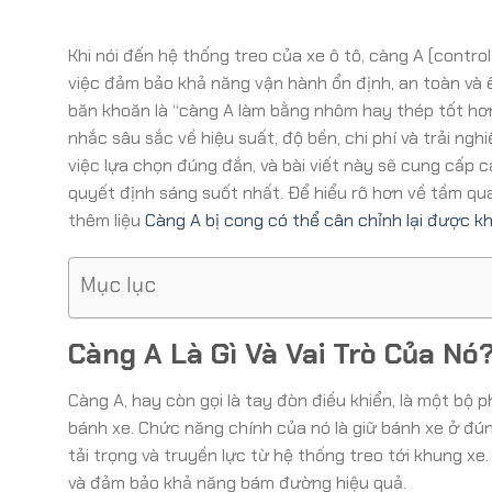
Khi nói đến hệ thống treo của xe ô tô, càng A (contro
việc đảm bảo khả năng vận hành ổn định, an toàn và 
băn khoăn là “càng A làm bằng nhôm hay thép tốt hơn
nhắc sâu sắc về hiệu suất, độ bền, chi phí và trải ng
việc lựa chọn đúng đắn, và bài viết này sẽ cung cấp c
quyết định sáng suốt nhất. Để hiểu rõ hơn về tầm qua
thêm liệu
Càng A bị cong có thể cân chỉnh lại được k
Mục lục
Càng A Là Gì Và Vai Trò Của Nó
Càng A, hay còn gọi là tay đòn điều khiển, là một bộ 
bánh xe. Chức năng chính của nó là giữ bánh xe ở đún
tải trọng và truyền lực từ hệ thống treo tới khung xe
và đảm bảo khả năng bám đường hiệu quả.