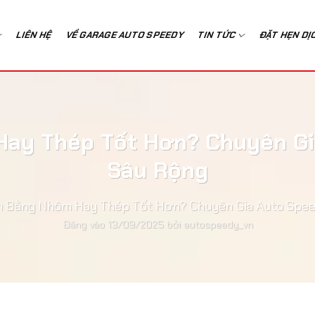
LIÊN HỆ
VỀ GARAGE AUTO SPEEDY
TIN TỨC
ĐẶT HẸN DỊ
ay Thép Tốt Hơn? Chuyên Gi
Sâu Rộng
m Bằng Nhôm Hay Thép Tốt Hơn? Chuyên Gia Auto Spee
Đăng vào
13/09/2025
bởi
autospeedy_vn