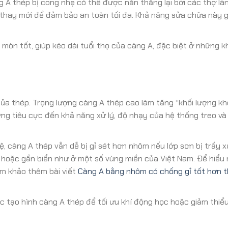
 A thép bị cong nhẹ có thể được nắn thẳng lại bởi các thợ là
thay mới để đảm bảo an toàn tối đa. Khả năng sửa chữa này 
òn tốt, giúp kéo dài tuổi thọ của càng A, đặc biệt ở những k
ủa thép. Trọng lượng càng A thép cao làm tăng “khối lượng kh
ng tiêu cực đến khả năng xử lý, độ nhạy của hệ thống treo và
 càng A thép vẫn dễ bị gỉ sét hơn nhôm nếu lớp sơn bị trầy 
 hoặc gần biển như ở một số vùng miền của Việt Nam. Để hiểu 
am khảo thêm bài viết
Càng A bằng nhôm có chống gỉ tốt hơn 
c tạo hình càng A thép để tối ưu khí động học hoặc giảm thiể