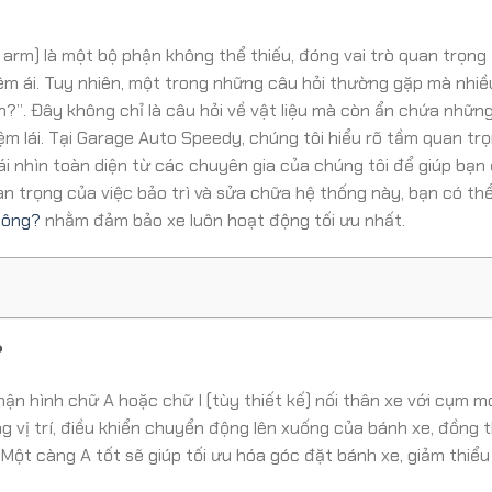
l arm) là một bộ phận không thể thiếu, đóng vai trò quan trọng
êm ái. Tuy nhiên, một trong những câu hỏi thường gặp mà nhiề
?”. Đây không chỉ là câu hỏi về vật liệu mà còn ẩn chứa nhữn
hiệm lái. Tại Garage Auto Speedy, chúng tôi hiểu rõ tầm quan tr
ái nhìn toàn diện từ các chuyên gia của chúng tôi để giúp bạn
n trọng của việc bảo trì và sửa chữa hệ thống này, bạn có thể
hông?
nhằm đảm bảo xe luôn hoạt động tối ưu nhất.
?
phận hình chữ A hoặc chữ I (tùy thiết kế) nối thân xe với cụm 
g vị trí, điều khiển chuyển động lên xuống của bánh xe, đồng t
. Một càng A tốt sẽ giúp tối ưu hóa góc đặt bánh xe, giảm thiểu