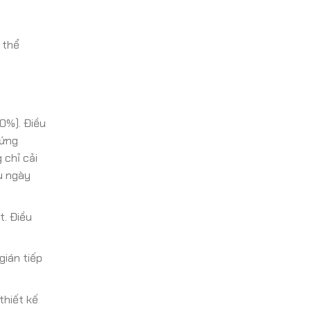
 thể
0%). Điều
 ứng
 chỉ cải
u ngày
t. Điều
gián tiếp
thiết kế