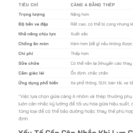
TIÊU CHÍ
CÀNG A BẰNG THÉP
Trọng lượng
Nặng hơn
Độ bền va đập
Rất cao, có thể bị cong nhưng 
Khả năng chịu lực
Xuất sắc
Chống ăn mòn
Kém hơn (dễ gỉ nếu không được 
Chi phí
Thấp hơn
Sửa chữa
Có thể nắn lại (khuyến cáo thay
Cảm giác lái
Ổn định, chắc chắn
Ứng dụng phổ biến
Xe phổ thông, SUV, bán tải, xe tả
“Việc lựa chọn giữa càng A nhôm và thép thường phụ
luôn cân nhắc kỹ lưỡng để tối ưu hóa giữa hiệu suất, 
từng loại để có thể bảo dưỡng hoặc thay thế phù hợp
định.