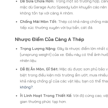
Dễ Sửa Chữa Hơn:
Trong một số trường hợp, càng
mặc dù Garage Auto Speedy luôn khuyến cáo nên 
không tồn tại với càng A nhôm.
Chống Mài Mòn Tốt:
Thép có khả năng chống mài m
tiếp xúc thường xuyên với bụi bẩn, cát đá.
Nhược Điểm Của Càng A Thép
Trọng Lượng Nặng:
Đây là nhược điểm lớn nhất c
(unsprung weight) của xe. Điều này có thể ảnh hưở
nhiên liệu.
Dễ Bị Ăn Mòn, Gỉ Sét:
Mặc dù được sơn phủ bảo vệ,
biệt trong điều kiện môi trường ẩm ướt, mưa nhiều
khả năng chống gỉ của các vật liệu, bạn có thể th
không?
.
Ít Linh Hoạt Trong Thiết Kế:
Với độ cứng cao, việ
gian thường phức tạp hơn.