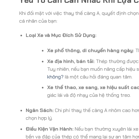
Yếu Tố Cần Cân Nhắc Khi Lựa 
Khi đối mặt với việc thay thế càng A, quyết định chọn
cá nhân của bạn:
Loại Xe và Mục Đích Sử Dụng:
Xe phổ thông, di chuyển hàng ngày:
Th
Xe địa hình, bán tải:
Thép thường được ưu
Tuy nhiên, nếu bạn muốn nâng cấp hiệu s
không?
là một câu hỏi đáng quan tâm.
Xe thể thao, xe sang, xe hiệu suất cao
giác lái và độ nhạy của hệ thống treo.
Ngân Sách:
Chi phí thay thế càng A nhôm cao hơn 
chọn hợp lý.
Điều Kiện Vận Hành:
Nếu bạn thường xuyên lái xe 
bền va đập của thép có thể mang lại sự an tâm h