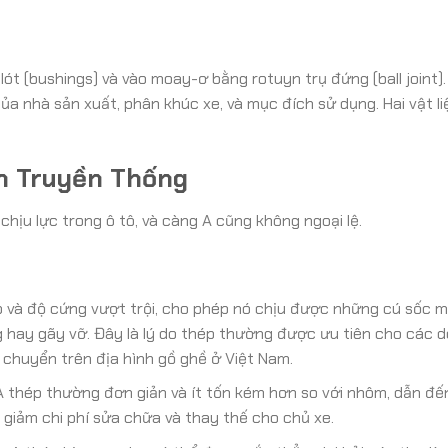
 (bushings) và vào moay-ơ bằng rotuyn trụ đứng (ball joint). 
ủa nhà sản xuất, phân khúc xe, và mục đích sử dụng. Hai vật l
n Truyền Thống
chịu lực trong ô tô, và càng A cũng không ngoại lệ.
 và độ cứng vượt trội, cho phép nó chịu được những cú sốc m
g hay gãy vỡ. Đây là lý do thép thường được ưu tiên cho các 
 chuyển trên địa hình gồ ghề ở Việt Nam.
 thép thường đơn giản và ít tốn kém hơn so với nhôm, dẫn đến
giảm chi phí sửa chữa và thay thế cho chủ xe.