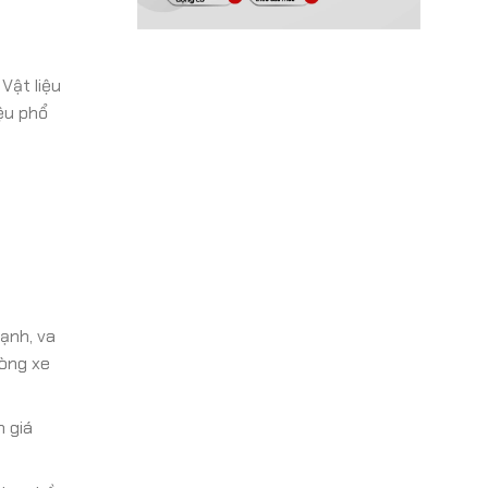
Vật liệu
iệu phổ
ạnh, va
dòng xe
 giá