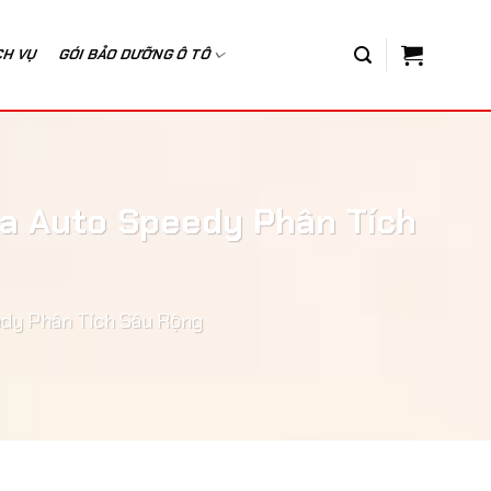
CH VỤ
GÓI BẢO DƯỠNG Ô TÔ
a Auto Speedy Phân Tích
dy Phân Tích Sâu Rộng