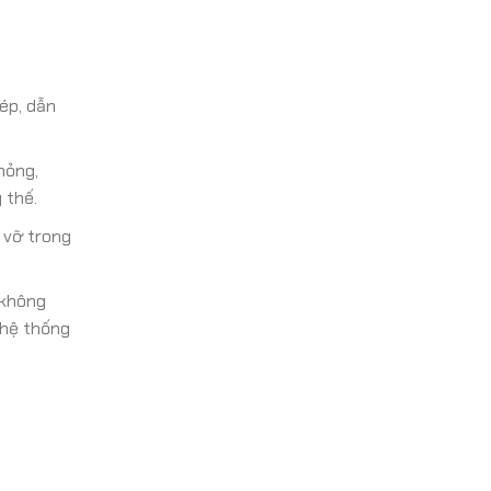
ép, dẫn
hỏng,
 thế.
 vỡ trong
 không
 hệ thống