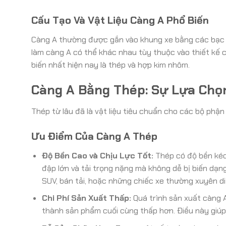
Cấu Tạo Và Vật Liệu Càng A Phổ Biến
Càng A thường được gắn vào khung xe bằng các bạc lót
làm càng A có thể khác nhau tùy thuộc vào thiết kế c
biến nhất hiện nay là thép và hợp kim nhôm.
Càng A Bằng Thép: Sự Lựa Chọ
Thép từ lâu đã là vật liệu tiêu chuẩn cho các bộ phận 
Ưu Điểm Của Càng A Thép
Độ Bền Cao và Chịu Lực Tốt:
Thép có độ bền kéo
đập lớn và tải trọng nặng mà không dễ bị biến dạn
SUV, bán tải, hoặc những chiếc xe thường xuyên di
Chi Phí Sản Xuất Thấp:
Quá trình sản xuất càng A
thành sản phẩm cuối cùng thấp hơn. Điều này giúp 