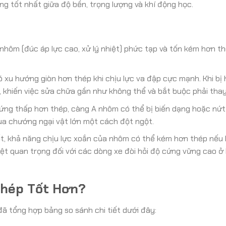
g tốt nhất giữa độ bền, trọng lượng và khí động học.
nhôm (đúc áp lực cao, xử lý nhiệt) phức tạp và tốn kém hơn th
xu hướng giòn hơn thép khi chịu lực va đập cực mạnh. Khi bị 
 khiến việc sửa chữa gần như không thể và bắt buộc phải thay
ứng thấp hơn thép, càng A nhôm có thể bị biến dạng hoặc nứt
ua chướng ngại vật lớn một cách đột ngột.
t, khả năng chịu lực xoắn của nhôm có thể kém hơn thép nếu
iệt quan trọng đối với các dòng xe đòi hỏi độ cứng vững cao ở
Thép Tốt Hơn?
ã tổng hợp bảng so sánh chi tiết dưới đây: