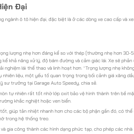
iện Đại
 ngành ô tô hiện đại, đặc biệt là ở các dòng xe cao cấp và xe
trọng lượng nhẹ hơn đáng kể so với thép (thường nhẹ hơn 30-5
g kể khả năng xử lý, độ bám đường và cảm giác lái. Xe sẽ phản
i nghiệm lái thể thao và linh hoạt hơn. “Trọng lượng nhẹ không
 nhiên liệu, một yếu tố quan trọng trong bối cảnh giá xăng dầ
Kỹ sư trưởng tại Garage Auto Speedy, chia sẻ.
 tự nhiên rất tốt nhờ lớp oxit bảo vệ hình thành trên bề mặ
trường khắc nghiệt hoặc ven biển.
ốt, giúp tản nhiệt nhanh hơn cho các bộ phận gần đó, có thể 
mỡ trong hệ thống treo.
à gia công thành các hình dạng phức tạp, cho phép các nhà 