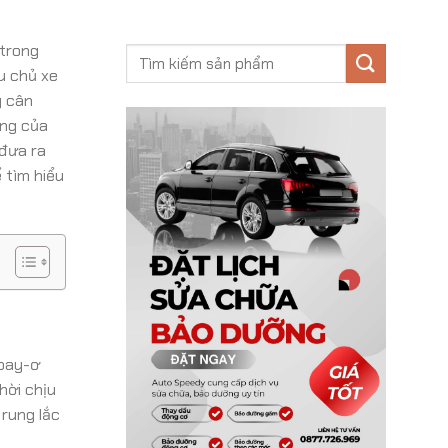
 trong
u chủ xe
g cân
ọng của
 đưa ra
 tìm hiểu
moay-ơ
hời chịu
 rung lắc