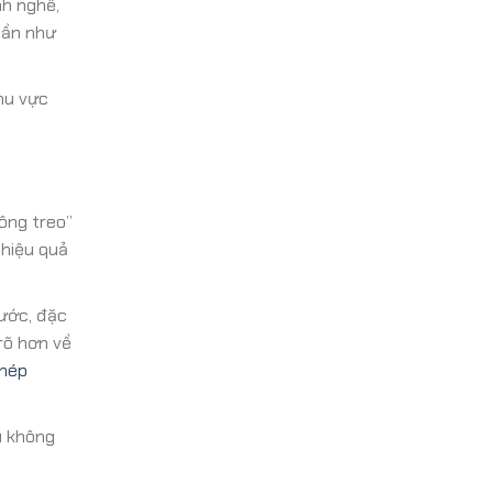
nh nghề,
gần như
hu vực
ông treo”
 hiệu quả
xước, đặc
rõ hơn về
thép
u không