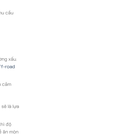
nhu cầu
ờng xấu.
ff-road
ện cảm
sẽ là lựa
thì độ
dễ ăn mòn