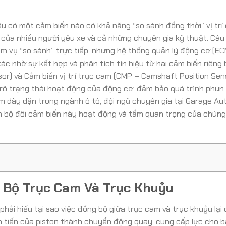
liệu có một cảm biến nào có khả năng “so sánh đồng thời” vị trí
của nhiều người yêu xe và cả những chuyên gia kỹ thuật. Câu t
m vụ “so sánh” trực tiếp, nhưng hệ thống quản lý động cơ (E
ác nhờ sự kết hợp và phân tích tín hiệu từ hai cảm biến riêng 
sor) và Cảm biến vị trí trục cam (CMP – Camshaft Position Sens
 rõ trạng thái hoạt động của động cơ, đảm bảo quá trình phun
iệm dày dặn trong ngành ô tô, đội ngũ chuyên gia tại Garage Au
 bộ đôi cảm biến này hoạt động và tầm quan trọng của chúng 
 Bộ Trục Cam Và Trục Khuỷu
phải hiểu tại sao việc đồng bộ giữa trục cam và trục khuỷu lại 
h tiến của piston thành chuyển động quay, cung cấp lực cho b