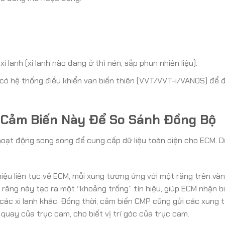
 lanh (xi lanh nào đang ở thì nén, sắp phun nhiên liệu).
 có hệ thống điều khiển van biến thiên (VVT/VVT-i/VANOS) để 
 Cảm Biến Này Để So Sánh Đồng Bộ
 hoạt động song song để cung cấp dữ liệu toàn diện cho ECM. 
iệu liên tục về ECM, mỗi xung tương ứng với một răng trên và
 răng này tạo ra một “khoảng trống” tín hiệu, giúp ECM nhận b
ủa các xi lanh khác. Đồng thời, cảm biến CMP cũng gửi các xung t
quay của trục cam, cho biết vị trí góc của trục cam.