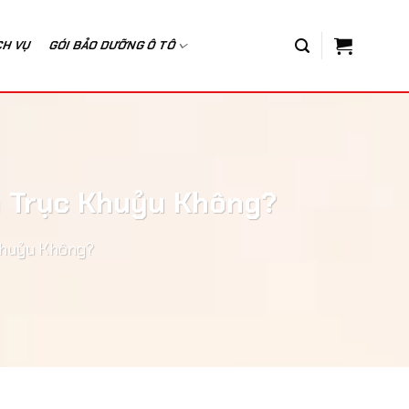
CH VỤ
GÓI BẢO DƯỠNG Ô TÔ
à Trục Khuỷu Không?
Khuỷu Không?