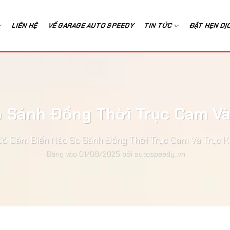
LIÊN HỆ
VỀ GARAGE AUTO SPEEDY
TIN TỨC
ĐẶT HẸN DỊ
 Sánh Đồng Thời Trục Cam V
Có Cảm Biến Nào So Sánh Đồng Thời Trục Cam Và Trục 
Đăng vào
01/08/2025
bởi
autospeedy_vn