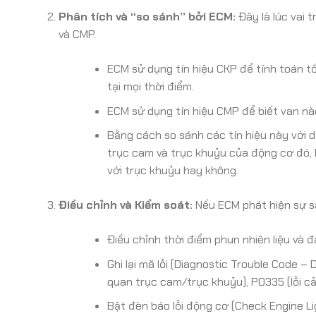
Phân tích và “so sánh” bởi ECM:
Đây là lúc vai 
và CMP.
ECM sử dụng tín hiệu CKP để tính toán tốc
tại mọi thời điểm.
ECM sử dụng tín hiệu CMP để biết van nà
Bằng cách so sánh các tín hiệu này với dữ
trục cam và trục khuỷu của động cơ đó,
với trục khuỷu hay không.
Điều chỉnh và Kiểm soát:
Nếu ECM phát hiện sự sai
Điều chỉnh thời điểm phun nhiên liệu và 
Ghi lại mã lỗi (Diagnostic Trouble Code –
quan trục cam/trục khuỷu), P0335 (lỗi cả
Bật đèn báo lỗi động cơ (Check Engine Lig