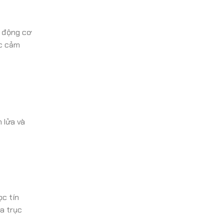
a động cơ
ặc cảm
 lửa và
ọc tín
ủa trục