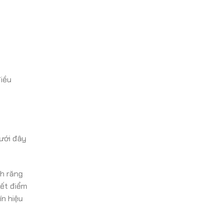
điều
Dưới đây
nh răng
iết điểm
ín hiệu