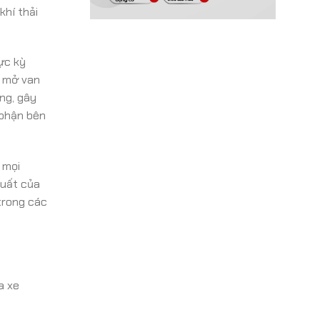
khí thải
ực kỳ
g mở van
ng, gây
 phận bên
 mọi
suất của
trong các
a xe