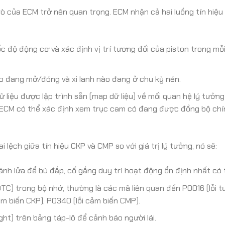
trò của ECM trở nên quan trọng. ECM nhận cả hai luồng tín hiệu
 độ động cơ và xác định vị trí tương đối của piston trong mỗi 
o đang mở/đóng và xi lanh nào đang ở chu kỳ nén.
 liệu được lập trình sẵn (map dữ liệu) về mối quan hệ lý tưởng
 ECM có thể xác định xem trục cam có đang được đồng bộ chí
 lệch giữa tín hiệu CKP và CMP so với giá trị lý tưởng, nó sẽ:
đánh lửa để bù đắp, cố gắng duy trì hoạt động ổn định nhất có 
 DTC) trong bộ nhớ, thường là các mã liên quan đến P0016 (lỗi 
m biến CKP), P0340 (lỗi cảm biến CMP).
ht) trên bảng táp-lô để cảnh báo người lái.