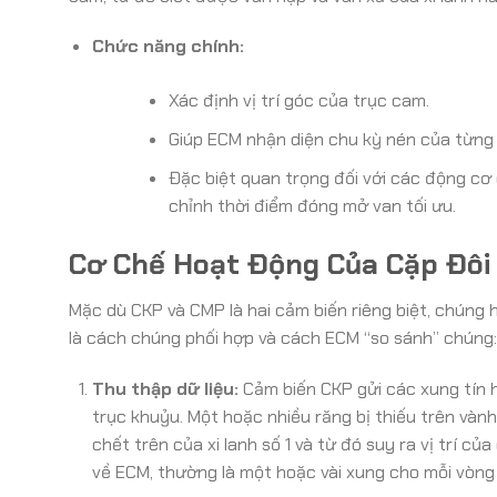
Chức năng chính:
Xác định vị trí góc của trục cam.
Giúp ECM nhận diện chu kỳ nén của từng xi
Đặc biệt quan trọng đối với các động cơ
chỉnh thời điểm đóng mở van tối ưu.
Cơ Chế Hoạt Động Của Cặp Đôi
Mặc dù CKP và CMP là hai cảm biến riêng biệt, chúng
là cách chúng phối hợp và cách ECM “so sánh” chúng:
Thu thập dữ liệu:
Cảm biến CKP gửi các xung tín h
trục khuỷu. Một hoặc nhiều răng bị thiếu trên vành
chết trên của xi lanh số 1 và từ đó suy ra vị trí c
về ECM, thường là một hoặc vài xung cho mỗi vòng 