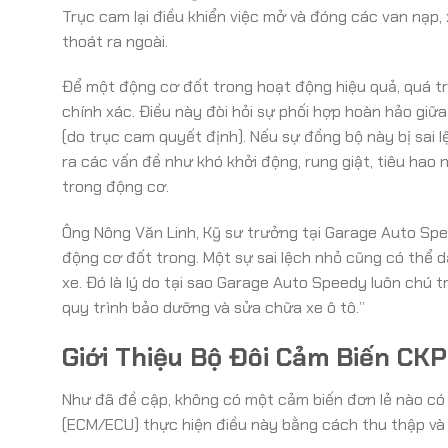
Trục cam lại điều khiển việc mở và đóng các van nạp, 
thoát ra ngoài.
Để một động cơ đốt trong hoạt động hiệu quả, quá trìn
chính xác. Điều này đòi hỏi sự phối hợp hoàn hảo giữa
(do trục cam quyết định). Nếu sự đồng bộ này bị sai 
ra các vấn đề như khó khởi động, rung giật, tiêu hao
trong động cơ.
Ông Nông Văn Linh, Kỹ sư trưởng tại Garage Auto Spe
động cơ đốt trong. Một sự sai lệch nhỏ cũng có thể d
xe. Đó là lý do tại sao Garage Auto Speedy luôn chú 
quy trình bảo dưỡng và sửa chữa xe ô tô.”
Giới Thiệu Bộ Đôi Cảm Biến CK
Như đã đề cập, không có một cảm biến đơn lẻ nào có 
(ECM/ECU) thực hiện điều này bằng cách thu thập và p