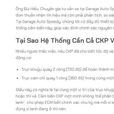
Ông Bùi Hiếu, Chuyên gia tư vấn xe tại Garage Auto S
đơn thuần nhận tín hiệu mà còn phải phân tích, so sá
Tại Garage Auto Speedy, chúng tôi có đầy đủ thiết b
thống cảm biến này, giúp xác định chính xác nguyên n
Tại Sao Hệ Thống Cần Cả CKP 
Nhiều người thắc mắc, nếu CKP đã cho biết tốc độ và 
động cơ:
Trục khuỷu quay 2 vòng (720 độ) để hoàn thành mộ
Trục cam chỉ quay 1 vòng (360 độ) trong cùng một 
Điều này có nghĩa là tại cùng một vị trí của trục khuỷu
hoặc thì xả. Cảm biến CKP một mình không thể phân b
lanh”, cho phép ECM biết chính xác chu kỳ mà mỗi xi l
đúng xi lanh đang ở thì nén.