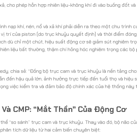
xả, cho phép hỗn hợp nhiên liệu-không khí đi vào buồng đốt và 
h nạp khí, nén, nổ và xả khí phải diễn ra theo một chu trình c
 vị trí của piston (do trục khuỷu quyết định) và thời điểm đón
lệch dù chỉ một chút, hiệu suất động cơ sẽ giảm sút nghiêm trọ
 nhiên liệu bất thường, thậm chí hỏng hóc nghiêm trọng các bộ
edy, chia sẻ: “Đồng bộ trục cam và trục khuỷu là nền tảng cho
ẫn đến hậu quả lớn, ảnh hưởng trực tiếp đến tuổi thọ và hiệu 
trọng việc kiểm tra và đảm bảo độ chính xác của hệ thống này 
P Và CMP: “Mắt Thần” Của Động Cơ
thể “so sánh” trục cam và trục khuỷu. Thay vào đó, bộ não củ
hân tích dữ liệu từ hai cảm biến chuyên biệt: