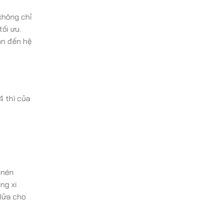
không chỉ
ối ưu.
an đến hệ
4 thì của
ì nén
ng xi
 lửa cho