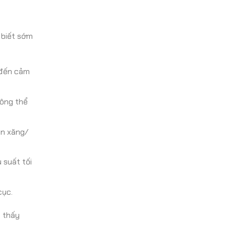
 biết sớm
n đến cảm
hông thể
un xăng/
 suất tối
cục.
n thấy