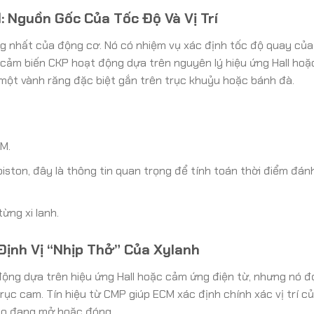
: Nguồn Gốc Của Tốc Độ Và Vị Trí
g nhất của động cơ. Nó có nhiệm vụ xác định tốc độ quay củ
c cảm biến CKP hoạt động dựa trên nguyên lý hiệu ứng Hall ho
 một vành răng đặc biệt gắn trên trục khuỷu hoặc bánh đà.
M.
piston, đây là thông tin quan trọng để tính toán thời điểm đánh
ừng xi lanh.
Định Vị “Nhịp Thở” Của Xylanh
ộng dựa trên hiệu ứng Hall hoặc cảm ứng điện từ, nhưng nó đ
rục cam. Tín hiệu từ CMP giúp ECM xác định chính xác vị trí c
nào đang mở hoặc đóng.