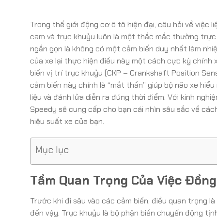
Trong thế giới động cơ ô tô hiện đại, câu hỏi về việc 
cam và trục khuỷu luôn là một thắc mắc thường trực 
ngắn gọn là không có một cảm biến duy nhất làm nhiệ
của xe lại thực hiện điều này một cách cực kỳ chính x
biến vị trí trục khuỷu (CKP – Crankshaft Position Sen
cảm biến này chính là “mắt thần” giúp bộ não xe hiểu
liệu và đánh lửa diễn ra đúng thời điểm. Với kinh ngh
Speedy sẽ cung cấp cho bạn cái nhìn sâu sắc về cách
hiệu suất xe của bạn.
Mục lục
Tầm Quan Trọng Của Việc Đồng
Trước khi đi sâu vào các cảm biến, điều quan trọng là 
đến vậy. Trục khuỷu là bộ phận biến chuyển động tịn