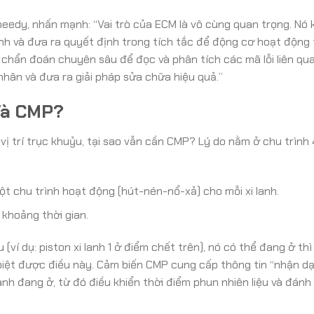
peedy, nhấn mạnh: “Vai trò của ECM là vô cùng quan trọng. Nó 
nh và đưa ra quyết định trong tích tắc để động cơ hoạt động t
ị chẩn đoán chuyên sâu để đọc và phân tích các mã lỗi liên qu
hân và đưa ra giải pháp sửa chữa hiệu quả.”
Và CMP?
vị trí trục khuỷu, tại sao vẫn cần CMP? Lý do nằm ở chu trình 
t chu trình hoạt động (hút-nén-nổ-xả) cho mỗi xi lanh.
khoảng thời gian.
 (ví dụ: piston xi lanh 1 ở điểm chết trên), nó có thể đang ở th
iệt được điều này. Cảm biến CMP cung cấp thông tin “nhận dạ
anh đang ở, từ đó điều khiển thời điểm phun nhiên liệu và đánh