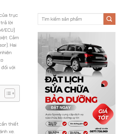
 của trục
rả lời
CM/ECU)
biệt: Cảm
or). Hai
 nhiên
to
đối với
cần thiết
ánh xe.