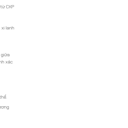
 từ CKP
xi lanh
 giữa
nh xác
thể.
tương