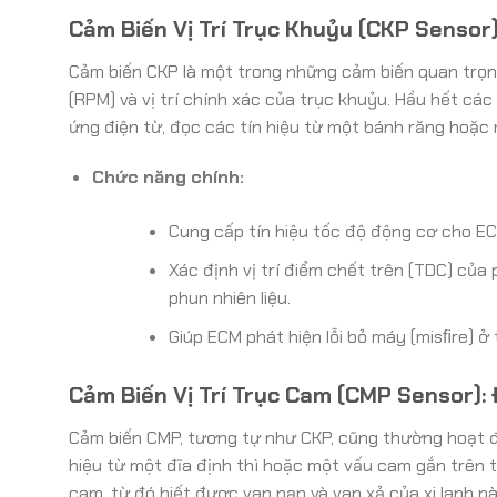
Cảm Biến Vị Trí Trục Khuỷu (CKP Sensor)
Cảm biến CKP là một trong những cảm biến quan trọn
(RPM) và vị trí chính xác của trục khuỷu. Hầu hết cá
ứng điện từ, đọc các tín hiệu từ một bánh răng hoặc
Chức năng chính:
Cung cấp tín hiệu tốc độ động cơ cho EC
Xác định vị trí điểm chết trên (TDC) của 
phun nhiên liệu.
Giúp ECM phát hiện lỗi bỏ máy (misﬁre) ở t
Cảm Biến Vị Trí Trục Cam (CMP Sensor): 
Cảm biến CMP, tương tự như CKP, cũng thường hoạt đ
hiệu từ một đĩa định thì hoặc một vấu cam gắn trên t
cam, từ đó biết được van nạp và van xả của xi lanh 