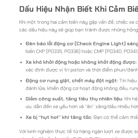
Dấu Hiệu Nhận Biết Khi Cảm B
Khi một trong hai cảm biến này gặp vấn đề, chiếc xe 
các dấu hiệu này sẽ giúp bạn tránh được những hỏng 
Đèn báo lỗi động cơ (Check Engine Light) sáng
biến CKP (P0335, P0336) hoặc CMP (P0340, P0341,
Xe khó khởi động hoặc không khởi động được:
xác định được vị trí piston và thời điểm phun/đán
Động cơ rung giật, chết máy đột ngột:
Tín hiệu
đánh lửa, khiến động cơ hoạt động không đều, run
Giảm công suất, tăng tiêu thụ nhiên liệu:
Khi hệ
ưu, dẫn đến xe yếu hơn và “ăn” xăng/dầu nhiều hơ
Xe bị “hụt hơi” khi tăng tốc:
Bạn có thể cảm thấy
Với kinh nghiệm thực tế từ hàng ngàn lượt xe được 