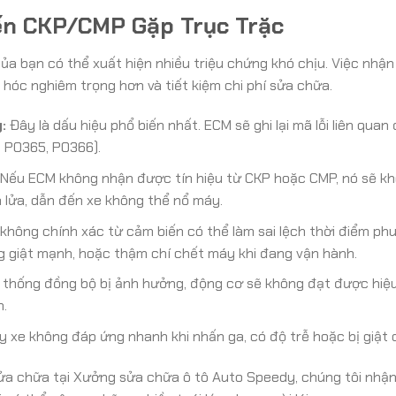
iến CKP/CMP Gặp Trục Trặc
của bạn có thể xuất hiện nhiều triệu chứng khó chịu. Việc nhận
hóc nghiêm trọng hơn và tiết kiệm chi phí sửa chữa.
:
Đây là dấu hiệu phổ biến nhất. ECM sẽ ghi lại mã lỗi liên qua
 P0365, P0366).
Nếu ECM không nhận được tín hiệu từ CKP hoặc CMP, nó sẽ k
h lửa, dẫn đến xe không thể nổ máy.
 không chính xác từ cảm biến có thể làm sai lệch thời điểm ph
g giật mạnh, hoặc thậm chí chết máy khi đang vận hành.
 thống đồng bộ bị ảnh hưởng, động cơ sẽ không đạt được hiệu
n.
 xe không đáp ứng nhanh khi nhấn ga, có độ trễ hoặc bị giật 
sửa chữa tại Xưởng sửa chữa ô tô Auto Speedy, chúng tôi nhậ