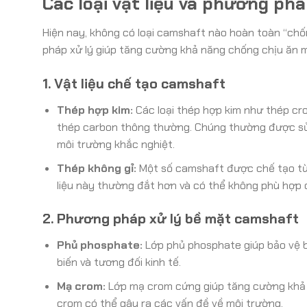
Các loại vật liệu và phương ph
Hiện nay, không có loại camshaft nào hoàn toàn “chốn
pháp xử lý giúp tăng cường khả năng chống chịu ăn m
1. Vật liệu chế tạo camshaft
Thép hợp kim:
Các loại thép hợp kim như thép cr
thép carbon thông thường. Chúng thường được sử
môi trường khắc nghiệt.
Thép không gỉ:
Một số camshaft được chế tạo từ t
liệu này thường đắt hơn và có thể không phù hợp 
2. Phương pháp xử lý bề mặt camshaft
Phủ phosphate:
Lớp phủ phosphate giúp bảo vệ bề
biến và tương đối kinh tế.
Mạ crom:
Lớp mạ crom cứng giúp tăng cường khả 
crom có thể gây ra các vấn đề về môi trường.