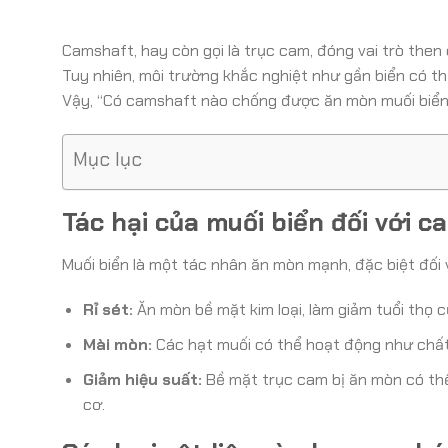
Camshaft, hay còn gọi là trục cam, đóng vai trò then 
Tuy nhiên, môi trường khắc nghiệt như gần biển có thể 
Vậy, “Có camshaft nào chống được ăn mòn muối biển 
Mục lục
Tác hại của muối biển đối với 
Muối biển là một tác nhân ăn mòn mạnh, đặc biệt đối vớ
Rỉ sét:
Ăn mòn bề mặt kim loại, làm giảm tuổi thọ 
Mài mòn:
Các hạt muối có thể hoạt động như chất
Giảm hiệu suất:
Bề mặt trục cam bị ăn mòn có th
cơ.