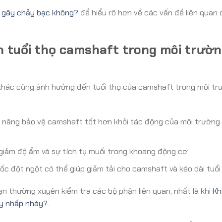
ể gây chảy bạc không?
để hiểu rõ hơn về các vấn đề liên quan 
 tuổi thọ camshaft trong môi trườ
ố khác cũng ảnh hưởng đến tuổi thọ của camshaft trong môi tr
ả năng bảo vệ camshaft tốt hơn khỏi tác động của môi trường
giảm độ ẩm và sự tích tụ muối trong khoang động cơ.
ốc đột ngột có thể giúp giảm tải cho camshaft và kéo dài tuổi 
n thường xuyên kiểm tra các bộ phận liên quan, nhất là khi
Khi
ay nhấp nháy?
.