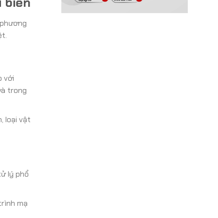
 biển
à phương
t.
 với
và trong
 loại vật
ử lý phổ
trình mạ