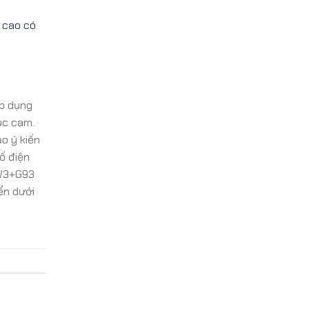
 cao có
áp dụng
ục cam.
o ý kiến
ố điện
QW3+G93
ển dưới