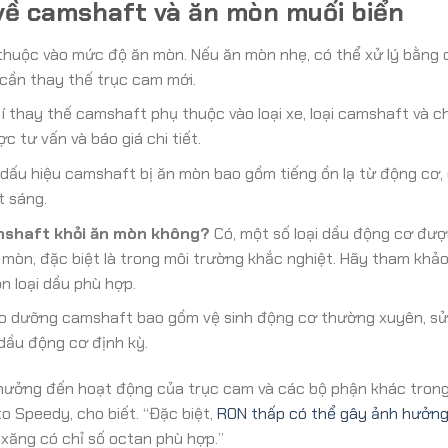
về camshaft và ăn mòn muối biển
huộc vào mức độ ăn mòn. Nếu ăn mòn nhẹ, có thể xử lý bằng 
 cần thay thế trục cam mới.
í thay thế camshaft phụ thuộc vào loại xe, loại camshaft và ch
 tư vấn và báo giá chi tiết.
dấu hiệu camshaft bị ăn mòn bao gồm tiếng ồn lạ từ động cơ,
t sáng.
amshaft khỏi ăn mòn không?
Có, một số loại dầu động cơ đư
ăn mòn, đặc biệt là trong môi trường khắc nghiệt. Hãy tham khảo
n loại dầu phù hợp.
 dưỡng camshaft bao gồm vệ sinh động cơ thường xuyên, sử
dầu động cơ định kỳ.
 hưởng đến hoạt động của trục cam và các bộ phận khác tron
to Speedy, cho biết. “Đặc biệt,
RON thấp có thể gây ảnh hưởn
n xăng có chỉ số octan phù hợp.”