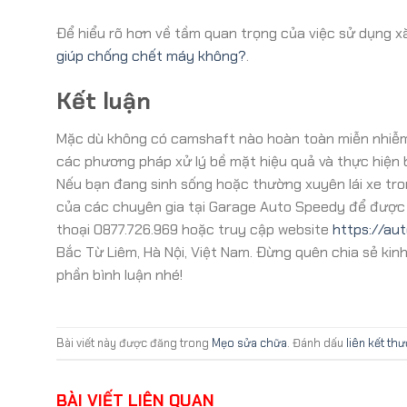
Để hiểu rõ hơn về tầm quan trọng của việc sử dụng 
giúp chống chết máy không?
.
Kết luận
Mặc dù không có camshaft nào hoàn toàn miễn nhiễm v
các phương pháp xử lý bề mặt hiệu quả và thực hiện 
Nếu bạn đang sinh sống hoặc thường xuyên lái xe tro
của các chuyên gia tại Garage Auto Speedy để được t
thoại 0877.726.969 hoặc truy cập website
https://au
Bắc Từ Liêm, Hà Nội, Việt Nam. Đừng quên chia sẻ ki
phần bình luận nhé!
Bài viết này được đăng trong
Mẹo sửa chữa
. Đánh dấu
liên kết th
BÀI VIẾT LIÊN QUAN