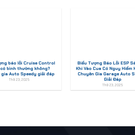
ợng báo lỗi Cruise Control
Biểu Tượng Báo Lỗi ESP S
 có bình thường không?
Khi Vào Cua Có Nguy Hiểm
gia Auto Speedy giải đáp
Chuyên Gia Garage Auto 
Giải Đáp
Th9 23, 2025
Th9 23, 2025