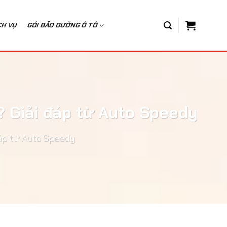
CH VỤ
GÓI BẢO DƯỠNG Ô TÔ
 Giải đáp từ Auto Speedy
áp từ Auto Speedy