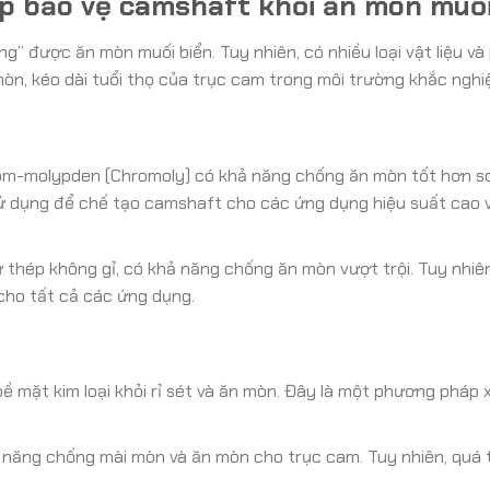
áp bảo vệ camshaft khỏi ăn mòn muối
g” được ăn mòn muối biển. Tuy nhiên, có nhiều loại vật liệu v
òn, kéo dài tuổi thọ của trục cam trong môi trường khắc nghiệ
om-molypden (Chromoly) có khả năng chống ăn mòn tốt hơn so
 dụng để chế tạo camshaft cho các ứng dụng hiệu suất cao 
hép không gỉ, có khả năng chống ăn mòn vượt trội. Tuy nhiên,
cho tất cả các ứng dụng.
 mặt kim loại khỏi rỉ sét và ăn mòn. Đây là một phương pháp x
năng chống mài mòn và ăn mòn cho trục cam. Tuy nhiên, quá 