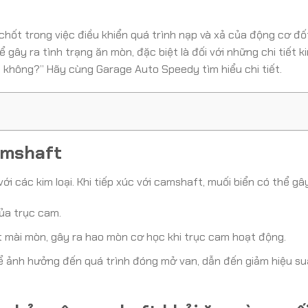
chốt trong việc điều khiển quá trình nạp và xả của động cơ đố
gây ra tình trạng ăn mòn, đặc biệt là đối với những chi tiết kim
không?” Hãy cùng Garage Auto Speedy tìm hiểu chi tiết.
camshaft
i các kim loại. Khi tiếp xúc với camshaft, muối biển có thể gây
của trục cam.
 mài mòn, gây ra hao mòn cơ học khi trục cam hoạt động.
ể ảnh hưởng đến quá trình đóng mở van, dẫn đến giảm hiệu s