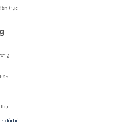
đến trục
ng
ường
 bên
thọ.
 bị lỗi hệ