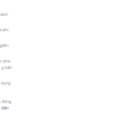
cách
i phí
 giảm
ợc pha
 ý kiến
 dụng
g động
g đến