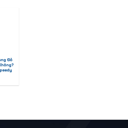
áng Đỏ
 Không?
Speedy