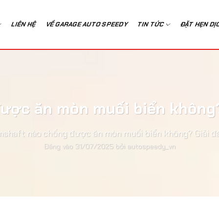
LIÊN HỆ
VỀ GARAGE AUTO SPEEDY
TIN TỨC
ĐẶT HẸN DỊ
ược ăn mòn muối biển không?
mshaft nào chống được ăn mòn muối biển không? Giải đ
Đăng vào
31/07/2025
bởi
autospeedy_vn