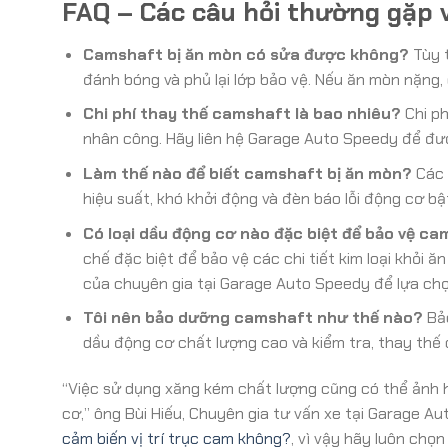
FAQ – Các câu hỏi thường gặp 
Camshaft bị ăn mòn có sửa được không?
Tùy t
đánh bóng và phủ lại lớp bảo vệ. Nếu ăn mòn nặng,
Chi phí thay thế camshaft là bao nhiêu?
Chi ph
nhân công. Hãy liên hệ Garage Auto Speedy để được
Làm thế nào để biết camshaft bị ăn mòn?
Các 
hiệu suất, khó khởi động và đèn báo lỗi động cơ bậ
Có loại dầu động cơ nào đặc biệt để bảo vệ c
chế đặc biệt để bảo vệ các chi tiết kim loại khỏi 
của chuyên gia tại Garage Auto Speedy để lựa chọ
Tôi nên bảo dưỡng camshaft như thế nào?
Bảo
dầu động cơ chất lượng cao và kiểm tra, thay thế 
“Việc sử dụng xăng kém chất lượng cũng có thể ảnh
cơ,” ông Bùi Hiếu, Chuyên gia tư vấn xe tại Garage Au
cảm biến vị trí trục cam không?
, vì vậy hãy luôn chọ