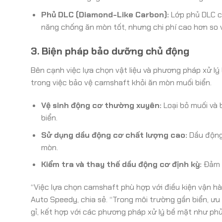
Phủ DLC (Diamond-Like Carbon):
Lớp phủ DLC c
năng chống ăn mòn tốt, nhưng chi phí cao hơn so 
3. Biện pháp bảo dưỡng chủ động
Bên cạnh việc lựa chọn vật liệu và phương pháp xử lý
trong việc bảo vệ camshaft khỏi ăn mòn muối biển.
Vệ sinh động cơ thường xuyên:
Loại bỏ muối và b
biển.
Sử dụng dầu động cơ chất lượng cao:
Dầu động 
mòn.
Kiểm tra và thay thế dầu động cơ định kỳ:
Đảm b
“Việc lựa chọn camshaft phù hợp với điều kiện vận hà
Auto Speedy, chia sẻ. “Trong môi trường gần biển, ư
gỉ, kết hợp với các phương pháp xử lý bề mặt như p