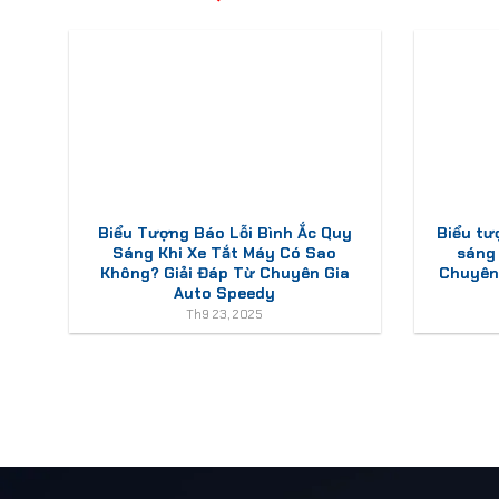
Biểu Tượng Báo Lỗi Bình Ắc Quy
Biểu tư
Sáng Khi Xe Tắt Máy Có Sao
sáng
Không? Giải Đáp Từ Chuyên Gia
Chuyên 
Auto Speedy
Th9 23, 2025