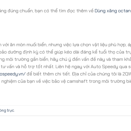
xăng đúng chuẩn, bạn có thể tìm đọc thêm về
Dùng xăng octan
ới ăn mòn muối biển, nhưng việc lựa chọn vật liệu phù hợp, 
bảo dưỡng định kỳ có thể giúp kéo dài đáng kể tuổi thọ của tr
ng môi trường gần biển, hãy chú ý đến vấn đề này và tham khả
ư vấn và hỗ trợ tốt nhất. Liên hệ ngay với Auto Speedy qua s
tospeedy.vn/
để biết thêm chi tiết. Địa chỉ của chúng tôi là 2
nh nghiệm của bạn về việc bảo vệ camshaft trong môi trường bi
ường trực
.