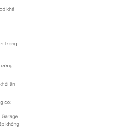
 có khả
an trọng
trường
khỏi ăn
g cơ.
i Garage
hép không