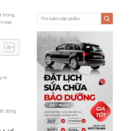
t trong.
 loại.
 ra:
uất động