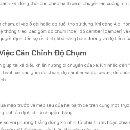
a bánh xe, đồng thời cho phép bánh xe di chuyển lên xuống một 
chạm, đi vào ổ gà, hoặc do tuổi thọ sử dụng. Khi càng A bị hỏn
hệ thống treo, bao gồm độ chụm (toe), độ camber (camber) và
 quyết định đến sự ổn định, khả năng bám đường và độ bền của
 Việc Căn Chỉnh Độ Chụm
ận giúp tài xế điều khiển hướng di chuyển của xe. Khi nhắc đến “
 đặt bánh xe, bao gồm độ chụm, độ camber và độ caster, để chú
ịnh.
iữa mép trước và mép sau của hai bánh xe trên cùng một trục
g tính ổn định khi di chuyển thẳng.
 so với phương thẳng đứng khi nhìn từ phía trước hoặc phía 
lốp với mặt đường và cải thiện khả năng vào cua.