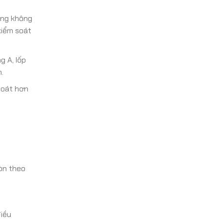
lăng không
kiểm soát
g A, lốp
.
soát hơn
òn theo
điều