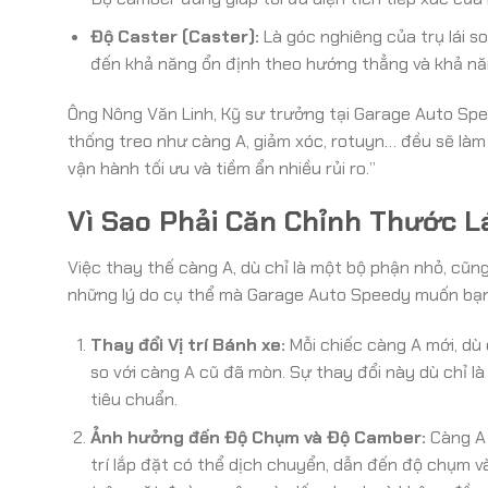
Độ Caster (Caster):
Là góc nghiêng của trụ lái s
đến khả năng ổn định theo hướng thẳng và khả năng
Ông Nông Văn Linh, Kỹ sư trưởng tại Garage Auto Spe
thống treo như càng A, giảm xóc, rotuyn… đều sẽ làm 
vận hành tối ưu và tiềm ẩn nhiều rủi ro.”
Vì Sao Phải Căn Chỉnh Thước L
Việc thay thế càng A, dù chỉ là một bộ phận nhỏ, cũn
những lý do cụ thể mà Garage Auto Speedy muốn bạn
Thay đổi Vị trí Bánh xe:
Mỗi chiếc càng A mới, dù 
so với càng A cũ đã mòn. Sự thay đổi này dù chỉ là
tiêu chuẩn.
Ảnh hưởng đến Độ Chụm và Độ Camber:
Càng A t
trí lắp đặt có thể dịch chuyển, dẫn đến độ chụm và