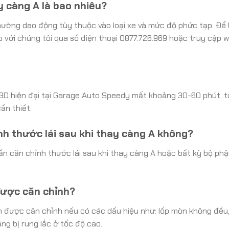
ay càng A là bao nhiêu?
thường dao động tùy thuộc vào loại xe và mức độ phức tạp. Để
ếp với chúng tôi qua số điện thoại 0877.726.969 hoặc truy cập 
 3D hiện đại tại Garage Auto Speedy mất khoảng 30-60 phút, 
ần thiết.
nh thước lái sau khi thay càng A không?
ần căn chỉnh thước lái sau khi thay càng A hoặc bất kỳ bộ ph
được căn chỉnh?
n được căn chỉnh nếu có các dấu hiệu như: lốp mòn không đều,
ăng bị rung lắc ở tốc độ cao.