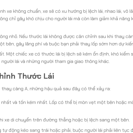
h xe không chuẩn, xe sẽ có xu hướng bị lệch lái, nhao lái, vô 
ông chỉ gây khó chịu cho người lái mà còn làm giảm khả năng 
ông nhỏ. Nếu thước lái không được căn chỉnh sau khi thay càn
t bên, gây lãng phí và buộc bạn phải thay lốp sớm hơn dự kiến
t. Một chiếc xe có thước lái bị lệch sẽ kém ổn định, khó kiểm 
người lái và những người tham gia giao thông khác.
hỉnh Thước Lái
i thay càng A, những hậu quả sau đây có thể xảy ra:
t nhất và tốn kém nhất. Lốp có thể bị mòn vẹt một bên hoặc m
i xe di chuyển trên đường thẳng hoặc bị lệch sang một bên.
 tự động kéo sang trái hoặc phải, buộc người lái phải liên tục 