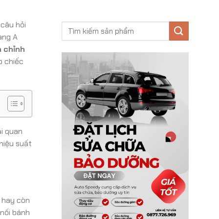
 câu hỏi
àng A
n chỉnh
o chiếc
ại quan
hiệu suất
, hay còn
 nối bánh