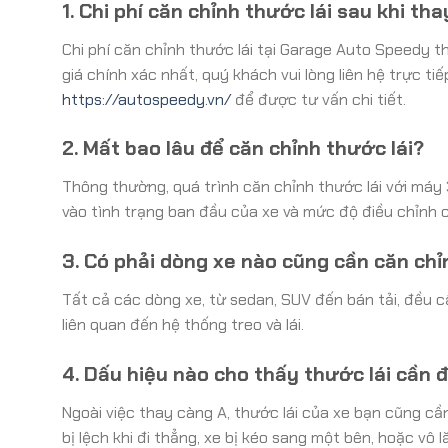
1. Chi phí căn chỉnh thước lái sau khi th
Chi phí căn chỉnh thước lái tại Garage Auto Speedy 
giá chính xác nhất, quý khách vui lòng liên hệ trực ti
https://autospeedy.vn/
để được tư vấn chi tiết.
2. Mất bao lâu để căn chỉnh thước lái?
Thông thường, quá trình căn chỉnh thước lái với máy
vào tình trạng ban đầu của xe và mức độ điều chỉnh c
3. Có phải dòng xe nào cũng cần căn chỉ
Tất cả các dòng xe, từ sedan, SUV đến bán tải, đều c
liên quan đến hệ thống treo và lái.
4. Dấu hiệu nào cho thấy thước lái cần 
Ngoài việc thay càng A, thước lái của xe bạn cũng cầ
bị lệch khi đi thẳng, xe bị kéo sang một bên, hoặc vô l