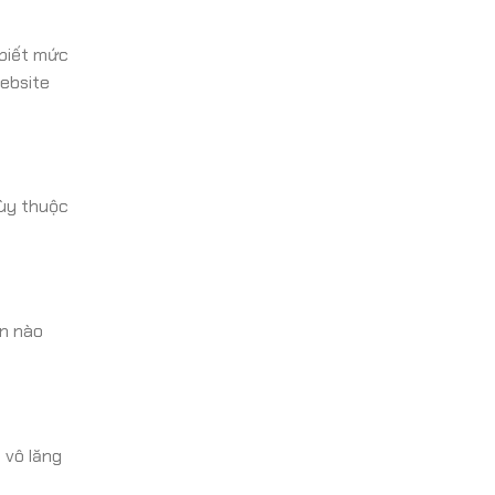
 biết mức
website
tùy thuộc
ận nào
 vô lăng