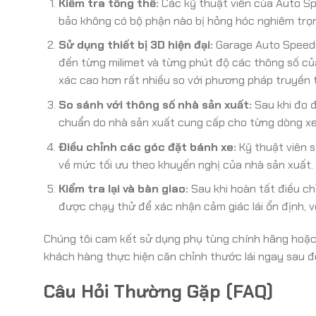
Kiểm tra tổng thể:
Các kỹ thuật viên của Auto Spe
bảo không có bộ phận nào bị hỏng hóc nghiêm trọn
Sử dụng thiết bị 3D hiện đại:
Garage Auto Speedy 
đến từng milimet và từng phút độ các thông số củ
xác cao hơn rất nhiều so với phương pháp truyền 
So sánh với thông số nhà sản xuất:
Sau khi đo đ
chuẩn do nhà sản xuất cung cấp cho từng dòng xe
Điều chỉnh các góc đặt bánh xe:
Kỹ thuật viên s
về mức tối ưu theo khuyến nghị của nhà sản xuất.
Kiểm tra lại và bàn giao:
Sau khi hoàn tất điều ch
được chạy thử để xác nhận cảm giác lái ổn định, vô
Chúng tôi cam kết sử dụng phụ tùng chính hãng hoặc
khách hàng thực hiện căn chỉnh thước lái ngay sau đó
Câu Hỏi Thường Gặp (FAQ)