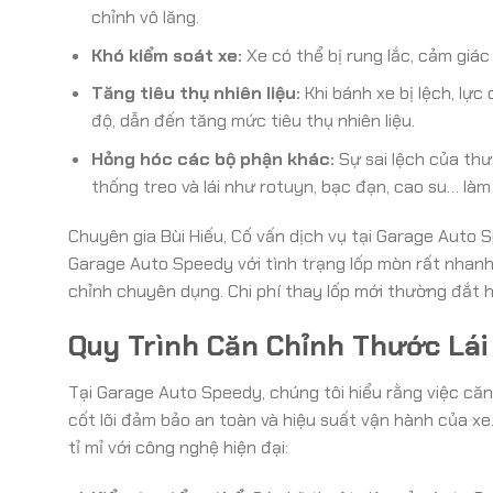
chỉnh vô lăng.
Khó kiểm soát xe:
Xe có thể bị rung lắc, cảm giác
Tăng tiêu thụ nhiên liệu:
Khi bánh xe bị lệch, lực
độ, dẫn đến tăng mức tiêu thụ nhiên liệu.
Hỏng hóc các bộ phận khác:
Sự sai lệch của thư
thống treo và lái như rotuyn, bạc đạn, cao su… làm
Chuyên gia Bùi Hiếu, Cố vấn dịch vụ tại Garage Auto 
Garage Auto Speedy với tình trạng lốp mòn rất nhanh
chỉnh chuyên dụng. Chi phí thay lốp mới thường đắt hơ
Quy Trình Căn Chỉnh Thước Lái
Tại Garage Auto Speedy, chúng tôi hiểu rằng việc căn
cốt lõi đảm bảo an toàn và hiệu suất vận hành của xe
tỉ mỉ với công nghệ hiện đại: