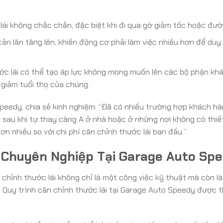
 lái không chắc chắn, đặc biệt khi đi qua gờ giảm tốc hoặc đườ
 cản lăn tăng lên, khiến động cơ phải làm việc nhiều hơn để duy 
ớc lái có thể tạo áp lực không mong muốn lên các bộ phận kh
 giảm tuổi thọ của chúng.
Speedy, chia sẻ kinh nghiệm: “Đã có nhiều trường hợp khách h
 sau khi tự thay càng A ở nhà hoặc ở những nơi không có thiết
n nhiều so với chi phí căn chỉnh thước lái ban đầu.”
 Chuyên Nghiệp Tại Garage Auto Sp
 chỉnh thước lái không chỉ là một công việc kỹ thuật mà còn là
. Quy trình căn chỉnh thước lái tại Garage Auto Speedy được 