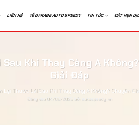
LIÊN HỆ
VỀ GARAGE AUTO SPEEDY
TIN TỨC
ĐẶT HẸN DỊ
i Sau Khi Thay Càng A Không
Giải Đáp
n Lại Thước Lái Sau Khi Thay Càng A Không? Chuyên Gi
Đăng vào
04/08/2025
bởi
autospeedy_vn