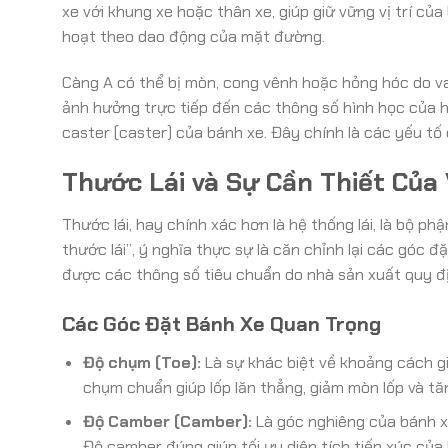
xe với khung xe hoặc thân xe, giúp giữ vững vị trí củ
hoạt theo dao động của mặt đường.
Càng A có thể bị mòn, cong vênh hoặc hỏng hóc do va 
ảnh hưởng trực tiếp đến các thông số hình học của 
caster (caster) của bánh xe. Đây chính là các yếu tố
Thước Lái và Sự Cần Thiết Của
Thước lái, hay chính xác hơn là hệ thống lái, là bộ ph
thước lái”, ý nghĩa thực sự là căn chỉnh lại các góc
được các thông số tiêu chuẩn do nhà sản xuất quy đ
Các Góc Đặt Bánh Xe Quan Trọng
Độ chụm (Toe):
Là sự khác biệt về khoảng cách g
chụm chuẩn giúp lốp lăn thẳng, giảm mòn lốp và tăn
Độ Camber (Camber):
Là góc nghiêng của bánh xe
Độ camber đúng giúp tối ưu diện tích tiếp xúc của 