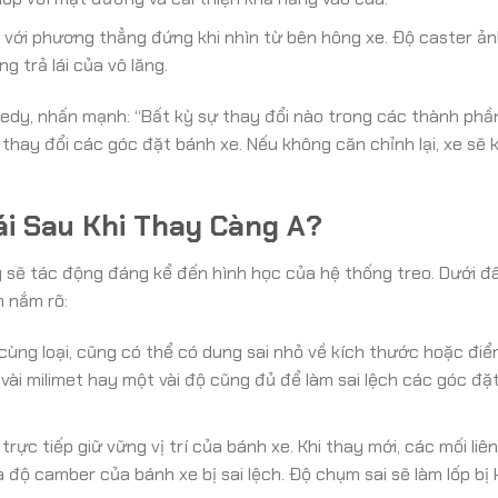
o với phương thẳng đứng khi nhìn từ bên hông xe. Độ caster ả
 trả lái của vô lăng.
edy, nhấn mạnh: “Bất kỳ sự thay đổi nào trong các thành phầ
thay đổi các góc đặt bánh xe. Nếu không căn chỉnh lại, xe sẽ 
ái Sau Khi Thay Càng A?
g sẽ tác động đáng kể đến hình học của hệ thống treo. Dưới đâ
 nắm rõ:
cùng loại, cũng có thể có dung sai nhỏ về kích thước hoặc điể
 vài milimet hay một vài độ cũng đủ để làm sai lệch các góc đặ
rực tiếp giữ vững vị trí của bánh xe. Khi thay mới, các mối liên
 độ camber của bánh xe bị sai lệch. Độ chụm sai sẽ làm lốp bị 