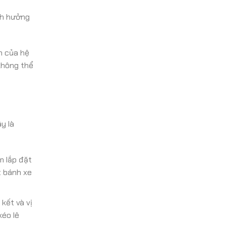
nh hưởng
n của hệ
không thể
y là
m lắp đặt
t bánh xe
 kết và vị
kéo lê