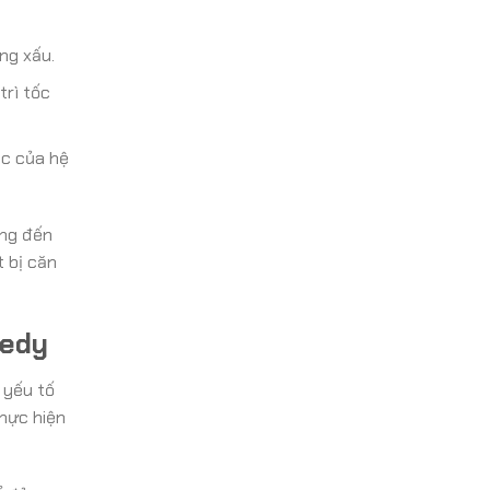
ng xấu.
trì tốc
ác của hệ
àng đến
 bị căn
eedy
 yếu tố
thực hiện