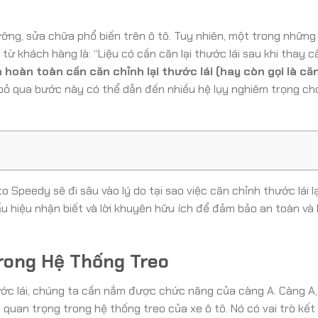
ỡng, sửa chữa phổ biến trên ô tô. Tuy nhiên, một trong những
khách hàng là: “Liệu có cần căn lại thước lái sau khi thay c
 hoàn toàn cần căn chỉnh lại thước lái (hay còn gọi là că
 bỏ qua bước này có thể dẫn đến nhiều hệ lụy nghiêm trọng ch
o Speedy sẽ đi sâu vào lý do tại sao việc căn chỉnh thước lái l
u hiệu nhận biết và lời khuyên hữu ích để đảm bảo an toàn và 
Trong Hệ Thống Treo
hước lái, chúng ta cần nắm được chức năng của càng A. Càng A
n quan trọng trong hệ thống treo của xe ô tô. Nó có vai trò kết