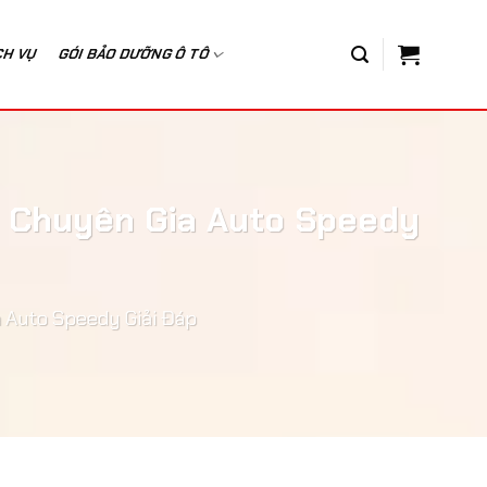
CH VỤ
GÓI BẢO DƯỠNG Ô TÔ
? Chuyên Gia Auto Speedy
a Auto Speedy Giải Đáp