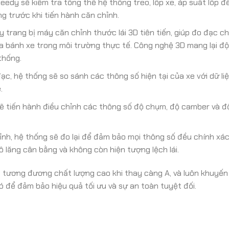
edy sẽ kiểm tra tổng thể hệ thống treo, lốp xe, áp suất lốp 
g trước khi tiến hành căn chỉnh.
trang bị máy căn chỉnh thước lái 3D tiên tiến, giúp đo đạc ch
a bánh xe trong môi trường thực tế. Công nghệ 3D mang lại độ
thống.
ạc, hệ thống sẽ so sánh các thông số hiện tại của xe với dữ liệ
.
ẽ tiến hành điều chỉnh các thông số độ chụm, độ camber và đ
ỉnh, hệ thống sẽ đo lại để đảm bảo mọi thông số đều chính xác
 lăng cân bằng và không còn hiện tượng lệch lái.
 tương đương chất lượng cao khi thay càng A, và luôn khuyến
 để đảm bảo hiệu quả tối ưu và sự an toàn tuyệt đối.