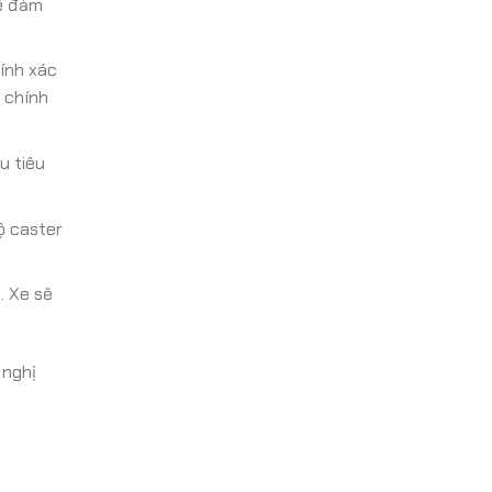
để đảm
ính xác
 chính
u tiêu
ộ caster
. Xe sẽ
 nghị