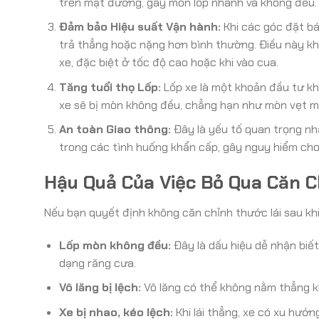
trên mặt đường, gây mòn lốp nhanh và không đều.
Đảm bảo Hiệu suất Vận hành:
Khi các góc đặt bán
trả thẳng hoặc nặng hơn bình thường. Điều này kh
xe, đặc biệt ở tốc độ cao hoặc khi vào cua.
Tăng tuổi thọ Lốp:
Lốp xe là một khoản đầu tư kh
xe sẽ bị mòn không đều, chẳng hạn như mòn vẹt mộ
An toàn Giao thông:
Đây là yếu tố quan trọng nhấ
trong các tình huống khẩn cấp, gây nguy hiểm cho 
Hậu Quả Của Việc Bỏ Qua Căn C
Nếu bạn quyết định không căn chỉnh thước lái sau kh
Lốp mòn không đều:
Đây là dấu hiệu dễ nhận biế
dạng răng cưa.
Vô lăng bị lệch:
Vô lăng có thể không nằm thẳng kh
Xe bị nhao, kéo lệch:
Khi lái thẳng, xe có xu hướng