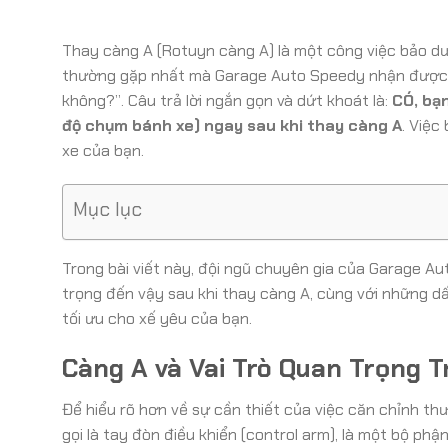
Thay càng A (Rotuyn càng A) là một công việc bảo dư
thường gặp nhất mà Garage Auto Speedy nhận được từ 
không?”. Câu trả lời ngắn gọn và dứt khoát là:
CÓ, bạn
độ chụm bánh xe) ngay sau khi thay càng A
. Việc
xe của bạn.
Mục lục
Trong bài viết này, đội ngũ chuyên gia của Garage Aut
trọng đến vậy sau khi thay càng A, cùng với những dấ
tối ưu cho xế yêu của bạn.
Càng A và Vai Trò Quan Trọng 
Để hiểu rõ hơn về sự cần thiết của việc căn chỉnh t
gọi là tay đòn điều khiển (control arm), là một bộ phậ