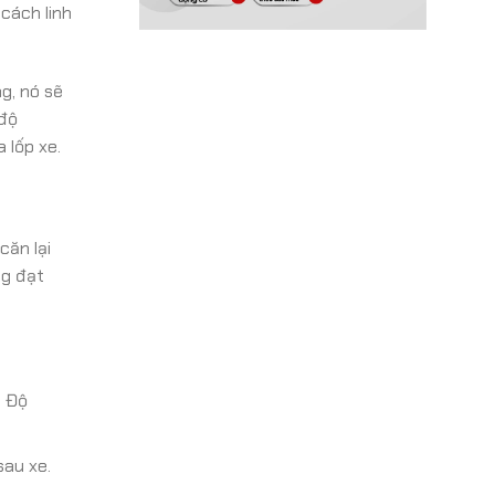
cách linh
g, nó sẽ
 độ
 lốp xe.
căn lại
ng đạt
. Độ
sau xe.