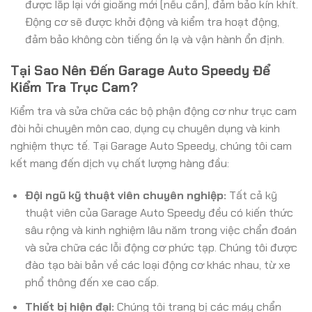
được lắp lại với gioăng mới (nếu cần), đảm bảo kín khít.
Động cơ sẽ được khởi động và kiểm tra hoạt động,
đảm bảo không còn tiếng ồn lạ và vận hành ổn định.
Tại Sao Nên Đến Garage Auto Speedy Để
Kiểm Tra Trục Cam?
Kiểm tra và sửa chữa các bộ phận động cơ như trục cam
đòi hỏi chuyên môn cao, dụng cụ chuyên dụng và kinh
nghiệm thực tế. Tại Garage Auto Speedy, chúng tôi cam
kết mang đến dịch vụ chất lượng hàng đầu:
Đội ngũ kỹ thuật viên chuyên nghiệp:
Tất cả kỹ
thuật viên của Garage Auto Speedy đều có kiến thức
sâu rộng và kinh nghiệm lâu năm trong việc chẩn đoán
và sửa chữa các lỗi động cơ phức tạp. Chúng tôi được
đào tạo bài bản về các loại động cơ khác nhau, từ xe
phổ thông đến xe cao cấp.
Thiết bị hiện đại:
Chúng tôi trang bị các máy chẩn