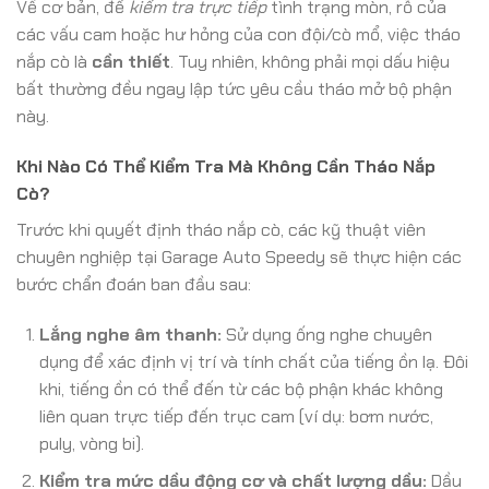
Về cơ bản, để
kiểm tra trực tiếp
tình trạng mòn, rỗ của
các vấu cam hoặc hư hỏng của con đội/cò mổ, việc tháo
nắp cò là
cần thiết
. Tuy nhiên, không phải mọi dấu hiệu
bất thường đều ngay lập tức yêu cầu tháo mở bộ phận
này.
Khi Nào Có Thể Kiểm Tra Mà Không Cần Tháo Nắp
Cò?
Trước khi quyết định tháo nắp cò, các kỹ thuật viên
chuyên nghiệp tại Garage Auto Speedy sẽ thực hiện các
bước chẩn đoán ban đầu sau:
Lắng nghe âm thanh:
Sử dụng ống nghe chuyên
dụng để xác định vị trí và tính chất của tiếng ồn lạ. Đôi
khi, tiếng ồn có thể đến từ các bộ phận khác không
liên quan trực tiếp đến trục cam (ví dụ: bơm nước,
puly, vòng bi).
Kiểm tra mức dầu động cơ và chất lượng dầu:
Dầu