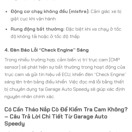
Động cơ chạy không đều (misfire):
Cảm giác xe bị
giật cục khi vận hành.
Rung động bất thường:
Đặc biệt khi xe chạy ở tốc
độ không tải hoặc ở tốc độ thấp.
4. Đèn Báo Lỗi “Check Engine” Sáng
Trong nhiều trường hợp, cảm biến vị trí trục cam (CMP
sensor) sẽ phát hiện sự bất thường trong hoạt động của
trục cam và gửi tín hiệu về ECU, khiến đèn “Check Engine”
sáng lên trên bảng điều khiển. Việc đọc mã lỗi bằng thiết
bị chuyên dụng tại Garage Auto Speedy sẽ giúp xác định
nguyên nhân chính xác.
Có Cần Tháo Nắp Cò Để Kiểm Tra Cam Không?
– Câu Trả Lời Chi Tiết Từ Garage Auto
Speedy