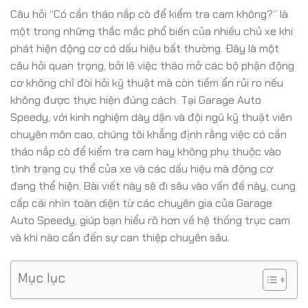
Câu hỏi “Có cần tháo nắp cò để kiểm tra cam không?” là
một trong những thắc mắc phổ biến của nhiều chủ xe khi
phát hiện động cơ có dấu hiệu bất thường. Đây là một
câu hỏi quan trọng, bởi lẽ việc tháo mở các bộ phận động
cơ không chỉ đòi hỏi kỹ thuật mà còn tiềm ẩn rủi ro nếu
không được thực hiện đúng cách. Tại Garage Auto
Speedy, với kinh nghiệm dày dặn và đội ngũ kỹ thuật viên
chuyên môn cao, chúng tôi khẳng định rằng việc có cần
tháo nắp cò để kiểm tra cam hay không phụ thuộc vào
tình trạng cụ thể của xe và các dấu hiệu mà động cơ
đang thể hiện. Bài viết này sẽ đi sâu vào vấn đề này, cung
cấp cái nhìn toàn diện từ các chuyên gia của Garage
Auto Speedy, giúp bạn hiểu rõ hơn về hệ thống trục cam
và khi nào cần đến sự can thiệp chuyên sâu.
Mục lục