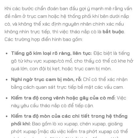
Khi các bước chẩn đoán ban đầu gợi ý mạnh mẽ rằng vấn
đề nằm ở trục cam hoặc hệ thống phối khí bên dưới nắp
cò, và không thể xác định nguyên nhân chính xác nếu
không nhìn trực tiếp, thì việc tháo nắp cò là
bắt buộc
.
Các trường hợp điển hình bao gồm:
Tiếng gõ kim loại rõ ràng, liên tục:
Đặc biệt là tiếng
gõ từ khu vực xupap/cò mổ, cho thấy có thể có khe hở
quá lớn, con đội bị kẹt, hoặc trục cam bị mòn.
Nghi ngờ trục cam bị mòn, rỗ:
Chỉ có thể xác nhận
bằng cách quan sát trực tiếp bề mặt các vấu cam.
Kiểm tra độ cong vênh hoặc gãy của cò mổ:
Việc
này yêu cầu tháo nắp cò để tiếp cận.
Kiểm tra độ mòn của các chi tiết trong hệ thống
phối khí:
Bao gồm lò xo xupap, chén xupap, gioăng
phớt xupap (mặc dù việc kiểm tra phớt xupap có thể