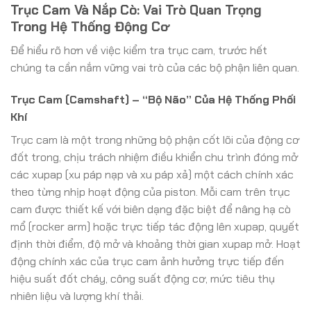
Trục Cam Và Nắp Cò: Vai Trò Quan Trọng
Trong Hệ Thống Động Cơ
Để hiểu rõ hơn về việc kiểm tra trục cam, trước hết
chúng ta cần nắm vững vai trò của các bộ phận liên quan.
Trục Cam (Camshaft) – “Bộ Não” Của Hệ Thống Phối
Khí
Trục cam là một trong những bộ phận cốt lõi của động cơ
đốt trong, chịu trách nhiệm điều khiển chu trình đóng mở
các xupap (xu páp nạp và xu páp xả) một cách chính xác
theo từng nhịp hoạt động của piston. Mỗi cam trên trục
cam được thiết kế với biên dạng đặc biệt để nâng hạ cò
mổ (rocker arm) hoặc trực tiếp tác động lên xupap, quyết
định thời điểm, độ mở và khoảng thời gian xupap mở. Hoạt
động chính xác của trục cam ảnh hưởng trực tiếp đến
hiệu suất đốt cháy, công suất động cơ, mức tiêu thụ
nhiên liệu và lượng khí thải.