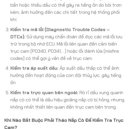
bẩn hoặc thiếu dầu có thể gây ra tiếng ồn do bôi trơn
kém, ảnh hưởng đến các chi tiết trong hệ thống phối
khí.
Kiểm tra mã lỗi (Diagnostic Trouble Codes –
DTCs):
Sử dụng máy chẩn đoán để đọc các mã lỗi lưu
trữ trong bộ nhớ ECU. Mã lỗi liên quan đến cảm biến
trục cam (P0340, P0341,…) hoặc lỗi đánh lửa (misfire
codes) có thể gợi ý vấn đề về trục cam.
Kiểm tra áp suất dầu:
Áp suất dầu thấp có thể ảnh
hưởng đến hoạt động của con đội thủy lực, gây tiếng
ồn.
Kiểm tra trực quan bên ngoài:
Rò rỉ dầu xung quanh
nắp cò có thể là dấu hiệu gioăng nắp cò bị hỏng, nhưng
không nhất thiết liên quan đến trục cam bên trong.
Khi Nào Bắt Buộc Phải Tháo Nắp Cò Để Kiểm Tra Trục
Cam?