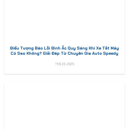
Biểu Tượng Báo Lỗi Bình Ắc Quy Sáng Khi Xe Tắt Máy
Có Sao Không? Giải Đáp Từ Chuyên Gia Auto Speedy
Th9 23, 2025