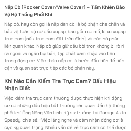
Nắp Cò (Rocker Cover/Valve Cover) – Tấm Khiên Bảo
Vệ Hệ Thống Phối Khí
Nắp cò, hay còn gọi là nắp dàn cò, là bộ phận che chắn và
bảo vệ toàn bộ cơ cấu xupap, bao gồm cò mổ, lò xo xupap,
trục cam (nếu trục cam đặt trên đỉnh), và các bộ phận
liên quan khác. Nắp cò giúp giữ dầu bôi trơn không bị rò rỉ
ra ngoài và ngăn bụi bẩn, tạp chất xâm nhập vào bên
trong động cơ. Việc tháo nắp cò là bước đầu tiên để tiếp
cận và quan sát trực tiếp các bộ phận này.
Khi Nào Cần Kiểm Tra Trục Cam? Dấu Hiệu
Nhận Biết
Việc kiểm tra trục cam thường được thực hiện khi động
cơ có những dấu hiệu bất thường liên quan đến hệ thống
phối khí. Ông Nông Văn Linh, Kỹ sư trưởng tại Garage Auto
Speedy, chia sẻ: “Việc lắng nghe và cảm nhận động cơ là
cực kỳ quan trọng. Nhiều vấn đề về trục cam có thể được