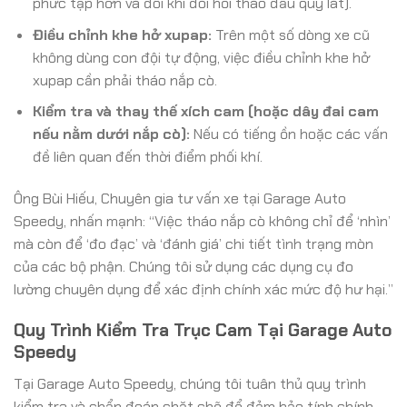
phức tạp hơn và đôi khi đòi hỏi tháo đầu quy lát).
Điều chỉnh khe hở xupap:
Trên một số dòng xe cũ
không dùng con đội tự động, việc điều chỉnh khe hở
xupap cần phải tháo nắp cò.
Kiểm tra và thay thế xích cam (hoặc dây đai cam
nếu nằm dưới nắp cò):
Nếu có tiếng ồn hoặc các vấn
đề liên quan đến thời điểm phối khí.
Ông Bùi Hiếu, Chuyên gia tư vấn xe tại Garage Auto
Speedy, nhấn mạnh: “Việc tháo nắp cò không chỉ để ‘nhìn’
mà còn để ‘đo đạc’ và ‘đánh giá’ chi tiết tình trạng mòn
của các bộ phận. Chúng tôi sử dụng các dụng cụ đo
lường chuyên dụng để xác định chính xác mức độ hư hại.”
Quy Trình Kiểm Tra Trục Cam Tại Garage Auto
Speedy
Tại Garage Auto Speedy, chúng tôi tuân thủ quy trình
kiểm tra và chẩn đoán chặt chẽ để đảm bảo tính chính