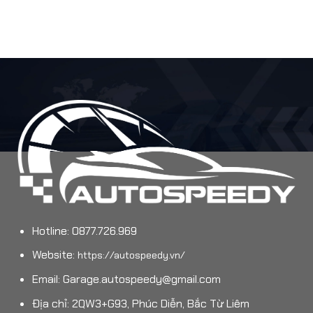
Hotline: 0877.726.969
Website:
https://autospeedy.vn/
Email:
Garage.autospeedy@gmail.com
Địa chỉ: 2QW3+G93, Phúc Diễn, Bắc Từ Liêm