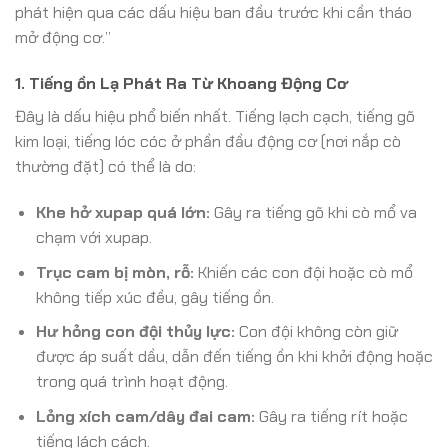
phát hiện qua các dấu hiệu ban đầu trước khi cần tháo
mở động cơ.”
1. Tiếng ồn Lạ Phát Ra Từ Khoang Động Cơ
Đây là dấu hiệu phổ biến nhất. Tiếng lạch cạch, tiếng gõ
kim loại, tiếng lóc cóc ở phần đầu động cơ (nơi nắp cò
thường đặt) có thể là do:
Khe hở xupap quá lớn:
Gây ra tiếng gõ khi cò mổ va
chạm với xupap.
Trục cam bị mòn, rỗ:
Khiến các con đội hoặc cò mổ
không tiếp xúc đều, gây tiếng ồn.
Hư hỏng con đội thủy lực:
Con đội không còn giữ
được áp suất dầu, dẫn đến tiếng ồn khi khởi động hoặc
trong quá trình hoạt động.
Lỏng xích cam/dây đai cam:
Gây ra tiếng rít hoặc
tiếng lách cách.