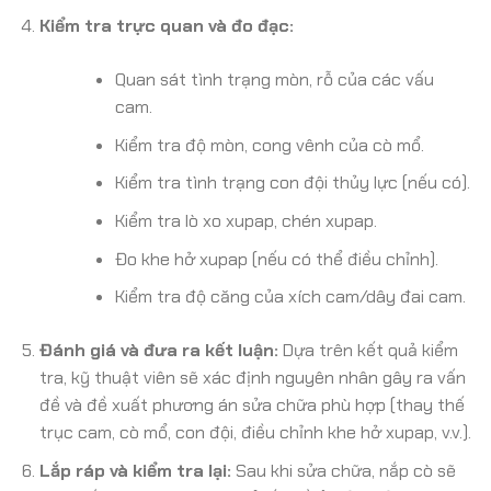
Kiểm tra trực quan và đo đạc:
Quan sát tình trạng mòn, rỗ của các vấu
cam.
Kiểm tra độ mòn, cong vênh của cò mổ.
Kiểm tra tình trạng con đội thủy lực (nếu có).
Kiểm tra lò xo xupap, chén xupap.
Đo khe hở xupap (nếu có thể điều chỉnh).
Kiểm tra độ căng của xích cam/dây đai cam.
Đánh giá và đưa ra kết luận:
Dựa trên kết quả kiểm
tra, kỹ thuật viên sẽ xác định nguyên nhân gây ra vấn
đề và đề xuất phương án sửa chữa phù hợp (thay thế
trục cam, cò mổ, con đội, điều chỉnh khe hở xupap, v.v.).
Lắp ráp và kiểm tra lại:
Sau khi sửa chữa, nắp cò sẽ