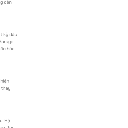
ng dẫn
t kỳ dấu
 Garage
lão hóa
 hiện
n thay
o. Hệ
an. Tuy