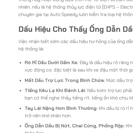
nhiên, nếu là hệ thống thủy lực điện tử (EHPS – Elec
chuyên gia tại Auto Speedy luôn kiểm tra loại hệ thốn
Dấu Hiệu Cho Thấy Ống Dẫn Dầ
Việc nhận biết sớm các dấu hiệu hư hỏng của ống dẫ
hệ thống lái.
Rò Rỉ Dầu Dưới Gầm Xe:
Đây là dấu hiệu rõ ràng 
vực động cơ, đặc biệt là sau khi xe đậu một thời gi
Mất Dầu Trợ Lực Trong Bình Chứa:
Mức dầu trợ 
Tiếng Kêu Lạ Khi Đánh Lái:
Nếu bơm trợ lực phải 
bạn có thể nghe thấy tiếng rít, tiếng ồn khó chịu kh
Tay Lái Nặng Hơn Bình Thường:
Khi dầu bị rò rỉ
trở nên khó khăn hơn.
Ống Dẫn Dầu Bị Nứt, Chai Cứng, Phồng Rộp:
Khi