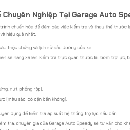
ế Chuyên Nghiệp Tại Garage Auto S
trình chuẩn hóa để đảm bảo việc kiểm tra và thay thế thước l
và hiệu quả nhất.
ác triệu chứng và lịch sử bảo dưỡng của xe.
ên sẽ nâng xe lên, kiểm tra trực quan thước lái, bơm trợ lực, 
ứng, nứt, phồng rộp).
lực (màu sắc, có cặn bẩn không).
uyên dụng để kiểm tra áp suất hệ thống trợ lực nếu cần.
iểm tra, chuyên gia của Garage Auto Speedy sẽ tư vấn cho k