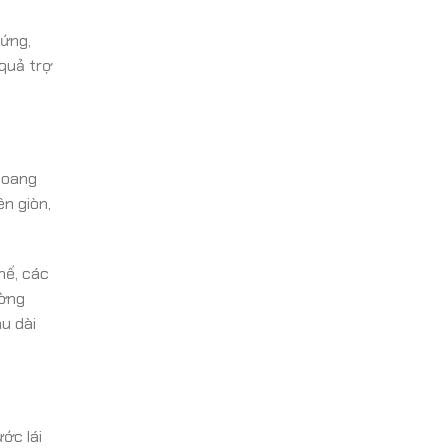
cứng,
 quả trợ
khoang
ên giòn,
hế, các
ường
u dài
ớc lái