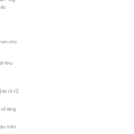
Các
 hơn cho
ới khu
o rò rỉ),
 vô lăng
iệu trên