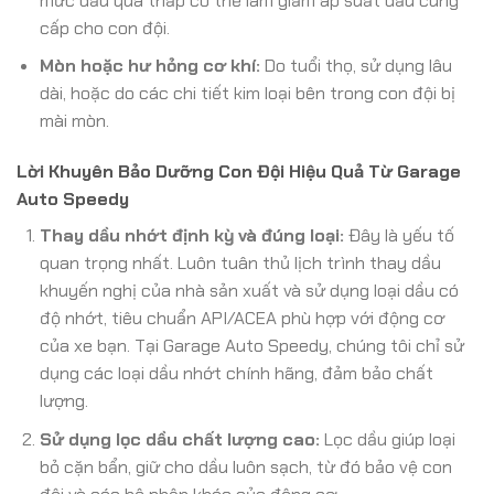
mức dầu quá thấp có thể làm giảm áp suất dầu cung
cấp cho con đội.
Mòn hoặc hư hỏng cơ khí:
Do tuổi thọ, sử dụng lâu
dài, hoặc do các chi tiết kim loại bên trong con đội bị
mài mòn.
Lời Khuyên Bảo Dưỡng Con Đội Hiệu Quả Từ Garage
Auto Speedy
Thay dầu nhớt định kỳ và đúng loại:
Đây là yếu tố
quan trọng nhất. Luôn tuân thủ lịch trình thay dầu
khuyến nghị của nhà sản xuất và sử dụng loại dầu có
độ nhớt, tiêu chuẩn API/ACEA phù hợp với động cơ
của xe bạn. Tại Garage Auto Speedy, chúng tôi chỉ sử
dụng các loại dầu nhớt chính hãng, đảm bảo chất
lượng.
Sử dụng lọc dầu chất lượng cao:
Lọc dầu giúp loại
bỏ cặn bẩn, giữ cho dầu luôn sạch, từ đó bảo vệ con