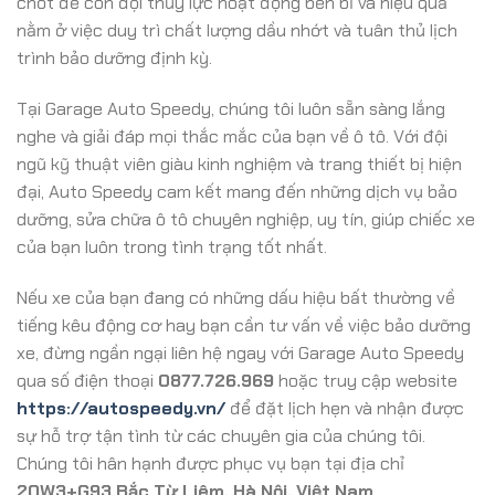
chốt để con đội thủy lực hoạt động bền bỉ và hiệu quả
nằm ở việc duy trì chất lượng dầu nhớt và tuân thủ lịch
trình bảo dưỡng định kỳ.
Tại Garage Auto Speedy, chúng tôi luôn sẵn sàng lắng
nghe và giải đáp mọi thắc mắc của bạn về ô tô. Với đội
ngũ kỹ thuật viên giàu kinh nghiệm và trang thiết bị hiện
đại, Auto Speedy cam kết mang đến những dịch vụ bảo
dưỡng, sửa chữa ô tô chuyên nghiệp, uy tín, giúp chiếc xe
của bạn luôn trong tình trạng tốt nhất.
Nếu xe của bạn đang có những dấu hiệu bất thường về
tiếng kêu động cơ hay bạn cần tư vấn về việc bảo dưỡng
xe, đừng ngần ngại liên hệ ngay với Garage Auto Speedy
qua số điện thoại
0877.726.969
hoặc truy cập website
https://autospeedy.vn/
để đặt lịch hẹn và nhận được
sự hỗ trợ tận tình từ các chuyên gia của chúng tôi.
Chúng tôi hân hạnh được phục vụ bạn tại địa chỉ
2QW3+G93 Bắc Từ Liêm, Hà Nội, Việt Nam
.