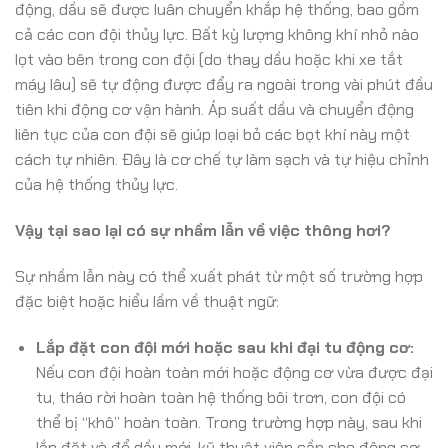
động, dầu sẽ được luân chuyển khắp hệ thống, bao gồm
cả các con đội thủy lực. Bất kỳ lượng không khí nhỏ nào
lọt vào bên trong con đội (do thay dầu hoặc khi xe tắt
máy lâu) sẽ tự động được đẩy ra ngoài trong vài phút đầu
tiên khi động cơ vận hành. Áp suất dầu và chuyển động
liên tục của con đội sẽ giúp loại bỏ các bọt khí này một
cách tự nhiên. Đây là cơ chế tự làm sạch và tự hiệu chỉnh
của hệ thống thủy lực.
Vậy tại sao lại có sự nhầm lẫn về việc thông hơi?
Sự nhầm lẫn này có thể xuất phát từ một số trường hợp
đặc biệt hoặc hiểu lầm về thuật ngữ:
Lắp đặt con đội mới hoặc sau khi đại tu động cơ:
Nếu con đội hoàn toàn mới hoặc động cơ vừa được đại
tu, tháo rời hoàn toàn hệ thống bôi trơn, con đội có
thể bị “khô” hoàn toàn. Trong trường hợp này, sau khi
lắp đặt và đổ dầu mới, kỹ thuật viên cần cho động cơ