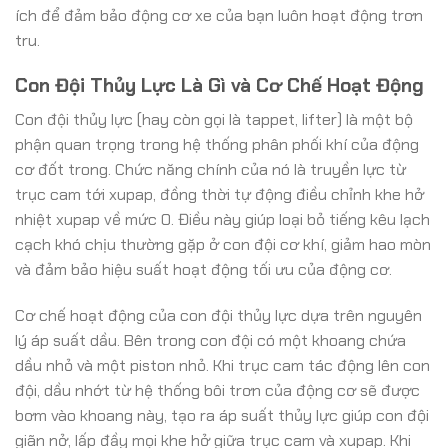
ích để đảm bảo động cơ xe của bạn luôn hoạt động trơn
tru.
Con Đội Thủy Lực Là Gì và Cơ Chế Hoạt Động
Con đội thủy lực (hay còn gọi là tappet, lifter) là một bộ
phận quan trọng trong hệ thống phân phối khí của động
cơ đốt trong. Chức năng chính của nó là truyền lực từ
trục cam tới xupap, đồng thời tự động điều chỉnh khe hở
nhiệt xupap về mức 0. Điều này giúp loại bỏ tiếng kêu lạch
cạch khó chịu thường gặp ở con đội cơ khí, giảm hao mòn
và đảm bảo hiệu suất hoạt động tối ưu của động cơ.
Cơ chế hoạt động của con đội thủy lực dựa trên nguyên
lý áp suất dầu. Bên trong con đội có một khoang chứa
dầu nhỏ và một piston nhỏ. Khi trục cam tác động lên con
đội, dầu nhớt từ hệ thống bôi trơn của động cơ sẽ được
bơm vào khoang này, tạo ra áp suất thủy lực giúp con đội
giãn nở, lấp đầy mọi khe hở giữa trục cam và xupap. Khi