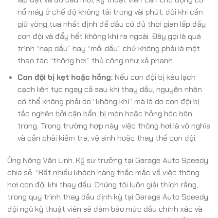
nổ máy ở chế độ không tải trong vài phút, đôi khi cần
giữ vòng tua nhất định để dầu có đủ thời gian lấp đầy
con đội và đẩy hết không khí ra ngoài. Đây gọi là quá
trình “nạp dầu” hay “mồi dầu” chứ không phải là một
thao tác “thông hơi” thủ công như xả phanh.
Con đội bị kẹt hoặc hỏng:
Nếu con đội bị kêu lạch
cạch liên tục ngay cả sau khi thay dầu, nguyên nhân
có thể không phải do “không khí” mà là do con đội bị
tắc nghẽn bởi cặn bẩn, bị mòn hoặc hỏng hóc bên
trong. Trong trường hợp này, việc thông hơi là vô nghĩa
và cần phải kiểm tra, vệ sinh hoặc thay thế con đội.
Ông Nông Văn Linh, Kỹ sư trưởng tại Garage Auto Speedy,
chia sẻ: “Rất nhiều khách hàng thắc mắc về việc thông
hơi con đội khi thay dầu. Chúng tôi luôn giải thích rằng,
trong quy trình thay dầu định kỳ tại Garage Auto Speedy,
đội ngũ kỹ thuật viên sẽ đảm bảo mức dầu chính xác và