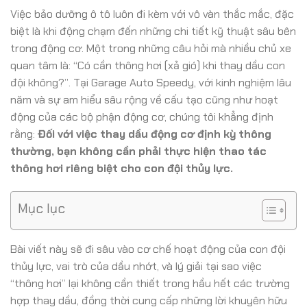
Việc bảo dưỡng ô tô luôn đi kèm với vô vàn thắc mắc, đặc
biệt là khi động chạm đến những chi tiết kỹ thuật sâu bên
trong động cơ. Một trong những câu hỏi mà nhiều chủ xe
quan tâm là: “Có cần thông hơi (xả gió) khi thay dầu con
đội không?”. Tại Garage Auto Speedy, với kinh nghiệm lâu
năm và sự am hiểu sâu rộng về cấu tạo cũng như hoạt
động của các bộ phận động cơ, chúng tôi khẳng định
rằng:
Đối với việc thay dầu động cơ định kỳ thông
thường, bạn không cần phải thực hiện thao tác
thông hơi riêng biệt cho con đội thủy lực.
Mục lục
Bài viết này sẽ đi sâu vào cơ chế hoạt động của con đội
thủy lực, vai trò của dầu nhớt, và lý giải tại sao việc
“thông hơi” lại không cần thiết trong hầu hết các trường
hợp thay dầu, đồng thời cung cấp những lời khuyên hữu