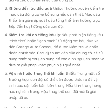
đội và các bộ phận khác của động cơ.
Không để mức dầu quá thấp:
Thường xuyên kiểm tra
mức dầu động cơ và bổ sung nếu cần thiết. Mức dầu
thấp làm giảm áp suất dầu tổng thể, ảnh hưởng trực
tiếp đến hoạt động của con đội.
Kiểm tra khi có tiếng kêu lạ:
Nếu phát hiện tiếng kêu
“tích tích” hoặc “lạch cạch” từ động cơ, hãy đưa xe
đến Garage Auto Speedy để được kiểm tra và chẩn
đoán chính xác. Các kỹ thuật viên của chúng tôi sẽ sử
dụng thiết bị chuyên dụng để xác định nguyên nhân và
đưa ra giải pháp khắc phục hiệu quả nhất.
Vệ sinh hoặc thay thế khi cần thiết:
Trong một số
trường hợp, con đội có thể cần được tháo ra để vệ
sinh các cặn bẩn bám bên trong. Nếu tình trạng hỏng
hóc nghiêm trọng, việc thay thế con đội mới là giải
pháp tối ưu.