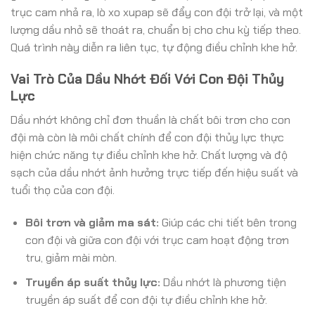
trục cam nhả ra, lò xo xupap sẽ đẩy con đội trở lại, và một
lượng dầu nhỏ sẽ thoát ra, chuẩn bị cho chu kỳ tiếp theo.
Quá trình này diễn ra liên tục, tự động điều chỉnh khe hở.
Vai Trò Của Dầu Nhớt Đối Với Con Đội Thủy
Lực
Dầu nhớt không chỉ đơn thuần là chất bôi trơn cho con
đội mà còn là môi chất chính để con đội thủy lực thực
hiện chức năng tự điều chỉnh khe hở. Chất lượng và độ
sạch của dầu nhớt ảnh hưởng trực tiếp đến hiệu suất và
tuổi thọ của con đội.
Bôi trơn và giảm ma sát:
Giúp các chi tiết bên trong
con đội và giữa con đội với trục cam hoạt động trơn
tru, giảm mài mòn.
Truyền áp suất thủy lực:
Dầu nhớt là phương tiện
truyền áp suất để con đội tự điều chỉnh khe hở.