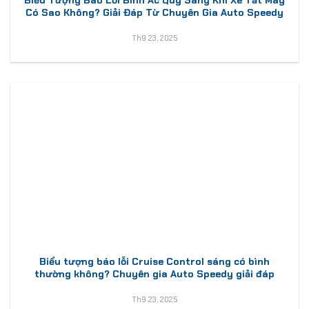
Biểu Tượng Báo Lỗi Bình Ắc Quy Sáng Khi Xe Tắt Máy
Có Sao Không? Giải Đáp Từ Chuyên Gia Auto Speedy
Th9 23, 2025
Biểu tượng báo lỗi Cruise Control sáng có bình
thường không? Chuyên gia Auto Speedy giải đáp
Th9 23, 2025