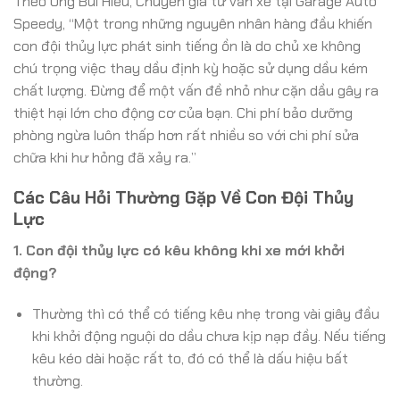
Theo Ông Bùi Hiếu, Chuyên gia tư vấn xe tại Garage Auto
Speedy, “Một trong những nguyên nhân hàng đầu khiến
con đội thủy lực phát sinh tiếng ồn là do chủ xe không
chú trọng việc thay dầu định kỳ hoặc sử dụng dầu kém
chất lượng. Đừng để một vấn đề nhỏ như cặn dầu gây ra
thiệt hại lớn cho động cơ của bạn. Chi phí bảo dưỡng
phòng ngừa luôn thấp hơn rất nhiều so với chi phí sửa
chữa khi hư hỏng đã xảy ra.”
Các Câu Hỏi Thường Gặp Về Con Đội Thủy
Lực
1. Con đội thủy lực có kêu không khi xe mới khởi
động?
Thường thì có thể có tiếng kêu nhẹ trong vài giây đầu
khi khởi động nguội do dầu chưa kịp nạp đầy. Nếu tiếng
kêu kéo dài hoặc rất to, đó có thể là dấu hiệu bất
thường.