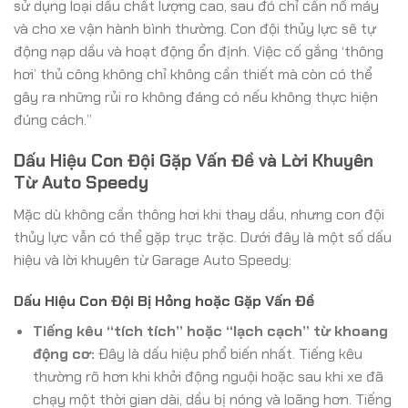
sử dụng loại dầu chất lượng cao, sau đó chỉ cần nổ máy
và cho xe vận hành bình thường. Con đội thủy lực sẽ tự
động nạp dầu và hoạt động ổn định. Việc cố gắng ‘thông
hơi’ thủ công không chỉ không cần thiết mà còn có thể
gây ra những rủi ro không đáng có nếu không thực hiện
đúng cách.”
Dấu Hiệu Con Đội Gặp Vấn Đề và Lời Khuyên
Từ Auto Speedy
Mặc dù không cần thông hơi khi thay dầu, nhưng con đội
thủy lực vẫn có thể gặp trục trặc. Dưới đây là một số dấu
hiệu và lời khuyên từ Garage Auto Speedy:
Dấu Hiệu Con Đội Bị Hỏng hoặc Gặp Vấn Đề
Tiếng kêu “tích tích” hoặc “lạch cạch” từ khoang
động cơ:
Đây là dấu hiệu phổ biến nhất. Tiếng kêu
thường rõ hơn khi khởi động nguội hoặc sau khi xe đã
chạy một thời gian dài, dầu bị nóng và loãng hơn. Tiếng