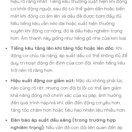
hiệu rõ ràng nhất. Tiếng kêu thường xuất hiện khi động
cơ khởi động nguội, sau đó có thể giảm dần hoặc biến
mất khi động cơ ấm lên và dầu đã được bơm đầy đủ.
Nếu tiếng kêu vẫn kéo dài hoặc xuất hiện thường
xuyên khi động cơ nóng, đó là dấu hiệu nghiêm trọng
hơn. Âm thanh này giống như tiếng gõ nhẹ của kim loại.
Tiếng kêu tăng lên khi tăng tốc hoặc lên dốc:
Khi
động cơ chịu tải nặng, áp suất dầu có thể không đủ để
duy trì hoạt động ổn định của con đội, khiến tiếng kêu
trở nên rõ ràng hơn.
Hiệu suất động cơ giảm sút:
Mặc dù không phải lúc
nào cũng rõ rệt, nhưng con đội bị lỗi có thể làm giảm
khả năng đóng mở chính xác của xú páp, ảnh hưởng
đến quá trình nạp/xả khí, dẫn đến động cơ yếu hơn,
tăng tốc chậm hơn hoặc tiêu hao nhiên liệu nhiều hơn.
Đèn báo áp suất dầu sáng (trong trường hợp
nghiêm trọng):
Nếu vấn đề con đội liên quan đến áp