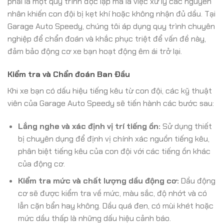
phải là một quy trình độc lập mà là việc xử lý các nguyên
nhân khiến con đội bị kẹt khí hoặc không nhận đủ dầu. Tại
Garage Auto Speedy, chúng tôi áp dụng quy trình chuyên
nghiệp để chẩn đoán và khắc phục triệt để vấn đề này,
đảm bảo động cơ xe bạn hoạt động êm ái trở lại.
Kiểm tra và Chẩn đoán Ban Đầu
Khi xe bạn có dấu hiệu tiếng kêu từ con đội, các kỹ thuật
viên của Garage Auto Speedy sẽ tiến hành các bước sau:
Lắng nghe và xác định vị trí tiếng ồn:
Sử dụng thiết
bị chuyên dụng để định vị chính xác nguồn tiếng kêu,
phân biệt tiếng kêu của con đội với các tiếng ồn khác
của động cơ.
Kiểm tra mức và chất lượng dầu động cơ:
Dầu động
cơ sẽ được kiểm tra về mức, màu sắc, độ nhớt và có
lẫn cặn bẩn hay không. Dầu quá đen, có mùi khét hoặc
mức dầu thấp là những dấu hiệu cảnh báo.