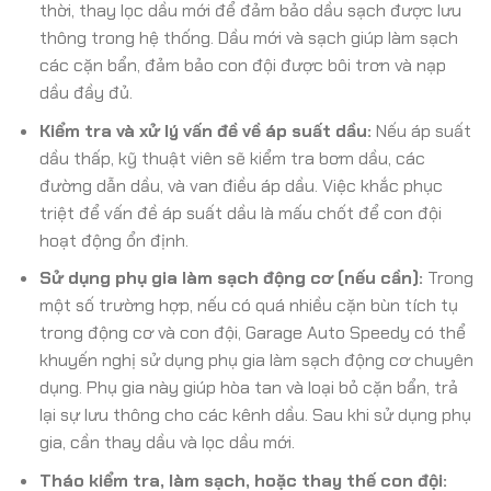
thời, thay lọc dầu mới để đảm bảo dầu sạch được lưu
thông trong hệ thống. Dầu mới và sạch giúp làm sạch
các cặn bẩn, đảm bảo con đội được bôi trơn và nạp
dầu đầy đủ.
Kiểm tra và xử lý vấn đề về áp suất dầu:
Nếu áp suất
dầu thấp, kỹ thuật viên sẽ kiểm tra bơm dầu, các
đường dẫn dầu, và van điều áp dầu. Việc khắc phục
triệt để vấn đề áp suất dầu là mấu chốt để con đội
hoạt động ổn định.
Sử dụng phụ gia làm sạch động cơ (nếu cần):
Trong
một số trường hợp, nếu có quá nhiều cặn bùn tích tụ
trong động cơ và con đội, Garage Auto Speedy có thể
khuyến nghị sử dụng phụ gia làm sạch động cơ chuyên
dụng. Phụ gia này giúp hòa tan và loại bỏ cặn bẩn, trả
lại sự lưu thông cho các kênh dầu. Sau khi sử dụng phụ
gia, cần thay dầu và lọc dầu mới.
Tháo kiểm tra, làm sạch, hoặc thay thế con đội: