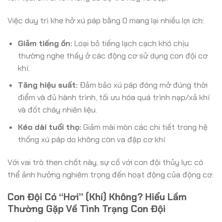
Việc duy trì khe hở xú páp bằng 0 mang lại nhiều lợi ích:
Giảm tiếng ồn:
Loại bỏ tiếng lạch cạch khó chịu
thường nghe thấy ở các động cơ sử dụng con đội cơ
khí.
Tăng hiệu suất:
Đảm bảo xú páp đóng mở đúng thời
điểm và đủ hành trình, tối ưu hóa quá trình nạp/xả khí
và đốt cháy nhiên liệu.
Kéo dài tuổi thọ:
Giảm mài mòn các chi tiết trong hệ
thống xú páp do không còn va đập cơ khí.
Với vai trò then chốt này, sự cố với con đội thủy lực có
thể ảnh hưởng nghiêm trọng đến hoạt động của động cơ.
Con Đội Có “Hơi” (Khí) Không? Hiểu Lầm
Thường Gặp Về Tình Trạng Con Đội