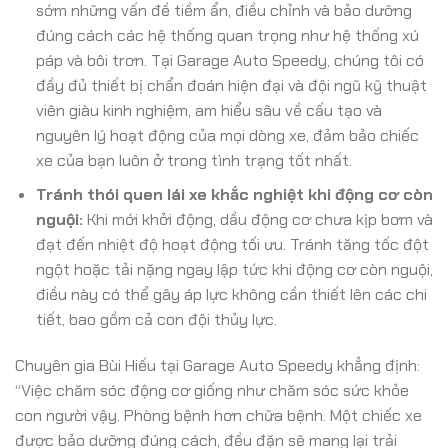
sớm những vấn đề tiềm ẩn, điều chỉnh và bảo dưỡng
đúng cách các hệ thống quan trọng như hệ thống xú
páp và bôi trơn. Tại Garage Auto Speedy, chúng tôi có
đầy đủ thiết bị chẩn đoán hiện đại và đội ngũ kỹ thuật
viên giàu kinh nghiệm, am hiểu sâu về cấu tạo và
nguyên lý hoạt động của mọi dòng xe, đảm bảo chiếc
xe của bạn luôn ở trong tình trạng tốt nhất.
Tránh thói quen lái xe khắc nghiệt khi động cơ còn
nguội:
Khi mới khởi động, dầu động cơ chưa kịp bơm và
đạt đến nhiệt độ hoạt động tối ưu. Tránh tăng tốc đột
ngột hoặc tải nặng ngay lập tức khi động cơ còn nguội,
điều này có thể gây áp lực không cần thiết lên các chi
tiết, bao gồm cả con đội thủy lực.
Chuyên gia Bùi Hiếu tại Garage Auto Speedy khẳng định:
“Việc chăm sóc động cơ giống như chăm sóc sức khỏe
con người vậy. Phòng bệnh hơn chữa bệnh. Một chiếc xe
được bảo dưỡng đúng cách, đều đặn sẽ mang lại trải