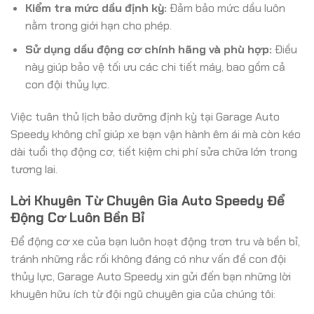
Kiểm tra mức dầu định kỳ:
Đảm bảo mức dầu luôn
nằm trong giới hạn cho phép.
Sử dụng dầu động cơ chính hãng và phù hợp:
Điều
này giúp bảo vệ tối ưu các chi tiết máy, bao gồm cả
con đội thủy lực.
Việc tuân thủ lịch bảo dưỡng định kỳ tại Garage Auto
Speedy không chỉ giúp xe bạn vận hành êm ái mà còn kéo
dài tuổi thọ động cơ, tiết kiệm chi phí sửa chữa lớn trong
tương lai.
Lời Khuyên Từ Chuyên Gia Auto Speedy Để
Động Cơ Luôn Bền Bỉ
Để động cơ xe của bạn luôn hoạt động trơn tru và bền bỉ,
tránh những rắc rối không đáng có như vấn đề con đội
thủy lực, Garage Auto Speedy xin gửi đến bạn những lời
khuyên hữu ích từ đội ngũ chuyên gia của chúng tôi: