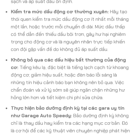
sạch và áp suất dầu ổn định.
Kiểm tra mức dầu động cơ thường xuyên:
Hãy tạo
thói quen kiểm tra mức dầu động cơ ít nhất mỗi tháng
một lần, hoặc trước mỗi chuyến đi dài. Mức dầu thấp
có thể dẫn đến thiếu dầu bôi trơn, gây hư hại nghiêm
trọng cho động cơ và là nguyên nhân trực tiếp khiến
con đội gặp vấn đề do không đủ áp suất dầu.
Không bỏ qua các dấu hiệu bất thường của động
cơ:
Tiếng kêu lạ, đặc biệt là tiếng lạch cạch từ khoang
động cơ, giảm hiệu suất, hoặc đèn báo lỗi sáng là
những tín hiệu cảnh báo bạn không nên bỏ qua. Việc
chẩn đoán và xử lý sớm sẽ giúp ngăn chặn những hư
hỏng lớn hơn và tiết kiệm chi phí sửa chữa.
Thực hiện bảo dưỡng định kỳ tại các gara uy tín
như Garage Auto Speedy:
Bảo dưỡng định kỳ không
chỉ là thay dầu hay kiểm tra các hạng mục cơ bản. Đó
là cơ hội để các kỹ thuật viên chuyên nghiệp phát hiện