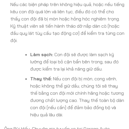
Nếu các biện pháp trên không hiệu quả, hoặc nếu tiếng
kêu con đội quá lớn và liên tục, điều đó có thể cho
thấy con đội đã bị mòn hoặc hỏng hóc nghiêm trọng.
Kỹ thuật viên sẽ tiến hành tháo dỡ nắp dàn cò (hoặc
đầu quy lát tùy cấu tạo động cơ) để kiểm tra từng con
đội.
Làm sạch:
Con đội sẽ được làm sạch kỹ
lưỡng để loại bỏ cặn bẩn bên trong, sau đó
được kiểm tra lại khả năng giữ dầu.
Thay thế:
Nếu con đội bị mòn, cong vênh,
hoặc không thể giữ dầu, chúng tôi sẽ thay
thế bằng con đội mới chính hãng hoặc tương
đương chất lượng cao. Thay thế toàn bộ dàn
con đội (nếu cần) để đảm bảo đồng bộ và
hiệu quả lâu dài.
Ông Bùi Hiếu, Chuyên gia tư vấn xe tại Garage Auto