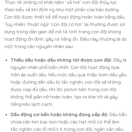
Thực tế, không có khái niệm “xả hơi” con đội thủy lực
theo kiểu xả khí định kỳ như một phần của bảo dưỡng.
Con đội được thiết kế để hoạt động hoàn toàn bằng dầu.
Tuy nhiên, thuật ngữ “con đội có hơi” lại thường được sử
dụng trong dân gian để mô tả tình trạng con đội không
hoạt động ổn định, gây ra tiếng ồn. Điều này thường là do
một trong các nguyên nhân sau:
Thiếu dầu hoặc dầu không tới được con đội:
Đây là
nguyên nhân phổ biến nhất. Con đội hoạt động dựa
trên áp suất dầu. Nếu mức dầu quá thấp, bơm dầu yếu,
hoặc đường dẫn dầu bị tắc nghẽn, con đội sẽ không
được nạp đủ dầu. Khi đó, piston bên trong con đội
không thể giãn nở hoàn toàn, tạo ra khe hở và gây
tiếng kêu lạch cạch.
Dầu động cơ bẩn hoặc không đúng cấp độ:
Dầu bẩn
chứa cặn kim loại, bùn hoặc các hạt nhỏ có thể làm
tắc nghẽn các lỗ nhỏ li ti trong con đội, ngăn cản dầu