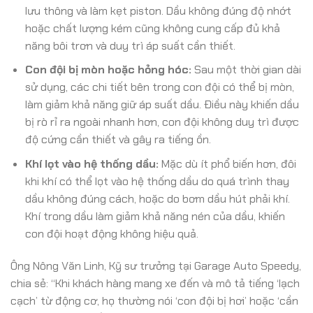
lưu thông và làm kẹt piston. Dầu không đúng độ nhớt
hoặc chất lượng kém cũng không cung cấp đủ khả
năng bôi trơn và duy trì áp suất cần thiết.
Con đội bị mòn hoặc hỏng hóc:
Sau một thời gian dài
sử dụng, các chi tiết bên trong con đội có thể bị mòn,
làm giảm khả năng giữ áp suất dầu. Điều này khiến dầu
bị rò rỉ ra ngoài nhanh hơn, con đội không duy trì được
độ cứng cần thiết và gây ra tiếng ồn.
Khí lọt vào hệ thống dầu:
Mặc dù ít phổ biến hơn, đôi
khi khí có thể lọt vào hệ thống dầu do quá trình thay
dầu không đúng cách, hoặc do bơm dầu hút phải khí.
Khí trong dầu làm giảm khả năng nén của dầu, khiến
con đội hoạt động không hiệu quả.
Ông Nông Văn Linh, Kỹ sư trưởng tại Garage Auto Speedy,
chia sẻ: “Khi khách hàng mang xe đến và mô tả tiếng ‘lạch
cạch’ từ động cơ, họ thường nói ‘con đội bị hơi’ hoặc ‘cần