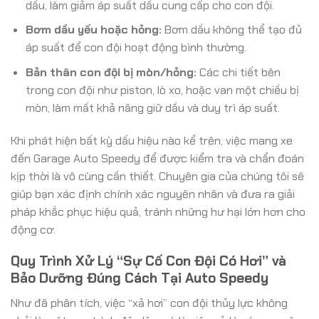
dầu, làm giảm áp suất dầu cung cấp cho con đội.
Bơm dầu yếu hoặc hỏng:
Bơm dầu không thể tạo đủ
áp suất để con đội hoạt động bình thường.
Bản thân con đội bị mòn/hỏng:
Các chi tiết bên
trong con đội như piston, lò xo, hoặc van một chiều bị
mòn, làm mất khả năng giữ dầu và duy trì áp suất.
Khi phát hiện bất kỳ dấu hiệu nào kể trên, việc mang xe
đến Garage Auto Speedy để được kiểm tra và chẩn đoán
kịp thời là vô cùng cần thiết. Chuyên gia của chúng tôi sẽ
giúp bạn xác định chính xác nguyên nhân và đưa ra giải
pháp khắc phục hiệu quả, tránh những hư hại lớn hơn cho
động cơ.
Quy Trình Xử Lý “Sự Cố Con Đội Có Hơi” và
Bảo Dưỡng Đúng Cách Tại Auto Speedy
Như đã phân tích, việc “xả hơi” con đội thủy lực không