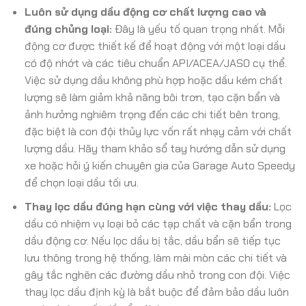
Luôn sử dụng dầu động cơ chất lượng cao và
đúng chủng loại:
Đây là yếu tố quan trọng nhất. Mỗi
động cơ được thiết kế để hoạt động với một loại dầu
có độ nhớt và các tiêu chuẩn API/ACEA/JASO cụ thể.
Việc sử dụng dầu không phù hợp hoặc dầu kém chất
lượng sẽ làm giảm khả năng bôi trơn, tạo cặn bẩn và
ảnh hưởng nghiêm trọng đến các chi tiết bên trong,
đặc biệt là con đội thủy lực vốn rất nhạy cảm với chất
lượng dầu. Hãy tham khảo sổ tay hướng dẫn sử dụng
xe hoặc hỏi ý kiến chuyên gia của Garage Auto Speedy
để chọn loại dầu tối ưu.
Thay lọc dầu đúng hạn cùng với việc thay dầu:
Lọc
dầu có nhiệm vụ loại bỏ các tạp chất và cặn bẩn trong
dầu động cơ. Nếu lọc dầu bị tắc, dầu bẩn sẽ tiếp tục
lưu thông trong hệ thống, làm mài mòn các chi tiết và
gây tắc nghẽn các đường dầu nhỏ trong con đội. Việc
thay lọc dầu định kỳ là bắt buộc để đảm bảo dầu luôn