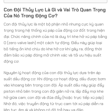
Con Đội Thủy Lực Là Gì và Vai Trò Quan Trọng
Của Nó Trong Động Cơ?
Con đội thủy lực là một bộ phận nhỏ nhưng cực kỳ quan
trọng trong hệ thống xú páp của động cơ đốt trong hiện
đại. Chức năng chính của nó là duy trì khe hở xú páp bằng
0 (zero valve lash) một cách tự động. Điều này giúp loại
bỏ tiếng ồn khó chịu do khe hở cơ khí gây ra, đồng thời
đảm bảo xú páp đóng mở chính xác và tối ưu hiệu suất
động cơ.
Nguyên lý hoạt động của con đội thủy lực dựa trên áp
suất dầu động cơ. Khi động cơ hoạt động, dầu được bơm
vào khoang bên trong con đội. Áp suất dầu này giúp đẩy
piston nhỏ bên trong con đội giãn nở ra, lấp đầy mọi khe
hở giữa cam, con đội và đũa đẩy (hoặc trực tiếp xú páp).
Nhờ đó, việc truyền động từ trục cam tới xú páp diễn ra
liên tục, êm ái và không có độ trễ hay va đập.