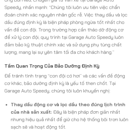
Speedy, nhấn mạnh: “Chúng tôi luôn ưu tiên việc chẩn
đoán chính xác nguyên nhân gốc rễ. Việc thay dầu và lọc
dầu đúng định kỳ là biện pháp phòng ngừa tốt nhất cho
vấn đề con đội. Trong trường hợp cần tháo dỡ động cơ
để xử lý con đội, quy trình tại Garage Auto Speedy luôn
đảm bảo kỹ thuật chính xác và sử dụng phụ tùng chất
lượng, mang lại sự yên tâm tối đa cho khách hàng.”
Tầm Quan Trọng Của Bảo Dưỡng Định Kỳ
Để tránh tình trạng “con đội có hơi” và các vấn đề động
cơ khác, bảo dưỡng định kỳ là yếu tố then chốt. Tại
Garage Auto Speedy, chúng tôi luôn khuyến nghị:
Thay dầu động cơ và lọc dầu theo đúng lịch trình
của nhà sản xuất:
Đây là biện pháp đơn giản nhất
nhưng hiệu quả nhất để giữ cho hệ thống bôi trơn luôn
sạch sẽ và hoạt động tốt.