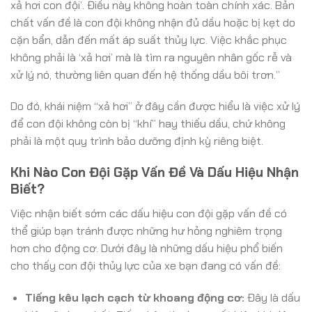
xả hơi con đội’. Điều này không hoàn toàn chính xác. Bản
chất vấn đề là con đội không nhận đủ dầu hoặc bị kẹt do
cặn bẩn, dẫn đến mất áp suất thủy lực. Việc khắc phục
không phải là ‘xả hơi’ mà là tìm ra nguyên nhân gốc rễ và
xử lý nó, thường liên quan đến hệ thống dầu bôi trơn.”
Do đó, khái niệm “xả hơi” ở đây cần được hiểu là việc xử lý
để con đội không còn bị “khí” hay thiếu dầu, chứ không
phải là một quy trình bảo dưỡng định kỳ riêng biệt.
Khi Nào Con Đội Gặp Vấn Đề Và Dấu Hiệu Nhận
Biết?
Việc nhận biết sớm các dấu hiệu con đội gặp vấn đề có
thể giúp bạn tránh được những hư hỏng nghiêm trọng
hơn cho động cơ. Dưới đây là những dấu hiệu phổ biến
cho thấy con đội thủy lực của xe bạn đang có vấn đề:
Tiếng kêu lạch cạch từ khoang động cơ:
Đây là dấu