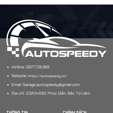
Hotline: 0877.726.969
Website:
https://autospeedy.vn/
Email:
Garage.autospeedy@gmail.com
Địa chỉ: 2QW3+G93, Phúc Diễn, Bắc Từ Liêm
THÔNG TIN
CHÍNH SÁCH