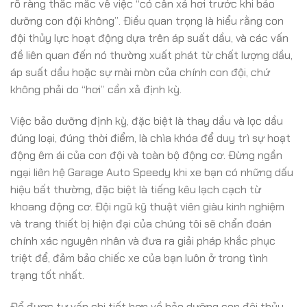
rõ ràng thắc mắc về việc “có cần xả hơi trước khi bảo
dưỡng con đội không”. Điều quan trọng là hiểu rằng con
đội thủy lực hoạt động dựa trên áp suất dầu, và các vấn
đề liên quan đến nó thường xuất phát từ chất lượng dầu,
áp suất dầu hoặc sự mài mòn của chính con đội, chứ
không phải do “hơi” cần xả định kỳ.
Việc bảo dưỡng định kỳ, đặc biệt là thay dầu và lọc dầu
đúng loại, đúng thời điểm, là chìa khóa để duy trì sự hoạt
động êm ái của con đội và toàn bộ động cơ. Đừng ngần
ngại liên hệ Garage Auto Speedy khi xe bạn có những dấu
hiệu bất thường, đặc biệt là tiếng kêu lạch cạch từ
khoang động cơ. Đội ngũ kỹ thuật viên giàu kinh nghiệm
và trang thiết bị hiện đại của chúng tôi sẽ chẩn đoán
chính xác nguyên nhân và đưa ra giải pháp khắc phục
triệt để, đảm bảo chiếc xe của bạn luôn ở trong tình
trạng tốt nhất.
Để được tư vấn chi tiết hơn về bảo dưỡng con đội thủy