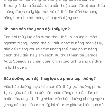
thường là do thiếu dầu, dầu bẩn, hoặc con đội bị mòn. Nếu
không được xử lý kịp thời, nó có thể dẫn đến hư hỏng
nặng hơn cho hệ thống xú páp và động cơ.
Khi nào cần thay con đội thủy lực?
Con đội thủy lực cần được thay thế khi chúng bị mòn
nghiêm trọng, không thể giữ dầu hoặc bị hỏng hóc vật lý,
dẫn đến tiếng kêu liên tục không thể khắc phục bằng
cách thay dầu hay làm sạch. Kỹ thuật viên tại Garage
Auto Speedy sẽ chẩn đoán chính xác tình trạng để đưa
ra lời khuyên.
Bảo dưỡng con đội thủy lực có phức tạp không?
Việc bảo dưỡng trực tiếp con đội thủy lực thường phức
tạp vì yêu cầu tháo dỡ một phần động cơ (nắp dàn cò
hoặc đầu quy lát). Tuy nhiên, việc bảo dưỡng phòng ngừa
(thay dầu, lọc dầu định kỳ) lại rất đơn giản và hiệu quả để