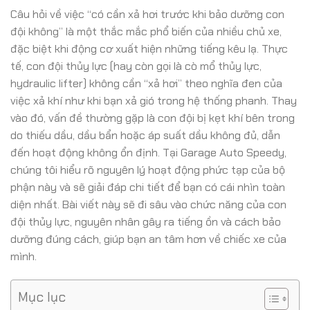
Câu hỏi về việc “có cần xả hơi trước khi bảo dưỡng con
đội không” là một thắc mắc phổ biến của nhiều chủ xe,
đặc biệt khi động cơ xuất hiện những tiếng kêu lạ. Thực
tế, con đội thủy lực (hay còn gọi là cò mổ thủy lực,
hydraulic lifter) không cần “xả hơi” theo nghĩa đen của
việc xả khí như khi bạn xả gió trong hệ thống phanh. Thay
vào đó, vấn đề thường gặp là con đội bị kẹt khí bên trong
do thiếu dầu, dầu bẩn hoặc áp suất dầu không đủ, dẫn
đến hoạt động không ổn định. Tại Garage Auto Speedy,
chúng tôi hiểu rõ nguyên lý hoạt động phức tạp của bộ
phận này và sẽ giải đáp chi tiết để bạn có cái nhìn toàn
diện nhất. Bài viết này sẽ đi sâu vào chức năng của con
đội thủy lực, nguyên nhân gây ra tiếng ồn và cách bảo
dưỡng đúng cách, giúp bạn an tâm hơn về chiếc xe của
mình.
Mục lục