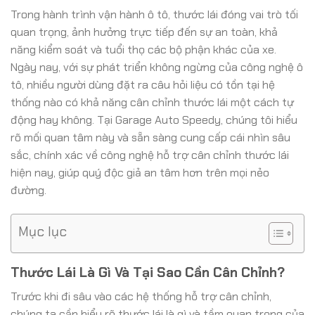
Trong hành trình vận hành ô tô, thước lái đóng vai trò tối
quan trọng, ảnh hưởng trực tiếp đến sự an toàn, khả
năng kiểm soát và tuổi thọ các bộ phận khác của xe.
Ngày nay, với sự phát triển không ngừng của công nghệ ô
tô, nhiều người dùng đặt ra câu hỏi liệu có tồn tại hệ
thống nào có khả năng cân chỉnh thước lái một cách tự
động hay không. Tại Garage Auto Speedy, chúng tôi hiểu
rõ mối quan tâm này và sẵn sàng cung cấp cái nhìn sâu
sắc, chính xác về công nghệ hỗ trợ cân chỉnh thước lái
hiện nay, giúp quý độc giả an tâm hơn trên mọi nẻo
đường.
Mục lục
Thước Lái Là Gì Và Tại Sao Cần Cân Chỉnh?
Trước khi đi sâu vào các hệ thống hỗ trợ cân chỉnh,
chúng ta cần hiểu rõ thước lái là gì và tầm quan trọng của