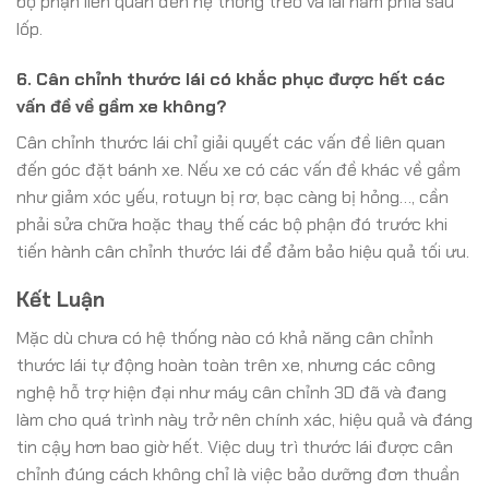
bộ phận liên quan đến hệ thống treo và lái nằm phía sau
lốp.
6. Cân chỉnh thước lái có khắc phục được hết các
vấn đề về gầm xe không?
Cân chỉnh thước lái chỉ giải quyết các vấn đề liên quan
đến góc đặt bánh xe. Nếu xe có các vấn đề khác về gầm
như giảm xóc yếu, rotuyn bị rơ, bạc càng bị hỏng…, cần
phải sửa chữa hoặc thay thế các bộ phận đó trước khi
tiến hành cân chỉnh thước lái để đảm bảo hiệu quả tối ưu.
Kết Luận
Mặc dù chưa có hệ thống nào có khả năng cân chỉnh
thước lái tự động hoàn toàn trên xe, nhưng các công
nghệ hỗ trợ hiện đại như máy cân chỉnh 3D đã và đang
làm cho quá trình này trở nên chính xác, hiệu quả và đáng
tin cậy hơn bao giờ hết. Việc duy trì thước lái được cân
chỉnh đúng cách không chỉ là việc bảo dưỡng đơn thuần