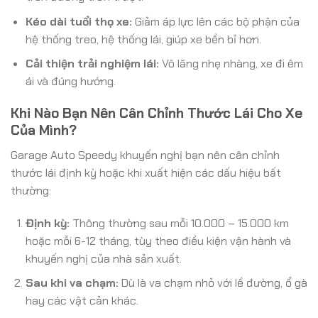
Kéo dài tuổi thọ xe:
Giảm áp lực lên các bộ phận của
hệ thống treo, hệ thống lái, giúp xe bền bỉ hơn.
Cải thiện trải nghiệm lái:
Vô lăng nhẹ nhàng, xe đi êm
ái và đúng hướng.
Khi Nào Bạn Nên Cân Chỉnh Thước Lái Cho Xe
Của Mình?
Garage Auto Speedy khuyến nghị bạn nên cân chỉnh
thước lái định kỳ hoặc khi xuất hiện các dấu hiệu bất
thường:
Định kỳ:
Thông thường sau mỗi 10.000 – 15.000 km
hoặc mỗi 6-12 tháng, tùy theo điều kiện vận hành và
khuyến nghị của nhà sản xuất.
Sau khi va chạm:
Dù là va chạm nhỏ với lề đường, ổ gà
hay các vật cản khác.