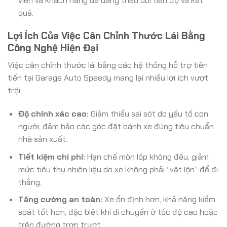
viên và khách hàng dễ dàng theo dõi tiến độ và kết
quả.
Lợi Ích Của Việc Cân Chỉnh Thước Lái Bằng
Công Nghệ Hiện Đại
Việc cân chỉnh thước lái bằng các hệ thống hỗ trợ tiên
tiến tại Garage Auto Speedy mang lại nhiều lợi ích vượt
trội:
Độ chính xác cao:
Giảm thiểu sai sót do yếu tố con
người, đảm bảo các góc đặt bánh xe đúng tiêu chuẩn
nhà sản xuất.
Tiết kiệm chi phí:
Hạn chế mòn lốp không đều, giảm
mức tiêu thụ nhiên liệu do xe không phải “vật lộn” để đi
thẳng.
Tăng cường an toàn:
Xe ổn định hơn, khả năng kiểm
soát tốt hơn, đặc biệt khi di chuyển ở tốc độ cao hoặc
trên đường trơn trượt.