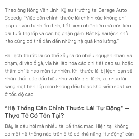
Theo ông Nông Văn Linh, Kỹ sư trưởng tại Garage Auto
Speedy, “Việc cân chỉnh thước lái chính xác không chỉ
giúp xe vận hành ổn định, tiết kiệm nhiên liệu mà còn kéo
dài tuổi thọ lốp và các bộ phận gầm. Bất kỳ sai lệch nhỏ
nào cũng có thể dẫn đến những hệ quả khó lường.”
Sai lệch thước lái có thể xảy ra do nhiều nguyên nhân: va
chạm, đi vào ổ gà, vỉa hè, lão hóa các chi tiết cao su, hoặc
thậm chí là hao mòn tự nhiên. Khi thước lái bị lệch, bạn sẽ
nhận thấy các dấu hiệu như vô lăng bị lệch, xe nhao lái
sang một bên, lốp mòn không đều hoặc khó kiểm soát xe
ở tốc độ cao.
“Hệ Thống Cân Chỉnh Thước Lái Tự Động” –
Thực Tế Có Tồn Tại?
Đây là câu hỏi mà nhiều tài xế thắc mắc. Hiện tại, không
có một hệ thống nào trên ô tô có khả năng “tự động” cân