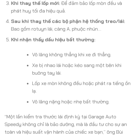
Khi thay thế lốp mới:
Để đảm bảo lốp mòn đều và
phát huy tối đa hiệu quả.
Sau khi thay thế các bộ phận hệ thống treo/lái:
Bao gồm rotuyn lái, càng A, phuộc nhún…
Khi nhận thấy dấu hiệu bất thường:
Vô lăng không thẳng khi xe đi thẳng.
Xe bị nhao lái hoặc kéo sang một bên khi
buông tay lái.
Lốp xe mòn không đều hoặc phát ra tiếng ồn
lạ.
Vô lăng nặng hoặc nhẹ bất thường.
“Một lần kiểm tra thước lái định kỳ tại Garage Auto
Speedy không chỉ là bảo dưỡng, mà là đầu tư cho sự an
toàn và hiệu suất vận hành của chiếc xe bạn,” ông Bùi