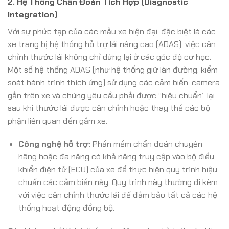
2. Hệ Thống Chẩn Đoán Tích Hợp (Diagnostic
Integration)
Với sự phức tạp của các mẫu xe hiện đại, đặc biệt là các
xe trang bị hệ thống hỗ trợ lái nâng cao (ADAS), việc cân
chỉnh thước lái không chỉ dừng lại ở các góc độ cơ học.
Một số hệ thống ADAS (như hệ thống giữ làn đường, kiểm
soát hành trình thích ứng) sử dụng các cảm biến, camera
gắn trên xe và chúng yêu cầu phải được “hiệu chuẩn” lại
sau khi thước lái được cân chỉnh hoặc thay thế các bộ
phận liên quan đến gầm xe.
Công nghệ hỗ trợ:
Phần mềm chẩn đoán chuyên
hãng hoặc đa năng có khả năng truy cập vào bộ điều
khiển điện tử (ECU) của xe để thực hiện quy trình hiệu
chuẩn các cảm biến này. Quy trình này thường đi kèm
với việc cân chỉnh thước lái để đảm bảo tất cả các hệ
thống hoạt động đồng bộ.