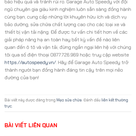
bảo hiệu quả và tránh rủi ro. Garage Auto Speedy với đội
ngũ chuyên gia giàu kinh nghiệm luôn sẵn sàng đồng hành
cùng bạn, cung cấp những lời khuyên hữu ích và dịch vụ
bảo dưỡng, sửa chữa chất lượng cao cho các loại xe và
thiết bị vận tải nặng. Để được tư vấn chi tiết hơn về các
giải pháp nâng hạ an toàn hay bất kỳ vấn đề nào liên
quan đến ô tô và vận tải, đừng ngần ngại liên hệ với chúng
tôi qua số điện thoại 0877.726.969 hoặc truy cập website
https://autospeedy.vn/
. Hãy để Garage Auto Speedy trở
thành người bạn đồng hành đáng tin cậy trên mọi nẻo
đường của bạn!
Bài viết này được đăng trong
Mẹo sửa chữa
. Đánh dấu
liên kết thường
trực
.
BÀI VIẾT LIÊN QUAN