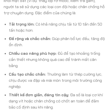
khỏi mặt đất (ví dụ: thay lốp rơ moóc, kiểm tra gầm),
người ta sẽ sử dụng các loại con đội hoặc chân chống hỗ
trợ chuyên dụng. Đặc điểm của chúng là:
Tải trọng lớn:
Có khả năng chịu tải từ 10 tấn đến 50
tấn hoặc hơn.
Đế rộng và chắc chắn:
Giúp phân bổ lực đều, tăng độ
ổn định.
Chiều cao nâng phù hợp:
Đủ để tạo khoảng trống
cần thiết nhưng không quá cao để tránh mất cân
bằng.
Cấu tạo chắc chắn:
Thường làm từ thép cường lực,
chịu được va đập và mài mòn trong môi trường công
nghiệp.
Thiết kế đơn giản, đáng tin cậy:
Đa số là loại cơ khí
dạng vít hoặc chân chống có chốt an toàn để đảm
bảo cố định sau khi nâng.