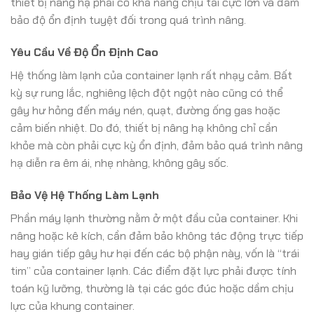
thiết bị nâng hạ phải có khả năng chịu tải cực lớn và đảm
bảo độ ổn định tuyệt đối trong quá trình nâng.
Yêu Cầu Về Độ Ổn Định Cao
Hệ thống làm lạnh của container lạnh rất nhạy cảm. Bất
kỳ sự rung lắc, nghiêng lệch đột ngột nào cũng có thể
gây hư hỏng đến máy nén, quạt, đường ống gas hoặc
cảm biến nhiệt. Do đó, thiết bị nâng hạ không chỉ cần
khỏe mà còn phải cực kỳ ổn định, đảm bảo quá trình nâng
hạ diễn ra êm ái, nhẹ nhàng, không gây sốc.
Bảo Vệ Hệ Thống Làm Lạnh
Phần máy lạnh thường nằm ở một đầu của container. Khi
nâng hoặc kê kích, cần đảm bảo không tác động trực tiếp
hay gián tiếp gây hư hại đến các bộ phận này, vốn là “trái
tim” của container lạnh. Các điểm đặt lực phải được tính
toán kỹ lưỡng, thường là tại các góc đúc hoặc dầm chịu
lực của khung container.