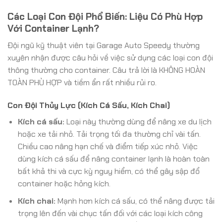
Các Loại Con Đội Phổ Biến: Liệu Có Phù Hợp
Với Container Lạnh?
Đội ngũ kỹ thuật viên tại Garage Auto Speedy thường
xuyên nhận được câu hỏi về việc sử dụng các loại con đội
thông thường cho container. Câu trả lời là KHÔNG HOÀN
TOÀN PHÙ HỢP và tiềm ẩn rất nhiều rủi ro.
Con Đội Thủy Lực (Kích Cá Sấu, Kích Chai)
Kích cá sấu:
Loại này thường dùng để nâng xe du lịch
hoặc xe tải nhỏ. Tải trọng tối đa thường chỉ vài tấn.
Chiều cao nâng hạn chế và điểm tiếp xúc nhỏ. Việc
dùng kích cá sấu để nâng container lạnh là hoàn toàn
bất khả thi và cực kỳ nguy hiểm, có thể gây sập đổ
container hoặc hỏng kích.
Kích chai:
Mạnh hơn kích cá sấu, có thể nâng được tải
trọng lên đến vài chục tấn đối với các loại kích công