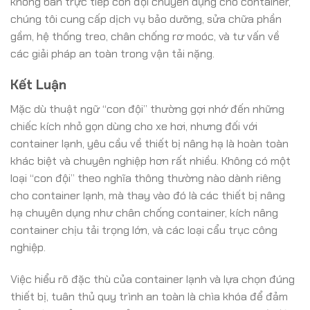
không bán trực tiếp con đội chuyên dụng cho container,
chúng tôi cung cấp dịch vụ bảo dưỡng, sửa chữa phần
gầm, hệ thống treo, chân chống rơ moóc, và tư vấn về
các giải pháp an toàn trong vận tải nặng.
Kết Luận
Mặc dù thuật ngữ “con đội” thường gợi nhớ đến những
chiếc kích nhỏ gọn dùng cho xe hơi, nhưng đối với
container lạnh, yêu cầu về thiết bị nâng hạ là hoàn toàn
khác biệt và chuyên nghiệp hơn rất nhiều. Không có một
loại “con đội” theo nghĩa thông thường nào dành riêng
cho container lạnh, mà thay vào đó là các thiết bị nâng
hạ chuyên dụng như chân chống container, kích nâng
container chịu tải trọng lớn, và các loại cẩu trục công
nghiệp.
Việc hiểu rõ đặc thù của container lạnh và lựa chọn đúng
thiết bị, tuân thủ quy trình an toàn là chìa khóa để đảm