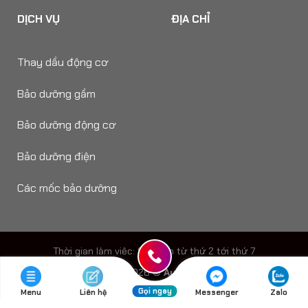
DỊCH VỤ
ĐỊA CHỈ
Thay dầu động cơ
Bảo dưỡng gầm
Bảo dưỡng động cơ
Bảo dưỡng điện
Các mốc bảo dưỡng
Thời gian làm viêc: 8h - 18h từ thứ 2 tới thứ 7
Copyright 2026 ©
Auto Speedy
Gọi ngay
Menu
Liên hệ
Messenger
Zalo