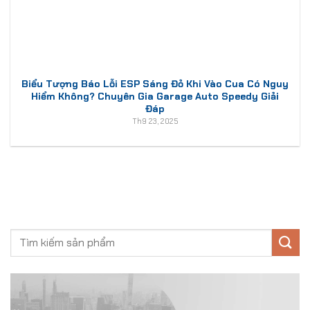
Biểu Tượng Báo Lỗi ESP Sáng Đỏ Khi Vào Cua Có Nguy
Hiểm Không? Chuyên Gia Garage Auto Speedy Giải
Đáp
Th9 23, 2025