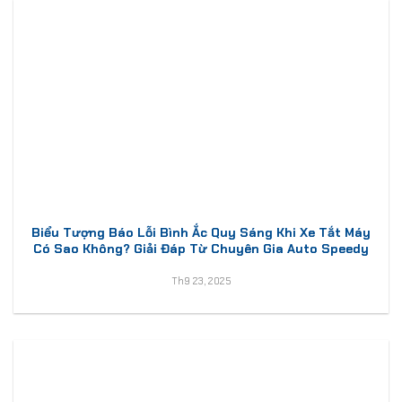
Biểu Tượng Báo Lỗi Bình Ắc Quy Sáng Khi Xe Tắt Máy
Có Sao Không? Giải Đáp Từ Chuyên Gia Auto Speedy
Th9 23, 2025