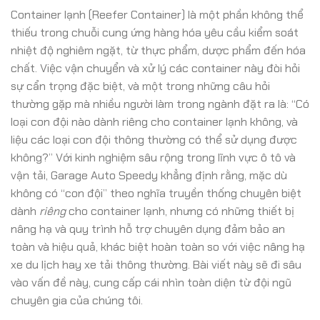
Container lạnh (Reefer Container) là một phần không thể
thiếu trong chuỗi cung ứng hàng hóa yêu cầu kiểm soát
nhiệt độ nghiêm ngặt, từ thực phẩm, dược phẩm đến hóa
chất. Việc vận chuyển và xử lý các container này đòi hỏi
sự cẩn trọng đặc biệt, và một trong những câu hỏi
thường gặp mà nhiều người làm trong ngành đặt ra là: “Có
loại con đội nào dành riêng cho container lạnh không, và
liệu các loại con đội thông thường có thể sử dụng được
không?” Với kinh nghiệm sâu rộng trong lĩnh vực ô tô và
vận tải, Garage Auto Speedy khẳng định rằng, mặc dù
không có “con đội” theo nghĩa truyền thống chuyên biệt
dành
riêng
cho container lạnh, nhưng có những thiết bị
nâng hạ và quy trình hỗ trợ chuyên dụng đảm bảo an
toàn và hiệu quả, khác biệt hoàn toàn so với việc nâng hạ
xe du lịch hay xe tải thông thường. Bài viết này sẽ đi sâu
vào vấn đề này, cung cấp cái nhìn toàn diện từ đội ngũ
chuyên gia của chúng tôi.