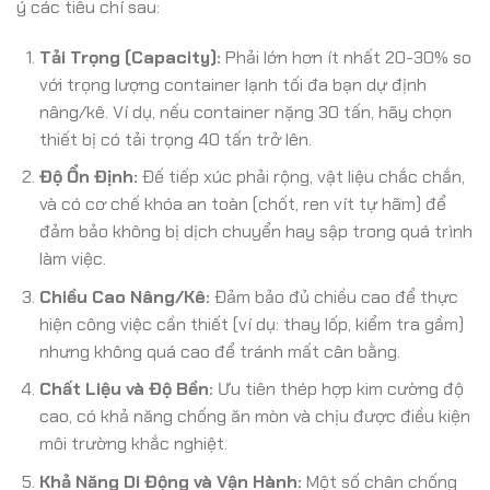
ý các tiêu chí sau:
Tải Trọng (Capacity):
Phải lớn hơn ít nhất 20-30% so
với trọng lượng container lạnh tối đa bạn dự định
nâng/kê. Ví dụ, nếu container nặng 30 tấn, hãy chọn
thiết bị có tải trọng 40 tấn trở lên.
Độ Ổn Định:
Đế tiếp xúc phải rộng, vật liệu chắc chắn,
và có cơ chế khóa an toàn (chốt, ren vít tự hãm) để
đảm bảo không bị dịch chuyển hay sập trong quá trình
làm việc.
Chiều Cao Nâng/Kê:
Đảm bảo đủ chiều cao để thực
hiện công việc cần thiết (ví dụ: thay lốp, kiểm tra gầm)
nhưng không quá cao để tránh mất cân bằng.
Chất Liệu và Độ Bền:
Ưu tiên thép hợp kim cường độ
cao, có khả năng chống ăn mòn và chịu được điều kiện
môi trường khắc nghiệt.
Khả Năng Di Động và Vận Hành:
Một số chân chống