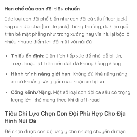
Hạn chế của con đội tiêu chuẩn
Các loại con đội phổ biến như con đội cá sấu (floor jack)
hay con đội chai (bottle jack) thông thường, dù hiệu quả
trên bề mặt phẳng như trong xưởng hay vỉa hè, lại bộc lộ
nhiều nhược điểm khi đối mặt với núi đá:
Thiếu ổn định:
Diện tích tiếp xúc đế nhỏ, dễ bị lún,
trượt hoặc lật trên nền đất đá không bằng phẳng.
Hành trình nâng giới hạn:
Không đủ khả năng nâng
xe có khoảng sáng gầm cao hoặc xe bị lún.
Cồng kềnh/Nặng:
Một số loại con đội cá sấu có trọng
lượng lớn, khó mang theo khi đi off-road.
Tiêu Chí Lựa Chọn Con Đội Phù Hợp Cho Địa
Hình Núi Đá
Để chọn được con đội ưng ý cho những chuyến đi mạo