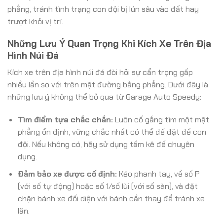
phẳng, tránh tình trạng con đội bị lún sâu vào đất hay
trượt khỏi vị trí.
Những Lưu Ý Quan Trọng Khi Kích Xe Trên Địa
Hình Núi Đá
Kích xe trên địa hình núi đá đòi hỏi sự cẩn trọng gấp
nhiều lần so với trên mặt đường bằng phẳng. Dưới đây là
những lưu ý không thể bỏ qua từ Garage Auto Speedy:
Tìm điểm tựa chắc chắn:
Luôn cố gắng tìm một mặt
phẳng ổn định, vững chắc nhất có thể để đặt đế con
đội. Nếu không có, hãy sử dụng tấm kê đế chuyên
dụng.
Đảm bảo xe được cố định:
Kéo phanh tay, về số P
(với số tự động) hoặc số 1/số lùi (với số sàn), và đặt
chặn bánh xe đối diện với bánh cần thay để tránh xe
lăn.