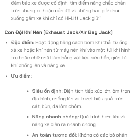
đảm bảo xe được cố định, tìm điểm nâng chắc chắn
trên khung xe hoặc cản độ và không bao giờ chui
xuống gầm xe khi chỉ có Hi-Lift Jack giữ.”
Con Đội Khí Nén (Exhaust Jack/Air Bag Jack)
Đặc điểm:
Hoạt động bằng cách bơm khí thải từ ống
xả xe hoặc khí nén từ máy nén khí vào một túi khí hình
trụ hoặc chữ nhật làm bằng vật liệu siêu bền, giúp túi
khí phồng lên và nâng xe.
Ưu điểm:
Siêu ổn định:
Diện tích tiếp xúc lớn, ôm trọn
địa hình, chống lún và trượt hiệu quả trên
cát, bùn, đá lởm chởm.
Nâng nhanh chóng:
Quá trình bơm khí và
nâng xe diễn ra nhanh chóng.
An toàn tương đối:
Không có các bộ phận