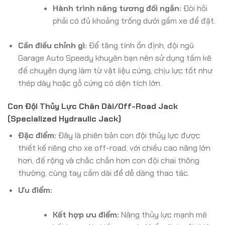
Hành trình nâng tương đối ngắn:
Đòi hỏi
phải có đủ khoảng trống dưới gầm xe để đặt.
Cần điều chỉnh gì:
Để tăng tính ổn định, đội ngũ
Garage Auto Speedy khuyên bạn nên sử dụng tấm kê
đế chuyên dụng làm từ vật liệu cứng, chịu lực tốt như
thép dày hoặc gỗ cứng có diện tích lớn.
Con Đội Thủy Lực Chân Dài/Off-Road Jack
(Specialized Hydraulic Jack)
Đặc điểm:
Đây là phiên bản con đội thủy lực được
thiết kế riêng cho xe off-road, với chiều cao nâng lớn
hơn, đế rộng và chắc chắn hơn con đội chai thông
thường, cùng tay cầm dài để dễ dàng thao tác.
Ưu điểm:
Kết hợp ưu điểm:
Nâng thủy lực mạnh mẽ