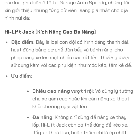
các loại phụ kiện ô tô tại Garage Auto Speedy, chúng tôi
xin giới thiệu những “ứng cử viên” sáng giá nhất cho địa
hình núi đá:
Hi-Lift Jack (Kích Nâng Cao Đa Năng)
Đặc điểm:
Đây là loại con đội có hình dáng thanh dài,
hoạt động bằng cơ chế đòn bẩy và bánh răng, cho
phép nâng xe lên một chiều cao rất lớn. Thường được
sử dụng kèm với các phụ kiện như móc kéo, tấm kê đế.
Ưu điểm:
Chiều cao nâng vượt trội:
Vô cùng lý tưởng
cho xe gầm cao hoặc khi cần nâng xe thoát
khỏi chướng ngại vật lớn.
Đa năng:
Không chỉ dùng để nâng xe thay
lốp, Hi-Lift Jack còn có thể dùng để kéo xe,
đẩy xe thoát lún, hoặc thậm chí là ép chặt