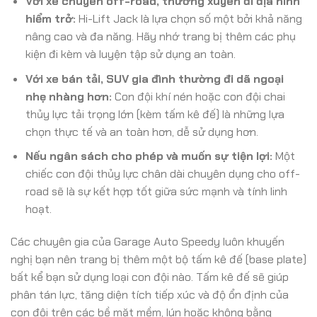
Với xe chuyên off-road, thường xuyên đi địa hình
hiểm trở:
Hi-Lift Jack là lựa chọn số một bởi khả năng
nâng cao và đa năng. Hãy nhớ trang bị thêm các phụ
kiện đi kèm và luyện tập sử dụng an toàn.
Với xe bán tải, SUV gia đình thường đi dã ngoại
nhẹ nhàng hơn:
Con đội khí nén hoặc con đội chai
thủy lực tải trọng lớn (kèm tấm kê đế) là những lựa
chọn thực tế và an toàn hơn, dễ sử dụng hơn.
Nếu ngân sách cho phép và muốn sự tiện lợi:
Một
chiếc con đội thủy lực chân dài chuyên dụng cho off-
road sẽ là sự kết hợp tốt giữa sức mạnh và tính linh
hoạt.
Các chuyên gia của Garage Auto Speedy luôn khuyến
nghị bạn nên trang bị thêm một bộ tấm kê đế (base plate)
bất kể bạn sử dụng loại con đội nào. Tấm kê đế sẽ giúp
phân tán lực, tăng diện tích tiếp xúc và độ ổn định của
con đội trên các bề mặt mềm, lún hoặc không bằng