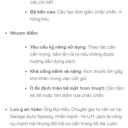
các chi tiết.
Độ bền cao:
Cấu tạo đơn giản, chắc chắn, ít
hỏng hóc.
Nhược điểm:
Yêu cầu kỹ năng sử dụng:
Thao tác cần
cẩn trọng, tiềm ẩn rủi ro nếu không được
hướng dẫn đúng cách.
Khá cồng kềnh và nặng:
Kích thước lớn gây
khó khăn trong việc cất giữ.
Ít ổn định trên bề mặt trơn trượt:
Cần tấm
kê đế hoặc tìm điểm tựa chắc chắn.
Lưu ý an toàn:
Ông Bùi Hiếu, Chuyên gia tư vấn xe tại
Garage Auto Speedy, nhấn mạnh: “Hi-Lift Jack là công
cụ mạnh mẽ nhưng đòi hỏi sự cẩn trọng tối đa. Luôn