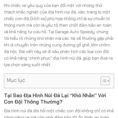
Khi chiếc xe yêu quý của bạn đối mặt với những thử
thách khắc nghiệt của địa hình núi đá, việc trang bị một
chiếc con đội (kích xe) phù hợp không chỉ là sự chuẩn bị
thông minh mà còn là yếu tố then chốt đảm bảo an toàn
và khả năng tự cứu hộ. Tại Garage Auto Speedy, chúng
tôi hiểu rõ những khó khăn mà các tài xế thường gặp phải
khi di chuyển trên những cung đường gồ ghề, lởm chởm
đá hộc. Bài viết này sẽ đi sâu phân tích các loại con đội
có khả năng “chinh phục” địa hình núi đá, giúp bạn đưa ra
lựa chọn sáng suốt nhất.
Mục lục
Tại Sao Địa Hình Núi Đá Lại “Khó Nhằn” Với
Con Đội Thông Thường?
Địa hình núi đá đòi hỏi một chiếc con đội không chỉ có khả
năng nâng xe mà còn phải đảm bảo độ ổn định, an toàn