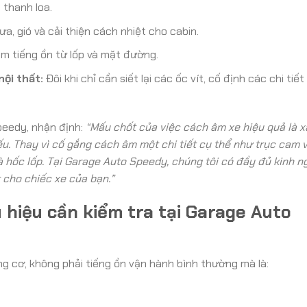
 thanh loa.
a, gió và cải thiện cách nhiệt cho cabin.
m tiếng ồn từ lốp và mặt đường.
nội thất:
Đôi khi chỉ cần siết lại các ốc vít, cố định các chi tiết
peedy, nhận định:
“Mấu chốt của việc cách âm xe hiệu quả là x
u. Thay vì cố gắng cách âm một chi tiết cụ thể như trục cam vớ
à hốc lốp. Tại Garage Auto Speedy, chúng tôi có đầy đủ kinh n
 cho chiếc xe của bạn.”
u hiệu cần kiểm tra tại Garage Auto
 cơ, không phải tiếng ồn vận hành bình thường mà là: