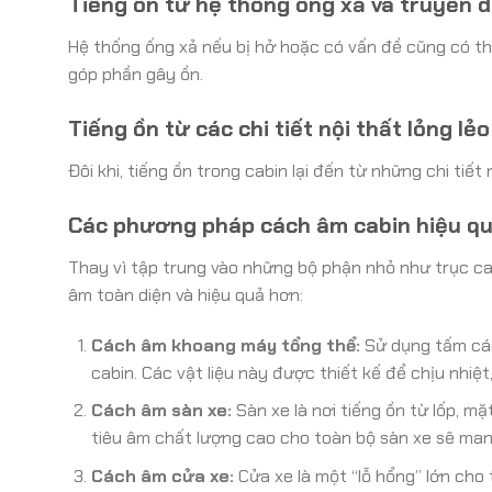
Tiếng ồn từ hệ thống ống xả và truyền 
Hệ thống ống xả nếu bị hở hoặc có vấn đề cũng có thể
góp phần gây ồn.
Tiếng ồn từ các chi tiết nội thất lỏng lẻo
Đôi khi, tiếng ồn trong cabin lại đến từ những chi tiết 
Các phương pháp cách âm cabin hiệu q
Thay vì tập trung vào những bộ phận nhỏ như trục c
âm toàn diện và hiệu quả hơn:
Cách âm khoang máy tổng thể:
Sử dụng tấm các
cabin. Các vật liệu này được thiết kế để chịu nhiệt
Cách âm sàn xe:
Sàn xe là nơi tiếng ồn từ lốp, m
tiêu âm chất lượng cao cho toàn bộ sàn xe sẽ mang 
Cách âm cửa xe:
Cửa xe là một “lỗ hổng” lớn cho 