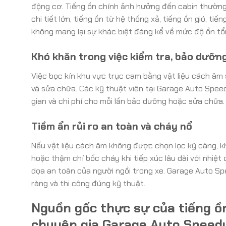
động cơ. Tiếng ồn chính ảnh hưởng đến cabin thường l
chi tiết lớn, tiếng ồn từ hệ thống xả, tiếng ồn gió, 
không mang lại sự khác biệt đáng kể về mức độ ồn tổ
Khó khăn trong việc kiểm tra, bảo dưỡn
Việc bọc kín khu vực trục cam bằng vật liệu cách âm 
và sửa chữa. Các kỹ thuật viên tại Garage Auto Speed
gian và chi phí cho mỗi lần bảo dưỡng hoặc sửa chữa.
Tiềm ẩn rủi ro an toàn và cháy nổ
Nếu vật liệu cách âm không được chọn lọc kỹ càng, kh
hoặc thậm chí bốc cháy khi tiếp xúc lâu dài với nhiệ
dọa an toàn của người ngồi trong xe. Garage Auto Sp
ràng và thi công đúng kỹ thuật.
Nguồn gốc thực sự của tiếng ồn
chuyên gia Garage Auto Speed