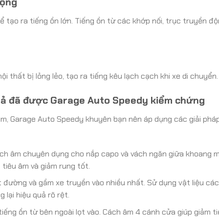
động
 tạo ra tiếng ồn lớn. Tiếng ồn từ các khớp nối, trục truyền đ
nội thất bị lỏng lẻo, tạo ra tiếng kêu lạch cạch khi xe di chuyển.
uả đã được Garage Auto Speedy kiểm chứng
am, Garage Auto Speedy khuyên bạn nên áp dụng các giải phá
h âm chuyên dụng cho nắp capo và vách ngăn giữa khoang m
, tiêu âm và giảm rung tốt.
ặt đường và gầm xe truyền vào nhiều nhất. Sử dụng vật liệu cá
lại hiệu quả rõ rệt.
tiếng ồn từ bên ngoài lọt vào. Cách âm 4 cánh cửa giúp giảm t