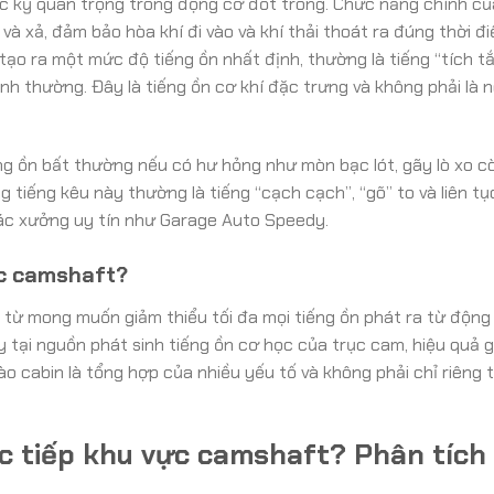
ực kỳ quan trọng trong động cơ đốt trong. Chức năng chính củ
à xả, đảm bảo hòa khí đi vào và khí thải thoát ra đúng thời đ
tạo ra một mức độ tiếng ồn nhất định, thường là tiếng “tích t
nh thường. Đây là tiếng ồn cơ khí đặc trưng và không phải là 
ng ồn bất thường nếu có hư hỏng như mòn bạc lót, gãy lò xo c
tiếng kêu này thường là tiếng “cạch cạch”, “gõ” to và liên tụ
 các xưởng uy tín như Garage Auto Speedy.
ực camshaft?
từ mong muốn giảm thiểu tối đa mọi tiếng ồn phát ra từ động
tại nguồn phát sinh tiếng ồn cơ học của trục cam, hiệu quả 
ào cabin là tổng hợp của nhiều yếu tố và không phải chỉ riêng
c tiếp khu vực camshaft? Phân tích