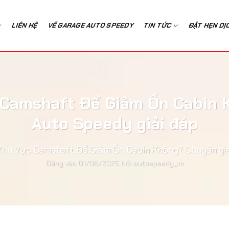
LIÊN HỆ
VỀ GARAGE AUTO SPEEDY
TIN TỨC
ĐẶT HẸN DỊ
Camshaft Để Giảm Ồn Cabin 
Auto Speedy giải đáp
hu Vực Camshaft Để Giảm Ồn Cabin Không? Chuyên gia
Đăng vào
01/08/2025
bởi
autospeedy_vn