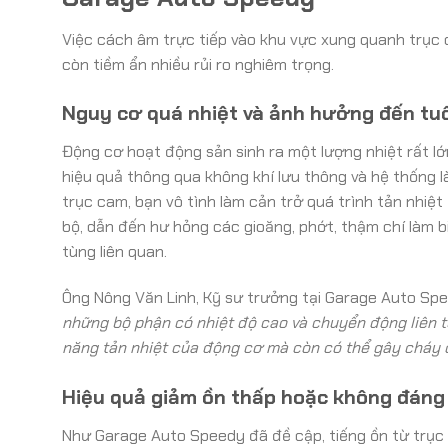
Việc cách âm trực tiếp vào khu vực xung quanh trục
còn tiềm ẩn nhiều rủi ro nghiêm trọng.
Nguy cơ quá nhiệt và ảnh hưởng đến tuổ
Động cơ hoạt động sản sinh ra một lượng nhiệt rất l
hiệu quả thông qua không khí lưu thông và hệ thống l
trục cam, bạn vô tình làm cản trở quá trình tản nhiệt
bộ, dẫn đến hư hỏng các gioăng, phớt, thậm chí làm bi
tùng liên quan.
Ông Nông Văn Linh, Kỹ sư trưởng tại Garage Auto Spe
những bộ phận có nhiệt độ cao và chuyển động liên tụ
năng tản nhiệt của động cơ mà còn có thể gây cháy c
Hiệu quả giảm ồn thấp hoặc không đáng k
Như Garage Auto Speedy đã đề cập, tiếng ồn từ trục 