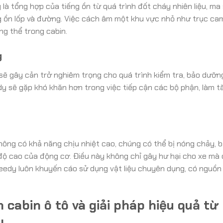
à tổng hợp của tiếng ồn từ quá trình đốt cháy nhiên liệu, ma
tiếng ồn lốp và đường. Việc cách âm một khu vực nhỏ như trục ca
ng thể trong cabin.
g
sẽ gây cản trở nghiêm trọng cho quá trình kiểm tra, bảo dưỡn
y sẽ gặp khó khăn hơn trong việc tiếp cận các bộ phận, làm t
ông có khả năng chịu nhiệt cao, chúng có thể bị nóng chảy, b
t độ cao của động cơ. Điều này không chỉ gây hư hại cho xe mà
eedy luôn khuyến cáo sử dụng vật liệu chuyên dụng, có nguồn
 cabin ô tô và giải pháp hiệu quả từ
y