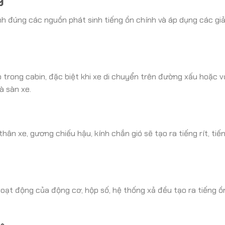
nh đúng các nguồn phát sinh tiếng ồn chính và áp dụng các giả
trong cabin, đặc biệt khi xe di chuyển trên đường xấu hoặc v
à sàn xe.
hân xe, gương chiếu hậu, kính chắn gió sẽ tạo ra tiếng rít, tiế
hoạt động của động cơ, hộp số, hệ thống xả đều tạo ra tiếng ồ