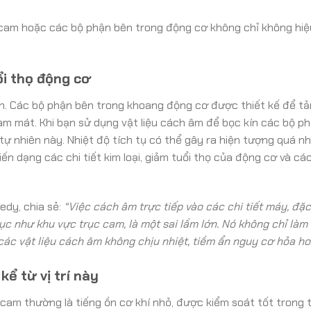
 cam hoặc các bộ phận bên trong động cơ không chỉ không hi
i thọ động cơ
ớn. Các bộ phận bên trong khoang động cơ được thiết kế để tả
àm mát. Khi bạn sử dụng vật liệu cách âm để bọc kín các bộ p
 tự nhiên này. Nhiệt độ tích tụ có thể gây ra hiện tượng quá nh
ến dạng các chi tiết kim loại, giảm tuổi thọ của động cơ và cá
edy, chia sẻ:
“Việc cách âm trực tiếp vào các chi tiết máy, đặc 
c như khu vực trục cam, là một sai lầm lớn. Nó không chỉ làm
ác vật liệu cách âm không chịu nhiệt, tiềm ẩn nguy cơ hỏa ho
ể từ vị trí này
cam thường là tiếng ồn cơ khí nhỏ, được kiểm soát tốt trong t