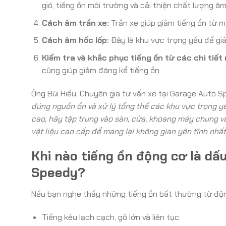
gió, tiếng ồn môi trường và cải thiện chất lượng âm
Cách âm trần xe:
Trần xe giúp giảm tiếng ồn từ mư
Cách âm hốc lốp:
Đây là khu vực trọng yếu để giả
Kiểm tra và khắc phục tiếng ồn từ các chi tiết 
cũng giúp giảm đáng kể tiếng ồn.
Ông Bùi Hiếu, Chuyên gia tư vấn xe tại Garage Auto S
đúng nguồn ồn và xử lý tổng thể các khu vực trọng yế
cao, hãy tập trung vào sàn, cửa, khoang máy chung v
vật liệu cao cấp để mang lại không gian yên tĩnh nhất
Khi nào tiếng ồn động cơ là dấ
Speedy?
Nếu bạn nghe thấy những tiếng ồn bất thường từ động
Tiếng kêu lạch cạch, gõ lớn và liên tục.