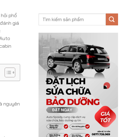
 hỏi phổ
 đánh giá
c
 Auto
 cabin
và nguyên