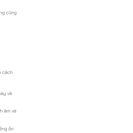
ộng cũng
p cách
áy và
ch âm và
iếng ồn