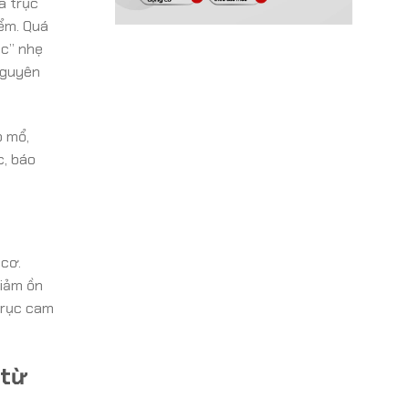
a trục
iểm. Quá
ắc” nhẹ
nguyên
ò mổ,
c, báo
 cơ.
giảm ồn
 trục cam
 từ