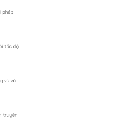
i pháp
ới tốc độ
ng vù vù
n truyền