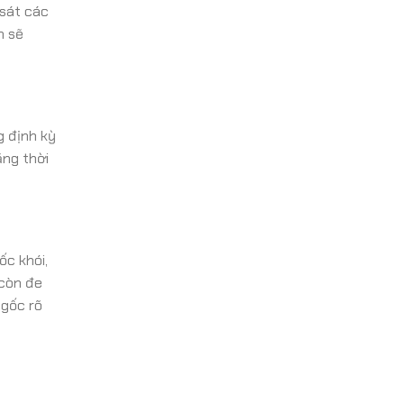
 sát các
m sẽ
g định kỳ
ăng thời
ốc khói,
 còn đe
 gốc rõ