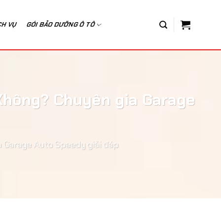
CH VỤ
GÓI BẢO DƯỠNG Ô TÔ
Không? Chuyên gia Garage
 Garage Auto Speedy giải đáp