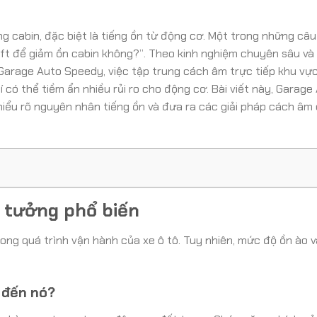
g cabin, đặc biệt là tiếng ồn từ động cơ. Một trong những câu
ft để giảm ồn cabin không?”. Theo kinh nghiệm chuyên sâu và
i Garage Auto Speedy, việc tập trung cách âm trực tiếp khu vự
 có thể tiềm ẩn nhiều rủi ro cho động cơ. Bài viết này, Garage
 hiểu rõ nguyên nhân tiếng ồn và đưa ra các giải pháp cách âm
 tưởng phổ biến
rong quá trình vận hành của xe ô tô. Tuy nhiên, mức độ ồn ào 
n đến nó?