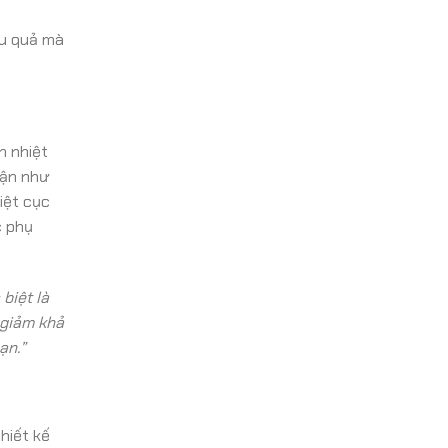
ệu quả mà
n nhiệt
hận như
iệt cục
c phụ
biệt là
 giảm khả
ạn.”
hiết kế