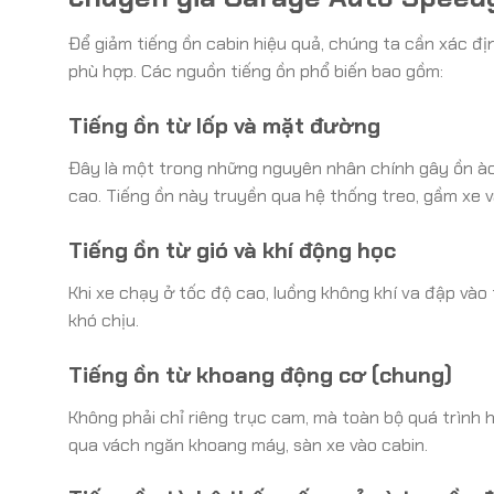
Để giảm tiếng ồn cabin hiệu quả, chúng ta cần xác đị
phù hợp. Các nguồn tiếng ồn phổ biến bao gồm:
Tiếng ồn từ lốp và mặt đường
Đây là một trong những nguyên nhân chính gây ồn ào 
cao. Tiếng ồn này truyền qua hệ thống treo, gầm xe v
Tiếng ồn từ gió và khí động học
Khi xe chạy ở tốc độ cao, luồng không khí va đập vào t
khó chịu.
Tiếng ồn từ khoang động cơ (chung)
Không phải chỉ riêng trục cam, mà toàn bộ quá trình 
qua vách ngăn khoang máy, sàn xe vào cabin.