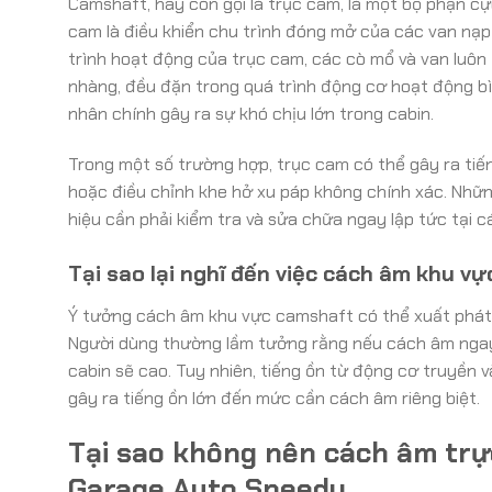
Camshaft, hay còn gọi là trục cam, là một bộ phận c
cam là điều khiển chu trình đóng mở của các van nạp v
trình hoạt động của trục cam, các cò mổ và van luôn 
nhàng, đều đặn trong quá trình động cơ hoạt động bì
nhân chính gây ra sự khó chịu lớn trong cabin.
Trong một số trường hợp, trục cam có thể gây ra tiế
hoặc điều chỉnh khe hở xu páp không chính xác. Những 
hiệu cần phải kiểm tra và sửa chữa ngay lập tức tại
Tại sao lại nghĩ đến việc cách âm khu v
Ý tưởng cách âm khu vực camshaft có thể xuất phát 
Người dùng thường lầm tưởng rằng nếu cách âm ngay 
cabin sẽ cao. Tuy nhiên, tiếng ồn từ động cơ truyền v
gây ra tiếng ồn lớn đến mức cần cách âm riêng biệt.
Tại sao không nên cách âm trự
Garage Auto Speedy