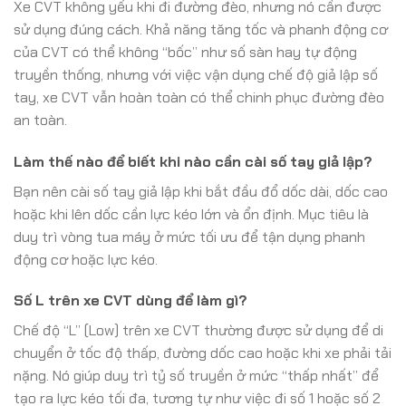
Xe CVT không yếu khi đi đường đèo, nhưng nó cần được
sử dụng đúng cách. Khả năng tăng tốc và phanh động cơ
của CVT có thể không “bốc” như số sàn hay tự động
truyền thống, nhưng với việc vận dụng chế độ giả lập số
tay, xe CVT vẫn hoàn toàn có thể chinh phục đường đèo
an toàn.
Làm thế nào để biết khi nào cần cài số tay giả lập?
Bạn nên cài số tay giả lập khi bắt đầu đổ dốc dài, dốc cao
hoặc khi lên dốc cần lực kéo lớn và ổn định. Mục tiêu là
duy trì vòng tua máy ở mức tối ưu để tận dụng phanh
động cơ hoặc lực kéo.
Số L trên xe CVT dùng để làm gì?
Chế độ “L” (Low) trên xe CVT thường được sử dụng để di
chuyển ở tốc độ thấp, đường dốc cao hoặc khi xe phải tải
nặng. Nó giúp duy trì tỷ số truyền ở mức “thấp nhất” để
tạo ra lực kéo tối đa, tương tự như việc đi số 1 hoặc số 2