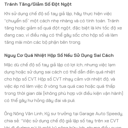
Tránh Tăng/Giảm Số Đột Ngột
Khi sử dụng chế độ số tay giả lập, hãy thực hiện việc
“chuyển số” một cách nhẹ nhàng và có tính toán. Tránh
tăng hoặc giảm số quá đột ngột, đặc biệt là khi tốc độ xe
đang cao, vì điều này có thể gây sốc cho hộp số và làm
tăng mài mòn các bộ phận bên trong.
Nguy Cơ Quá Nhiệt Hộp Số Nếu Sử Dụng Sai Cách
Mặc dù chế độ số tay giả lập có lợi ích, nhưng việc lạm
dụng hoặc sử dụng sai cách có thể dẫn đến quá nhiệt
cho hộp số CVT. Hộp số CVT nhạy cảm với nhiệt độ, và
việc ép nó làm việc ở vòng tua quá cao hoặc quá thấp
trong thời gian dài (không phù hợp với điều kiện vận hành)
có thể gây hư hỏng dây đai và puli.
Ông Nông Văn Linh, Kỹ sư trưởng tại Garage Auto Speedy,
chia sẻ: “Việc sử dụng chế độ giả lập số tay trên xe CVT
khi đi đường núi là một kỹ năng hữu ích, nhưng điều quan