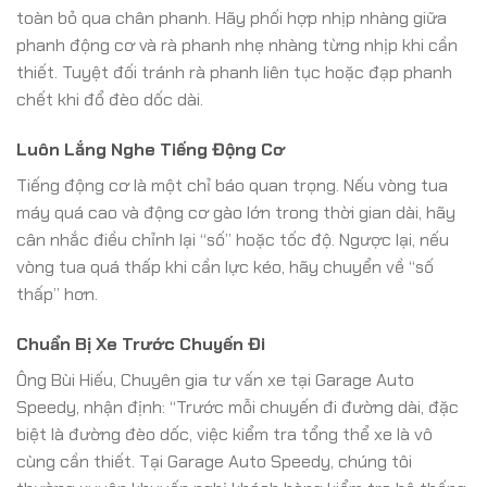
toàn bỏ qua chân phanh. Hãy phối hợp nhịp nhàng giữa
phanh động cơ và rà phanh nhẹ nhàng từng nhịp khi cần
thiết. Tuyệt đối tránh rà phanh liên tục hoặc đạp phanh
chết khi đổ đèo dốc dài.
Luôn Lắng Nghe Tiếng Động Cơ
Tiếng động cơ là một chỉ báo quan trọng. Nếu vòng tua
máy quá cao và động cơ gào lớn trong thời gian dài, hãy
cân nhắc điều chỉnh lại “số” hoặc tốc độ. Ngược lại, nếu
vòng tua quá thấp khi cần lực kéo, hãy chuyển về “số
thấp” hơn.
Chuẩn Bị Xe Trước Chuyến Đi
Ông Bùi Hiếu, Chuyên gia tư vấn xe tại Garage Auto
Speedy, nhận định: “Trước mỗi chuyến đi đường dài, đặc
biệt là đường đèo dốc, việc kiểm tra tổng thể xe là vô
cùng cần thiết. Tại Garage Auto Speedy, chúng tôi