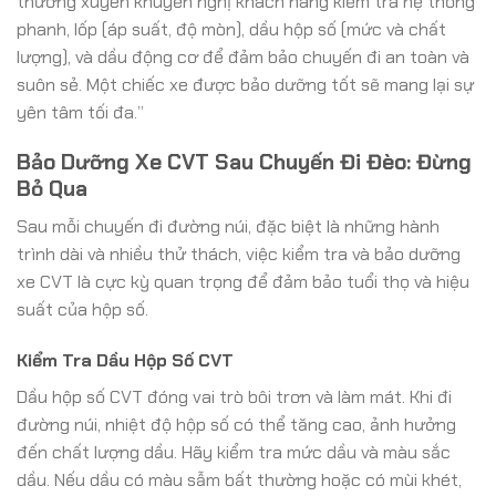
thường xuyên khuyến nghị khách hàng kiểm tra hệ thống
phanh, lốp (áp suất, độ mòn), dầu hộp số (mức và chất
lượng), và dầu động cơ để đảm bảo chuyến đi an toàn và
suôn sẻ. Một chiếc xe được bảo dưỡng tốt sẽ mang lại sự
yên tâm tối đa.”
Bảo Dưỡng Xe CVT Sau Chuyến Đi Đèo: Đừng
Bỏ Qua
Sau mỗi chuyến đi đường núi, đặc biệt là những hành
trình dài và nhiều thử thách, việc kiểm tra và bảo dưỡng
xe CVT là cực kỳ quan trọng để đảm bảo tuổi thọ và hiệu
suất của hộp số.
Kiểm Tra Dầu Hộp Số CVT
Dầu hộp số CVT đóng vai trò bôi trơn và làm mát. Khi đi
đường núi, nhiệt độ hộp số có thể tăng cao, ảnh hưởng
đến chất lượng dầu. Hãy kiểm tra mức dầu và màu sắc
dầu. Nếu dầu có màu sẫm bất thường hoặc có mùi khét,