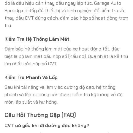
đó là dấu hiệu cần thay dầu ngay lập tức. Garage Auto
Speedy có đầy đủ thiết bị và kinh nghiệm để kiểm tra và
thay dầu CVT đúng cách, đảm bảo hộp số hoạt động trơn
tru.
Kiểm Tra Hệ Thống Làm Mát
Đảm bảo hệ thống làm mát của xe hoạt động tốt, đặc
biệt là bộ làm mát dầu hộp số (nếu có). Quá nhiệt là kẻ thù
lớn nhất của hộp số CVT.
Kiểm Tra Phanh Và Lốp
Sau khi tải nặng và làm việc cường độ cao, hệ thống
phanh và lốp xe cũng cần được kiểm tra kỹ lưỡng về độ
mòn, áp suất và hư hỏng.
Câu Hỏi Thường Gặp (FAQ)
CVT có yếu khi đi đường đèo không?