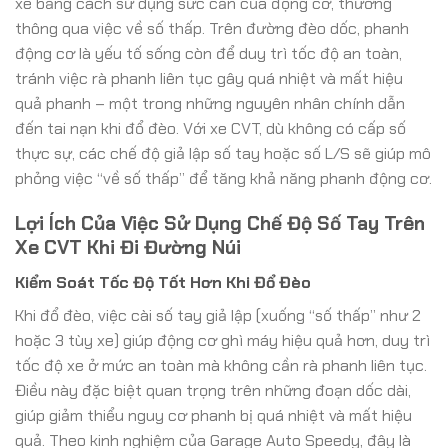
xe bằng cách sử dụng sức cản của động cơ, thường
thông qua việc về số thấp. Trên đường đèo dốc, phanh
động cơ là yếu tố sống còn để duy trì tốc độ an toàn,
tránh việc rà phanh liên tục gây quá nhiệt và mất hiệu
quả phanh – một trong những nguyên nhân chính dẫn
đến tai nạn khi đổ đèo. Với xe CVT, dù không có cấp số
thực sự, các chế độ giả lập số tay hoặc số L/S sẽ giúp mô
phỏng việc “về số thấp” để tăng khả năng phanh động cơ.
Lợi Ích Của Việc Sử Dụng Chế Độ Số Tay Trên
Xe CVT Khi Đi Đường Núi
Kiểm Soát Tốc Độ Tốt Hơn Khi Đổ Đèo
Khi đổ đèo, việc cài số tay giả lập (xuống “số thấp” như 2
hoặc 3 tùy xe) giúp động cơ ghì máy hiệu quả hơn, duy trì
tốc độ xe ở mức an toàn mà không cần rà phanh liên tục.
Điều này đặc biệt quan trọng trên những đoạn dốc dài,
giúp giảm thiểu nguy cơ phanh bị quá nhiệt và mất hiệu
quả. Theo kinh nghiệm của Garage Auto Speedy, đây là