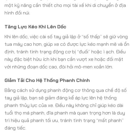
một kỹ năng cần thiết cho mọi tài xế khi di chuyển ở địa
hình đồi núi.
Tăng Lực Kéo Khi Lên Dốc
Khi lên dốc, việc cài số tay giả lập ở “số thấp” sẽ giữ vòng
tua máy cao hơn, giúp xe có được lực kéo mạnh mẽ và ổn
định, tránh tình trạng động cơ bị “đuối” hoặc ì ạch. Điều
này đặc biệt hữu ích khi bạn cần vượt xe hoặc đối mặt
với những đoạn dốc cao, đòi hỏi mô-men xoắn lớn.
Giảm Tải Cho Hệ Thống Phanh Chính
Bằng cách sử dụng phanh động cơ thông qua chế độ số
tay giả lập, bạn sẽ giảm đáng kể áp lực lên hệ thống
phanh thủy lực của xe. Điều này không chỉ giúp kéo dài
tuổi thọ má phanh, đĩa phanh mà quan trọng hơn là duy
trì hiệu quả phanh tối ưu, tránh tình trạng “mất phanh”
đáng tiếc.