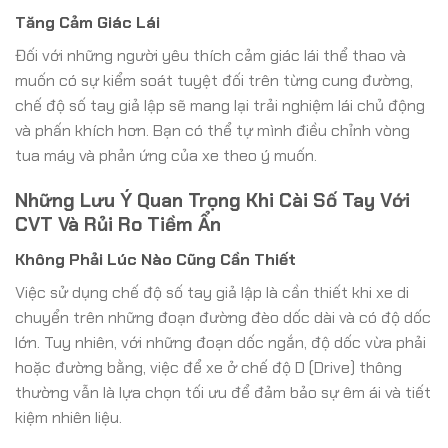
Tăng Cảm Giác Lái
Đối với những người yêu thích cảm giác lái thể thao và
muốn có sự kiểm soát tuyệt đối trên từng cung đường,
chế độ số tay giả lập sẽ mang lại trải nghiệm lái chủ động
và phấn khích hơn. Bạn có thể tự mình điều chỉnh vòng
tua máy và phản ứng của xe theo ý muốn.
Những Lưu Ý Quan Trọng Khi Cài Số Tay Với
CVT Và Rủi Ro Tiềm Ẩn
Không Phải Lúc Nào Cũng Cần Thiết
Việc sử dụng chế độ số tay giả lập là cần thiết khi xe di
chuyển trên những đoạn đường đèo dốc dài và có độ dốc
lớn. Tuy nhiên, với những đoạn dốc ngắn, độ dốc vừa phải
hoặc đường bằng, việc để xe ở chế độ D (Drive) thông
thường vẫn là lựa chọn tối ưu để đảm bảo sự êm ái và tiết
kiệm nhiên liệu.