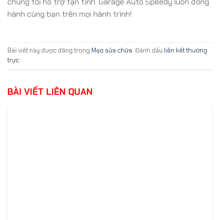
chúng tôi hỗ trợ tận tình. Garage Auto Speedy luôn đồng
hành cùng bạn trên mọi hành trình!
Bài viết này được đăng trong
Mẹo sửa chữa
. Đánh dấu
liên kết thường
trực
.
BÀI VIẾT LIÊN QUAN