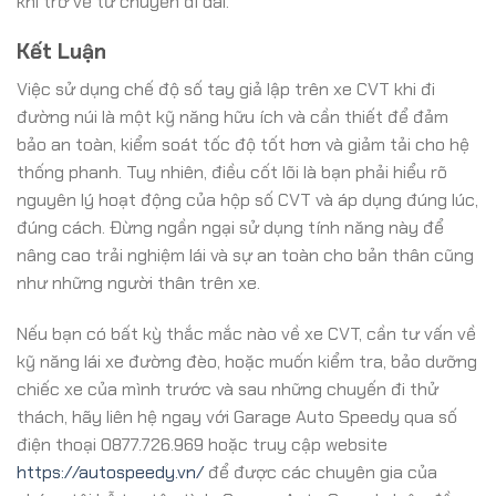
khi trở về từ chuyến đi dài.
Kết Luận
Việc sử dụng chế độ số tay giả lập trên xe CVT khi đi
đường núi là một kỹ năng hữu ích và cần thiết để đảm
bảo an toàn, kiểm soát tốc độ tốt hơn và giảm tải cho hệ
thống phanh. Tuy nhiên, điều cốt lõi là bạn phải hiểu rõ
nguyên lý hoạt động của hộp số CVT và áp dụng đúng lúc,
đúng cách. Đừng ngần ngại sử dụng tính năng này để
nâng cao trải nghiệm lái và sự an toàn cho bản thân cũng
như những người thân trên xe.
Nếu bạn có bất kỳ thắc mắc nào về xe CVT, cần tư vấn về
kỹ năng lái xe đường đèo, hoặc muốn kiểm tra, bảo dưỡng
chiếc xe của mình trước và sau những chuyến đi thử
thách, hãy liên hệ ngay với Garage Auto Speedy qua số
điện thoại 0877.726.969 hoặc truy cập website
https://autospeedy.vn/
để được các chuyên gia của