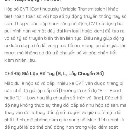
Hộp số CVT (Continuously Variable Transmission) khác
biệt hoàn toàn so với hộp số tự động truyền thống hay số
sàn. Thay vì các cặp bánh răng cố định, CVT sử dụng hai
puli hình nón và một dây đai kim loại (hoặc xích) để tạo ra
vô số tỷ số truyền biến thiên liên tục. Điều này giúp động
cơ luôn duy trì ở dải vòng tua tối ưu, mang lại cảm giác lái
mượt mà không có độ trễ chuyển số và góp phần tiết
kiệm nhiên liệu.
Chế Độ Giả Lập Số Tay (S, L, Lẫy Chuyển Số)
Mặc dù là hộp số vô cấp, nhiều xe CVT vẫn được trang bị
các chế độ giả lập cấp số (thường là chế độ “S” – Sport,
hoặc “L” – Low, hay lẫy chuyển số trên vô lăng). Các chế
độ này không thực sự thay đổi cấp số như hộp số sàn, mà
thay vào đó là thay đổi tỷ số truyền và giữ nó ở một dải
nhất định, mô phỏng cảm giác sang số. Mục đích chính là
để người lái có thể chủ động hơn trong việc kiểm soát