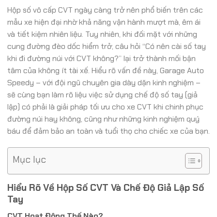
Hộp số vô cấp CVT ngày càng trở nên phổ biến trên các
mẫu xe hiện đại nhờ khả năng vận hành mượt mà, êm ái
và tiết kiệm nhiên liệu. Tuy nhiên, khi đối mặt với những
cung đường đèo dốc hiểm trở, câu hỏi “Có nên cài số tay
khi đi đường núi với CVT không?” lại trở thành mối bận
tâm của không ít tài xế. Hiểu rõ vấn đề này, Garage Auto
Speedy – với đội ngũ chuyên gia dày dặn kinh nghiệm –
sẽ cùng bạn làm rõ liệu việc sử dụng chế độ số tay (giả
lập) có phải là giải pháp tối ưu cho xe CVT khi chinh phục
đường núi hay không, cũng như những kinh nghiệm quý
báu để đảm bảo an toàn và tuổi thọ cho chiếc xe của bạn.
Mục lục
Hiểu Rõ Về Hộp Số CVT Và Chế Độ Giả Lập Số
Tay
CVT Hoạt Động Thế Nào?