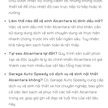
chịu được nhiệt độ trong cabin xe, nhưng không được
thiết kế để chịu nhiệt độ cao trực tiếp từ bếp hoặc lò
nướng.
Làm thế nào để vệ sinh Alcantara bị dính dầu mỡ?
Việc vệ sinh dầu mỡ trên Alcantara rất khó khăn, cần
sử dụng dung dịch vệ sinh chuyên dụng và thực hiện
nhanh chóng trước khi vết bẩn ngấm sâu. Tuy nhiên,
khả năng làm sạch hoàn toàn là rất thấp.
Tại sao Alcantara lại đắt?
Quy trình sản xuất phức
tạp và độc quyền là lý do chính khiến Alcantara có giá
thành cao hơn nhiều loại vật liệu tổng hợp khác.
Garage Auto Speedy có dịch vụ vệ sinh nội thất
Alcantara không?
Có, Garage Auto Speedy cung cấp
dịch vụ vệ sinh nội thất xe hơi chuyên nghiệp, bao gồm
cả việc làm sạch và phục hồi các bề mặt Alcantara
trong xe, giúp giữ gìn vẻ đẹp và tuổi thọ của vật liệu
này.