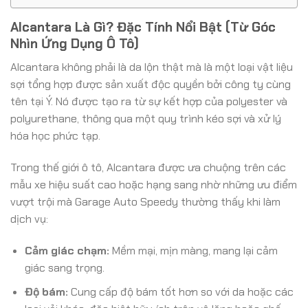
Alcantara Là Gì? Đặc Tính Nổi Bật (Từ Góc
Nhìn Ứng Dụng Ô Tô)
Alcantara không phải là da lộn thật mà là một loại vật liệu
sợi tổng hợp được sản xuất độc quyền bởi công ty cùng
tên tại Ý. Nó được tạo ra từ sự kết hợp của polyester và
polyurethane, thông qua một quy trình kéo sợi và xử lý
hóa học phức tạp.
Trong thế giới ô tô, Alcantara được ưa chuộng trên các
mẫu xe hiệu suất cao hoặc hạng sang nhờ những ưu điểm
vượt trội mà Garage Auto Speedy thường thấy khi làm
dịch vụ:
Cảm giác chạm:
Mềm mại, mịn màng, mang lại cảm
giác sang trọng.
Độ bám:
Cung cấp độ bám tốt hơn so với da hoặc các