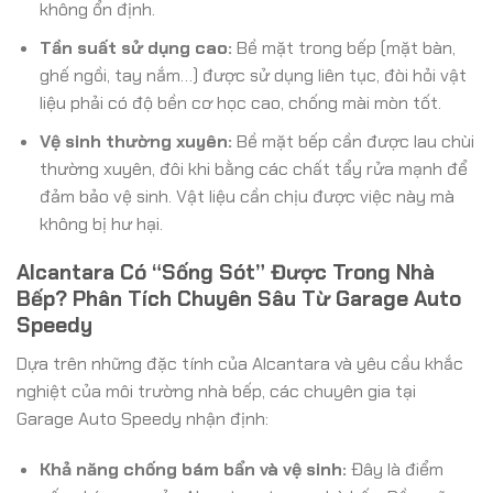
không ổn định.
Tần suất sử dụng cao:
Bề mặt trong bếp (mặt bàn,
ghế ngồi, tay nắm…) được sử dụng liên tục, đòi hỏi vật
liệu phải có độ bền cơ học cao, chống mài mòn tốt.
Vệ sinh thường xuyên:
Bề mặt bếp cần được lau chùi
thường xuyên, đôi khi bằng các chất tẩy rửa mạnh để
đảm bảo vệ sinh. Vật liệu cần chịu được việc này mà
không bị hư hại.
Alcantara Có “Sống Sót” Được Trong Nhà
Bếp? Phân Tích Chuyên Sâu Từ Garage Auto
Speedy
Dựa trên những đặc tính của Alcantara và yêu cầu khắc
nghiệt của môi trường nhà bếp, các chuyên gia tại
Garage Auto Speedy nhận định:
Khả năng chống bám bẩn và vệ sinh:
Đây là điểm