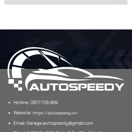
Hotline: 0877.726.969
Website:
https://autospeedy.vn/
Email:
Garage.autospeedy@gmail.com