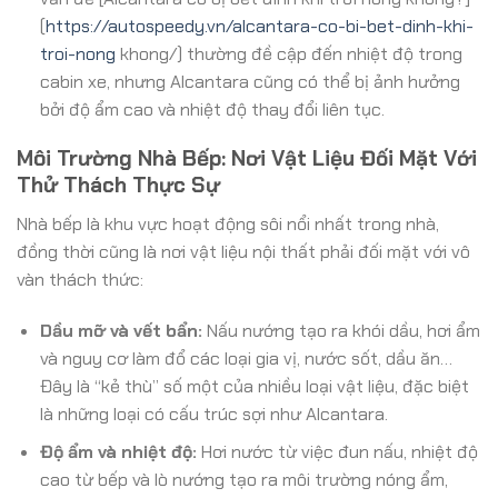
(
https://autospeedy.vn/alcantara-co-bi-bet-dinh-khi-
troi-nong
khong/) thường đề cập đến nhiệt độ trong
cabin xe, nhưng Alcantara cũng có thể bị ảnh hưởng
bởi độ ẩm cao và nhiệt độ thay đổi liên tục.
Môi Trường Nhà Bếp: Nơi Vật Liệu Đối Mặt Với
Thử Thách Thực Sự
Nhà bếp là khu vực hoạt động sôi nổi nhất trong nhà,
đồng thời cũng là nơi vật liệu nội thất phải đối mặt với vô
vàn thách thức:
Dầu mỡ và vết bẩn:
Nấu nướng tạo ra khói dầu, hơi ẩm
và nguy cơ làm đổ các loại gia vị, nước sốt, dầu ăn…
Đây là “kẻ thù” số một của nhiều loại vật liệu, đặc biệt
là những loại có cấu trúc sợi như Alcantara.
Độ ẩm và nhiệt độ:
Hơi nước từ việc đun nấu, nhiệt độ
cao từ bếp và lò nướng tạo ra môi trường nóng ẩm,