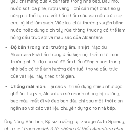
yếu chí mạng của Alcantara trong nhà bếp. Dầu mỡ,
nước sốt, cà phê, rượu vang… chỉ cần một chút sơ ý
cũng có thể tạo ra vết bẩn thấm sâu vào cấu trúc sợi,
cực kỳ khó làm sạch. Việc lau chùi thường xuyên bằng
nước hoặc dung dịch tẩy rửa thông thường có thể làm
hỏng cấu trúc sợi và màu sắc của Alcantara.
Độ bền trong môi trường ẩm, nhiệt:
Mặc dù
Alcantara khá bền trong điều kiện nội thất ô tô, môi
trường nhiệt độ cao và độ ẩm biến động mạnh trong
nhà bếp có thể ảnh hưởng đến tuổi thọ và cấu trúc
của vật liệu này theo thời gian.
Chống mài mòn:
Tại các vị trí sử dụng nhiều như bọc
ghế ăn, tay vịn, Alcantara sẽ nhanh chóng bị xù lông,
bạc màu, mất đi vẻ đẹp ban đầu chỉ sau một thời gian
ngắn so với các vật liệu chuyên dụng cho nhà bếp.
Ông Nông Văn Linh, Kỹ sư trưởng tại Garage Auto Speedy,
chia sẻ:
“Trong ngành ô tô, chúng tôi thấy Alcantara phát