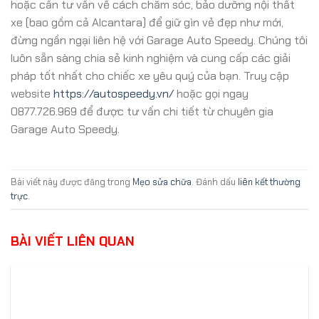
hoặc cần tư vấn về cách chăm sóc, bảo dưỡng nội thất
xe (bao gồm cả Alcantara) để giữ gìn vẻ đẹp như mới,
đừng ngần ngại liên hệ với Garage Auto Speedy. Chúng tôi
luôn sẵn sàng chia sẻ kinh nghiệm và cung cấp các giải
pháp tốt nhất cho chiếc xe yêu quý của bạn. Truy cập
website
https://autospeedy.vn/
hoặc gọi ngay
0877.726.969 để được tư vấn chi tiết từ chuyên gia
Garage Auto Speedy.
Bài viết này được đăng trong
Mẹo sửa chữa
. Đánh dấu
liên kết thường
trực
.
BÀI VIẾT LIÊN QUAN