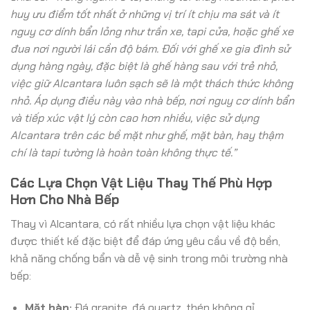
huy ưu điểm tốt nhất ở những vị trí ít chịu ma sát và ít
nguy cơ dính bẩn lỏng như trần xe, tapi cửa, hoặc ghế xe
đua nơi người lái cần độ bám. Đối với ghế xe gia đình sử
dụng hàng ngày, đặc biệt là ghế hàng sau với trẻ nhỏ,
việc giữ Alcantara luôn sạch sẽ là một thách thức không
nhỏ. Áp dụng điều này vào nhà bếp, nơi nguy cơ dính bẩn
và tiếp xúc vật lý còn cao hơn nhiều, việc sử dụng
Alcantara trên các bề mặt như ghế, mặt bàn, hay thậm
chí là tapi tường là hoàn toàn không thực tế.”
Các Lựa Chọn Vật Liệu Thay Thế Phù Hợp
Hơn Cho Nhà Bếp
Thay vì Alcantara, có rất nhiều lựa chọn vật liệu khác
được thiết kế đặc biệt để đáp ứng yêu cầu về độ bền,
khả năng chống bẩn và dễ vệ sinh trong môi trường nhà
bếp:
Mặt bàn:
Đá granite, đá quartz, thép không gỉ,