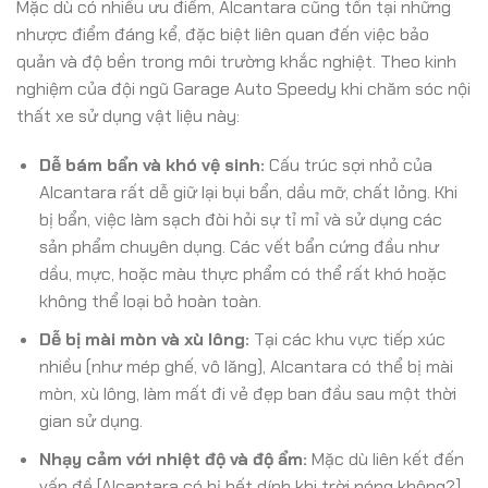
Mặc dù có nhiều ưu điểm, Alcantara cũng tồn tại những
nhược điểm đáng kể, đặc biệt liên quan đến việc bảo
quản và độ bền trong môi trường khắc nghiệt. Theo kinh
nghiệm của đội ngũ Garage Auto Speedy khi chăm sóc nội
thất xe sử dụng vật liệu này:
Dễ bám bẩn và khó vệ sinh:
Cấu trúc sợi nhỏ của
Alcantara rất dễ giữ lại bụi bẩn, dầu mỡ, chất lỏng. Khi
bị bẩn, việc làm sạch đòi hỏi sự tỉ mỉ và sử dụng các
sản phẩm chuyên dụng. Các vết bẩn cứng đầu như
dầu, mực, hoặc màu thực phẩm có thể rất khó hoặc
không thể loại bỏ hoàn toàn.
Dễ bị mài mòn và xù lông:
Tại các khu vực tiếp xúc
nhiều (như mép ghế, vô lăng), Alcantara có thể bị mài
mòn, xù lông, làm mất đi vẻ đẹp ban đầu sau một thời
gian sử dụng.
Nhạy cảm với nhiệt độ và độ ẩm:
Mặc dù liên kết đến
vấn đề [Alcantara có bị bết dính khi trời nóng không?]