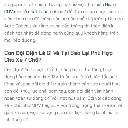
sẽ giúp ích rất nhiều. Tương tự như việc tìm hiểu
Giá xe
CUV mới rẻ nhất là bao nhiêu?
để đưa ra lựa chọn mua xe,
việc chọn con đội cũng cần sự cân nhắc kỹ lưỡng. Garage
Auto Speedy tin rằng, cung cấp thông tin toàn diện là
cách tốt nhất để đồng hành cùng quý khách hàng trên
mọi nẻo đường.
Con Đội Điện Là Gì Và Tại Sao Lại Phù Hợp
Cho Xe 7 Chỗ?
Con đội điện là một thiết bị nâng hạ xe tự động, hoạt
động bằng nguồn điện 12V từ ắc quy ô tô hoặc tẩu sạc.
Khác với con đội cơ khí truyền thống cần sức người hay
con đội thủy lực phải bơm tay, con đội điện vận hành
hoàn toàn tự động chỉ với một nút bấm. Đối với các dòng
xe 7 chỗ như MPV hay SUV, với trọng lượng thân xe lớn và
gầm xe cao, việc sử dụng con đội điện mang lại nhiều lợi
ích đáng kể.