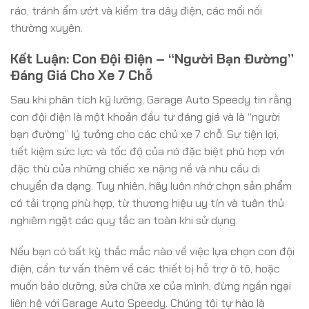
ráo, tránh ẩm ướt và kiểm tra dây điện, các mối nối
thường xuyên.
Kết Luận: Con Đội Điện – “Người Bạn Đường”
Đáng Giá Cho Xe 7 Chỗ
Sau khi phân tích kỹ lưỡng, Garage Auto Speedy tin rằng
con đội điện là một khoản đầu tư đáng giá và là “người
bạn đường” lý tưởng cho các chủ xe 7 chỗ. Sự tiện lợi,
tiết kiệm sức lực và tốc độ của nó đặc biệt phù hợp với
đặc thù của những chiếc xe nặng nề và nhu cầu di
chuyển đa dạng. Tuy nhiên, hãy luôn nhớ chọn sản phẩm
có tải trọng phù hợp, từ thương hiệu uy tín và tuân thủ
nghiêm ngặt các quy tắc an toàn khi sử dụng.
Nếu bạn có bất kỳ thắc mắc nào về việc lựa chọn con đội
điện, cần tư vấn thêm về các thiết bị hỗ trợ ô tô, hoặc
muốn bảo dưỡng, sửa chữa xe của mình, đừng ngần ngại
liên hệ với Garage Auto Speedy. Chúng tôi tự hào là