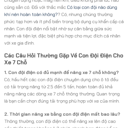
chuyên dụng hoặc máy nén khí, điều không phải lúc nào
cũng sẵn có. Đối với thắc mắc
Có loại con đội nào dùng
khí nén hoàn toàn không?
? Có, nhưng chúng thường
phức tạp hơn và ít phổ biến trong bộ dụng cụ khẩn cấp cá
nhân. Con đội điện nổi bật nhờ sự cân bằng giữa sức
mạnh và tiện lợi, đặc biệt phù hợp cho mục đích cá nhân
với xe gia đình.
Các Câu Hỏi Thường Gặp Về Con Đội Điện Cho
Xe 7 Chỗ
1. Con đội điện có đủ mạnh để nâng xe 7 chỗ không?
Có, hầu hết các con đội điện chuyên dụng cho ô tô đều
có tải trọng nâng từ 2.5 đến 5 tấn, hoàn toàn đủ khả
năng nâng các dòng xe 7 chỗ thông thường. Quan trọng
là bạn cần chọn đúng tải trọng phù hợp với xe của mình.
2. Thời gian nâng xe bằng con đội điện mất bao lâu?
Thông thường, con đội điện có thể nâng xe lên độ cao