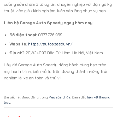
xưởng sửa chữa ô tô uy tín, chuyên nghiệp với đội ngũ kỹ
thuật viên giàu kinh nghiệm, luôn sẵn lòng phục vụ bạn.
Liên hệ Garage Auto Speedy ngay hôm nay:
Số điện thoại:
0877.726.969
Website:
https://autospeedy.vn/
Địa chỉ:
2QW3+G93 Bắc Từ Liêm, Hà Nội, Việt Nam
Hãy để Garage Auto Speedy đồng hành cùng bạn trên
mọi hành trình, biến nỗi lo trên đường thành những trải
nghiệm lái xe an toàn và thú vị!
Bài viết này được đăng trong
Mẹo sửa chữa
. Đánh dấu
liên kết thường
trực
.