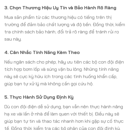
3. Chọn Thương Hiệu Uy Tín và Bảo Hành Rõ Ràng
Mua sản phẩm từ các thương hiệu có tiếng trên thị
trường để đảm bảo chất lượng và độ bền. Đồng thời, kiểm
tra chính sách bảo hành, đổi trả rõ ràng để tránh rủi ro
sau này.
4. Cân Nhắc Tính Năng Kèm Theo
Nếu ngân sách cho phép, hãy ưu tiên các bộ con đội điện
tích hợp bơm lốp và súng vặn bu lông. Những tính năng
này sẽ cực kỳ hữu ích trong các tình huống khẩn cấp,
giúp bạn tự xử lý mà không cần gọi cứu hộ.
5. Thực Hành Sử Dụng Định Kỳ
Dù con đội điện dễ sử dụng, bạn vẫn nên thực hành nâng
hạ xe vài lần ở nhà để làm quen với thiết bị. Điều này sẽ
giúp bạn tự tin và thao tác nhanh hơn khi gặp sự cố thực
tế. Đồng thời, kiểm tra các bộ phận của con đội định kỳ,