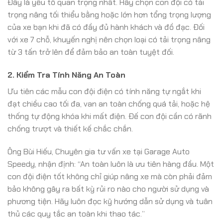
Đây là yếu tố quan trọng nhất. Hãy chọn con đội có tải
trọng nâng tối thiểu bằng hoặc lớn hơn tổng trọng lượng
của xe bạn khi đã có đầy đủ hành khách và đồ đạc. Đối
với xe 7 chỗ, khuyến nghị nên chọn loại có tải trọng nâng
từ 3 tấn trở lên để đảm bảo an toàn tuyệt đối.
2. Kiểm Tra Tính Năng An Toàn
Ưu tiên các mẫu con đội điện có tính năng tự ngắt khi
đạt chiều cao tối đa, van an toàn chống quá tải, hoặc hệ
thống tự động khóa khi mất điện. Đế con đội cần có rãnh
chống trượt và thiết kế chắc chắn.
Ông Bùi Hiếu, Chuyên gia tư vấn xe tại Garage Auto
Speedy, nhận định: “An toàn luôn là ưu tiên hàng đầu. Một
con đội điện tốt không chỉ giúp nâng xe mà còn phải đảm
bảo không gây ra bất kỳ rủi ro nào cho người sử dụng và
phương tiện. Hãy luôn đọc kỹ hướng dẫn sử dụng và tuân
thủ các quy tắc an toàn khi thao tác.”