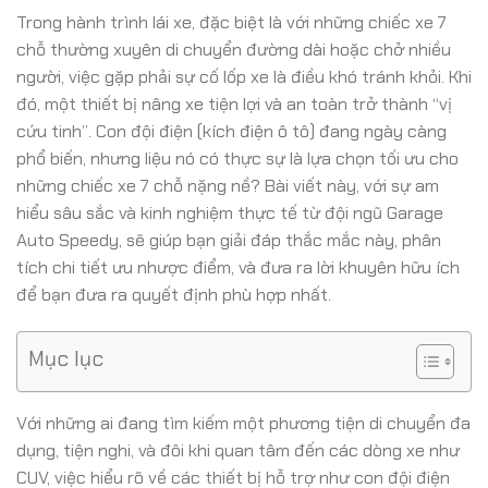
Trong hành trình lái xe, đặc biệt là với những chiếc xe 7
chỗ thường xuyên di chuyển đường dài hoặc chở nhiều
người, việc gặp phải sự cố lốp xe là điều khó tránh khỏi. Khi
đó, một thiết bị nâng xe tiện lợi và an toàn trở thành “vị
cứu tinh”. Con đội điện (kích điện ô tô) đang ngày càng
phổ biến, nhưng liệu nó có thực sự là lựa chọn tối ưu cho
những chiếc xe 7 chỗ nặng nề? Bài viết này, với sự am
hiểu sâu sắc và kinh nghiệm thực tế từ đội ngũ Garage
Auto Speedy, sẽ giúp bạn giải đáp thắc mắc này, phân
tích chi tiết ưu nhược điểm, và đưa ra lời khuyên hữu ích
để bạn đưa ra quyết định phù hợp nhất.
Mục lục
Với những ai đang tìm kiếm một phương tiện di chuyển đa
dụng, tiện nghi, và đôi khi quan tâm đến các dòng xe như
CUV, việc hiểu rõ về các thiết bị hỗ trợ như con đội điện