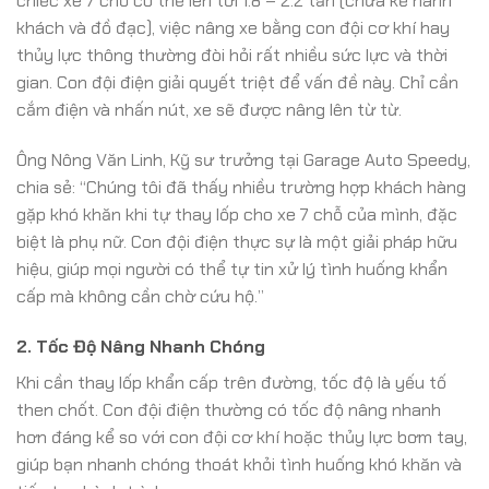
chiếc xe 7 chỗ có thể lên tới 1.8 – 2.2 tấn (chưa kể hành
khách và đồ đạc), việc nâng xe bằng con đội cơ khí hay
thủy lực thông thường đòi hỏi rất nhiều sức lực và thời
gian. Con đội điện giải quyết triệt để vấn đề này. Chỉ cần
cắm điện và nhấn nút, xe sẽ được nâng lên từ từ.
Ông Nông Văn Linh, Kỹ sư trưởng tại Garage Auto Speedy,
chia sẻ: “Chúng tôi đã thấy nhiều trường hợp khách hàng
gặp khó khăn khi tự thay lốp cho xe 7 chỗ của mình, đặc
biệt là phụ nữ. Con đội điện thực sự là một giải pháp hữu
hiệu, giúp mọi người có thể tự tin xử lý tình huống khẩn
cấp mà không cần chờ cứu hộ.”
2. Tốc Độ Nâng Nhanh Chóng
Khi cần thay lốp khẩn cấp trên đường, tốc độ là yếu tố
then chốt. Con đội điện thường có tốc độ nâng nhanh
hơn đáng kể so với con đội cơ khí hoặc thủy lực bơm tay,
giúp bạn nhanh chóng thoát khỏi tình huống khó khăn và