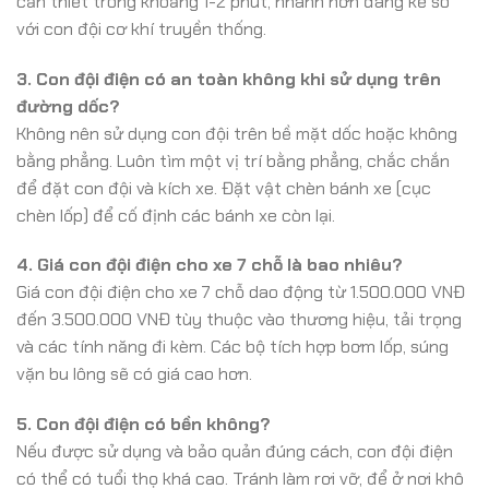
cần thiết trong khoảng 1-2 phút, nhanh hơn đáng kể so
với con đội cơ khí truyền thống.
3. Con đội điện có an toàn không khi sử dụng trên
đường dốc?
Không nên sử dụng con đội trên bề mặt dốc hoặc không
bằng phẳng. Luôn tìm một vị trí bằng phẳng, chắc chắn
để đặt con đội và kích xe. Đặt vật chèn bánh xe (cục
chèn lốp) để cố định các bánh xe còn lại.
4. Giá con đội điện cho xe 7 chỗ là bao nhiêu?
Giá con đội điện cho xe 7 chỗ dao động từ 1.500.000 VNĐ
đến 3.500.000 VNĐ tùy thuộc vào thương hiệu, tải trọng
và các tính năng đi kèm. Các bộ tích hợp bơm lốp, súng
vặn bu lông sẽ có giá cao hơn.
5. Con đội điện có bền không?
Nếu được sử dụng và bảo quản đúng cách, con đội điện
có thể có tuổi thọ khá cao. Tránh làm rơi vỡ, để ở nơi khô