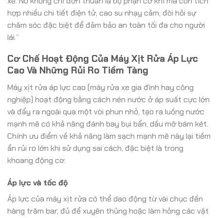
xe. Nó không chỉ đơn thuần là bộ phận cơ khí mà còn tích
hợp nhiều chi tiết điện tử, cao su nhạy cảm, đòi hỏi sự
chăm sóc đặc biệt để đảm bảo an toàn tối đa cho người
lái.”
Cơ Chế Hoạt Động Của Máy Xịt Rửa Áp Lực
Cao Và Những Rủi Ro Tiềm Tàng
Máy xịt rửa áp lực cao (máy rửa xe gia đình hay công
nghiệp) hoạt động bằng cách nén nước ở áp suất cực lớn
và đẩy ra ngoài qua một vòi phun nhỏ, tạo ra luồng nước
mạnh mẽ có khả năng đánh bay bụi bẩn, dầu mỡ bám két.
Chính ưu điểm về khả năng làm sạch mạnh mẽ này lại tiềm
ẩn rủi ro lớn khi sử dụng sai cách, đặc biệt là trong
khoang động cơ.
Áp lực và tốc độ
Áp lực của máy xịt rửa có thể dao động từ vài chục đến
hàng trăm bar, đủ để xuyên thủng hoặc làm hỏng các vật