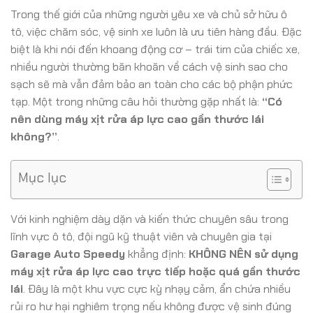
Trong thế giới của những người yêu xe và chủ sở hữu ô
tô, việc chăm sóc, vệ sinh xe luôn là ưu tiên hàng đầu. Đặc
biệt là khi nói đến khoang động cơ – trái tim của chiếc xe,
nhiều người thường băn khoăn về cách vệ sinh sao cho
sạch sẽ mà vẫn đảm bảo an toàn cho các bộ phận phức
tạp. Một trong những câu hỏi thường gặp nhất là:
“Có
nên dùng máy xịt rửa áp lực cao gần thước lái
không?”
.
Mục lục
Với kinh nghiệm dày dặn và kiến thức chuyên sâu trong
lĩnh vực ô tô, đội ngũ kỹ thuật viên và chuyên gia tại
Garage Auto Speedy
khẳng định:
KHÔNG NÊN sử dụng
máy xịt rửa áp lực cao trực tiếp hoặc quá gần thước
lái
. Đây là một khu vực cực kỳ nhạy cảm, ẩn chứa nhiều
rủi ro hư hại nghiêm trọng nếu không được vệ sinh đúng