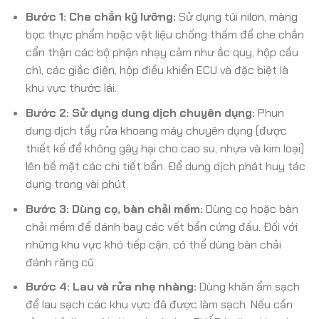
Bước 1: Che chắn kỹ lưỡng:
Sử dụng túi nilon, màng
bọc thực phẩm hoặc vật liệu chống thấm để che chắn
cẩn thận các bộ phận nhạy cảm như ắc quy, hộp cầu
chì, các giắc điện, hộp điều khiển ECU và đặc biệt là
khu vực thước lái.
Bước 2: Sử dụng dung dịch chuyên dụng:
Phun
dung dịch tẩy rửa khoang máy chuyên dụng (được
thiết kế để không gây hại cho cao su, nhựa và kim loại)
lên bề mặt các chi tiết bẩn. Để dung dịch phát huy tác
dụng trong vài phút.
Bước 3: Dùng cọ, bàn chải mềm:
Dùng cọ hoặc bàn
chải mềm để đánh bay các vết bẩn cứng đầu. Đối với
những khu vực khó tiếp cận, có thể dùng bàn chải
đánh răng cũ.
Bước 4: Lau và rửa nhẹ nhàng:
Dùng khăn ẩm sạch
để lau sạch các khu vực đã được làm sạch. Nếu cần