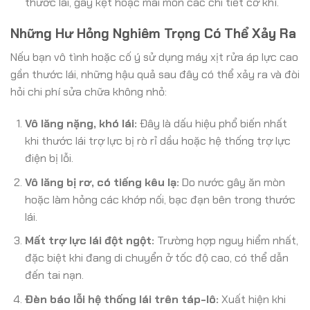
thước lái, gây kẹt hoặc mài mòn các chi tiết cơ khí.
Những Hư Hỏng Nghiêm Trọng Có Thể Xảy Ra
Nếu bạn vô tình hoặc cố ý sử dụng máy xịt rửa áp lực cao
gần thước lái, những hậu quả sau đây có thể xảy ra và đòi
hỏi chi phí sửa chữa không nhỏ:
Vô lăng nặng, khó lái:
Đây là dấu hiệu phổ biến nhất
khi thước lái trợ lực bị rò rỉ dầu hoặc hệ thống trợ lực
điện bị lỗi.
Vô lăng bị rơ, có tiếng kêu lạ:
Do nước gây ăn mòn
hoặc làm hỏng các khớp nối, bạc đạn bên trong thước
lái.
Mất trợ lực lái đột ngột:
Trường hợp nguy hiểm nhất,
đặc biệt khi đang di chuyển ở tốc độ cao, có thể dẫn
đến tai nạn.
Đèn báo lỗi hệ thống lái trên táp-lô:
Xuất hiện khi