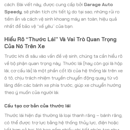
cách. Bài viết này, được cung cấp bởi
Garage Auto
Speedy
, sẽ phân tích chi tiết lý do tại sao, những rủi ro
tiềm ẩn và cách vệ sinh khoang máy an toàn, hiệu quả
nhất để bảo vệ “xế yêu” của bạn.
Hiểu Rõ “Thước Lái” Và Vai Trò Quan Trọng
Của Nó Trên Xe
Trước khi đi sâu vào vấn đề vệ sinh, chúng ta cần hiểu rõ
về bộ phận quan trọng này. Thước lái (hay còn gọi là hộp
lái, cơ cấu lái) là một phần cốt lõi của hệ thống lái trên xe
ô tô, chịu trách nhiệm truyền chuyển động quay từ vô
lăng đến các bánh xe phía trước, giúp xe chuyển hướng
theo ý muốn của người lái.
Cấu tạo cơ bản của thước lái
Thước lái hiện đại thường là loại thanh răng – bánh răng,
có thể được trợ lực bằng hệ thống thủy lực, điện hoặc
kết hợp cả hai. Nó bao gồm nhiều chi tiết phức tạp như