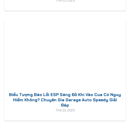
Th9 23, 2025
Biểu Tượng Báo Lỗi ESP Sáng Đỏ Khi Vào Cua Có Nguy
Hiểm Không? Chuyên Gia Garage Auto Speedy Giải
Đáp
Th9 23, 2025