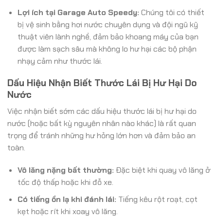
Lợi ích tại Garage Auto Speedy:
Chúng tôi có thiết
bị vệ sinh bằng hơi nước chuyên dụng và đội ngũ kỹ
thuật viên lành nghề, đảm bảo khoang máy của bạn
được làm sạch sâu mà không lo hư hại các bộ phận
nhạy cảm như thước lái.
Dấu Hiệu Nhận Biết Thước Lái Bị Hư Hại Do
Nước
Việc nhận biết sớm các dấu hiệu thước lái bị hư hại do
nước (hoặc bất kỳ nguyên nhân nào khác) là rất quan
trọng để tránh những hư hỏng lớn hơn và đảm bảo an
toàn.
Vô lăng nặng bất thường:
Đặc biệt khi quay vô lăng ở
tốc độ thấp hoặc khi đỗ xe.
Có tiếng ồn lạ khi đánh lái:
Tiếng kêu rột roạt, cọt
kẹt hoặc rít khi xoay vô lăng.