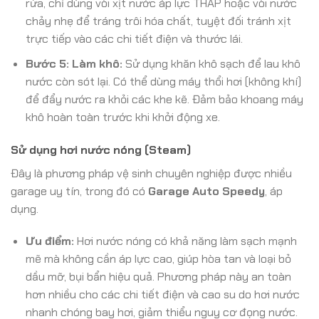
rửa, chỉ dùng vòi xịt nước áp lực THẤP hoặc vòi nước
chảy nhẹ để tráng trôi hóa chất, tuyệt đối tránh xịt
trực tiếp vào các chi tiết điện và thước lái.
Bước 5: Làm khô:
Sử dụng khăn khô sạch để lau khô
nước còn sót lại. Có thể dùng máy thổi hơi (không khí)
để đẩy nước ra khỏi các khe kẽ. Đảm bảo khoang máy
khô hoàn toàn trước khi khởi động xe.
Sử dụng hơi nước nóng (Steam)
Đây là phương pháp vệ sinh chuyên nghiệp được nhiều
garage uy tín, trong đó có
Garage Auto Speedy
, áp
dụng.
Ưu điểm:
Hơi nước nóng có khả năng làm sạch mạnh
mẽ mà không cần áp lực cao, giúp hòa tan và loại bỏ
dầu mỡ, bụi bẩn hiệu quả. Phương pháp này an toàn
hơn nhiều cho các chi tiết điện và cao su do hơi nước
nhanh chóng bay hơi, giảm thiểu nguy cơ đọng nước.