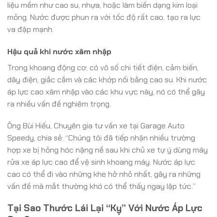
liệu mềm như cao su, nhựa, hoặc làm biến dạng kim loại
mỏng. Nước được phun ra với tốc độ rất cao, tạo ra lực
va đập mạnh.
Hậu quả khi nước xâm nhập
Trong khoang động cơ, có vô số chi tiết điện, cảm biến,
dây điện, giắc cắm và các khớp nối bằng cao su. Khi nước
áp lực cao xâm nhập vào các khu vực này, nó có thể gây
ra nhiều vấn đề nghiêm trọng.
Ông Bùi Hiếu, Chuyên gia tư vấn xe tại Garage Auto
Speedy, chia sẻ: “Chúng tôi đã tiếp nhận nhiều trường
hợp xe bị hỏng hóc nặng nề sau khi chủ xe tự ý dùng máy
rửa xe áp lực cao để vệ sinh khoang máy. Nước áp lực
cao có thể đi vào những khe hở nhỏ nhất, gây ra những
vấn đề mà mắt thường khó có thể thấy ngay lập tức.”
Tại Sao Thước Lái Lại “Kỵ” Với Nước Áp Lực