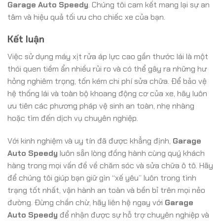
Garage Auto Speedy
. Chúng tôi cam kết mang lại sự an
tâm và hiệu quả tối ưu cho chiếc xe của bạn.
Kết luận
Việc sử dụng máy xịt rửa áp lực cao gần thước lái là một
thói quen tiềm ẩn nhiều rủi ro và có thể gây ra những hư
hỏng nghiêm trọng, tốn kém chi phí sửa chữa. Để bảo vệ
hệ thống lái và toàn bộ khoang động cơ của xe, hãy luôn
ưu tiên các phương pháp vệ sinh an toàn, nhẹ nhàng
hoặc tìm đến dịch vụ chuyên nghiệp.
Với kinh nghiệm và uy tín đã được khẳng định,
Garage
Auto Speedy
luôn sẵn lòng đồng hành cùng quý khách
hàng trong mọi vấn đề về chăm sóc và sửa chữa ô tô. Hãy
để chúng tôi giúp bạn giữ gìn “xế yêu” luôn trong tình
trạng tốt nhất, vận hành an toàn và bền bỉ trên mọi nẻo
đường. Đừng chần chừ, hãy liên hệ ngay với
Garage
Auto Speedy
để nhận được sự hỗ trợ chuyên nghiệp và