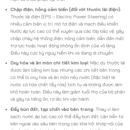
Chập điện, hỏng cảm biến (đối với thước lái điện):
Thước lái điện (EPS – Electric Power Steering) có
nhiều cảm biến vị trí, mô tơ điện và mạch điều khiển.
Nước áp lực cao có thể xuyên qua các lớp bảo vệ, gây
chập cháy hệ thống điện, hỏng cảm biến, dẫn đến mất
trợ lực hoặc hoạt động không ổn định của vô lăng.
Điều này cực kỳ nguy hiểm khi xe đang di chuyển.
Oxy hóa và ăn mòn chi tiết kim loại:
Mặc dù thước lái
được làm bằng kim loại, nhưng các chi tiết bên trong
có thể bị oxy hóa và ăn mòn nếu nước (đặc biệt là
nước có hóa chất tẩy rửa) tích tụ và không được làm
khô hoàn toàn. Điều này làm giảm tuổi thọ của bộ phận
và gây ra tiếng ồn, rơ lắc khi vận hành.
Đẩy bùn đất, tạp chất vào bên trong:
Thay vì làm
sạch, nước áp lực cao có thể đẩy bùn đất, cặn bẩn từ
bên ngoài vào sâu bên trong các khe hở, khớp nối của