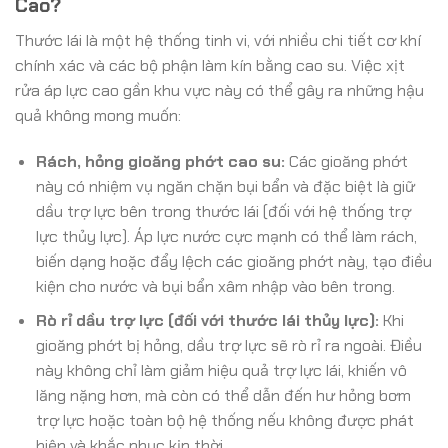
Cao?
Thước lái là một hệ thống tinh vi, với nhiều chi tiết cơ khí
chính xác và các bộ phận làm kín bằng cao su. Việc xịt
rửa áp lực cao gần khu vực này có thể gây ra những hậu
quả không mong muốn:
Rách, hỏng gioăng phớt cao su:
Các gioăng phớt
này có nhiệm vụ ngăn chặn bụi bẩn và đặc biệt là giữ
dầu trợ lực bên trong thước lái (đối với hệ thống trợ
lực thủy lực). Áp lực nước cực mạnh có thể làm rách,
biến dạng hoặc đẩy lệch các gioăng phớt này, tạo điều
kiện cho nước và bụi bẩn xâm nhập vào bên trong.
Rò rỉ dầu trợ lực (đối với thước lái thủy lực):
Khi
gioăng phớt bị hỏng, dầu trợ lực sẽ rò rỉ ra ngoài. Điều
này không chỉ làm giảm hiệu quả trợ lực lái, khiến vô
lăng nặng hơn, mà còn có thể dẫn đến hư hỏng bơm
trợ lực hoặc toàn bộ hệ thống nếu không được phát
hiện và khắc phục kịp thời.