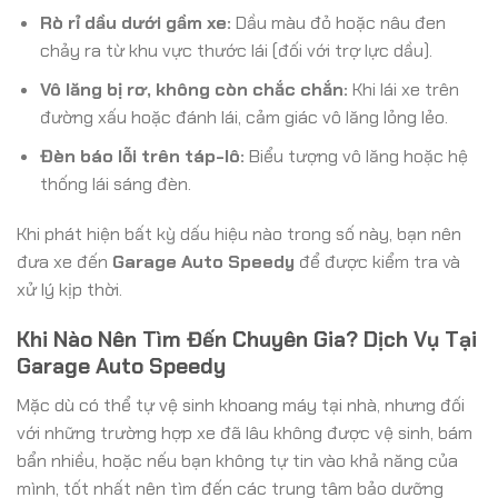
Rò rỉ dầu dưới gầm xe:
Dầu màu đỏ hoặc nâu đen
chảy ra từ khu vực thước lái (đối với trợ lực dầu).
Vô lăng bị rơ, không còn chắc chắn:
Khi lái xe trên
đường xấu hoặc đánh lái, cảm giác vô lăng lỏng lẻo.
Đèn báo lỗi trên táp-lô:
Biểu tượng vô lăng hoặc hệ
thống lái sáng đèn.
Khi phát hiện bất kỳ dấu hiệu nào trong số này, bạn nên
đưa xe đến
Garage Auto Speedy
để được kiểm tra và
xử lý kịp thời.
Khi Nào Nên Tìm Đến Chuyên Gia? Dịch Vụ Tại
Garage Auto Speedy
Mặc dù có thể tự vệ sinh khoang máy tại nhà, nhưng đối
với những trường hợp xe đã lâu không được vệ sinh, bám
bẩn nhiều, hoặc nếu bạn không tự tin vào khả năng của
mình, tốt nhất nên tìm đến các trung tâm bảo dưỡng