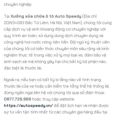
chuyên nghiệp.
Tại
Xưởng sửa chữa ô tô Auto Speedy
(Địa chỉ:
2QW3+G93 Bắc Từ Liêm, Hà Nội, Việt Nam), chúng tôi cung
cấp dịch vụ vệ sinh khoang động cơ chuyên nghiệp với
quy trình an toàn, sử dụng dung dịch chuyên dụng và
công nghệ hơi nước nóng tiên tiến. Đội ngũ kỹ thuật viên
của chúng tôi có kiến thức chuyên môn sâu rộng và kinh
nghiệm thực tế trong việc xử lý mọi loại xe, đảm bảo vệ
sinh sạch sẽ mà không gây hại cho bất kỳ bộ phận nào,
đặc biệt là thước lái.
Ngoài ra, nếu bạn có bất kỳ lo lắng nào về tình trạng
thước lái của xe hoặc cần kiểm tra tổng thể hệ thống lái,
đừng ngần ngại liên hệ với chúng tôi qua số điện thoại:
0877.726.969
hoặc truy cập website:
https://autospeedy.vn/
để đặt lịch hẹn và nhận được
sự tư vấn tận tình nhất từ các chuyên gia hàng đầu tại