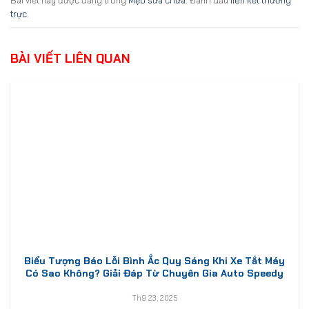
Bài viết này được đăng trong
Mẹo sửa chữa
. Đánh dấu
liên kết thường
trực
.
BÀI VIẾT LIÊN QUAN
Biểu Tượng Báo Lỗi Bình Ắc Quy Sáng Khi Xe Tắt Máy
Có Sao Không? Giải Đáp Từ Chuyên Gia Auto Speedy
Th9 23, 2025