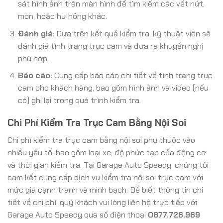
sát hình ảnh trên màn hình để tìm kiếm các vết nứt,
mòn, hoặc hư hỏng khác.
Đánh giá:
Dựa trên kết quả kiểm tra, kỹ thuật viên sẽ
đánh giá tình trạng trục cam và đưa ra khuyến nghị
phù hợp.
Báo cáo:
Cung cấp báo cáo chi tiết về tình trạng trục
cam cho khách hàng, bao gồm hình ảnh và video (nếu
có) ghi lại trong quá trình kiểm tra.
Chi Phí Kiểm Tra Trục Cam Bằng Nội Soi
Chi phí kiểm tra trục cam bằng nội soi phụ thuộc vào
nhiều yếu tố, bao gồm loại xe, độ phức tạp của động cơ
và thời gian kiểm tra. Tại Garage Auto Speedy, chúng tôi
cam kết cung cấp dịch vụ kiểm tra nội soi trục cam với
mức giá cạnh tranh và minh bạch. Để biết thông tin chi
tiết về chi phí, quý khách vui lòng liên hệ trực tiếp với
Garage Auto Speedy qua số điện thoại
0877.726.969