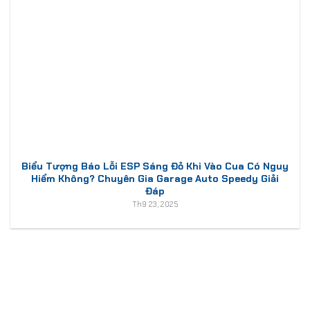
Biểu Tượng Báo Lỗi ESP Sáng Đỏ Khi Vào Cua Có Nguy
Hiểm Không? Chuyên Gia Garage Auto Speedy Giải
Đáp
Th9 23, 2025