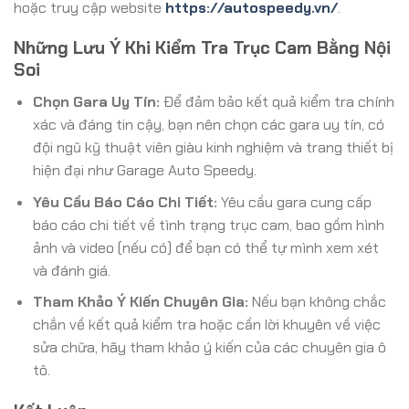
hoặc truy cập website
https://autospeedy.vn/
.
Những Lưu Ý Khi Kiểm Tra Trục Cam Bằng Nội
Soi
Chọn Gara Uy Tín:
Để đảm bảo kết quả kiểm tra chính
xác và đáng tin cậy, bạn nên chọn các gara uy tín, có
đội ngũ kỹ thuật viên giàu kinh nghiệm và trang thiết bị
hiện đại như Garage Auto Speedy.
Yêu Cầu Báo Cáo Chi Tiết:
Yêu cầu gara cung cấp
báo cáo chi tiết về tình trạng trục cam, bao gồm hình
ảnh và video (nếu có) để bạn có thể tự mình xem xét
và đánh giá.
Tham Khảo Ý Kiến Chuyên Gia:
Nếu bạn không chắc
chắn về kết quả kiểm tra hoặc cần lời khuyên về việc
sửa chữa, hãy tham khảo ý kiến của các chuyên gia ô
tô.