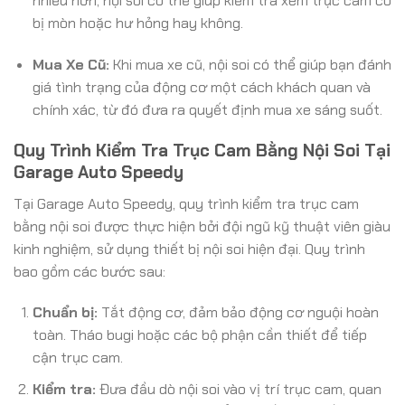
nhiều hơn, nội soi có thể giúp kiểm tra xem trục cam có
bị mòn hoặc hư hỏng hay không.
Mua Xe Cũ:
Khi mua xe cũ, nội soi có thể giúp bạn đánh
giá tình trạng của động cơ một cách khách quan và
chính xác, từ đó đưa ra quyết định mua xe sáng suốt.
Quy Trình Kiểm Tra Trục Cam Bằng Nội Soi Tại
Garage Auto Speedy
Tại Garage Auto Speedy, quy trình kiểm tra trục cam
bằng nội soi được thực hiện bởi đội ngũ kỹ thuật viên giàu
kinh nghiệm, sử dụng thiết bị nội soi hiện đại. Quy trình
bao gồm các bước sau:
Chuẩn bị:
Tắt động cơ, đảm bảo động cơ nguội hoàn
toàn. Tháo bugi hoặc các bộ phận cần thiết để tiếp
cận trục cam.
Kiểm tra:
Đưa đầu dò nội soi vào vị trí trục cam, quan