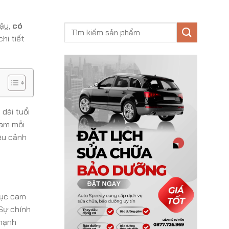
Vậy,
có
hi tiết
dài tuổi
cam mỗi
ệu cảnh
rục cam
 Sự chính
 mạnh