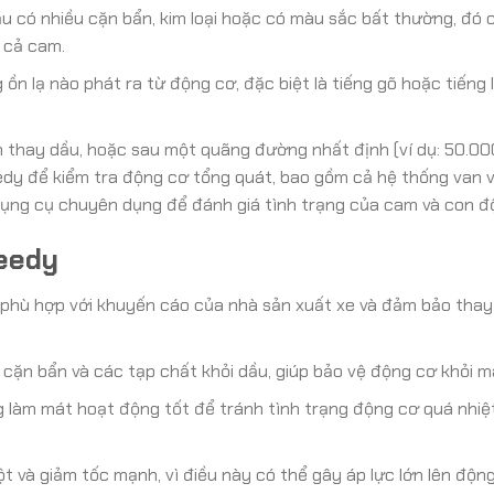
ầu có nhiều cặn bẩn, kim loại hoặc có màu sắc bất thường, đó c
 cả cam.
 ồn lạ nào phát ra từ động cơ, đặc biệt là tiếng gõ hoặc tiếng 
 thay dầu, hoặc sau một quãng đường nhất định (ví dụ: 50.00
dy để kiểm tra động cơ tổng quát, bao gồm cả hệ thống van 
dụng cụ chuyên dụng để đánh giá tình trạng của cam và con độ
eedy
 phù hợp với khuyến cáo của nhà sản xuất xe và đảm bảo thay
 cặn bẩn và các tạp chất khỏi dầu, giúp bảo vệ động cơ khỏi m
làm mát hoạt động tốt để tránh tình trạng động cơ quá nhiệt
 và giảm tốc mạnh, vì điều này có thể gây áp lực lớn lên độn