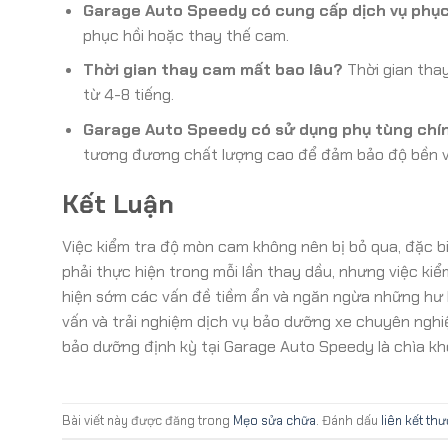
Garage Auto Speedy có cung cấp dịch vụ phụ
phục hồi hoặc thay thế cam.
Thời gian thay cam mất bao lâu?
Thời gian tha
từ 4-8 tiếng.
Garage Auto Speedy có sử dụng phụ tùng chí
tương đương chất lượng cao để đảm bảo độ bền v
Kết Luận
Việc kiểm tra độ mòn cam không nên bị bỏ qua, đặc b
phải thực hiện trong mỗi lần thay dầu, nhưng việc ki
hiện sớm các vấn đề tiềm ẩn và ngăn ngừa những hư
vấn và trải nghiệm dịch vụ bảo dưỡng xe chuyên nghiệ
bảo dưỡng định kỳ tại Garage Auto Speedy là chìa kh
Bài viết này được đăng trong
Mẹo sửa chữa
. Đánh dấu
liên kết th