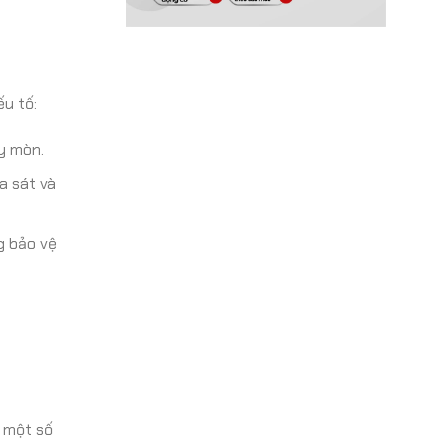
ếu tố:
ây mòn.
a sát và
g bảo vệ
 một số