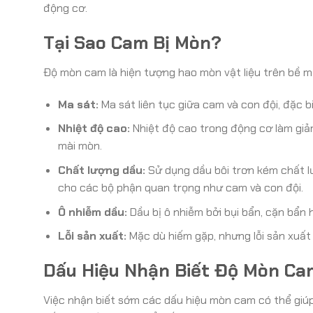
động cơ.
Tại Sao Cam Bị Mòn?
Độ mòn cam là hiện tượng hao mòn vật liệu trên bề mặ
Ma sát:
Ma sát liên tục giữa cam và con đội, đặc b
Nhiệt độ cao:
Nhiệt độ cao trong động cơ làm giảm
mài mòn.
Chất lượng dầu:
Sử dụng dầu bôi trơn kém chất l
cho các bộ phận quan trọng như cam và con đội.
Ô nhiễm dầu:
Dầu bị ô nhiễm bởi bụi bẩn, cặn bẩn 
Lỗi sản xuất:
Mặc dù hiếm gặp, nhưng lỗi sản xuấ
Dấu Hiệu Nhận Biết Độ Mòn Ca
Việc nhận biết sớm các dấu hiệu mòn cam có thể giú