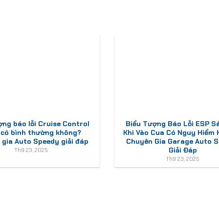
ợng báo lỗi Cruise Control
Biểu Tượng Báo Lỗi ESP S
 có bình thường không?
Khi Vào Cua Có Nguy Hiểm
gia Auto Speedy giải đáp
Chuyên Gia Garage Auto 
Giải Đáp
Th9 23, 2025
Th9 23, 2025