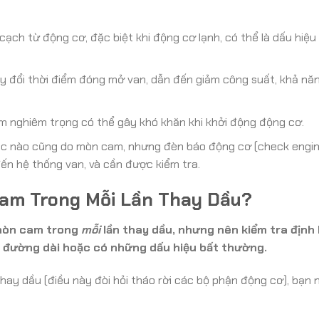
cạch từ động cơ, đặc biệt khi động cơ lạnh, có thể là dấu hiệu
 đổi thời điểm đóng mở van, dẫn đến giảm công suất, khả nă
 nghiêm trọng có thể gây khó khăn khi khởi động động cơ.
úc nào cũng do mòn cam, nhưng đèn báo động cơ (check engin
đến hệ thống van, và cần được kiểm tra.
Cam Trong Mỗi Lần Thay Dầu?
ộ mòn cam trong
mỗi
lần thay dầu, nhưng nên kiểm tra định 
 đường dài hoặc có những dấu hiệu bất thường.
thay dầu (điều này đòi hỏi tháo rời các bộ phận động cơ), bạn