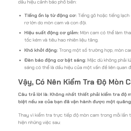
dấu hiệu cảnh báo phổ biến:
Tiếng ồn lạ từ động cơ:
Tiếng gõ hoặc tiếng lạch 
rơ lớn do mòn cam và con đội.
Hiệu suất động cơ giảm:
Mòn cam có thể làm thay
tốc kém và tiêu hao nhiên liệu tăng.
Khó khởi động:
Trong một số trường hợp, mòn cam
Đèn báo động cơ bật sáng:
Mặc dù không phải l
sáng có thể là dấu hiệu của một vấn đề liên quan 
Vậy, Có Nên Kiểm Tra Độ Mòn 
Câu trả lời là: Không nhất thiết phải kiểm tra đ
biệt nếu xe của bạn đã vận hành được một quãng
Thay vì kiểm tra trực tiếp độ mòn cam trong mỗi lần 
hiện những việc sau: