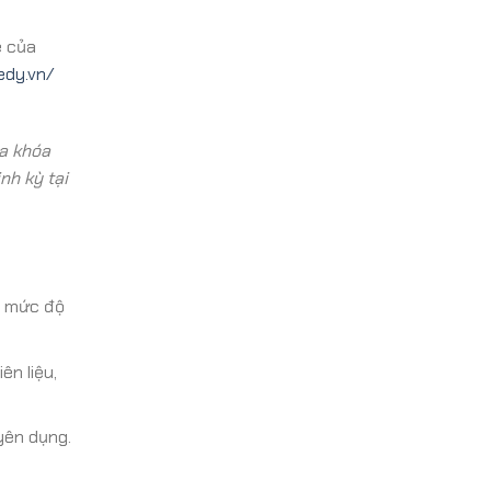
e của
edy.vn/
a khóa
nh kỳ tại
và mức độ
n liệu,
yên dụng.