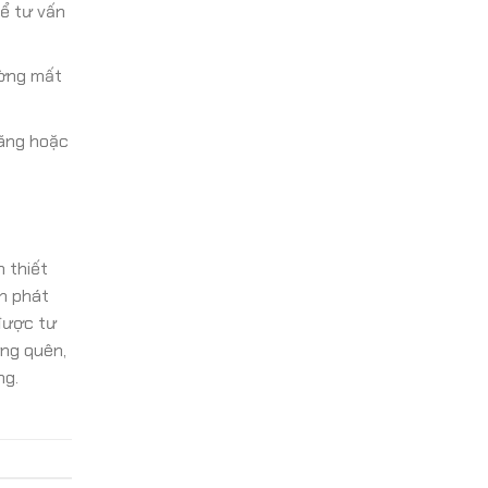
ể tư vấn
ường mất
hãng hoặc
 thiết
ạn phát
được tư
ừng quên,
ng.