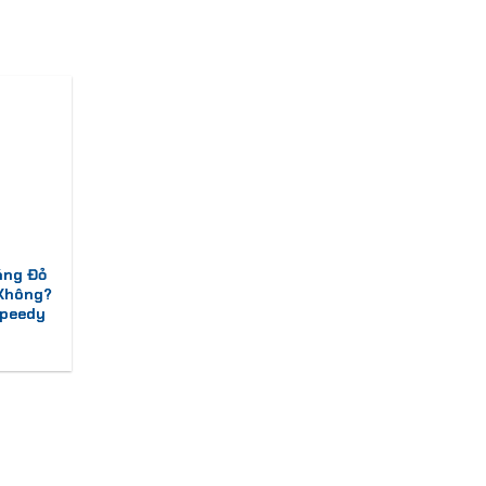
áng Đỏ
 Không?
Speedy