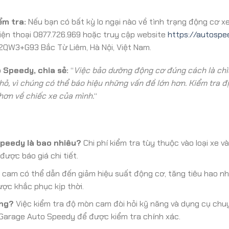
ểm tra:
Nếu bạn có bất kỳ lo ngại nào về tình trạng động cơ x
iện thoại 0877.726.969 hoặc truy cập website
https://autospe
à 2QW3+G93 Bắc Từ Liêm, Hà Nội, Việt Nam.
 Speedy, chia sẻ:
“
Việc bảo dưỡng động cơ đúng cách là chì
hỏ, vì chúng có thể báo hiệu những vấn đề lớn hơn. Kiểm tra đị
hơn về chiếc xe của mình.
“
Speedy là bao nhiêu?
Chi phí kiểm tra tùy thuộc vào loại xe 
 được báo giá chi tiết.
cam có thể dẫn đến giảm hiệu suất động cơ, tăng tiêu hao nhiê
ợc khắc phục kịp thời.
ông?
Việc kiểm tra độ mòn cam đòi hỏi kỹ năng và dụng cụ chu
 Garage Auto Speedy để được kiểm tra chính xác.