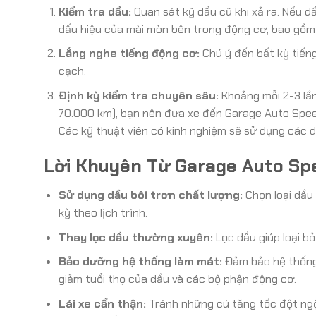
Kiểm tra dầu:
Quan sát kỹ dầu cũ khi xả ra. Nếu d
dấu hiệu của mài mòn bên trong động cơ, bao gồm
Lắng nghe tiếng động cơ:
Chú ý đến bất kỳ tiếng
cạch.
Định kỳ kiểm tra chuyên sâu:
Khoảng mỗi 2-3 lần
70.000 km), bạn nên đưa xe đến Garage Auto Spee
Các kỹ thuật viên có kinh nghiệm sẽ sử dụng các 
Lời Khuyên Từ Garage Auto Sp
Sử dụng dầu bôi trơn chất lượng:
Chọn loại dầu
kỳ theo lịch trình.
Thay lọc dầu thường xuyên:
Lọc dầu giúp loại bỏ
Bảo dưỡng hệ thống làm mát:
Đảm bảo hệ thống 
giảm tuổi thọ của dầu và các bộ phận động cơ.
Lái xe cẩn thận:
Tránh những cú tăng tốc đột ngột