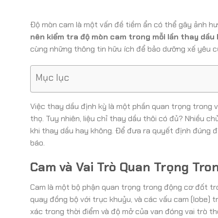
Độ mòn cam là một vấn đề tiềm ẩn có thể gây ảnh hưở
nên kiểm tra độ mòn cam trong mỗi lần thay dầu
cùng những thông tin hữu ích để bảo dưỡng xế yêu c
Mục lục
Việc thay dầu định kỳ là một phần quan trọng trong v
thọ. Tuy nhiên, liệu chỉ thay dầu thôi có đủ? Nhiều c
khi thay dầu hay không. Để đưa ra quyết định đúng 
báo.
Cam và Vai Trò Quan Trọng Tro
Cam là một bộ phận quan trọng trong động cơ đốt tro
quay đồng bộ với trục khuỷu, và các vấu cam (lobe) t
xác trong thời điểm và độ mở của van đóng vai trò t