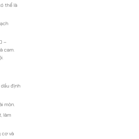
ó thể là
lạch
0 –
và cam.
i.
 dầu định
ài mòn.
, làm
g cơ và