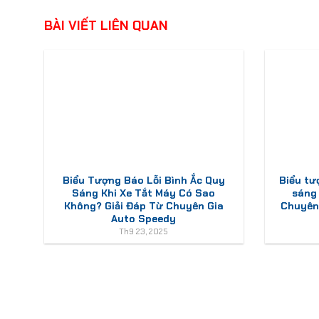
BÀI VIẾT LIÊN QUAN
Biểu Tượng Báo Lỗi Bình Ắc Quy
Biểu tư
Sáng Khi Xe Tắt Máy Có Sao
sáng
Không? Giải Đáp Từ Chuyên Gia
Chuyên 
Auto Speedy
Th9 23, 2025