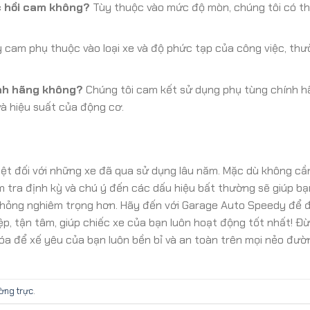
c hồi cam không?
Tùy thuộc vào mức độ mòn, chúng tôi có th
y cam phụ thuộc vào loại xe và độ phức tạp của công việc, th
nh hãng không?
Chúng tôi cam kết sử dụng phụ tùng chính 
à hiệu suất của động cơ.
iệt đối với những xe đã qua sử dụng lâu năm. Mặc dù không cần
ểm tra định kỳ và chú ý đến các dấu hiệu bất thường sẽ giúp b
 hỏng nghiêm trọng hơn. Hãy đến với Garage Auto Speedy để 
p, tận tâm, giúp chiếc xe của bạn luôn hoạt động tốt nhất! Đ
óa để xế yêu của bạn luôn bền bỉ và an toàn trên mọi nẻo đườ
ường trực
.