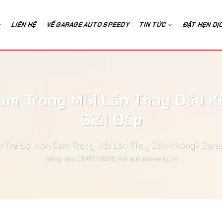
LIÊN HỆ
VỀ GARAGE AUTO SPEEDY
TIN TỨC
ĐẶT HẸN DỊ
am Trong Mỗi Lần Thay Dầu 
Giải Đáp
 Tra Độ Mòn Cam Trong Mỗi Lần Thay Dầu Không? Gara
Đăng vào
31/07/2025
bởi
autospeedy_vn