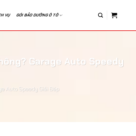
CH VỤ
GÓI BẢO DƯỠNG Ô TÔ
Không? Garage Auto Speedy
ge Auto Speedy Giải Đáp