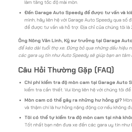
làm tăng tốc độ mài mòn.
Đến Garage Auto Speedy để được tư vấn và ki
mình, hãy liên hệ với Garage Auto Speedy qua số đ
để được tư vấn và hỗ trợ. Địa chỉ của chúng tôi l
Ông Nông Văn Linh, Kỹ sư trưởng tại Garage Auto
để kéo dài tuổi thọ xe. Đừng bỏ qua những dấu hiệu n
các gara uy tín như Auto Speedy sẽ giúp bạn an tâm 
Câu Hỏi Thường Gặp (FAQ)
Chi phí kiểm tra độ mòn cam tại Garage Auto 
kiểm tra cần thiết. Vui lòng liên hệ với chúng tôi để
Mòn cam có thể gây ra những hư hỏng gì?
Mòn 
và thậm chí là hư hỏng nặng động cơ nếu không đư
Tôi có thể tự kiểm tra độ mòn cam tại nhà kh
Tốt nhất bạn nên đưa xe đến các gara uy tín như