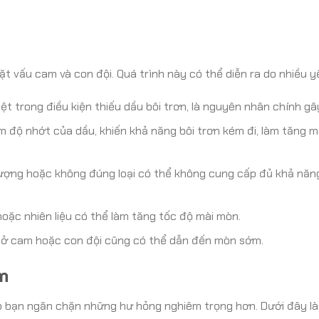
t vấu cam và con đội. Quá trình này có thể diễn ra do nhiều y
iệt trong điều kiện thiếu dầu bôi trơn, là nguyên nhân chính g
 độ nhớt của dầu, khiến khả năng bôi trơn kém đi, làm tăng m
ượng hoặc không đúng loại có thể không cung cấp đủ khả năn
hoặc nhiên liệu có thể làm tăng tốc độ mài mòn.
t ở cam hoặc con đội cũng có thể dẫn đến mòn sớm.
m
p bạn ngăn chặn những hư hỏng nghiêm trọng hơn. Dưới đây là