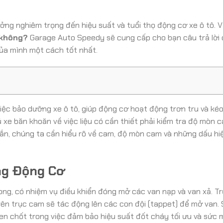
ng nghiêm trọng đến hiệu suất và tuổi thọ động cơ xe ô tô. 
 không?
Garage Auto Speedy sẽ cung cấp cho bạn câu trả lời c
ủa mình một cách tốt nhất.
iệc bảo dưỡng xe ô tô, giúp động cơ hoạt động trơn tru và kéo 
hủ xe băn khoăn về việc liệu có cần thiết phải kiểm tra độ mòn 
đắn, chúng ta cần hiểu rõ về cam, độ mòn cam và những dấu hi
ng Động Cơ
ng, có nhiệm vụ điều khiển đóng mở các van nạp và van xả. T
rên trục cam sẽ tác động lên các con đội (tappet) để mở van.
hen chốt trong việc đảm bảo hiệu suất đốt cháy tối ưu và sức