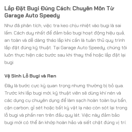
Lắp Đặt Bugi Đúng Cách: Chuyên Môn Từ
Garage Auto Speedy
Như đã phân tích, việc tra keo chịu nhiệt vào bugi là sai
lầm. Cách duy nhất để đảm bảo bugi hoạt động hiệu quả,
an toàn và dễ dàng tháo lắp khi cần là tuân thủ quy trình
lắp đặt đúng kỹ thuật. Tại Garage Auto Speedy, chúng tôi
luôn thực hiện các bước sau khi thay thế hoặc lắp đặt lại
bugi:
Vệ Sinh Lỗ Bugi và Ren
Đây là bước cực kỳ quan trọng nhưng thường bị bỏ qua.
Trước khi lắp bugi mới, kỹ thuật viên sẽ dùng khí nén và
các dụng cụ chuyên dụng để làm sạch hoàn toàn bụi bẩn,
cặn carbon, gỉ sét hoặc bất kỳ vật lạ nào còn sót lại trong
lỗ bugi và phần ren trên đầu quy lát. Việc này đảm bảo
bugi mới có thể ăn khớp hoàn hảo và siết chặt đúng vị trí.