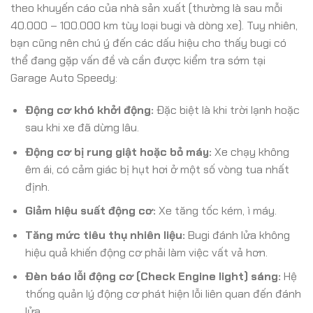
theo khuyến cáo của nhà sản xuất (thường là sau mỗi
40.000 – 100.000 km tùy loại bugi và dòng xe). Tuy nhiên,
bạn cũng nên chú ý đến các dấu hiệu cho thấy bugi có
thể đang gặp vấn đề và cần được kiểm tra sớm tại
Garage Auto Speedy:
Động cơ khó khởi động:
Đặc biệt là khi trời lạnh hoặc
sau khi xe đã dừng lâu.
Động cơ bị rung giật hoặc bỏ máy:
Xe chạy không
êm ái, có cảm giác bị hụt hơi ở một số vòng tua nhất
định.
Giảm hiệu suất động cơ:
Xe tăng tốc kém, ì máy.
Tăng mức tiêu thụ nhiên liệu:
Bugi đánh lửa không
hiệu quả khiến động cơ phải làm việc vất vả hơn.
Đèn báo lỗi động cơ (Check Engine light) sáng:
Hệ
thống quản lý động cơ phát hiện lỗi liên quan đến đánh
lửa.