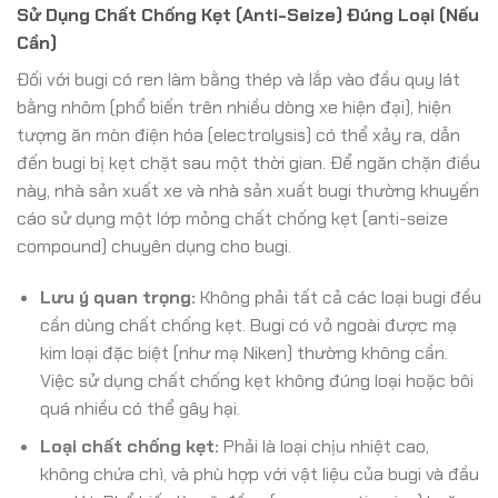
Sử Dụng Chất Chống Kẹt (Anti-Seize) Đúng Loại (Nếu
Cần)
Đối với bugi có ren làm bằng thép và lắp vào đầu quy lát
bằng nhôm (phổ biến trên nhiều dòng xe hiện đại), hiện
tượng ăn mòn điện hóa (electrolysis) có thể xảy ra, dẫn
đến bugi bị kẹt chặt sau một thời gian. Để ngăn chặn điều
này, nhà sản xuất xe và nhà sản xuất bugi thường khuyến
cáo sử dụng một lớp mỏng chất chống kẹt (anti-seize
compound) chuyên dụng cho bugi.
Lưu ý quan trọng:
Không phải tất cả các loại bugi đều
cần dùng chất chống kẹt. Bugi có vỏ ngoài được mạ
kim loại đặc biệt (như mạ Niken) thường không cần.
Việc sử dụng chất chống kẹt không đúng loại hoặc bôi
quá nhiều có thể gây hại.
Loại chất chống kẹt:
Phải là loại chịu nhiệt cao,
không chứa chì, và phù hợp với vật liệu của bugi và đầu