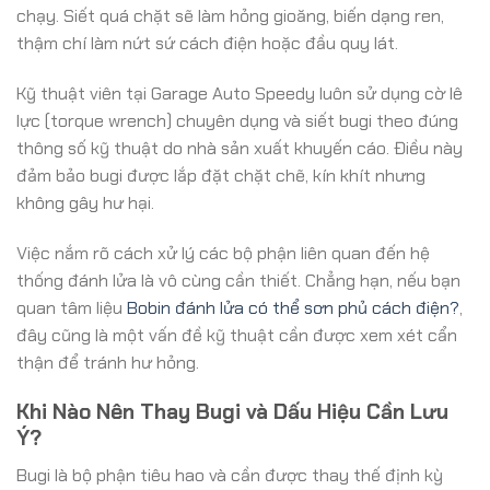
chạy. Siết quá chặt sẽ làm hỏng gioăng, biến dạng ren,
thậm chí làm nứt sứ cách điện hoặc đầu quy lát.
Kỹ thuật viên tại Garage Auto Speedy luôn sử dụng cờ lê
lực (torque wrench) chuyên dụng và siết bugi theo đúng
thông số kỹ thuật do nhà sản xuất khuyến cáo. Điều này
đảm bảo bugi được lắp đặt chặt chẽ, kín khít nhưng
không gây hư hại.
Việc nắm rõ cách xử lý các bộ phận liên quan đến hệ
thống đánh lửa là vô cùng cần thiết. Chẳng hạn, nếu bạn
quan tâm liệu
Bobin đánh lửa có thể sơn phủ cách điện?
,
đây cũng là một vấn đề kỹ thuật cần được xem xét cẩn
thận để tránh hư hỏng.
Khi Nào Nên Thay Bugi và Dấu Hiệu Cần Lưu
Ý?
Bugi là bộ phận tiêu hao và cần được thay thế định kỳ