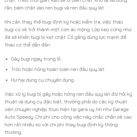
chặt. Theo thời gian, keo sẽ bị biến chất, khô lại và đóng
rắn, bám chặt vào ren bugi và ren đầu quy lát.
Khi cần thay thế bugi định kỳ hoặc kiểm tra, việc tháo
bugi cũ sẽ trở thành một cơn ác mộng. Lớp keo cứng như
đá sẽ khiến bugi bị kẹt chặt. Cố gắng dùng lực mạnh để
tháo có thể dẫn đến:
Gãy bugi ngay trong lỗ.
Tróc hoặc hỏng hoàn toàn ren đầu quy lát.
Hư hại dụng cụ chuyên dụng.
Việc xử lý bugi bị gãy hoặc hỏng ren đầu quy lát đòi hỏi kỹ
thuật và dụng cụ đặc biệt, thường phải do các kỹ thuật
viên chuyên nghiệp thực hiện tại gara uy tín như Garage
Auto Speedy. Chi phí cho công việc này chắc chắn sẽ cao
hơn rất nhiều so với chi phí thay bugi định kỳ thông
thường.