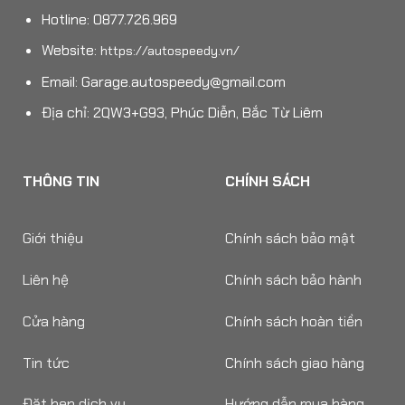
Hotline: 0877.726.969
Website:
https://autospeedy.vn/
Email:
Garage.autospeedy@gmail.com
Địa chỉ: 2QW3+G93, Phúc Diễn, Bắc Từ Liêm
THÔNG TIN
CHÍNH SÁCH
Giới thiệu
Chính sách bảo mật
Liên hệ
Chính sách bảo hành
Cửa hàng
Chính sách hoàn tiền
Tin tức
Chính sách giao hàng
Đặt hẹn dịch vụ
Hướng dẫn mua hàng