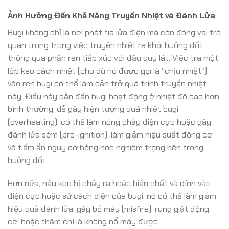
Ảnh Hưởng Đến Khả Năng Truyền Nhiệt và Đánh Lửa
Bugi không chỉ là nơi phát tia lửa điện mà còn đóng vai trò
quan trọng trong việc truyền nhiệt ra khỏi buồng đốt
thông qua phần ren tiếp xúc với đầu quy lát. Việc tra một
lớp keo cách nhiệt (cho dù nó được gọi là “chịu nhiệt”)
vào ren bugi có thể làm cản trở quá trình truyền nhiệt
này. Điều này dẫn đến bugi hoạt động ở nhiệt độ cao hơn
bình thường, dễ gây hiện tượng quá nhiệt bugi
(overheating), có thể làm nóng chảy điện cực hoặc gây
đánh lửa sớm (pre-ignition), làm giảm hiệu suất động cơ
và tiềm ẩn nguy cơ hỏng hóc nghiêm trọng bên trong
buồng đốt.
Hơn nữa, nếu keo bị chảy ra hoặc biến chất và dính vào
điện cực hoặc sứ cách điện của bugi, nó có thể làm giảm
hiệu quả đánh lửa, gây bỏ máy (misfire), rung giật động
cơ, hoặc thậm chí là không nổ máy được.