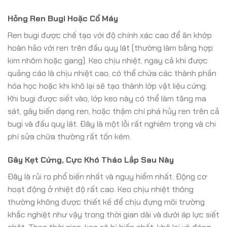
Hỏng Ren Bugi Hoặc Cổ Máy
Ren bugi được chế tạo với độ chính xác cao để ăn khớp
hoàn hảo với ren trên đầu quy lát (thường làm bằng hợp
kim nhôm hoặc gang). Keo chịu nhiệt, ngay cả khi được
quảng cáo là chịu nhiệt cao, có thể chứa các thành phần
hóa học hoặc khi khô lại sẽ tạo thành lớp vật liệu cứng.
Khi bugi được siết vào, lớp keo này có thể làm tăng ma
sát, gây biến dạng ren, hoặc thậm chí phá hủy ren trên cả
bugi và đầu quy lát. Đây là một lỗi rất nghiêm trọng và chi
phí sửa chữa thường rất tốn kém.
Gây Kẹt Cứng, Cực Khó Tháo Lắp Sau Này
Đây là rủi ro phổ biến nhất và nguy hiểm nhất. Động cơ
hoạt động ở nhiệt độ rất cao. Keo chịu nhiệt thông
thường không được thiết kế để chịu đựng môi trường
khắc nghiệt như vậy trong thời gian dài và dưới áp lực siết