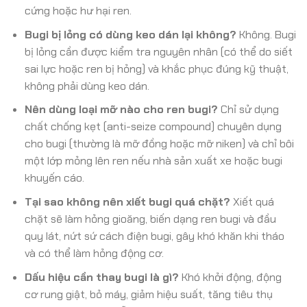
cứng hoặc hư hại ren.
Bugi bị lỏng có dùng keo dán lại không?
Không. Bugi
bị lỏng cần được kiểm tra nguyên nhân (có thể do siết
sai lực hoặc ren bị hỏng) và khắc phục đúng kỹ thuật,
không phải dùng keo dán.
Nên dùng loại mỡ nào cho ren bugi?
Chỉ sử dụng
chất chống kẹt (anti-seize compound) chuyên dụng
cho bugi (thường là mỡ đồng hoặc mỡ niken) và chỉ bôi
một lớp mỏng lên ren nếu nhà sản xuất xe hoặc bugi
khuyến cáo.
Tại sao không nên xiết bugi quá chặt?
Xiết quá
chặt sẽ làm hỏng gioăng, biến dạng ren bugi và đầu
quy lát, nứt sứ cách điện bugi, gây khó khăn khi tháo
và có thể làm hỏng động cơ.
Dấu hiệu cần thay bugi là gì?
Khó khởi động, động
cơ rung giật, bỏ máy, giảm hiệu suất, tăng tiêu thụ