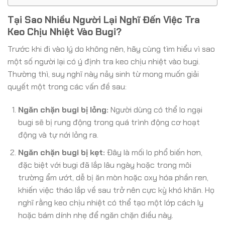
Tại Sao Nhiều Người Lại Nghĩ Đến Việc Tra
Keo Chịu Nhiệt Vào Bugi?
Trước khi đi vào lý do không nên, hãy cùng tìm hiểu vì sao
một số người lại có ý định tra keo chịu nhiệt vào bugi.
Thường thì, suy nghĩ này nảy sinh từ mong muốn giải
quyết một trong các vấn đề sau:
Ngăn chặn bugi bị lỏng:
Người dùng có thể lo ngại
bugi sẽ bị rung động trong quá trình động cơ hoạt
động và tự nới lỏng ra.
Ngăn chặn bugi bị kẹt:
Đây là mối lo phổ biến hơn,
đặc biệt với bugi đã lắp lâu ngày hoặc trong môi
trường ẩm ướt, dễ bị ăn mòn hoặc oxy hóa phần ren,
khiến việc tháo lắp về sau trở nên cực kỳ khó khăn. Họ
nghĩ rằng keo chịu nhiệt có thể tạo một lớp cách ly
hoặc bám dính nhẹ để ngăn chặn điều này.