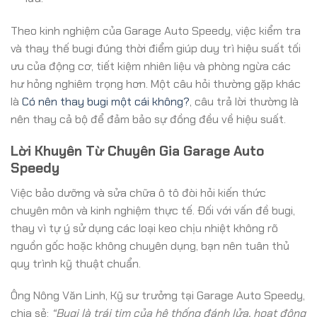
Theo kinh nghiệm của Garage Auto Speedy, việc kiểm tra
và thay thế bugi đúng thời điểm giúp duy trì hiệu suất tối
ưu của động cơ, tiết kiệm nhiên liệu và phòng ngừa các
hư hỏng nghiêm trọng hơn. Một câu hỏi thường gặp khác
là
Có nên thay bugi một cái không?
, câu trả lời thường là
nên thay cả bộ để đảm bảo sự đồng đều về hiệu suất.
Lời Khuyên Từ Chuyên Gia Garage Auto
Speedy
Việc bảo dưỡng và sửa chữa ô tô đòi hỏi kiến thức
chuyên môn và kinh nghiệm thực tế. Đối với vấn đề bugi,
thay vì tự ý sử dụng các loại keo chịu nhiệt không rõ
nguồn gốc hoặc không chuyên dụng, bạn nên tuân thủ
quy trình kỹ thuật chuẩn.
Ông Nông Văn Linh, Kỹ sư trưởng tại Garage Auto Speedy,
chia sẻ:
“Bugi là trái tim của hệ thống đánh lửa, hoạt động