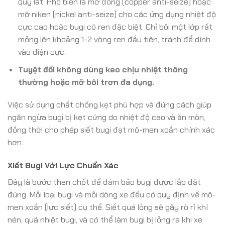
quy lát. Phổ biến là mỡ đồng (copper anti-seize) hoặc
mỡ niken (nickel anti-seize) cho các ứng dụng nhiệt độ
cực cao hoặc bugi có ren đặc biệt. Chỉ bôi một lớp rất
mỏng lên khoảng 1-2 vòng ren đầu tiên, tránh để dính
vào điện cực.
Tuyệt đối không dùng keo chịu nhiệt thông
thường hoặc mỡ bôi trơn đa dụng.
Việc sử dụng chất chống kẹt phù hợp và đúng cách giúp
ngăn ngừa bugi bị kẹt cứng do nhiệt độ cao và ăn mòn,
đồng thời cho phép siết bugi đạt mô-men xoắn chính xác
hơn.
Xiết Bugi Với Lực Chuẩn Xác
Đây là bước then chốt để đảm bảo bugi được lắp đặt
đúng. Mỗi loại bugi và mỗi dòng xe đều có quy định về mô-
men xoắn (lực siết) cụ thể. Siết quá lỏng sẽ gây rò rỉ khí
nén, quá nhiệt bugi, và có thể làm bugi bị lỏng ra khi xe