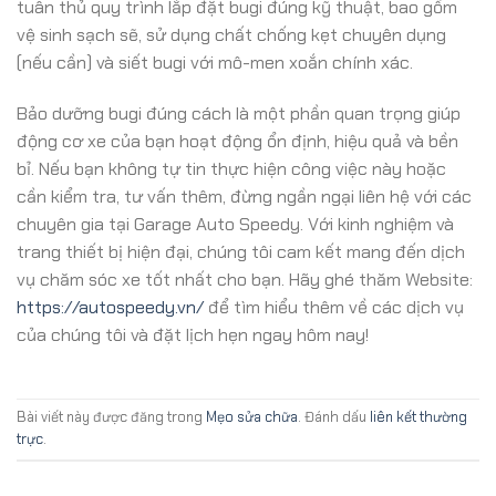
tuân thủ quy trình lắp đặt bugi đúng kỹ thuật, bao gồm
vệ sinh sạch sẽ, sử dụng chất chống kẹt chuyên dụng
(nếu cần) và siết bugi với mô-men xoắn chính xác.
Bảo dưỡng bugi đúng cách là một phần quan trọng giúp
động cơ xe của bạn hoạt động ổn định, hiệu quả và bền
bỉ. Nếu bạn không tự tin thực hiện công việc này hoặc
cần kiểm tra, tư vấn thêm, đừng ngần ngại liên hệ với các
chuyên gia tại Garage Auto Speedy. Với kinh nghiệm và
trang thiết bị hiện đại, chúng tôi cam kết mang đến dịch
vụ chăm sóc xe tốt nhất cho bạn. Hãy ghé thăm Website:
https://autospeedy.vn/
để tìm hiểu thêm về các dịch vụ
của chúng tôi và đặt lịch hẹn ngay hôm nay!
Bài viết này được đăng trong
Mẹo sửa chữa
. Đánh dấu
liên kết thường
trực
.