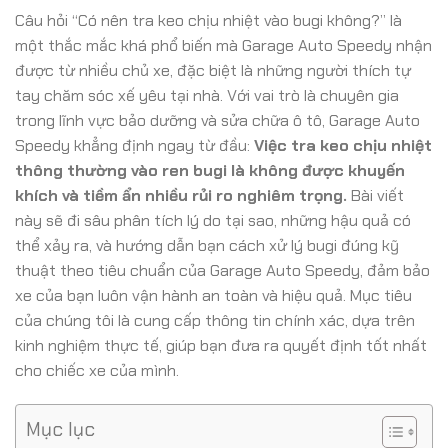
Câu hỏi “Có nên tra keo chịu nhiệt vào bugi không?” là
một thắc mắc khá phổ biến mà Garage Auto Speedy nhận
được từ nhiều chủ xe, đặc biệt là những người thích tự
tay chăm sóc xế yêu tại nhà. Với vai trò là chuyên gia
trong lĩnh vực bảo dưỡng và sửa chữa ô tô, Garage Auto
Speedy khẳng định ngay từ đầu:
Việc tra keo chịu nhiệt
thông thường vào ren bugi là không được khuyến
khích và tiềm ẩn nhiều rủi ro nghiêm trọng.
Bài viết
này sẽ đi sâu phân tích lý do tại sao, những hậu quả có
thể xảy ra, và hướng dẫn bạn cách xử lý bugi đúng kỹ
thuật theo tiêu chuẩn của Garage Auto Speedy, đảm bảo
xe của bạn luôn vận hành an toàn và hiệu quả. Mục tiêu
của chúng tôi là cung cấp thông tin chính xác, dựa trên
kinh nghiệm thực tế, giúp bạn đưa ra quyết định tốt nhất
cho chiếc xe của mình.
Mục lục