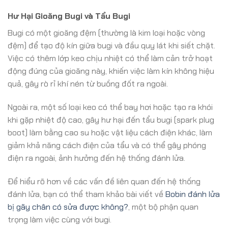
Hư Hại Gioăng Bugi và Tẩu Bugi
Bugi có một gioăng đệm (thường là kim loại hoặc vòng
đệm) để tạo độ kín giữa bugi và đầu quy lát khi siết chặt.
Việc có thêm lớp keo chịu nhiệt có thể làm cản trở hoạt
động đúng của gioăng này, khiến việc làm kín không hiệu
quả, gây rò rỉ khí nén từ buồng đốt ra ngoài.
Ngoài ra, một số loại keo có thể bay hơi hoặc tạo ra khói
khi gặp nhiệt độ cao, gây hư hại đến tẩu bugi (spark plug
boot) làm bằng cao su hoặc vật liệu cách điện khác, làm
giảm khả năng cách điện của tẩu và có thể gây phóng
điện ra ngoài, ảnh hưởng đến hệ thống đánh lửa.
Để hiểu rõ hơn về các vấn đề liên quan đến hệ thống
đánh lửa, bạn có thể tham khảo bài viết về
Bobin đánh lửa
bị gãy chân có sửa được không?
, một bộ phận quan
trọng làm việc cùng với bugi.