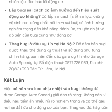
nhiên liệu, đèn báo lỗi động cơ.
Lắp bugi sai cách có ảnh hưởng đến hiệu suất
động cơ không?
Có, lắp sai cách (siết sai lực, không
vệ sinh ren, dùng chất bôi trơn sai loại) sẽ ảnh hưởng
nghiêm trọng đến khả năng đánh lửa, truyền nhiệt và
độ bền của bugi cũng như động cơ.
Thay bugi ở đâu uy tín tại Hà Nội?
Để đảm bảo bugi
được thay thế đúng kỹ thuật và sử dụng phụ tùng
chính hãng, bạn nên đến các gara uy tín như Garage
Auto Speedy tại Số điện thoại: 0877.726.969, Địa chỉ:
2QW3+G93 Bắc Từ Liêm, Hà Nội.
Kết Luận
Việc
có nên tra keo chịu nhiệt vào bugi không
đã
được Garage Auto Speedy giải đáp rõ ràng: Không nên, vì
điều này tiềm ẩn nhiều rủi ro nghiêm trọng và có thể gây
hư hại đắt đỏ cho động cơ của bạn. Thay vào đó, hãy luôn