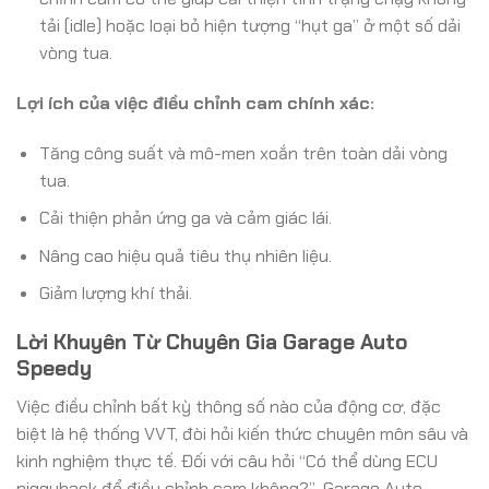
tải (idle) hoặc loại bỏ hiện tượng “hụt ga” ở một số dải
vòng tua.
Lợi ích của việc điều chỉnh cam chính xác:
Tăng công suất và mô-men xoắn trên toàn dải vòng
tua.
Cải thiện phản ứng ga và cảm giác lái.
Nâng cao hiệu quả tiêu thụ nhiên liệu.
Giảm lượng khí thải.
Lời Khuyên Từ Chuyên Gia Garage Auto
Speedy
Việc điều chỉnh bất kỳ thông số nào của động cơ, đặc
biệt là hệ thống VVT, đòi hỏi kiến thức chuyên môn sâu và
kinh nghiệm thực tế. Đối với câu hỏi “Có thể dùng ECU
piggyback để điều chỉnh cam không?”, Garage Auto