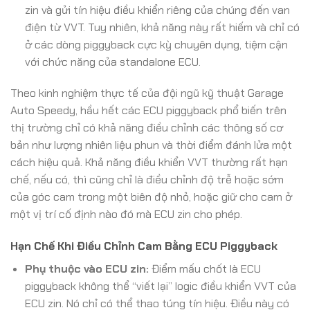
zin và gửi tín hiệu điều khiển riêng của chúng đến van
điện từ VVT. Tuy nhiên, khả năng này rất hiếm và chỉ có
ở các dòng piggyback cực kỳ chuyên dụng, tiệm cận
với chức năng của standalone ECU.
Theo kinh nghiệm thực tế của đội ngũ kỹ thuật Garage
Auto Speedy, hầu hết các ECU piggyback phổ biến trên
thị trường chỉ có khả năng điều chỉnh các thông số cơ
bản như lượng nhiên liệu phun và thời điểm đánh lửa một
cách hiệu quả. Khả năng điều khiển VVT thường rất hạn
chế, nếu có, thì cũng chỉ là điều chỉnh độ trễ hoặc sớm
của góc cam trong một biên độ nhỏ, hoặc giữ cho cam ở
một vị trí cố định nào đó mà ECU zin cho phép.
Hạn Chế Khi Điều Chỉnh Cam Bằng ECU Piggyback
Phụ thuộc vào ECU zin:
Điểm mấu chốt là ECU
piggyback không thể “viết lại” logic điều khiển VVT của
ECU zin. Nó chỉ có thể thao túng tín hiệu. Điều này có