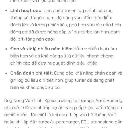
men xoắn, và hiệu quả nhiên liệu.
Linh hoạt cao:
Cho phép tuner tùy chỉnh sâu mọi
thông số, từ góc cam, độ nâng van, đến thời điểm
đánh lửa và lượng nhiên liệu, phù hợp với các cấu hình
động cơ đã được nâng cấp (ví dụ: turbo lớn hơn, cam
độ, pít-tông nén cao).
Đọc và xử lý nhiều cảm biến:
Hỗ trợ nhiều loại cảm
biến hơn và có khả năng xử lý dữ liệu nhanh chóng,
chính xác để đưa ra quyết định điều khiển.
Chẩn đoán chi tiết:
Cung cấp khả năng chẩn đoán và
ghi log dữ liệu chi tiết hơn, giúp tuner dễ dàng phát
hiện và khắc phục sự cố.
Ông Nông Văn Linh, Kỹ sư trưởng tại Garage Auto Speedy,
chia sẻ: “Đối với những dự án nâng cấp hiệu suất động cơ
nghiêm túc, đặc biệt là khi can thiệp vào hệ thống VVT
hoặc khi lắp đặt turbo/supercharger, ECU standalone gần