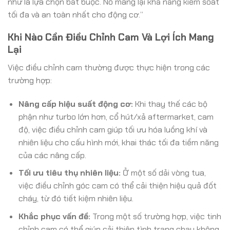
như là lựa chọn bắt buộc. Nó mang lại khả năng kiểm soát
tối đa và an toàn nhất cho động cơ.”
Khi Nào Cần Điều Chỉnh Cam Và Lợi Ích Mang
Lại
Việc điều chỉnh cam thường được thực hiện trong các
trường hợp:
Nâng cấp hiệu suất động cơ:
Khi thay thế các bộ
phận như turbo lớn hơn, cổ hút/xả aftermarket, cam
độ, việc điều chỉnh cam giúp tối ưu hóa luồng khí và
nhiên liệu cho cấu hình mới, khai thác tối đa tiềm năng
của các nâng cấp.
Tối ưu tiêu thụ nhiên liệu:
Ở một số dải vòng tua,
việc điều chỉnh góc cam có thể cải thiện hiệu quả đốt
cháy, từ đó tiết kiệm nhiên liệu.
Khắc phục vấn đề:
Trong một số trường hợp, việc tinh
chỉnh cam có thể giúp cải thiện tình trạng chạy không