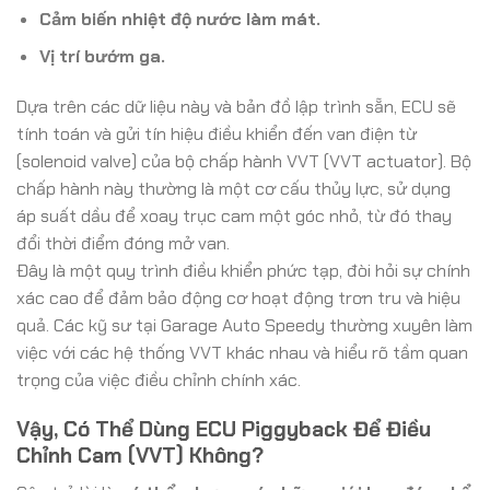
Cảm biến nhiệt độ nước làm mát.
Vị trí bướm ga.
Dựa trên các dữ liệu này và bản đồ lập trình sẵn, ECU sẽ
tính toán và gửi tín hiệu điều khiển đến van điện từ
(solenoid valve) của bộ chấp hành VVT (VVT actuator). Bộ
chấp hành này thường là một cơ cấu thủy lực, sử dụng
áp suất dầu để xoay trục cam một góc nhỏ, từ đó thay
đổi thời điểm đóng mở van.
Đây là một quy trình điều khiển phức tạp, đòi hỏi sự chính
xác cao để đảm bảo động cơ hoạt động trơn tru và hiệu
quả. Các kỹ sư tại Garage Auto Speedy thường xuyên làm
việc với các hệ thống VVT khác nhau và hiểu rõ tầm quan
trọng của việc điều chỉnh chính xác.
Vậy, Có Thể Dùng ECU Piggyback Để Điều
Chỉnh Cam (VVT) Không?