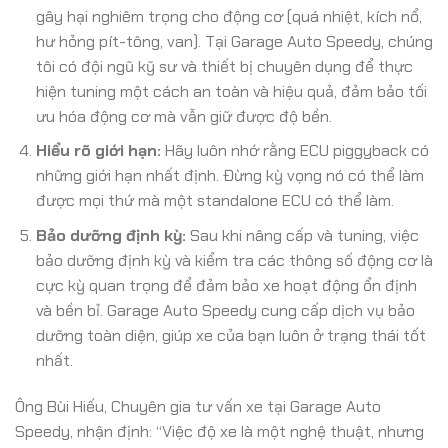
gây hại nghiêm trọng cho động cơ (quá nhiệt, kích nổ,
hư hỏng pít-tông, van). Tại Garage Auto Speedy, chúng
tôi có đội ngũ kỹ sư và thiết bị chuyên dụng để thực
hiện tuning một cách an toàn và hiệu quả, đảm bảo tối
ưu hóa động cơ mà vẫn giữ được độ bền.
Hiểu rõ giới hạn:
Hãy luôn nhớ rằng ECU piggyback có
những giới hạn nhất định. Đừng kỳ vọng nó có thể làm
được mọi thứ mà một standalone ECU có thể làm.
Bảo dưỡng định kỳ:
Sau khi nâng cấp và tuning, việc
bảo dưỡng định kỳ và kiểm tra các thông số động cơ là
cực kỳ quan trọng để đảm bảo xe hoạt động ổn định
và bền bỉ. Garage Auto Speedy cung cấp dịch vụ bảo
dưỡng toàn diện, giúp xe của bạn luôn ở trạng thái tốt
nhất.
Ông Bùi Hiếu, Chuyên gia tư vấn xe tại Garage Auto
Speedy, nhận định: “Việc độ xe là một nghệ thuật, nhưng