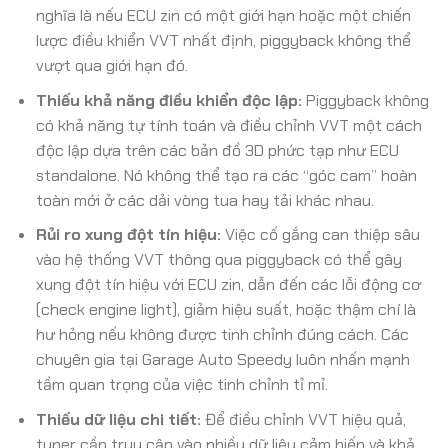
nghĩa là nếu ECU zin có một giới hạn hoặc một chiến
lược điều khiển VVT nhất định, piggyback không thể
vượt qua giới hạn đó.
Thiếu khả năng điều khiển độc lập:
Piggyback không
có khả năng tự tính toán và điều chỉnh VVT một cách
độc lập dựa trên các bản đồ 3D phức tạp như ECU
standalone. Nó không thể tạo ra các “góc cam” hoàn
toàn mới ở các dải vòng tua hay tải khác nhau.
Rủi ro xung đột tín hiệu:
Việc cố gắng can thiệp sâu
vào hệ thống VVT thông qua piggyback có thể gây
xung đột tín hiệu với ECU zin, dẫn đến các lỗi động cơ
(check engine light), giảm hiệu suất, hoặc thậm chí là
hư hỏng nếu không được tinh chỉnh đúng cách. Các
chuyên gia tại Garage Auto Speedy luôn nhấn mạnh
tầm quan trọng của việc tinh chỉnh tỉ mỉ.
Thiếu dữ liệu chi tiết:
Để điều chỉnh VVT hiệu quả,
tuner cần truy cập vào nhiều dữ liệu cảm biến và khả