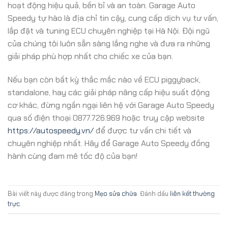
hoạt động hiệu quả, bền bỉ và an toàn. Garage Auto
Speedy tự hào là địa chỉ tin cậy, cung cấp dịch vụ tư vấn,
lắp đặt và tuning ECU chuyên nghiệp tại Hà Nội. Đội ngũ
của chúng tôi luôn sẵn sàng lắng nghe và đưa ra những
giải pháp phù hợp nhất cho chiếc xe của bạn.
Nếu bạn còn bất kỳ thắc mắc nào về ECU piggyback,
standalone, hay các giải pháp nâng cấp hiệu suất động
cơ khác, đừng ngần ngại liên hệ với Garage Auto Speedy
qua số điện thoại 0877.726.969 hoặc truy cập website
https://autospeedy.vn/
để được tư vấn chi tiết và
chuyên nghiệp nhất. Hãy để Garage Auto Speedy đồng
hành cùng đam mê tốc độ của bạn!
Bài viết này được đăng trong
Mẹo sửa chữa
. Đánh dấu
liên kết thường
trực
.