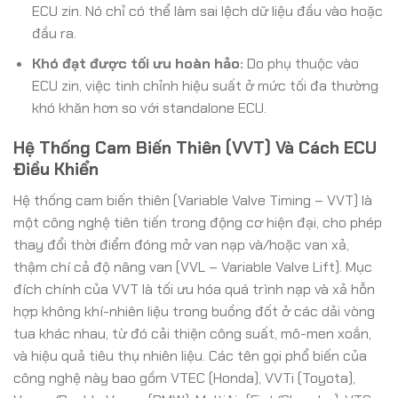
ECU zin. Nó chỉ có thể làm sai lệch dữ liệu đầu vào hoặc
đầu ra.
Khó đạt được tối ưu hoàn hảo:
Do phụ thuộc vào
ECU zin, việc tinh chỉnh hiệu suất ở mức tối đa thường
khó khăn hơn so với standalone ECU.
Hệ Thống Cam Biến Thiên (VVT) Và Cách ECU
Điều Khiển
Hệ thống cam biến thiên (Variable Valve Timing – VVT) là
một công nghệ tiên tiến trong động cơ hiện đại, cho phép
thay đổi thời điểm đóng mở van nạp và/hoặc van xả,
thậm chí cả độ nâng van (VVL – Variable Valve Lift). Mục
đích chính của VVT là tối ưu hóa quá trình nạp và xả hỗn
hợp không khí-nhiên liệu trong buồng đốt ở các dải vòng
tua khác nhau, từ đó cải thiện công suất, mô-men xoắn,
và hiệu quả tiêu thụ nhiên liệu. Các tên gọi phổ biến của
công nghệ này bao gồm VTEC (Honda), VVTi (Toyota),