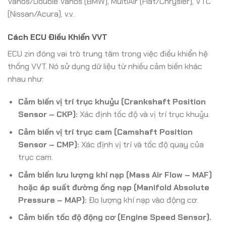
Vanos/Double Vanos (BMW), MultiAir (Fiat/Chrysler), VTC
(Nissan/Acura), v.v.
Cách ECU Điều Khiển VVT
ECU zin đóng vai trò trung tâm trong việc điều khiển hệ
thống VVT. Nó sử dụng dữ liệu từ nhiều cảm biến khác
nhau như:
Cảm biến vị trí trục khuỷu (Crankshaft Position
Sensor – CKP):
Xác định tốc độ và vị trí trục khuỷu.
Cảm biến vị trí trục cam (Camshaft Position
Sensor – CMP):
Xác định vị trí và tốc độ quay của
trục cam.
Cảm biến lưu lượng khí nạp (Mass Air Flow – MAF)
hoặc áp suất đường ống nạp (Manifold Absolute
Pressure – MAP):
Đo lượng khí nạp vào động cơ.
Cảm biến tốc độ động cơ (Engine Speed Sensor).