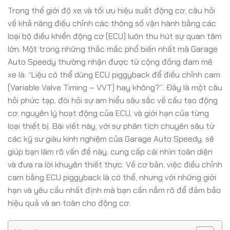
Trong thế giới độ xe và tối ưu hiệu suất động cơ, câu hỏi
về khả năng điều chỉnh các thông số vận hành bằng các
loại bộ điều khiển động cơ (ECU) luôn thu hút sự quan tâm
lớn. Một trong những thắc mắc phổ biến nhất mà Garage
Auto Speedy thường nhận được từ cộng đồng đam mê
xe là: “Liệu có thể dùng ECU piggyback để điều chỉnh cam
(Variable Valve Timing – VVT) hay không?”. Đây là một câu
hỏi phức tạp, đòi hỏi sự am hiểu sâu sắc về cấu tạo động
cơ, nguyên lý hoạt động của ECU, và giới hạn của từng
loại thiết bị. Bài viết này, với sự phân tích chuyên sâu từ
các kỹ sư giàu kinh nghiệm của Garage Auto Speedy, sẽ
giúp bạn làm rõ vấn đề này, cung cấp cái nhìn toàn diện
và đưa ra lời khuyên thiết thực. Về cơ bản, việc điều chỉnh
cam bằng ECU piggyback là có thể, nhưng với những giới
hạn và yêu cầu nhất định mà bạn cần nắm rõ để đảm bảo
hiệu quả và an toàn cho động cơ.