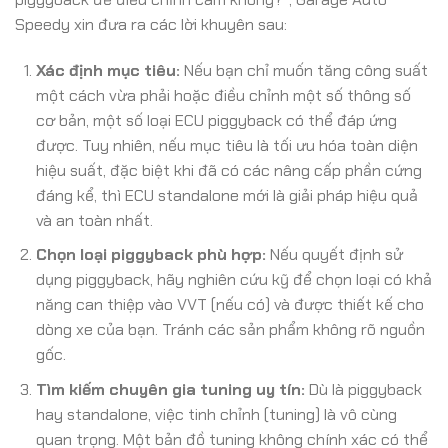
Speedy xin đưa ra các lời khuyên sau:
Xác định mục tiêu:
Nếu bạn chỉ muốn tăng công suất
một cách vừa phải hoặc điều chỉnh một số thông số
cơ bản, một số loại ECU piggyback có thể đáp ứng
được. Tuy nhiên, nếu mục tiêu là tối ưu hóa toàn diện
hiệu suất, đặc biệt khi đã có các nâng cấp phần cứng
đáng kể, thì ECU standalone mới là giải pháp hiệu quả
và an toàn nhất.
Chọn loại piggyback phù hợp:
Nếu quyết định sử
dụng piggyback, hãy nghiên cứu kỹ để chọn loại có khả
năng can thiệp vào VVT (nếu có) và được thiết kế cho
dòng xe của bạn. Tránh các sản phẩm không rõ nguồn
gốc.
Tìm kiếm chuyên gia tuning uy tín:
Dù là piggyback
hay standalone, việc tinh chỉnh (tuning) là vô cùng
quan trọng. Một bản đồ tuning không chính xác có thể