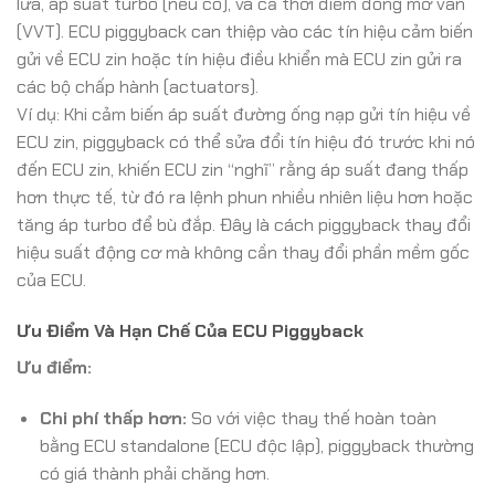
lửa, áp suất turbo (nếu có), và cả thời điểm đóng mở van
(VVT). ECU piggyback can thiệp vào các tín hiệu cảm biến
gửi về ECU zin hoặc tín hiệu điều khiển mà ECU zin gửi ra
các bộ chấp hành (actuators).
Ví dụ: Khi cảm biến áp suất đường ống nạp gửi tín hiệu về
ECU zin, piggyback có thể sửa đổi tín hiệu đó trước khi nó
đến ECU zin, khiến ECU zin “nghĩ” rằng áp suất đang thấp
hơn thực tế, từ đó ra lệnh phun nhiều nhiên liệu hơn hoặc
tăng áp turbo để bù đắp. Đây là cách piggyback thay đổi
hiệu suất động cơ mà không cần thay đổi phần mềm gốc
của ECU.
Ưu Điểm Và Hạn Chế Của ECU Piggyback
Ưu điểm:
Chi phí thấp hơn:
So với việc thay thế hoàn toàn
bằng ECU standalone (ECU độc lập), piggyback thường
có giá thành phải chăng hơn.