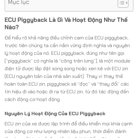
Mục lục
ECU Piggyback Là Gì Và Hoạt Động Như Thế
Nào?
Để hiểu rõ khả năng điều chỉnh cam của ECU piggyback,
trước tiên chúng ta cần nắm vững định nghĩa và nguyên
lý hoạt động của nó. ECU piggyback, đúng như tên gọi
(“piggyback” có nghĩa là “cõng trên lưng”), là một module
điện tử được lắp đặt song song hoặc xen kẽ với ECU zin
(ECU nguyên bản của nhà sản xuất). Thay vì thay thế
hoàn toàn ECU zin, piggyback sẽ “đọc” và “thay đổi” các
tín hiệu đi vào hoặc đi ra từ ECU zin, từ đó tác động đến
cách động cơ hoạt động.
Nguyên Lý Hoạt Động Của ECU Piggyback
ECU zin của xe được lập trình để điều khiển mọi khía cạnh
của động cơ như lượng nhiên liệu phun, thời điểm đánh