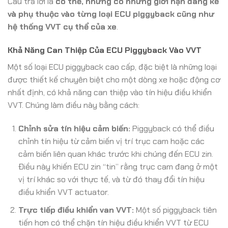
Câu trả lời là
có thể, nhưng có những giới hạn đáng kể
và phụ thuộc vào từng loại ECU piggyback cũng như
hệ thống VVT cụ thể của xe
.
Khả Năng Can Thiệp Của ECU Piggyback Vào VVT
Một số loại ECU piggyback cao cấp, đặc biệt là những loại
được thiết kế chuyên biệt cho một dòng xe hoặc động cơ
nhất định, có khả năng can thiệp vào tín hiệu điều khiển
VVT. Chúng làm điều này bằng cách:
Chỉnh sửa tín hiệu cảm biến:
Piggyback có thể điều
chỉnh tín hiệu từ cảm biến vị trí trục cam hoặc các
cảm biến liên quan khác trước khi chúng đến ECU zin.
Điều này khiến ECU zin “tin” rằng trục cam đang ở một
vị trí khác so với thực tế, và từ đó thay đổi tín hiệu
điều khiển VVT actuator.
Trực tiếp điều khiển van VVT:
Một số piggyback tiên
tiến hơn có thể chặn tín hiệu điều khiển VVT từ ECU